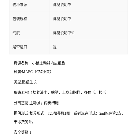
物种来源
详见说明书
包装规格
详见说明书
纯度
详见说明书%
是否进口
是
资源名称
小鼠主动脉内皮细胞
种属
:MAEC
（
C57
小鼠）
类型
:
贴壁生长
形态
:CM1-1
培养液中，贴壁，上皮细胞样，多角形、梭形
分离基物
:
主动脉；内皮细胞
提供形式
:
复苏形式：
T25
培养瓶
1
瓶；或者冻存形式：
2ml
冻存管
2
支，
干冰费另计。
安全等级
:1