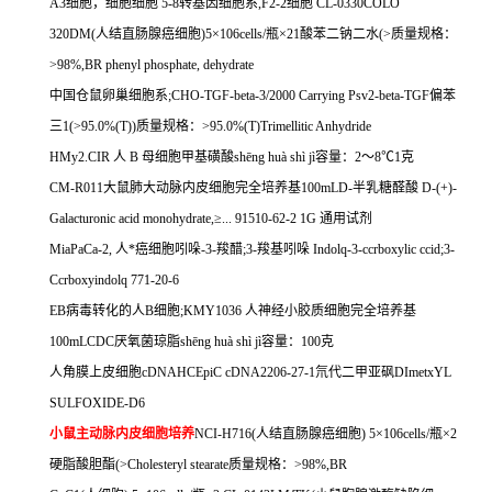
A3
细胞，细胞细胞
5-8
转基因细胞系
,F2-2
细胞
CL-0330COLO
320DM(
人结直肠腺癌细胞
)5
×
106cells/
瓶×
21
酸苯二钠二水
(>
质量规格：
>98%,BR phenyl phosphate, dehydrate
中国仓鼠卵巢细胞系
;CHO-TGF-beta-3/2000 Carrying Psv2-beta-TGF
偏苯
三
1(>95.0%(T))
质量规格：
>95.0%(T)Trimellitic Anhydride
HMy2.CIR
人
B
母细胞甲基磺酸
sh
ē
ng hu
à
sh
ì
j
ì容量：
2
～
8
℃
1
克
CM-R011
大鼠肺大动脉内皮细胞完全培养基
100mLD-
半乳糖醛酸
D-(+)-
Galacturonic acid monohydrate,
≥
... 91510-62-2 1G
通用试剂
MiaPaCa-2,
人*癌细胞吲哚
-3-
羧醋
;3-
羧基吲哚
Indolq-3-ccrboxylic ccid;3-
Ccrboxyindolq 771-20-6
EB
病毒转化的人
B
细胞
;KMY1036
人神经小胶质细胞完全培养基
100mLCDC
厌氧菌琼脂
sh
ē
ng hu
à
sh
ì
j
ì容量：
100
克
人角膜上皮细胞
cDNAHCEpiC cDNA2206-27-1
氘代二甲亚砜
DImetxYL
SULFOXIDE-D6
小鼠主动脉内皮细胞培养
NCI-H716(
人结直肠腺癌细胞
) 5
×
106cells/
瓶×
2
硬脂酸胆酯
(>Cholesteryl stearate
质量规格：
>98%,BR