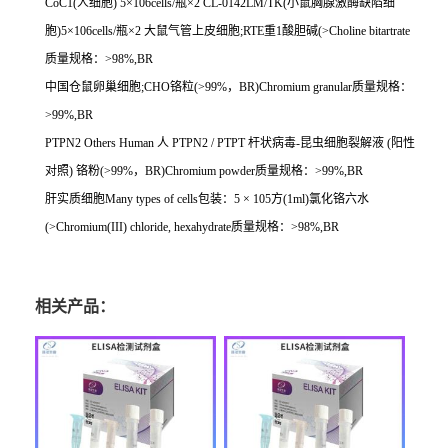
CoC1(
人细胞
) 5
×
106cells/
瓶×
2 CL-0142LM/TK(
小鼠胸腺激酶缺陷细
胞
)5
×
106cells/
瓶×
2
大鼠气管上皮细胞
;RTE
重
1
酸胆碱
(>Choline bitartrate
质量规格：
>98%,BR
中国仓鼠卵巢细胞
;CHO
铬粒
(>99%
，
BR)Chromium granular
质量规格：
>99%,BR
PTPN2 Others Human
人
PTPN2 / PTPT
杆状病毒
-
昆虫细胞裂解液
(
阳性
对照
)
铬粉
(>99%
，
BR)Chromium powder
质量规格：
>99%,BR
肝实质细胞
Many types of cells
包装：
5
×
105
方
(1ml)
氯化铬六水
(>Chromium(III) chloride, hexahydrate
质量规格：
>98%,BR
相关产品：