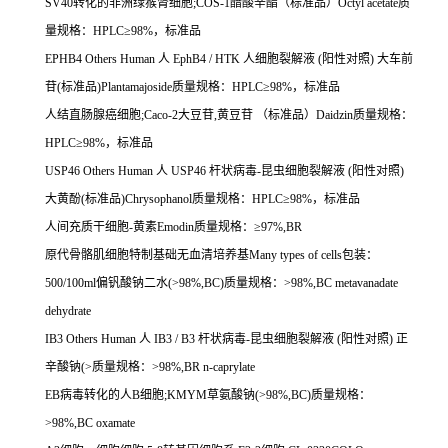
SV40
转化的非洲绿猴肾细胞
;COS-1
醋酸辛酯（标准品）
Octyl acetate
质
量规格：
HPLC
≥
98%
，标准品
EPHB4 Others Human
人
EphB4 / HTK
人细胞裂解液
(
阳性对照
)
大车前
苷
(
标准品
)Plantamajoside
质量规格：
HPLC
≥
98%
，标准品
人结直肠腺癌细胞
;Caco-2
大豆苷
,
黄豆苷
（标准品）
Daidzin
质量规格：
HPLC
≥
98%
，标准品
USP46 Others Human
人
USP46
杆状病毒
-
昆虫细胞裂解液
(
阳性对照
)
大黄酚
(
标准品
)Chrysophanol
质量规格：
HPLC
≥
98%
，标准品
人间充质干细胞
-
黄素
Emodin
质量规格：≥
97%,BR
原代骨骼肌细胞特制基础无血清培养基
Many types of cells
包装：
500/100ml
偏钒酸钠二水
(>98%,BC)
质量规格：
>98%,BC metavanadate
dehydrate
IB3 Others Human
人
IB3 / B3
杆状病毒
-
昆虫细胞裂解液
(
阳性对照
)
正
辛酸钠
(>
质量规格：
>98%,BR n-caprylate
EB
病毒转化的人
B
细胞
;KMYM
草氨酸钠
(>98%,BC)
质量规格：
>98%,BC oxamate