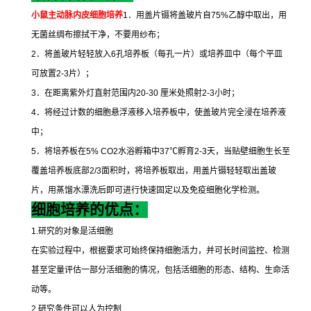
小鼠主动脉内皮细胞培养
1
．用盖片镊将盖玻片自
75%
乙醇中取出，用
无菌丝绸布擦拭干净，不要用纱布；
2
．将盖玻片轻轻放入
6
孔培养板（每孔一片）或培养皿中（每个平皿
可放置
2-3
片）；
3
．在距离紫外灯直射范围内
20-30
厘米处照射
2-3
小时；
4
．将经过计数的细胞悬浮液移入培养板中，使盖玻片完全浸在培养液
中；
5
．将培养板在
5% CO2
水浴孵箱中
37
℃
孵育
2-3
天，当贴壁细胞生长至
覆盖培养板底部
2/3
面积时，将培养板取出，用盖片镊轻轻取出盖玻
片，用蒸馏水漂洗后即可进行快速固定以及免疫细胞化学检测。
细胞培养的优点：
1.
研究的对象是活细胞
在实验过程中，根据要求可始终保持细胞活力，并可长时间监控、检测
甚至定量评估一部分活细胞的情况，包括活细胞的形态、结构、生命活
动等。
2.
研究条件可以人为控制