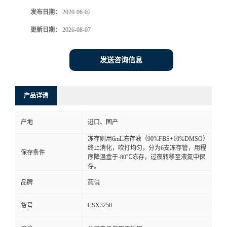
发布日期：
2020-06-02
更新日期：
2026-08-07
发送咨询信息
产品详请
产地
进口、国产
冻存则用6mL冻存液（90%FBS+10%DMSO）
终止消化，吹打均匀，分为6支冻存管，用程
保存条件
序降温盒于-80℃冻存，过夜转移至液氮中保
存。
品牌
莼试
CSX3258
货号