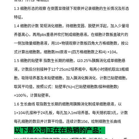
合液，传代扩增细胞。
1.3
细胞形态的观察
在倒置显微镜下观察并记录细胞的生长情况及形态
特征。
1.4
细胞的计数
常规消化细胞，待细胞变圆、脱壁并浮起，加入少量培
养基离心，再用
pbs
重悬并吹打制成细胞悬液。在细胞计数板盖玻片的
一侧加微量细胞悬液，用
10×
物镜观察计数板四角大方格细胞数，按公
式计算出细胞数。细胞数
/ml
原液＝
(
四方格细胞数之和
/4) ×104
。
1.5
细胞的贴壁率
指数生长期的细胞，以
0.25
％胰酶消化成单细胞悬
液，计数后分别接种于
12
个
25cm2
培养瓶中，每两小时随机取出
3
瓶细
胞，吸除培养基及未贴壁细胞，加入胰消化酶消化、计数已贴壁细胞，
取其平均值，按照公式：贴壁率
(%)=(
已贴壁细胞数
/
接种细胞数
)
×100
％，计算贴壁率。
1.6
生长曲线
取指数生长期的细胞用胰酶消化制成单细胞悬液，以
1×104/
孔接种于
24
孔板，每孔加入
1ml
培养基。每天随机取
3
孔，计数
每孔细胞的数目并计算平均值。连续计数
10d
，绘制细胞生长曲线
以下是公司正在在热销的产品：