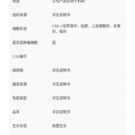
用途
公司产品仅用于科研
组织来源
详见说明书
CM1-1培养液中，贴壁，上皮细胞样，多角
细胞形态
形、梭形
是否是肿瘤细胞
是
CAS编号
保质期
详见说明书
器官来源
详见说明书
免疫类型
详见说明书
品系
详见说明书
生长状态
贴壁生长