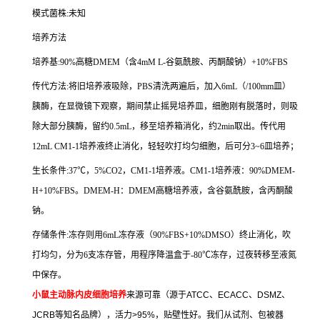
模式菌株
:
未知
培养方法
培养基
:90%
高糖
DMEM
（含
4mM L-
谷氨酰胺、丙酮酸钠）
+10%FBS
传代方法
:
将旧培养液吸除，
PBS
清洗两遍后，加入
6mL
（
/100mm
皿）
胰酶，在显微镜下观察，期间禁止摇晃培养皿，细胞刚有脱落时，则吸
除大部分胰酶，留约
0.5mL
，移至培养箱消化，约
2min
取出。传代用
12mL CM1-1
培养液终止消化，轻轻吹打均匀细胞，后可分
3~6
皿培养；
生长条件
:37
℃，
5%CO2
，
CM1-1
培养液。
CM1-1
培养液：
90%DMEM-
H+10%FBS
。
DMEM-H
：
DMEM
高糖培养液，含谷氨酰胺，含丙酮酸
钠。
存储条件
:
冻存则用
6mL
冻存液（
90%FBS+10%DMSO
）终止消化，吹
打均匀，分为
6
支冻存管，用程序降温盒于
-80
℃冻存，过夜转移至液氮
中保存。
小鼠主动脉内皮细胞培养
来源可靠（源于
ATCC
、
ECACC
、
DSMZ
、
JCRB
等知名品牌），活力
>95%
，贴壁性好。我们从试剂、包被器