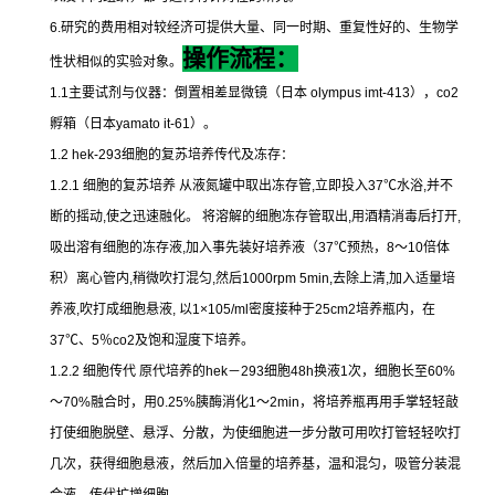
6.
研究的费用相对较经济可提供大量、同一时期、重复性好的、生物学
操作流程：
性状相似的实验对象。
1.1
主要试剂与仪器：倒置相差显微镜（日本
olympus imt-413
），
co2
孵箱（日本
yamato it-61
）。
1.2 hek-293
细胞的复苏培养传代及冻存：
1.2.1
细胞的复苏培养
从液氮罐中取出冻存管
,
立即投入
37
℃
水浴
,
并不
断的摇动
,
使之迅速融化。
将溶解的细胞冻存管取出
,
用酒精消毒后打开
,
吸出溶有细胞的冻存液
,
加入事先装好培养液（
37
℃
预热，
8
～
10
倍体
积）离心管内
,
稍微吹打混匀
,
然后
1000rpm 5min,
去除上清
,
加入适量培
养液
,
吹打成细胞悬液
,
以
1×105/ml
密度接种于
25cm2
培养瓶内，在
37
℃
、
5
％
co2
及饱和湿度下培养。
1.2.2
细胞传代
原代培养的
hek
－
293
细胞
48h
换液
1
次，细胞长至
60%
～
70%
融合时，用
0.25%
胰酶消化
1
～
2min
，将培养瓶再用手掌轻轻敲
打使细胞脱壁、悬浮、分散，为使细胞进一步分散可用吹打管轻轻吹打
几次，获得细胞悬液，然后加入倍量的培养基，温和混匀，吸管分装混