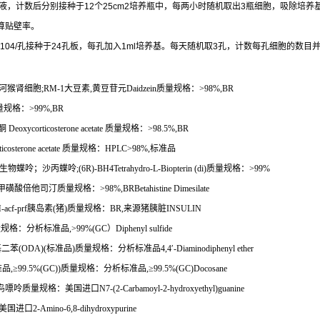
液，计数后分别接种于
12
个
25cm2
培养瓶中，每两小时随机取出
3
瓶细胞，吸除培养
算贴壁率。
104/
孔接种于
24
孔板，每孔加入
1ml
培养基。每天随机取
3
孔，计数每孔细胞的数目
河猴肾细胞
;RM-1
大豆素
,
黄豆苷元
Daidzein
质量规格：
>98%,BR
量规格：
>99%,BR
酮
Deoxycorticosterone acetate
质量规格：
>98.5%,BR
icosterone acetate
质量规格：
HPLC>98%,
标准品
生物蝶呤；沙丙蝶呤
;(6R)-BH4Tetrahydro-L-Biopterin (di)
质量规格：
>99%
甲磺酸倍他司汀质量规格：
>98%,BRBetahistine Dimesilate
acf-prf
胰岛素
(
猪
)
质量规格：
BR,
来源猪胰脏
INSULIN
量规格：分析标准品
,>99%(GC
）
Diphenyl sulfide
基二苯
(ODA)(
标准品
)
质量规格：分析标准品
4,4
′
-Diaminodiphenyl ether
准品
,
≥
99.5%(GC))
质量规格：分析标准品
,
≥
99.5%(GC)Docosane
鸟嘌呤质量规格：美国进口
N7-(2-Carbamoyl-2-hydroxyethyl)guanine
美国进口
2-Amino-6,8-dihydroxypurine