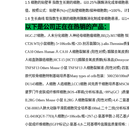
1.5
细胞的贴壁率
指数生长期的细胞，以
0.25
％胰酶消化成单细胞悬
值，按照公式：贴壁率
(%)=(
已贴壁细胞数
/
接种细胞数
) ×100
％，计
1.6
生长曲线
取指数生长期的细胞用胰酶消化制成单细胞悬液，以
1×
以下是公司正在在热销的产品：
HGC-27
细胞，人未分化细胞
人神经母细胞瘤细胞
,BE(2)-M17
细胞
恒
CT26.WT(
小鼠细胞
) 5
×
106cells/
瓶×
2D-
别苏氨酸
D(-)-allo-Threonine
质
CA10 Others Human
人
CA10
人细胞裂解液
(
阳性对照
)
醋酸去氧皮质
人结直肠腺癌细胞
;HCT-15 [HCT15]
醋酸去氧皮质酮
(
标准品
)Deoxycort
TNFSF13 Others Mouse
小鼠
TNFSF13
人细胞裂解液
(
阳性对照
)
四氢
原代软骨细胞特制基础培养基
Many types of cells
包装：
500/250/100ml
DU145
细胞，人细胞
人癌细胞
,LCC1
细胞
间充质干细胞培养基
MSCM-
婆罗门牛皮肤成纤维样细胞
;BOS-4
苯硫
(
分析标准品
,>99%(GC
）
)
质
IL2RG Others Mouse
小鼠
IL2RG
人细胞裂解液
(
阳性对照
) 4,4'-
二氨
CM-H003
人肺大动脉平滑肌细胞完全培养基
100mL
二十二烷
(
分析标
CL-0418QGY-7703(
人细胞
)5
×
106cells/
瓶×
2N7-(2-
氨基甲酰
-2-
羟乙基
)
小鼠成纤维细胞
(EGFP
标记
)2-
氨基
-6,8-
二羟基嘌呤盐酸盐质量规格：