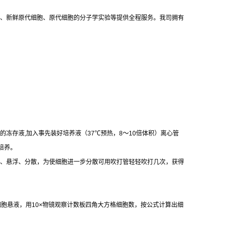
、新鲜原代细胞、原代细胞的分子学实验等提供全程服务。我司拥有
的冻存液
,
加入事先装好培养液（
37
℃
预热，
8
～
10
倍体积）离心管
培养。
、悬浮、分散，为使细胞进一步分散可用吹打管轻轻吹打几次，获得
细胞悬液，用
10×
物镜观察计数板四角大方格细胞数，按公式计算出细