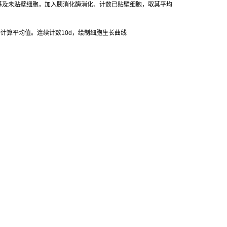
基及未贴壁细胞，加入胰消化酶消化、计数已贴壁细胞，取其平均
并计算平均值。连续计数
10d
，绘制细胞生长曲线