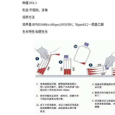
种属
:INS-1
形态
:
不规则，多角
培养方法
培养基
:RPMI1640(w/oHepes)10%FBS
；
50
μ
mol/L2
－巯基乙醇
生长特性
:
贴壁生长