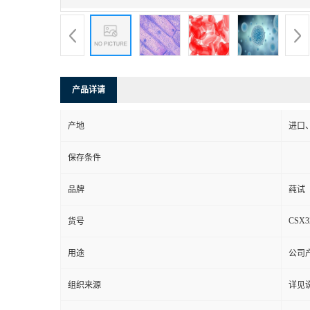
产品详请
产地
进口
保存条件
品牌
莼试
CSX3
货号
用途
公司
组织来源
详见