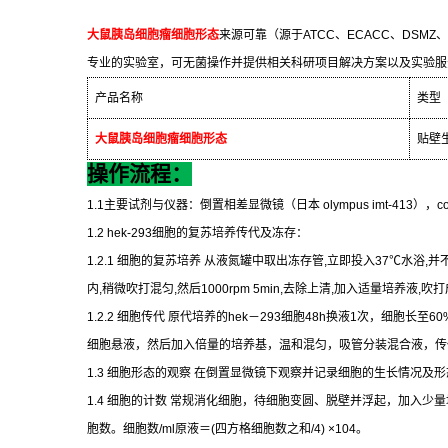
大鼠胰岛细胞瘤细胞形态
来源可靠（源于
ATCC
、
ECACC
、
DSMZ
、
专业的实验室，可无菌操作并提供相关科研项目解决方案以及实验服
产品名称
类型
大鼠胰岛细胞瘤细胞形态
贴壁
操作流程：
1.1
主要试剂与仪器：倒置相差显微镜（日本
olympus imt-413
），
c
1.2 hek-293
细胞的复苏培养传代及冻存：
1.2.1
细胞的复苏培养
从液氮罐中取出冻存管
,
立即投入
37
℃
水浴
,
并
内
,
稍微吹打混匀
,
然后
1000rpm 5min,
去除上清
,
加入适量培养液
,
吹打
1.2.2
细胞传代
原代培养的
hek
－
293
细胞
48h
换液
1
次，细胞长至
60
细胞悬液，然后加入倍量的培养基，温和混匀，吸管分装混合液，传
1.3
细胞形态的观察
在倒置显微镜下观察并记录细胞的生长情况及形
1.4
细胞的计数
常规消化细胞，待细胞变圆、脱壁并浮起，加入少量
胞数。细胞数
/ml
原液＝
(
四方格细胞数之和
/4) ×104
。