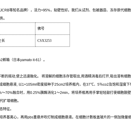
JCRB
等知名品牌），活力
>95%
，贴壁性好。我们从试剂、包被器皿、冻存原代细胞
务。
佛号
生长
CSX3253
o2
孵箱（日本
yamato it-61
）。
不断的摇动
,
使之迅速融化。
将溶解的细胞冻存管取出
,
用酒精消毒后打开
,
吸出溶有细胞
成细胞悬液
,
以
1×105/ml
密度接种于
25cm2
培养瓶内，在
37
℃
、
5
％
co2
及饱和湿度下
%
～
70%
融合时，用
0.25%
胰酶消化
1
～
2min
，将培养瓶再用手掌轻轻敲打使细胞脱壁
代扩增细胞。
态特征。
培养基离心，再用
pbs
重悬并吹打制成细胞悬液。在细胞计数板盖玻片的一侧加微量