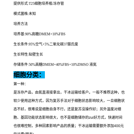
提供形式
:T25
细胞培养瓶
/
冻存管
模式菌株
:
未知
培养方法
培养基
:90%
高糖
DMEM+10%FBS
生长条件
:95%
空气
+5%
二氧化碳
37
摄氏度
生长特性
:
贴壁生长
存储条件
:50%
高糖
DMEM+40%FBS+10%DMSO
液氮
细胞分类：
第一种：
是冻存产品，由氮直液接拿出，干冰运输给客户。一般不推荐这种，也
较少使用这种方式，因为复苏手法对于细胞状态影响较大，一旦细胞状
态不好，很难说是细胞自身不行，还是复苏没操作好；另外温度对细
胞、基因功能状态影响很大，也不是细胞储存的
zui
好方式，快递时间
也很难控制，多种因素影响产品的质量；干冰运输需要额外添加
400
元