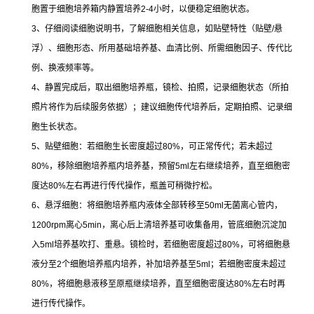
胞置于细胞培养箱内静置培养
2-4
小时，以便稳定细胞状态。
3
、仔细阅读细胞说明书，了解细胞相关信息，如贴壁特性（贴壁
/
悬
浮）、细胞形态、所用基础培养基、血清比例、所需细胞因子、传代比
例、换液频率等。
4
、静置完成后，取出细胞培养瓶，镜检、拍照，记录细胞状态（所拍
照片将作为后续服务依据）；建议细胞传代培养后，定期拍照、记录细
胞生长状态。
5
、贴壁细胞：若细胞生长密度超过
80%
，可正常传代；若未超过
80%
，移除细胞培养瓶内培养基，预留
5ml
左右继续培养，直至细胞密
度达
80%
左右再进行传代操作，瓶盖可稍微拧松。
6
、悬浮细胞：将细胞培养瓶内液体全部转移至
50ml
无菌离心管内，
1200rpm
离心
5min
，离心后上清培养基可收集备用，管底细胞沉淀加
入
5ml
培养基吹打、重悬。镜检时，若细胞密度超过
80%
，可将细胞悬
液分至
2
个细胞培养瓶内培养，补加培养基至
5ml
；若细胞密度未超过
80%
，将细胞悬液移至原瓶继续培养，直至细胞密度达
80%
左右时再
进行传代操作。