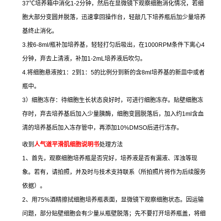
37
℃
培养箱中消化
1-2
分钟，然后在显微镜下观察细胞消化情况，若细
胞大部分变圆并脱落，迅速拿回操作台，轻敲几下培养瓶后加少量培养
基终止消化。
3.
按
6-8ml/
瓶补加培养基，轻轻打匀后吸出，在
1000RPM
条件下离心
4
分钟，弃去上清液，补加
1-2mL
培养液后吹匀。
4.
将细胞悬液按
1
：
2
到
1
：
5
的比例分到新的含
8ml
培养基的新皿中或者
瓶中。
3
）细胞冻存：待细胞生长状态良好时，可进行细胞冻存。贴壁细胞冻
存时，弃去培养基后加入少量胰酶，细胞变圆脱落后，加入约
1ml
含血
清的培养基后加入冻存管中，再添加
10%DMSO
后进行冻存。
收到
人气道平滑肌细胞说明书
处理方法
1
、首先，观察细胞培养瓶是否完好，培养液是否有漏液、浑浊等现
象。若有，请拍照，并及时与技术支持联系（所拍照片将作为后续服务
依据）。
2
、用
75%
酒精擦拭细胞培养瓶表面，显微镜下观察细胞状态。因运输
问题，部分贴壁细胞会有少量从瓶壁脱落；先不要打开培养瓶盖，将细