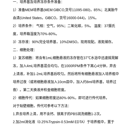
一．培养基及培养冻存条件准备：
1
）准备
MEM
培养基
(MEM:GIBCO,
货号
11095-080)
，
85%
；北美胎牛
血清
(United States
，
GIBCO
，货号
16000-044)
，
15%
。
2
）培养条件：
气相：空气，
95%
；二氧化碳，
5%
。
温度：
37
摄氏
度，培养箱湿度为
70%-80%
。
3
）冻存液：
90%
完全培养基，
10%DMSO
，现用现配。液氮储存。
二．细胞处理：
1
）复苏细胞：将含有
1mL
细胞悬液的冻存管在
37
℃
水浴中迅速摇晃解
冻，加入
4mL
培养基混合均匀。在
1000RPM
条件下离心
4
分钟，弃去
上清液，补加
1-2mL
培养基后吹匀。然后将所有细胞悬液加入培养瓶中
培养过夜（或将细胞悬液加入
10cm
皿中，加入约
8ml
培养基，培养过
夜）。第二天换液并检查细胞密度。
2
）细胞传代：如果细胞密度达
80%-90%
，即可进行传代培养。
对于贴壁细胞，传代可参考以下方法：
1.
弃去培养上清，用不含钙、镁离子的
PBS
润洗细胞
1-2
次。
2.
加
2ml
消化液（
0.25%Trypsin-0.53mM EDTA
）于培养瓶中，置于