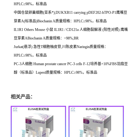
HPLC
≥
98%
，标准品
中国仓鼠卵巢细胞
(
亚系*
);DUKXB11 carrying pDEF202-hTPO-P1
鹰嘴豆
芽素
A(
标准品
)Biochanin A
质量规格：
HPLC
≥
98%
，标准品
IL1R1 Others Mouse
小鼠
IL1R1 / CD121a
人细胞裂解液
(
阳性对照
)
鹰嘴
豆芽素
ABiochanin A
质量规格：
>98%,BR
Jurkat(
悬浮
)
急性
T
细胞柚皮苷
,
川陈皮素
Naringin
质量规格：
HPLC
≥
98%
，标准品
PC-3
人细胞
Human prostate cancer PC-3 cells F-12
培养基
+10%FBS
羽扇豆
醇（标准品）
Lupeol
质量规格：
HPLC
≥
98%
，标准品
相关产品：