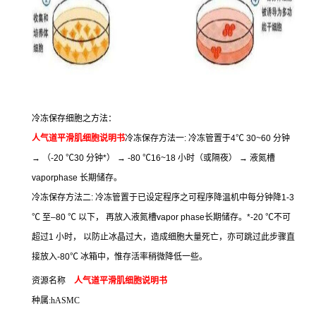
冷冻保存细胞之方法：
人气道平滑肌细胞说明书
冷冻保存方法一
:
冷冻管置于
4
℃
30~60
分钟
→
（
-20
℃
30
分钟
*
）
→ -80
℃
16~18
小时（或隔夜）
→
液氮槽
vaporphase
长期储存。
冷冻保存方法二
:
冷冻管置于已设定程序之可程序降温机中每分钟降
1-3
℃
至
–80
℃
以下，
再放入液氮槽
vapor phase
长期储存。
*-20
℃
不可
超过
1
小时，
以防止冰晶过大，造成细胞大量死亡，亦可跳过此步骤直
接放入
-80
℃
冰箱中，惟存活率稍微降低一些。
资源名称
人气道平滑肌细胞说明书
种属
:hASMC