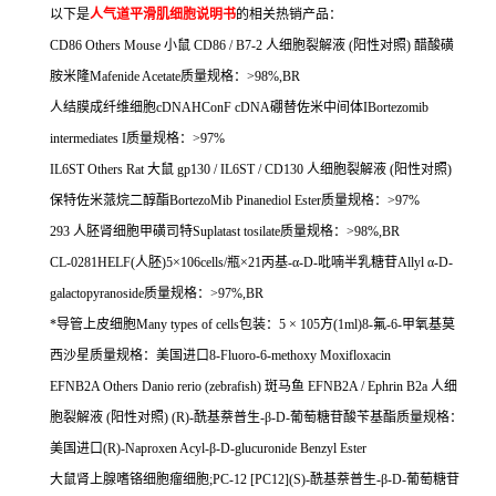
以下是
人气道平滑肌细胞说明书
的相关热销产品：
CD86 Others Mouse
小鼠
CD86 / B7-2
人细胞裂解液
(
阳性对照
)
醋酸磺
胺米隆
Mafenide Acetate
质量规格：
>98%,BR
人结膜成纤维细胞
cDNAHConF cDNA
硼替佐米中间体
IBortezomib
intermediates I
质量规格：
>97%
IL6ST Others Rat
大鼠
gp130 / IL6ST / CD130
人细胞裂解液
(
阳性对照
)
保特佐米蒎烷二醇酯
BortezoMib Pinanediol Ester
质量规格：
>97%
293
人胚肾细胞甲磺司特
Suplatast tosilate
质量规格：
>98%,BR
CL-0281HELF(
人胚
)5
×
106cells/
瓶×
21
丙基
-
α
-D-
吡喃半乳糖苷
Allyl
α
-D-
galactopyranoside
质量规格：
>97%,BR
*导管上皮细胞
Many types of cells
包装：
5
×
105
方
(1ml)8-
氟
-6-
甲氧基莫
西沙星质量规格：美国进口
8-Fluoro-6-methoxy Moxifloxacin
EFNB2A Others Danio rerio (zebrafish)
斑马鱼
EFNB2A / Ephrin B2a
人细
胞裂解液
(
阳性对照
) (R)-
酰基萘普生
-
β
-D-
葡萄糖苷酸苄基酯质量规格：
美国进口
(R)-Naproxen Acyl-
β
-D-glucuronide Benzyl Ester
大鼠肾上腺嗜铬细胞瘤细胞
;PC-12 [PC12](S)-
酰基萘普生
-
β
-D-
葡萄糖苷