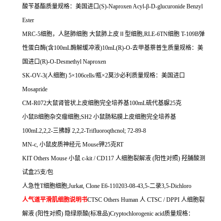
酸苄基酯质量规格：美国进口
(S)-Naproxen Acyl-
β
-D-glucuronide Benzyl
Ester
MRC-5
细胞，人胚肺细胞
大鼠肺上皮Ⅱ型细胞
,RLE-6TN
细胞
T-109B
弹
性蛋白酶
(
含
100mL
酶解缓冲液
)10mL(R)-O-
去甲基萘普生质量规格：美
国进口
(R)-O-Desmethyl Naproxen
SK-OV-3(
人细胞
) 5
×
106cells/
瓶×
2
莫沙必利质量规格：美国进口
Mosapride
CM-R072
大鼠肾管状上皮细胞完全培养基
100mL
硫代基脲
25
克
小鼠
B
细胞杂交瘤细胞
;SH2
小鼠肠粘膜上皮细胞完全培养基
100mL2,2,2-
三拂醇
2,2,2-Trifluoroqthcnol; 72-89-8
MN-c,
小鼠皮质神经元
Mouse
钾
25
克
RT
KIT Others Mouse
小鼠
c-kit / CD117
人细胞裂解液
(
阳性对照
)
羟脯酸测
试盒
25
支
/
包
人急性
T
细胞细胞
;Jurkat, Clone E6-110203-08-43,5-
二录
3,5-Dichloro
人气道平滑肌细胞说明书
CTSC Others Human
人
CTSC / DPPI
人细胞裂
解液
(
阳性对照
)
隐绿原酸
(
标准品
)Cryptochlorogenic acid
质量规格：