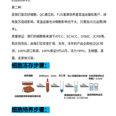
的运费
(
顺丰
)
。
第二种：
是我们复苏好细胞，
QC
通过后，
T-25
灌满培养基常温运输给客户，排
除复苏造成影响，常温运输也对细胞影响也不大，只需加
25
元运费
(
顺
丰
)
。
质量保证：我们的细胞株来源于
ATCC
、
ECACC
、
DSMZ
、
JCRB
等，
购买到货后，由我们实验室扩增、冻存，冻存的产品全部经过
QC
检
测，
100%
进口来源，
100%
保证
5
代以内，活力
>95%
，无细菌、真
菌、支原体污染。
细胞冻存步骤：
细胞培养步骤：