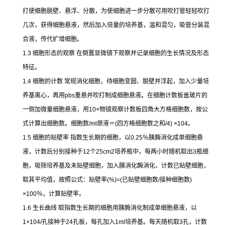
打使细胞脱壁、悬浮、分散，为使细胞进一步分散可用吹打管轻轻吹打
几次，获得细胞悬液，然后加入倍量的培养基，温和混匀，吸管分装混
合液，传代扩增细胞。
1.3
细胞形态的观察
在倒置显微镜下观察并记录细胞的生长情况及形态
特征。
1.4
细胞的计数
常规消化细胞，待细胞变圆、脱壁并浮起，加入少量培
养基离心，再用
pbs
重悬并吹打制成细胞悬液。在细胞计数板盖玻片的
一侧加微量细胞悬液，用
10×
物镜观察计数板四角大方格细胞数，按公
式计算出细胞数。细胞数
/ml
原液＝
(
四方格细胞数之和
/4) ×104
。
1.5
细胞的贴壁率
指数生长期的细胞，以
0.25
％胰酶消化成单细胞悬
液，计数后分别接种于
12
个
25cm2
培养瓶中，每两小时随机取出
3
瓶细
胞，吸除培养基及未贴壁细胞，加入胰消化酶消化、计数已贴壁细胞，
取其平均值，按照公式：贴壁率
(%)=(
已贴壁细胞数
/
接种细胞数
)
×100
％，计算贴壁率。
1.6
生长曲线
取指数生长期的细胞用胰酶消化制成单细胞悬液，以
1×104/
孔接种于
24
孔板，每孔加入
1ml
培养基。每天随机取
3
孔，计数