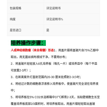
包装规格
详见说明书
纯度
详见说明书%
是否进口
是
培养操作步骤：
人成神经细胞瘤（来自骨髓）形态
1
．用盖片镊将盖玻片自
75%
乙醇中
取出，用无菌丝绸布擦拭干净，不要用纱布；
2
．将盖玻片轻轻放入
6
孔培养板（每孔一片）或培养皿中（每个平皿
可放置
2-3
片）；
3
．在距离紫外灯直射范围内
20-30
厘米处照射
2-3
小时；
4
．将经过计数的细胞悬浮液移入培养板中，使盖玻片完全浸在培养液
中；
5
．将培养板在
5% CO2
水浴孵箱中
37
℃
孵育
2-3
天，当贴壁细胞生长至
覆盖培养板底部
2/3
面积时，将培养板取出，用盖片镊轻轻取出盖玻