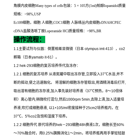
角膜内皮细胞
Many types of cells
包装：
5
×
105
方
(1ml)
帕醇
Iopamidol
质量
规格：
>98%,USP
Ec109
细胞，细胞
人细胞
,COC1
细胞
人脉络丛内皮细胞
cDNAHCPEC
cDNA
盐酸洛哌丁胺
Loperamide HCl
质量规格：
>98%,BR
操作流程：
1.1
主要试剂与仪器：倒置相差显微镜（日本
olympus imt-413
），
co2
孵箱（日本
yamato it-61
）。
1.2 hek-293
细胞的复苏培养传代及冻存：
1.2.1
细胞的复苏培养
从液氮罐中取出冻存管
,
立即投入
37
℃
水浴
,
并不
断的摇动
,
使之迅速融化。
将溶解的细胞冻存管取出
,
用酒精消毒后打开
,
吸出溶有细胞的冻存液
,
加入事先装好培养液（
37
℃
预热，
8
～
10
倍体
积）离心管内
,
稍微吹打混匀
,
然后
1000rpm 5min,
去除上清
,
加入适量培
养液
,
吹打成细胞悬液
,
以
1×105/ml
密度接种于
25cm2
培养瓶内，在
37
℃
、
5
％
co2
及饱和湿度下培养。
1.2.2
细胞传代
原代培养的
hek
－
293
细胞
48h
换液
1
次，细胞长至
60%
～
70%
融合时，用
0.25%
胰酶消化
1
～
2min
，将培养瓶再用手掌轻轻敲