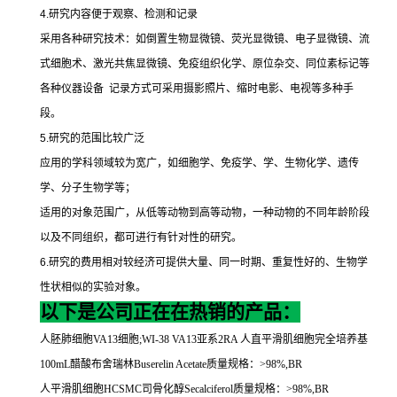
4.
研究内容便于观察、检测和记录
采用各种研究技术：如倒置生物显微镜、荧光显微镜、电子显微镜、流
式细胞术、激光共焦显微镜、免疫组织化学、原位杂交、同位素标记等
各种仪器设备
记录方式可采用摄影照片、缩时电影、电视等多种手
段。
5.
研究的范围比较广泛
应用的学科领域较为宽广，如细胞学、免疫学、学、生物化学、遗传
学、分子生物学等；
适用的对象范围广，从低等动物到高等动物，一种动物的不同年龄阶段
以及不同组织，都可进行有针对性的研究。
6.
研究的费用相对较经济可提供大量、同一时期、重复性好的、生物学
性状相似的实验对象。
以下是公司正在在热销的产品：
人胚肺细胞
VA13
细胞
;WI-38 VA13
亚系
2RA
人直平滑肌细胞完全培养基
100mL
醋酸布舍瑞林
Buserelin Acetate
质量规格：
>98%,BR
人平滑肌细胞
HCSMC
司骨化醇
Secalciferol
质量规格：
>98%,BR