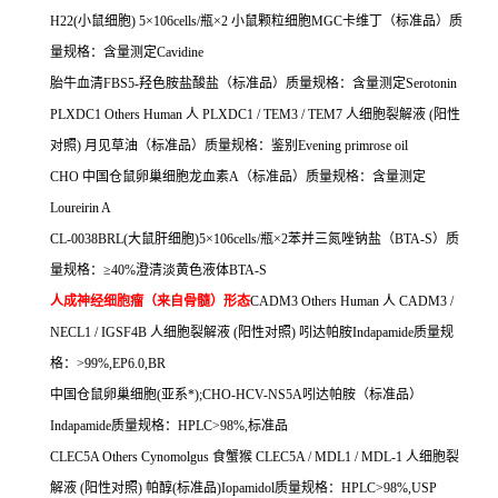
H22(
小鼠细胞
) 5
×
106cells/
瓶×
2
小鼠颗粒细胞
MGC
卡维丁（标准品）质
量规格：含量测定
Cavidine
胎牛血清
FBS5-
羟色胺盐酸盐（标准品）质量规格：含量测定
Serotonin
PLXDC1 Others Human
人
PLXDC1 / TEM3 / TEM7
人细胞裂解液
(
阳性
对照
)
月见草油（标准品）质量规格：鉴别
Evening primrose oil
CHO
中国仓鼠卵巢细胞龙血素
A
（标准品）质量规格：含量测定
Loureirin A
CL-0038BRL(
大鼠肝细胞
)5
×
106cells/
瓶×
2
苯并三氮唑钠盐（
BTA-S
）质
量规格：≥
40%
澄清淡黄色液体
BTA-S
人成神经细胞瘤（来自骨髓）形态
CADM3 Others Human
人
CADM3 /
NECL1 / IGSF4B
人细胞裂解液
(
阳性对照
)
吲达帕胺
Indapamide
质量规
格：
>99%,EP6.0,BR
中国仓鼠卵巢细胞
(
亚系*
);CHO-HCV-NS5A
吲达帕胺（标准品）
Indapamide
质量规格：
HPLC>98%,
标准品
CLEC5A Others Cynomolgus
食蟹猴
CLEC5A / MDL1 / MDL-1
人细胞裂
解液
(
阳性对照
)
帕醇
(
标准品
)Iopamidol
质量规格：
HPLC>98%,USP