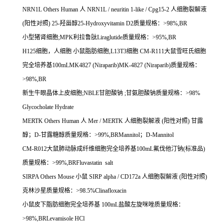
NRN1L Others Human
人
NRN1L / neuritin 1-like / Cpg15-2
人细胞裂解液
(
阳性对照
) 25-
羟甾醇
25-Hydroxyvitamin D2
质量规格：
>98%,BR
小型猪肾细胞
;MPK
利拉鲁肽
Liraglutide
质量规格：
>95%,BR
H125
细胞，人细胞
小鼠脂肪细胞
,L13T3
细胞
CM-R111
大鼠雪旺氏细胞
完全培养基
100mLMK4827 (Niraparib)MK-4827 (Niraparib)
质量规格：
>98%,BR
新生牛眼晶体上皮细胞
;NBLE
甘胆酸钠
;
甘氨胆酸钠质量规格：
>98%
Glycocholate Hydrate
MERTK Others Human
人
Mer / MERTK
人细胞裂解液
(
阳性对照
)
甘露
醇；
D-
甘露糖醇质量规格：
>99%,BRMannitol
；
D-Mannitol
CM-R012
大鼠肺动脉成纤维细胞完全培养基
100mL
氟伐他汀钠
(
标准品
)
质量规格：
>99%,BRFluvastatin salt
SIRPA Others Mouse
小鼠
SIRP alpha / CD172a
人细胞裂解液
(
阳性对照
)
克林沙星质量规格：
>98.5%Clinafloxacin
小鼠皮下脂肪细胞完全培养基
100mL
盐酸左旋咪唑质量规格：
>98%,BRLevamisole HCl