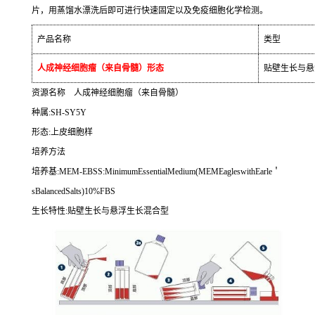
片，用蒸馏水漂洗后即可进行快速固定以及免疫细胞化学检测。
产品名称
类型
人成神经细胞瘤（来自骨髓）形态
贴壁生长与悬
资源名称
人成神经细胞瘤（来自骨髓）
种属
:SH-SY5Y
形态
:
上皮细胞样
培养方法
培养基
:MEM-EBSS:MinimumEssentialMedium(MEMEagleswithEarle
＇
sBalancedSalts)10%FBS
生长特性
:
贴壁生长与悬浮生长混合型