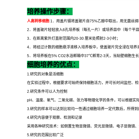
培养操作步骤：
人高转移细胞
1
．用盖片镊将盖玻片自
75%
乙醇中取出，用无菌丝绸
2
．将盖玻片轻轻放入
6
孔培养板（每孔一片）或培养皿中（每个平
3
．在距离紫外灯直射范围内
20-30
厘米处照射
2-3
小时；
4
．将经过计数的细胞悬浮液移入培养板中，使盖玻片完全浸在培养
5
．将培养板在
5% CO2
水浴孵箱中
37
℃
孵育
2-3
天，当贴壁细胞生长
细胞培养的优点：
1.
研究的对象是活细胞
在实验过程中，根据要求可始终保持细胞活力，并可长时间监控、检
2.
研究条件可以人为控制
pH
、温度、氧气、二氧化碳、张力等物理化学的条件，可以根据实
3.
研究的样本可以达到比较均一性通过细胞培养一定代数后，所得到
4.
研究内容便于观察、检测和记录
采用各种研究技术：如倒置生物显微镜、荧光显微镜、电子显微镜、
5.
研究的范围比较广泛