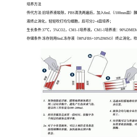
培养方法
传代方法
:
旧培养液吸除，
PBS
清洗两遍后，加入
6mL
（
/100mm
皿）
液终止消化，轻轻吹打均匀细胞，后可分
2~4
皿培养；
生长条件
:37
℃，
5%CO2
，
CM1-1
培养液。
CM1-1
培养液：
90%DMEM
存储条件
:
冻存则用
6mL
冻存液（
90%FBS+10%DMSO
）终止消化，