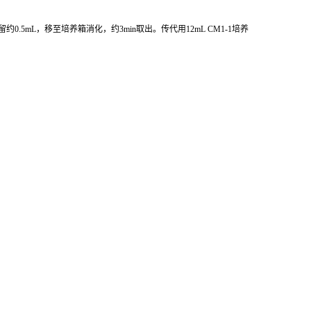
留约
0.5mL
，移至培养箱消化，约
3min
取出。传代用
12mL CM1-1
培养