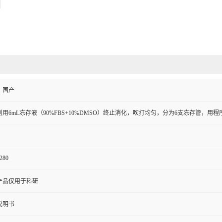
、国产
则用6mL冻存液（90%FBS+10%DMSO）终止消化，吹打均匀，分为6支冻存管，用
280
产品仅用于科研
说明书