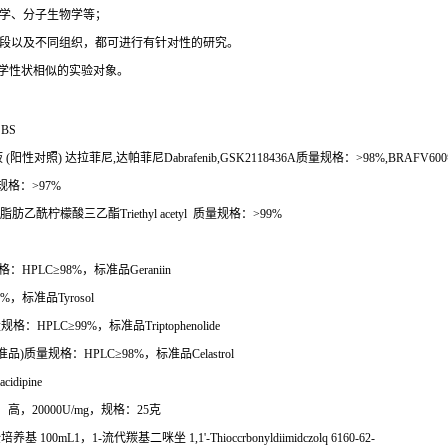
学、分子生物学等；
段以及不同组织，都可进行有针对性的研究。
学性状相似的实验对象。
：
BS
液
(
阳性对照
)
达拉菲尼
,
达帕菲尼
Dabrafenib,GSK2118436A
质量规格：
>98%,BRAFV600
规格：
>97%
脂肪乙酰柠檬酸三乙酯
Triethyl acetyl
质量规格：
>99%
格：
HPLC
≥
98%
，标准品
Geraniin
8%
，标准品
Tyrosol
量规格：
HPLC
≥
99%
，标准品
Triptophenolide
准品
)
质量规格：
HPLC
≥
98%
，标准品
Celastrol
acidipine
：高，
20000U/mg
，规格：
25
克
全培养基
100mL1
，
1-
流代羰基二咪坐
1,1'-Thioccrbonyldiimidczolq 6160-62-