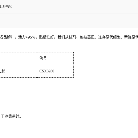
说明书%
名品牌），活力
>95%
，贴壁性好。我们从试剂、包被器皿、冻存原代细胞、新鲜原
佛号
生长
CSX3280
，干冰费另计。