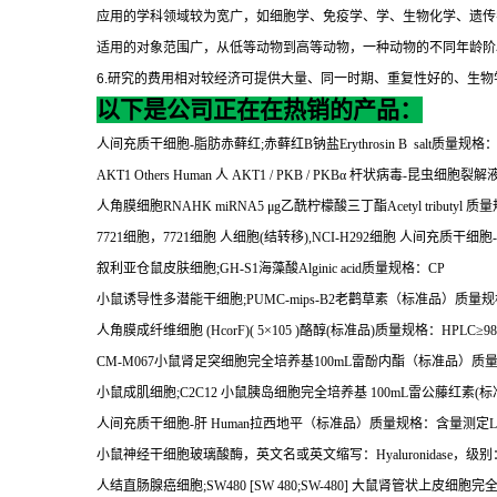
应用的学科领域较为宽广，如细胞学、免疫学、学、生物化学、遗传
适用的对象范围广，从低等动物到高等动物，一种动物的不同年龄阶
6.
研究的费用相对较经济可提供大量、同一时期、重复性好的、生物
以下是公司正在在热销的产品：
人间充质干细胞
-
脂肪赤藓红
;
赤藓红
B
钠盐
Erythrosin B salt
质量规格
AKT1 Others Human
人
AKT1 / PKB / PKB
α
杆状病毒
-
昆虫细胞裂解
人角膜细胞
RNAHK miRNA5
μ
g
乙酰柠檬酸三丁酯
Acetyl tributyl
质量
7721
细胞，
7721
细胞
人细胞
(
结转移
),NCI-H292
细胞
人间充质干细胞
-
叙利亚仓鼠皮肤细胞
;GH-S1
海藻酸
Alginic acid
质量规格：
CP
小鼠诱导性多潜能干细胞
;PUMC-mips-B2
老鹳草素（标准品）质量规
人角膜成纤维细胞
(HcorF)( 5
×
105 )
酪醇
(
标准品
)
质量规格：
HPLC
≥
9
CM-M067
小鼠肾足突细胞完全培养基
100mL
雷酚内酯（标准品）质
小鼠成肌细胞
;C2C12
小鼠胰岛细胞完全培养基
100mL
雷公藤红素
(
标
人间充质干细胞
-
肝
Human
拉西地平（标准品）质量规格：含量测定
L
小鼠神经干细胞玻璃酸酶，英文名或英文缩写：
Hyaluronidase
，级别
人结直肠腺癌细胞
;SW480 [SW 480;SW-480]
大鼠肾管状上皮细胞完