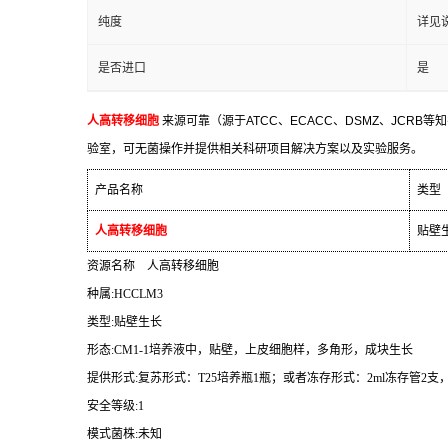
纯度
详见
是否进口
是
人高转移细胞
来源可靠（源于
ATCC
、
ECACC
、
DSMZ
、
JCRB
等知
验室，可无菌操作并提供相关科研项目解决方案以及实验服务。
产品名称
类型
人高转移细胞
贴壁
资源名称
人高转移细胞
种属
:HCCLM3
类型
:
贴壁生长
形态
:CM1-1
培养液中，贴壁，上皮细胞样，多角形，成块生长
提供形式
:
复苏形式：
T25
培养瓶
1
瓶；或者冻存形式：
2ml
冻存管
2
支
安全等级
:1
模式菌株
:
未知