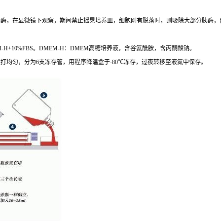
胰酶，在显微镜下观察，期间禁止摇晃培养皿，细胞刚有脱落时，则吸除大部分胰酶，
-H+10%FBS
。
DMEM-H
：
DMEM
高糖培养液，含谷氨酰胺，含丙酮酸钠。
吹打均匀，分为
6
支冻存管，用程序降温盒于
-80
℃冻存，过夜转移至液氮中保存。