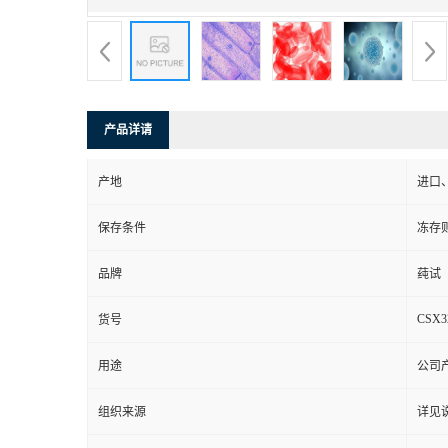
产品详请
产地
进口
保存条件
冻存
品牌
莼试
CSX3
货号
用途
公司
组织来源
详见