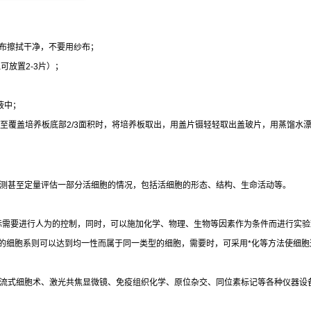
布擦拭干净，不要用纱布；
皿可放置
2-3
片）；
液中；
至覆盖培养板底部
2/3
面积时，将培养板取出，用盖片镊轻轻取出盖玻片，用蒸馏水
测甚至定量评估一部分活细胞的情况，包括活细胞的形态、结构、生命活动等。
际需要进行人为的控制，同时，可以施加化学、物理、生物等因素作为条件而进行实验
的细胞系则可以达到均一性而属于同一类型的细胞，需要时，可采用
*
化等方法使细胞
流式细胞术、激光共焦显微镜、免疫组织化学、原位杂交、同位素标记等各种仪器设