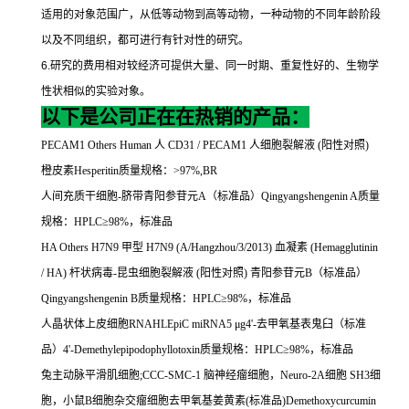
适用的对象范围广，从低等动物到高等动物，一种动物的不同年龄阶段
以及不同组织，都可进行有针对性的研究。
6.
研究的费用相对较经济可提供大量、同一时期、重复性好的、生物学
性状相似的实验对象。
以下是公司正在在热销的产品：
PECAM1 Others Human
人
CD31 / PECAM1
人细胞裂解液
(
阳性对照
)
橙皮素
Hesperitin
质量规格：
>97%,BR
人间充质干细胞
-
脐带青阳参苷元
A
（标准品）
Qingyangshengenin A
质量
规格：
HPLC
≥
98%
，标准品
HA Others H7N9
甲型
H7N9 (A/Hangzhou/3/2013)
血凝素
(Hemagglutinin
/ HA)
杆状病毒
-
昆虫细胞裂解液
(
阳性对照
)
青阳参苷元
B
（标准品）
Qingyangshengenin B
质量规格：
HPLC
≥
98%
，标准品
人晶状体上皮细胞
RNAHLEpiC miRNA5
μ
g4'-
去甲氧基表鬼臼（标准
品）
4'-Demethylepipodophyllotoxin
质量规格：
HPLC
≥
98%
，标准品
兔主动脉平滑肌细胞
;CCC-SMC-1
脑神经瘤细胞，
Neuro-2A
细胞
SH3
细
胞，小鼠
B
细胞杂交瘤细胞去甲氧基姜黄素
(
标准品
)Demethoxycurcumin