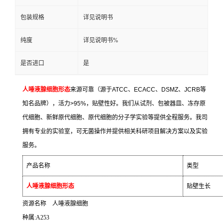
包装规格
详见说明书
纯度
详见说明书%
是否进口
是
人唾液腺细胞形态
来源可靠（源于
ATCC
、
ECACC
、
DSMZ
、
JCRB
等
知名品牌），活力
>95%
，贴壁性好。我们从试剂、包被器皿、冻存原
代细胞、新鲜原代细胞、原代细胞的分子学实验等提供全程服务。我司
拥有专业的实验室，可无菌操作并提供相关科研项目解决方案以及实验
服务。
产品名称
类型
人唾液腺细胞形态
贴壁生长
资源名称
人唾液腺细胞
种属
:A253