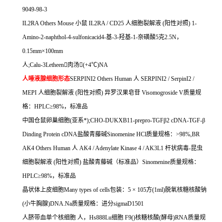
9049-98-3
IL2RA Others Mouse
小鼠
IL2RA / CD25
人细胞裂解液
(
阳性对照
) 1-
Amino-2-naphthol-4-sulfonicacid4-
基
-3-
羟基
-1-
奈磺酸
5
克
2.5N
，
0.15mm
×
100mm
人
;Calu-3Letheen

肉汤

(+4
℃
)NA
人唾液腺细胞形态
SERPINI2 Others Human
人
SERPINI2 / SerpinI2 /
MEPI
人细胞裂解液
(
阳性对照
)
异罗汉果皂苷
Visomogroside V
质量规
格：
HPLC
≥
98%
，标准品
中国仓鼠卵巢细胞
(
亚系*
);CHO-DUKXB11-prepro-TGF
β
2 cDNA-TGF-
β
Dinding Protein cDNA
盐酸青藤碱
Sinomenine HCl
质量规格：
>98%,BR
AK4 Others Human
人
AK4 / Adenylate Kinase 4 / AK3L1
杆状病毒
-
昆虫
细胞裂解液
(
阳性对照
)
盐酸青藤碱（标准品）
Sinomenine
质量规格：
HPLC
≥
98%
，标准品
晶状体上皮细胞
Many types of cells
包装：
5
×
105
方
(1ml)
脱氧核糖核酸钠
(
小牛胸腺
)DNA.Na
质量规格：进分
sigmaD1501
人脐带血单个核细胞
人，
Hs888Lu
细胞
F9(
)
核糖核酸
(
酵母
)RNA
质量规