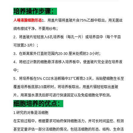
培养操作步骤：
人唾液腺细胞形态
1
．用盖片镊将盖玻片自
75%
乙醇中取出，用无菌丝
绸布擦拭干净，不要用纱布；
2
．将盖玻片轻轻放入
6
孔培养板（每孔一片）或培养皿中（每个平皿
可放置
2-3
片）；
3
．在距离紫外灯直射范围内
20-30
厘米处照射
2-3
小时；
4
．将经过计数的细胞悬浮液移入培养板中，使盖玻片完全浸在培养液
中；
5
．将培养板在
5% CO2
水浴孵箱中
37
℃
孵育
2-3
天，当贴壁细胞生长至
覆盖培养板底部
2/3
面积时，将培养板取出，用盖片镊轻轻取出盖玻
片，用蒸馏水漂洗后即可进行快速固定以及免疫细胞化学检测。
细胞培养的优点：
1.
研究的对象是活细胞
在实验过程中，根据要求可始终保持细胞活力，并可长时间监控、检测
甚至定量评估一部分活细胞的情况，包括活细胞的形态、结构、生命活