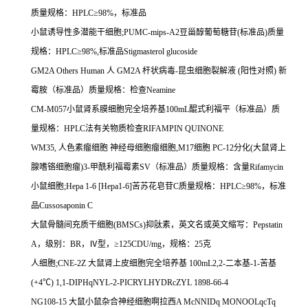
质量规格：
HPLC
≥
98%
，标准品
小鼠诱导性多潜能干细胞
;PUMC-mips-A2
豆甾醇葡萄糖苷
(
标准品
)
质量
规格：
HPLC
≥
98%,
标准品
Stigmasterol glucoside
GM2A Others Human
人
GM2A
杆状病毒
-
昆虫细胞裂解液
(
阳性对照
)
新
霉胺（标准品）质量规格：检查
Neamine
CM-M057
小鼠肾系膜细胞完全培养基
100mL
醌式利福平（标准品）质
量规格：
HPLC
法有关物质检查
RIFAMPIN QUINONE
WM35,
人色素瘤细胞
神经母细胞瘤细胞
,M17
细胞
PC-12
分化
(
大鼠肾上
腺嗜铬细胞瘤
)3-
甲酰利福霉素
SV
（标准品）质量规格：含量
Rifamycin
小鼠细胞
;Hepa 1-6 [Hepa1-6]
苦苏花皂苷
C
质量规格：
HPLC
≥
98%
，标准
品
Cussosaponin C
大鼠骨髓间充质干细胞
(BMSCs)
抑肽素，英文名或英文缩写：
Pepstatin
A
，级别：
BR
，Ⅳ型，≥
125CDU/mg
，规格：
25
克
人细胞
;CNE-2Z
大鼠肾上皮细胞完全培养基
100mL2,2-
二本基
-1-
苦基
(+4
℃
) 1,1-DIPHqNYL-2-PICRYLHYDRcZYL 1898-66-4
NG108-15
大鼠小鼠杂合神经细胞啊拉西
A McNNIDq MONOOLqcTq