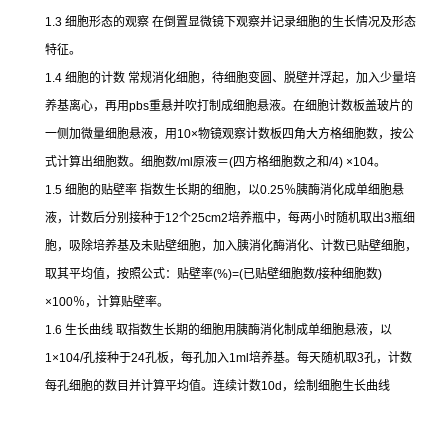
1.3
细胞形态的观察
在倒置显微镜下观察并记录细胞的生长情况及形态
特征。
1.4
细胞的计数
常规消化细胞，待细胞变圆、脱壁并浮起，加入少量培
养基离心，再用
pbs
重悬并吹打制成细胞悬液。在细胞计数板盖玻片的
一侧加微量细胞悬液，用
10×
物镜观察计数板四角大方格细胞数，按公
式计算出细胞数。细胞数
/ml
原液＝
(
四方格细胞数之和
/4) ×104
。
1.5
细胞的贴壁率
指数生长期的细胞，以
0.25
％胰酶消化成单细胞悬
液，计数后分别接种于
12
个
25cm2
培养瓶中，每两小时随机取出
3
瓶细
胞，吸除培养基及未贴壁细胞，加入胰消化酶消化、计数已贴壁细胞，
取其平均值，按照公式：贴壁率
(%)=(
已贴壁细胞数
/
接种细胞数
)
×100
％，计算贴壁率。
1.6
生长曲线
取指数生长期的细胞用胰酶消化制成单细胞悬液，以
1×104/
孔接种于
24
孔板，每孔加入
1ml
培养基。每天随机取
3
孔，计数
每孔细胞的数目并计算平均值。连续计数
10d
，绘制细胞生长曲线