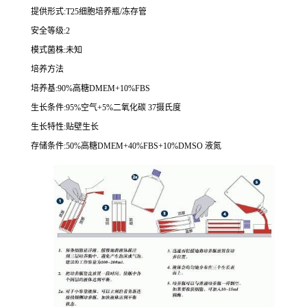
提供形式
:T25
细胞培养瓶
/
冻存管
安全等级
:2
模式菌株
:
未知
培养方法
培养基
:90%
高糖
DMEM+10%FBS
生长条件
:95%
空气
+5%
二氧化碳
37
摄氏度
生长特性
:
贴壁生长
存储条件
:50%
高糖
DMEM+40%FBS+10%DMSO
液氮