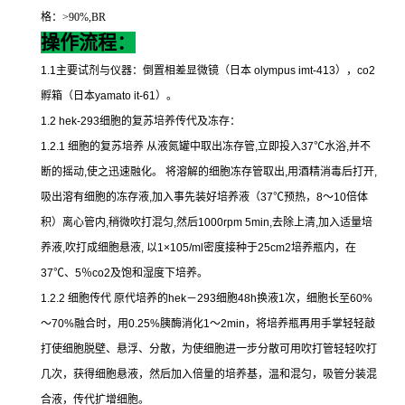
格：
>90%,BR
操作流程：
1.1
主要试剂与仪器：倒置相差显微镜（日本
olympus imt-413
），
co2
孵箱（日本
yamato it-61
）。
1.2 hek-293
细胞的复苏培养传代及冻存：
1.2.1
细胞的复苏培养
从液氮罐中取出冻存管
,
立即投入
37
℃
水浴
,
并不
断的摇动
,
使之迅速融化。
将溶解的细胞冻存管取出
,
用酒精消毒后打开
,
吸出溶有细胞的冻存液
,
加入事先装好培养液（
37
℃
预热，
8
～
10
倍体
积）离心管内
,
稍微吹打混匀
,
然后
1000rpm 5min,
去除上清
,
加入适量培
养液
,
吹打成细胞悬液
,
以
1×105/ml
密度接种于
25cm2
培养瓶内，在
37
℃
、
5
％
co2
及饱和湿度下培养。
1.2.2
细胞传代
原代培养的
hek
－
293
细胞
48h
换液
1
次，细胞长至
60%
～
70%
融合时，用
0.25%
胰酶消化
1
～
2min
，将培养瓶再用手掌轻轻敲
打使细胞脱壁、悬浮、分散，为使细胞进一步分散可用吹打管轻轻吹打
几次，获得细胞悬液，然后加入倍量的培养基，温和混匀，吸管分装混
合液，传代扩增细胞。