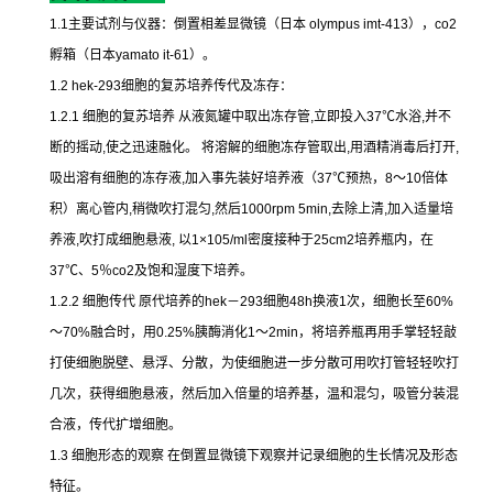
1.1
主要试剂与仪器：倒置相差显微镜（日本
olympus imt-413
），
co2
孵箱（日本
yamato it-61
）。
1.2 hek-293
细胞的复苏培养传代及冻存：
1.2.1
细胞的复苏培养
从液氮罐中取出冻存管
,
立即投入
37
℃
水浴
,
并不
断的摇动
,
使之迅速融化。
将溶解的细胞冻存管取出
,
用酒精消毒后打开
,
吸出溶有细胞的冻存液
,
加入事先装好培养液（
37
℃
预热，
8
～
10
倍体
积）离心管内
,
稍微吹打混匀
,
然后
1000rpm 5min,
去除上清
,
加入适量培
养液
,
吹打成细胞悬液
,
以
1×105/ml
密度接种于
25cm2
培养瓶内，在
37
℃
、
5
％
co2
及饱和湿度下培养。
1.2.2
细胞传代
原代培养的
hek
－
293
细胞
48h
换液
1
次，细胞长至
60%
～
70%
融合时，用
0.25%
胰酶消化
1
～
2min
，将培养瓶再用手掌轻轻敲
打使细胞脱壁、悬浮、分散，为使细胞进一步分散可用吹打管轻轻吹打
几次，获得细胞悬液，然后加入倍量的培养基，温和混匀，吸管分装混
合液，传代扩增细胞。
1.3
细胞形态的观察
在倒置显微镜下观察并记录细胞的生长情况及形态
特征。