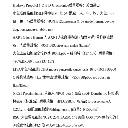
Hydroxy Propofol 1-O-
β
-D-Glucuronide
质量规格：美国进口
小鼠成纤维细胞
MLF
骨抑制素（
1-5
）酰胺，人，牛，狗，大鼠，小
鼠，兔，马质量规格：
>95%,BROsteostatin (1-5) amide(human, bovine,
dog, horse,mouse, rabbit, rat)
AXR1 Others Human
人
AXR1
人细胞裂解液
(
阳性对照
)
骨抑制素酰
胺，人质量规格：
>95%,BROsteostatin amide (human)
大鼠上皮细胞完全培养基
100mLp60 v-
结构域（
137-157
）质量规格：
>95%,BRp60 v-src (137-157)
LTPA
小鼠*癌细胞
LTPA mouse pancreatic cancer cells 1640+10%FBSp60
C-
结构域底物Ⅰ
Lys(
生物素
)
质量规格：
>95%,BRp60c-src Substrate
ILys(Biotin)
NRG1 Protein Human
重组人
NRG1-beta 1
蛋白
(EGF Domain, Fc
标签
)
构
树碱
A
（标准品）质量规格：
HPLC
≥
98%
，标准品
Broussonetine A
C2C12,
小鼠肌原细胞酸钡
sh
ē
ng hu
à
sh
ì
j
ì容量：
RT500
毫升
RSC,
大鼠雪旺细胞
NCYC 234[IPAZSC 148]
细胞
COS-7(SV40
转化的非
洲绿猴肾细胞
)
姆沙伯
W AW ChroMosorb W cW;