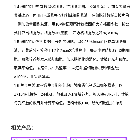
1.4
细胞的计数
常规消化细胞，待细胞变圆、脱壁并浮起，加入少量培
养基离心，再用
pbs
重悬并吹打制成细胞悬液。在细胞计数板盖玻片的
一侧加微量细胞悬液，用
10×
物镜观察计数板四角大方格细胞数，按公
式计算出细胞数。细胞数
/ml
原液＝
(
四方格细胞数之和
/4) ×104
。
1.5
细胞的贴壁率
指数生长期的细胞，以
0.25
％胰酶消化成单细胞悬
液，计数后分别接种于
12
个
25cm2
培养瓶中，每两小时随机取出
3
瓶细
胞，吸除培养基及未贴壁细胞，加入胰消化酶消化、计数已贴壁细胞，
取其平均值，按照公式：贴壁率
(%)=(
已贴壁细胞数
/
接种细胞数
)
×100
％，计算贴壁率。
1.6
生长曲线
取指数生长期的细胞用胰酶消化制成单细胞悬液，以
1×104/
孔接种于
24
孔板，每孔加入
1ml
培养基。每天随机取
3
孔，计数
每孔细胞的数目并计算平均值。连续计数
10d
，绘制细胞生长曲线
相关产品：