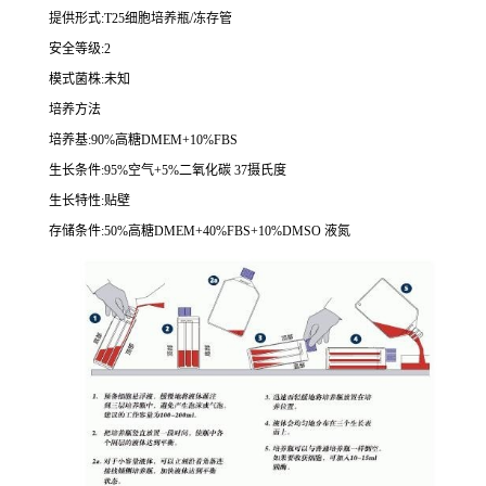
提供形式
:T25
细胞培养瓶
/
冻存管
安全等级
:2
模式菌株
:
未知
培养方法
培养基
:90%
高糖
DMEM+10%FBS
生长条件
:95%
空气
+5%
二氧化碳
37
摄氏度
生长特性
:
贴壁
存储条件
:50%
高糖
DMEM+40%FBS+10%DMSO
液氮