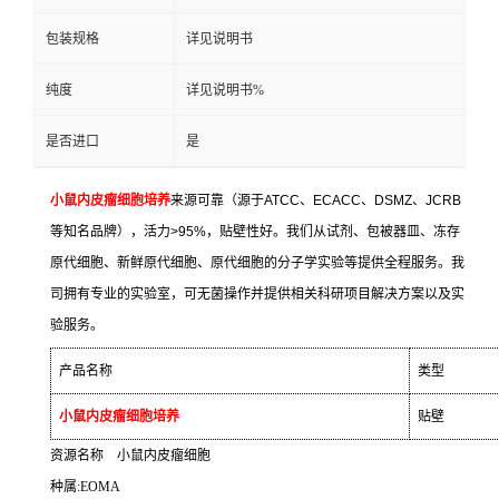
包装规格
详见说明书
纯度
详见说明书%
是否进口
是
小鼠内皮瘤细胞培养
来源可靠（源于
ATCC
、
ECACC
、
DSMZ
、
JCRB
等知名品牌），活力
>95%
，贴壁性好。我们从试剂、包被器皿、冻存
原代细胞、新鲜原代细胞、原代细胞的分子学实验等提供全程服务。我
司拥有专业的实验室，可无菌操作并提供相关科研项目解决方案以及实
验服务。
产品名称
类型
小鼠内皮瘤细胞培养
贴壁
资源名称
小鼠内皮瘤细胞
种属
:EOMA