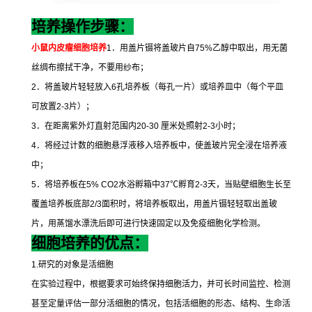
培养操作步骤：
小鼠内皮瘤细胞培养
1
．用盖片镊将盖玻片自
75%
乙醇中取出，用无菌
丝绸布擦拭干净，不要用纱布；
2
．将盖玻片轻轻放入
6
孔培养板（每孔一片）或培养皿中（每个平皿
可放置
2-3
片）；
3
．在距离紫外灯直射范围内
20-30
厘米处照射
2-3
小时；
4
．将经过计数的细胞悬浮液移入培养板中，使盖玻片完全浸在培养液
中；
5
．将培养板在
5% CO2
水浴孵箱中
37
℃
孵育
2-3
天，当贴壁细胞生长至
覆盖培养板底部
2/3
面积时，将培养板取出，用盖片镊轻轻取出盖玻
片，用蒸馏水漂洗后即可进行快速固定以及免疫细胞化学检测。
细胞培养的优点：
1.
研究的对象是活细胞
在实验过程中，根据要求可始终保持细胞活力，并可长时间监控、检测
甚至定量评估一部分活细胞的情况，包括活细胞的形态、结构、生命活