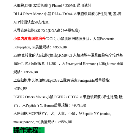
人细胞
;CNE-2Z
重蒸酚
() Phenol * 250ML
通用试剂
DLL4 Others Mouse
小鼠
DLL4 / Delta4
人细胞裂解液
(
阳性对照
)
氢
-
钾
ATP
酶测试盒
50
支
/
包
RT
人导管癌细胞
;ZR-75-1(DNA
高分子量标准
)
小鼠内皮瘤细胞培养
C2C12,
小鼠肌原细胞胰多肽，大鼠
Pancreatic
Polypeptide, rat
质量规格：
>95%,BR
EB
病毒转化的人
B
细胞
(
傣族
);KM9403
人脐动脉平滑肌细胞完全培养基
100mL
甲状旁腺激素（
1-38
），人
Parathyroid Hormone (1-38),human
质量
规格：
>95%,BR
上皮细胞生长添加物
BEpiCGS
五肽胃泌素
Pentagastrin
质量规格：
>95%,BR
FGFR2 Others Mouse
小鼠
FGFR2 / CD332
人细胞裂解液
(
阳性对照
)
肽
YY
，人
Peptide YY, Human
质量规格：
>95%,BR
人癌细胞
;MCF7
肽
YY
，犬，大鼠，小鼠，猪
Peptide YY (canine,
mouse,porcine, rat)
质量规格：
>95%,BR
操作流程：