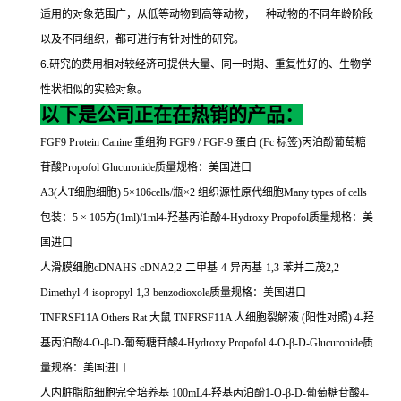
适用的对象范围广，从低等动物到高等动物，一种动物的不同年龄阶段
以及不同组织，都可进行有针对性的研究。
6.
研究的费用相对较经济可提供大量、同一时期、重复性好的、生物学
性状相似的实验对象。
以下是公司正在在热销的产品：
FGF9 Protein Canine
重组狗
FGF9 / FGF-9
蛋白
(Fc
标签
)
丙泊酚葡萄糖
苷酸
Propofol Glucuronide
质量规格：美国进口
A3(
人
T
细胞细胞
) 5
×
106cells/
瓶×
2
组织源性原代细胞
Many types of cells
包装：
5
×
105
方
(1ml)/1ml4-
羟基丙泊酚
4-Hydroxy Propofol
质量规格：美
国进口
人滑膜细胞
cDNAHS cDNA2,2-
二甲基
-4-
异丙基
-1,3-
苯并二茂
2,2-
Dimethyl-4-isopropyl-1,3-benzodioxole
质量规格：美国进口
TNFRSF11A Others Rat
大鼠
TNFRSF11A
人细胞裂解液
(
阳性对照
) 4-
羟
基丙泊酚
4-O-
β
-D-
葡萄糖苷酸
4-Hydroxy Propofol 4-O-
β
-D-Glucuronide
质
量规格：美国进口
人内脏脂肪细胞完全培养基
100mL4-
羟基丙泊酚
1-O-
β
-D-
葡萄糖苷酸
4-