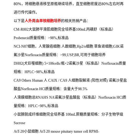
80%
，将细胞悬液移至原瓶继续培养，直至细胞密度达
80%
左右时再
进行传代操作。
以下是
人外周血单核细胞培养
的相关热销产品：
CM-R002
大鼠肺平滑肌细胞完全培养基
100mL
丙磺舒（标准品）
Probenecid
质量规格：
>98%,
标准品
NCI-N87
细胞，人胃腺癌细胞
人跟细胞
,Hp2/o
细胞
草鱼肾细胞
;GIK
诺
氟沙星
Norfloxacin
质量规格：
>99,USP,BR,
可用于细胞培养
DH82(
犬巨噬细胞
) 5
×
106cells/
瓶×
2
诺氟沙星（标准品）
Norfloxacin
质量
规格：
HPLC>98%,
标准品
CA9 Others Human
人
CAIX / CA9
人细胞裂解液
(
阳性对照
)
诺氟沙星盐
酸盐
Norfloxacin HCl
质量规格：含量大于
98.5%
人滑膜细胞总
RNAHS NA
诺氟沙星盐酸盐（标准品）
Norfloxacin HCl
质
量规格：
HPLC>98%,
标准品
小鼠膀胱成纤维细胞完全培养基
100mL
蔗糖质量规格：分子生物学级
Sucrose
AtT-20
小鼠细胞
AtT-20 mouse pituitary tumor cell RPMI-