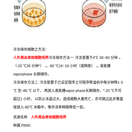
冷冻保存细胞之方法：
人外周血单核细胞培养
冷冻保存方法一
:
冷冻管置于
4
℃
30~60
分钟
→
（
-20
℃
30
分钟
*
）
→ -80
℃
16~18
小时（或隔夜）
→
液氮槽
vaporphase
长期储存。
冷冻保存方法二
:
冷冻管置于已设定程序之可程序降温机中每分钟降
1-3
℃
至
–80
℃
以下，
再放入液氮槽
vapor phase
长期储存。
*-20
℃
不可
超过
1
小时，
以防止冰晶过大，造成细胞大量死亡，亦可跳过此步骤直
接放入
-80
℃
冰箱中，惟存活率稍微降低一些。
资源名称
人外周血单核细胞培养
种属
:PBMC