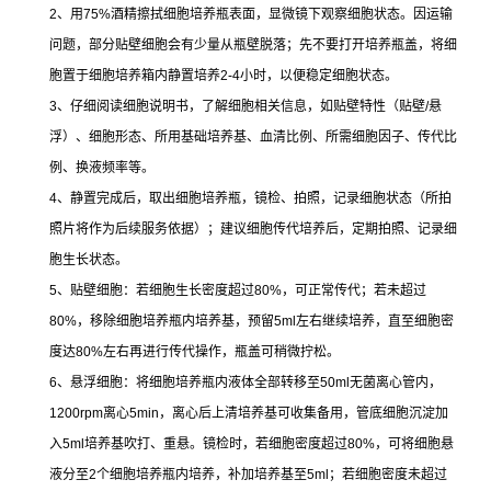
2
、用
75%
酒精擦拭细胞培养瓶表面，显微镜下观察细胞状态。因运输
问题，部分贴壁细胞会有少量从瓶壁脱落；先不要打开培养瓶盖，将细
胞置于细胞培养箱内静置培养
2-4
小时，以便稳定细胞状态。
3
、仔细阅读细胞说明书，了解细胞相关信息，如贴壁特性（贴壁
/
悬
浮）、细胞形态、所用基础培养基、血清比例、所需细胞因子、传代比
例、换液频率等。
4
、静置完成后，取出细胞培养瓶，镜检、拍照，记录细胞状态（所拍
照片将作为后续服务依据）；建议细胞传代培养后，定期拍照、记录细
胞生长状态。
5
、贴壁细胞：若细胞生长密度超过
80%
，可正常传代；若未超过
80%
，移除细胞培养瓶内培养基，预留
5ml
左右继续培养，直至细胞密
度达
80%
左右再进行传代操作，瓶盖可稍微拧松。
6
、悬浮细胞：将细胞培养瓶内液体全部转移至
50ml
无菌离心管内，
1200rpm
离心
5min
，离心后上清培养基可收集备用，管底细胞沉淀加
入
5ml
培养基吹打、重悬。镜检时，若细胞密度超过
80%
，可将细胞悬
液分至
2
个细胞培养瓶内培养，补加培养基至
5ml
；若细胞密度未超过