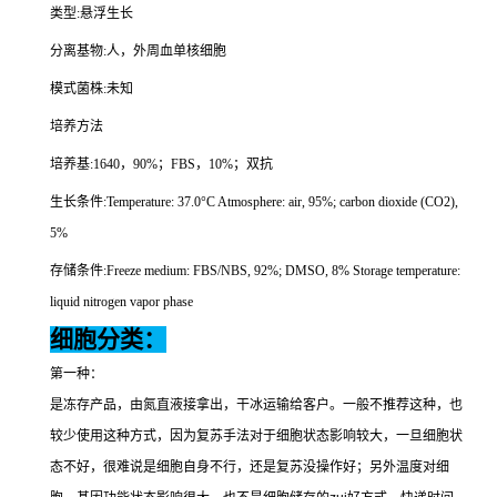
类型
:
悬浮生长
分离基物
:
人，外周血单核细胞
模式菌株
:
未知
培养方法
培养基
:1640
，
90%
；
FBS
，
10%
；双抗
生长条件
:Temperature: 37.0
°
C Atmosphere: air, 95%; carbon dioxide (CO2),
5%
存储条件
:Freeze medium: FBS/NBS, 92%; DMSO, 8% Storage temperature:
liquid nitrogen vapor phase
细胞分类：
第一种：
是冻存产品，由氮直液接拿出，干冰运输给客户。一般不推荐这种，也
较少使用这种方式，因为复苏手法对于细胞状态影响较大，一旦细胞状
态不好，很难说是细胞自身不行，还是复苏没操作好；另外温度对细