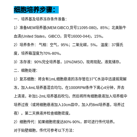
细胞培养步骤：
一．培养基及培养冻存条件准备：
1
）准备
MEM
培养基
(MEM:GIBCO,
货号
11095-080)
，
85%
；北美胎牛
血清
(United States
，
GIBCO
，货号
16000-044)
，
15%
。
2
）培养条件：
气相：空气，
95%
；二氧化碳，
5%
。
温度：
37
摄氏
度，培养箱湿度为
70%-80%
。
3
）冻存液：
90%
完全培养基，
10%DMSO
，现用现配。液氮储存。
二．细胞处理：
1
）复苏细胞：将含有
1mL
细胞悬液的冻存管在
37
℃
水浴中迅速摇晃解
冻，加入
4mL
培养基混合均匀。在
1000RPM
条件下离心
4
分钟，弃去
上清液，补加
1-2mL
培养基后吹匀。然后将所有细胞悬液加入培养瓶中
培养过夜（或将细胞悬液加入
10cm
皿中，加入约
8ml
培养基，培养过
夜）。第二天换液并检查细胞密度。
2
）细胞传代：如果细胞密度达
80%-90%
，即可进行传代培养。
对于贴壁细胞，传代可参考以下方法：