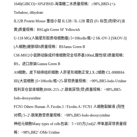
1640(GIBCO)+10%FBSD-
海藻糖二水质量规格：≥
98%,BRD-(+)-
Trehalose, dihydrate
IL12B Protein Mouse
重组小鼠
IL12B / IL-12B
蛋白
(Fc
标签
)
亮绿
SF(
淡
黄
)
质量规格：
BSLight Green SF Yellowish
U-118 MG(
人脑星形胶质母细胞瘤
) 5
×
106cells/
瓶×
2 SK-OV-3 [SKOV-3]
(
人细胞
)
健那绿
B
质量规格：
BSJanus Green B
CM-M012
小鼠肺动脉成纤维细胞完全培养基
100mL
酸性绿
3
质量规格：
BS
，进口原装
Guinea Green B
A9
细胞，皮下结缔组织细胞
人肝星形细胞正常
,LX-2
细胞
CL-0088H4-
IIE(
大鼠细胞
)5
×
106cells/
瓶×
25-
尿苷质量规格：
>99%,BR5-Iodo-Uridine
叙利亚仓鼠肾细胞
;BHK-215--2'-
脱氧尿苷
(
苷
)
质量规格：
>98%,BR5-
Iodo-deoxyuridine
FCN1 Others Human
人
Ficolin-1 / Ficolin-A / FCN1
人细胞裂解液
(
阳性
对照
) 5--2'-
脱氧胞苷质量规格：
>98%,BR5-Iodo-deoxycytidine
神经元细胞
Many types of cells
包装：
5
×
105
方
(1ml)2'-
甲氧基尿苷质量规
格：
>98%,BR2
’
-OMe Uridine