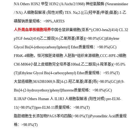
NA Others H3N2
甲型
H3N2 (A/Aichi/2/1968)
神经氨酸酶
(Neuraminidase
/ NA)
人细胞裂解液
(
阳性对照
) TES. Na;2-[(
三
(
羟甲基
)
甲基
)
氨基
]-1-
乙
磺酸钠质量规格：
>99%,ARTES
人外周血单核细胞培养
中国仓鼠卵巢细胞
(
亚系*
);CHO-beta2(414) CL.32
pTGF-beta2(414)
乙二醇双
[4-(
乙氧羰基
)
苯基
](>98.0%(GC))Ethylene
Glycol Bis[4-(ethoxycarbonyl)phenyl] Ether
质量规格：
>98.0%(GC)
FRhK-4
细胞，恒河猴胚肾细胞
人胚胎*组织来源细胞
,CCC-HPE-2
细胞
CM-M064
小鼠上皮细胞完全培养基
100mL
乙二醇双
(4-
羧苯基
)(>95.0%
(T))Ethylene Glycol Bis(4-carboxyphenyl) Ether
质量规格：
>95.0%(T)
大鼠癌细胞
;MADB1069,9-
双
[4-(2-
羟乙氧基
)
苯基
]
芴
(>98.0%(GC))9,9-
Bis[4-(2-hydroxyethoxy)phenyl]fluorene
质量规格：
>98.0%(GC)
IL1RAP Others Human
人
IL1R3
人细胞裂解液
(
阳性对照
) pre-ELM-
11(>98.0%(T))pre-ELM-11
质量规格：
>98.0%(T)
脂肪细胞生长添加物
PAGS
苯均四酸
(>98.0%(T))Pyromellitic Acid
质量规
格：
>98.0%(T)