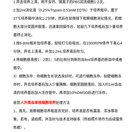
1.
弃去培养上清，用不含钙、镁离子的
PBS
润洗细胞
1-2
次。
2.
加
2ml
消化液（
0.25%Trypsin-0.53mM EDTA
）于培养瓶中，置于
37
℃
培养箱中消化
1-2
分钟，然后在显微镜下观察细胞消化情况，若细
胞大部分变圆并脱落，迅速拿回操作台，轻敲几下培养瓶后加少量培养
基终止消化。
3.
按
6-8ml/
瓶补加培养基，轻轻打匀后吸出，在
1000RPM
条件下离心
4
分钟，弃去上清液，补加
1-2mL
培养液后吹匀。
4.
将细胞悬液按
1
：
2
到
1
：
5
的比例分到新的含
8ml
培养基的新皿中或者
瓶中。
3
）细胞冻存：待细胞生长状态良好时，可进行细胞冻存。贴壁细胞冻
存时，弃去培养基后加入少量胰酶，细胞变圆脱落后，加入约
1ml
含血
清的培养基后加入冻存管中，再添加
10%DMSO
后进行冻存。
收到
人外周血单核细胞培养
处理方法
1
、首先，观察细胞培养瓶是否完好，培养液是否有漏液、浑浊等现
象。若有，请拍照，并及时与技术支持联系（所拍照片将作为后续服务
依据）。