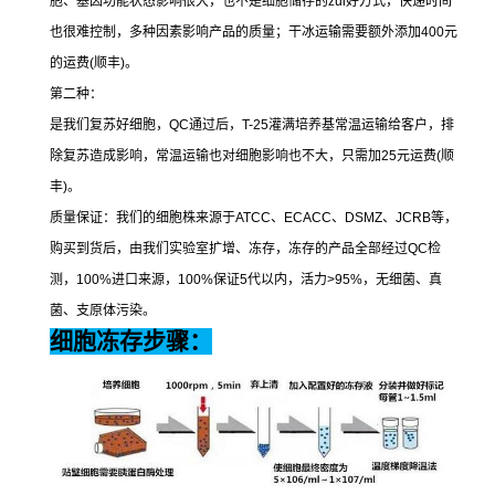
胞、基因功能状态影响很大，也不是细胞储存的
zui
好方式，快递时间
也很难控制，多种因素影响产品的质量；干冰运输需要额外添加
400
元
的运费
(
顺丰
)
。
第二种：
是我们复苏好细胞，
QC
通过后，
T-25
灌满培养基常温运输给客户，排
除复苏造成影响，常温运输也对细胞影响也不大，只需加
25
元运费
(
顺
丰
)
。
质量保证：我们的细胞株来源于
ATCC
、
ECACC
、
DSMZ
、
JCRB
等，
购买到货后，由我们实验室扩增、冻存，冻存的产品全部经过
QC
检
测，
100%
进口来源，
100%
保证
5
代以内，活力
>95%
，无细菌、真
菌、支原体污染。
细胞冻存步骤：