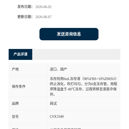
发布日期：
2020-06-02
更新日期：
2026-08-07
发送咨询信息
产品详请
产地
进口、国产
冻存则用6mL冻存液（90%FBS+10%DMSO）
终止消化，吹打均匀，分为6支冻存管，用程
保存条件
序降温盒于-80℃冻存，过夜转移至液氮中保
存。
品牌
莼试
CSX3349
货号