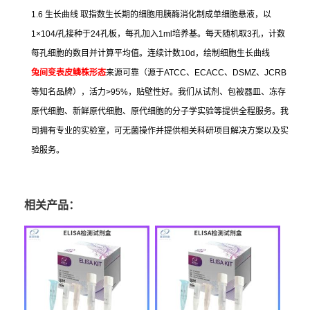
1.6
生长曲线
取指数生长期的细胞用胰酶消化制成单细胞悬液，以
1×104/
孔接种于
24
孔板，每孔加入
1ml
培养基。每天随机取
3
孔，计数
每孔细胞的数目并计算平均值。连续计数
10d
，绘制细胞生长曲线
兔间变表皮鳞株形态
来源可靠（源于
ATCC
、
ECACC
、
DSMZ
、
JCRB
等知名品牌），活力
>95%
，贴壁性好。我们从试剂、包被器皿、冻存
原代细胞、新鲜原代细胞、原代细胞的分子学实验等提供全程服务。我
司拥有专业的实验室，可无菌操作并提供相关科研项目解决方案以及实
验服务。
相关产品：