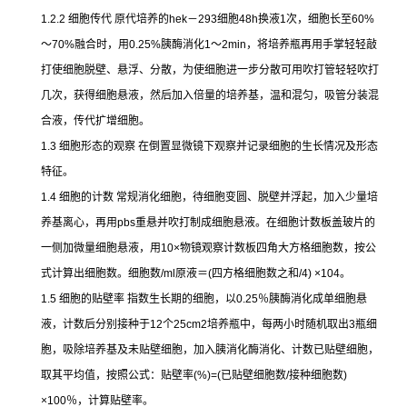
1.2.2
细胞传代
原代培养的
hek
－
293
细胞
48h
换液
1
次，细胞长至
60%
～
70%
融合时，用
0.25%
胰酶消化
1
～
2min
，将培养瓶再用手掌轻轻敲
打使细胞脱壁、悬浮、分散，为使细胞进一步分散可用吹打管轻轻吹打
几次，获得细胞悬液，然后加入倍量的培养基，温和混匀，吸管分装混
合液，传代扩增细胞。
1.3
细胞形态的观察
在倒置显微镜下观察并记录细胞的生长情况及形态
特征。
1.4
细胞的计数
常规消化细胞，待细胞变圆、脱壁并浮起，加入少量培
养基离心，再用
pbs
重悬并吹打制成细胞悬液。在细胞计数板盖玻片的
一侧加微量细胞悬液，用
10×
物镜观察计数板四角大方格细胞数，按公
式计算出细胞数。细胞数
/ml
原液＝
(
四方格细胞数之和
/4) ×104
。
1.5
细胞的贴壁率
指数生长期的细胞，以
0.25
％胰酶消化成单细胞悬
液，计数后分别接种于
12
个
25cm2
培养瓶中，每两小时随机取出
3
瓶细
胞，吸除培养基及未贴壁细胞，加入胰消化酶消化、计数已贴壁细胞，
取其平均值，按照公式：贴壁率
(%)=(
已贴壁细胞数
/
接种细胞数
)
×100
％，计算贴壁率。