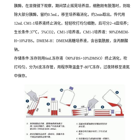
胰酶，在显微镜下观察，期间禁止摇晃培养皿，细胞刚有脱落时，则吸
除大部分胰酶，留约
0.5mL
，移至培养箱消化，约
2min
取出。传代用
12mL CM1-1
培养液终止消化，轻轻吹打均匀细胞，后可分
2~4
皿培养；
生长条件
:37
℃，
5%CO2
，
CM1-1
培养液。
CM1-1
培养液：
90%DMEM-
H+10%FBS
。
DMEM-H
：
DMEM
高糖培养液，含谷氨酰胺，含丙酮酸
钠。
存储条件
:
冻存则用
6mL
冻存液（
90%FBS+10%DMSO
）终止消化，吹
打均匀，分为
6
支冻存管，用程序降温盒于
-80
℃冻存，过夜转移至液氮
中保存。