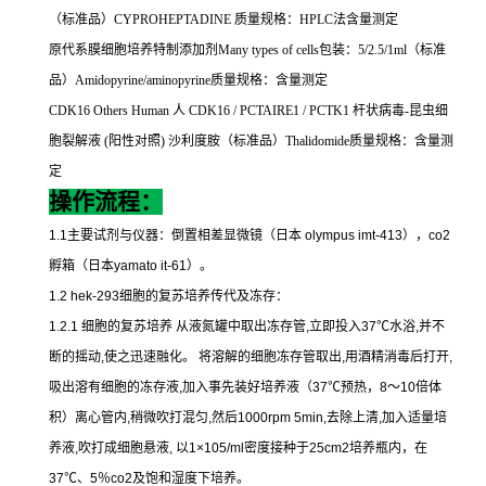
（标准品）
CYPROHEPTADINE
质量规格：
HPLC
法含量测定
原代系膜细胞培养特制添加剂
Many types of cells
包装：
5/2.5/1ml
（标准
品）
Amidopyrine/aminopyrine
质量规格：含量测定
CDK16 Others Human
人
CDK16 / PCTAIRE1 / PCTK1
杆状病毒
-
昆虫细
胞裂解液
(
阳性对照
)
沙利度胺（标准品）
Thalidomide
质量规格：含量测
定
操作流程：
1.1
主要试剂与仪器：倒置相差显微镜（日本
olympus imt-413
），
co2
孵箱（日本
yamato it-61
）。
1.2 hek-293
细胞的复苏培养传代及冻存：
1.2.1
细胞的复苏培养
从液氮罐中取出冻存管
,
立即投入
37
℃
水浴
,
并不
断的摇动
,
使之迅速融化。
将溶解的细胞冻存管取出
,
用酒精消毒后打开
,
吸出溶有细胞的冻存液
,
加入事先装好培养液（
37
℃
预热，
8
～
10
倍体
积）离心管内
,
稍微吹打混匀
,
然后
1000rpm 5min,
去除上清
,
加入适量培
养液
,
吹打成细胞悬液
,
以
1×105/ml
密度接种于
25cm2
培养瓶内，在
37
℃
、
5
％
co2
及饱和湿度下培养。