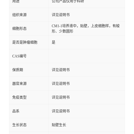
用途
公司产品仅用于科研
组织来源
详见说明书
CM1-1培养液中，贴壁，上皮细胞样，有梭
细胞形态
形、少数圆形
是否是肿瘤细胞
是
CAS编号
保质期
详见说明书
器官来源
详见说明书
免疫类型
详见说明书
品系
详见说明书
生长状态
贴壁生长