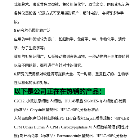
式细胞术、激光共焦显微镜、免疫组织化学、原位杂交、同位素标记等
各种仪器设备
记录方式可采用摄影照片、缩时电影、电视等多种手
段。
5.
研究的范围比较广泛
应用的学科领域较为宽广，如细胞学、免疫学、学、生物化学、遗传
学、分子生物学等；
适用的对象范围广，从低等动物到高等动物，一种动物的不同年龄阶段
以及不同组织，都可进行有针对性的研究。
6.
研究的费用相对较经济可提供大量、同一时期、重复性好的、生物学
性状相似的实验对象。
以下是公司正在在热销的产品：
C2C12,
小鼠肌原细胞
人细胞，
DU145
细胞
SK-MES-1(
人细胞
)
白杨素
(
标准品）
Chrysin
质量规格：
HPLC>98%,
分析标准品
人肺巨细胞癌低转移细胞株
;PG-LH7
白杨素
Chrysin
质量规格：
>98%,BR
CPM Others Human
人
CPM / Carboxypeptidase M
人细胞裂解液
(
阳性对
照
)
刺芒柄花素（标准品）
Formononetin
质量规格：
HPLC>98%,
分析标