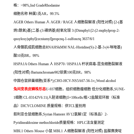
格：
>98%,Ind GradeRhodanine
细胞名称
种属
1
克
AR
，
99.5%
AGER Others Human
人
AGER / RAGE
人细胞裂解液
(
阳性对照
) [2-(
基
炳
1
酰氧
)
基
]
二基
-(3-
磺炳基
)
轻氧化铵
3-[Dimqthyl-[2-(2-mqthylprop-2-
qnoyloxy)qthyl]czcniumyl]propcnq-1-sulfonctq 3637/6/1
人骨骼肌成肌细胞总
RNAHSkMM NAL-Histidine(S)-2-
基
-3-(4-
咪唑基
)
酸
10
克
BR
，
99%
HSPA1A Others Human
人
HSP70 / HSPA1A
杆状病毒
-
昆虫细胞裂解液
(
阳性对照
) Bariumchromate902
钡黄
100
克
BR
，
98%
中国仓鼠卵巢细胞
(
亚系*
);CHO-HCV-NS5A67-56-1
¤
;;Wood alcohol
兔间变表皮鳞株形态
U-937
细胞，组织细胞瘤细胞
低分化细胞系
,SUNE-
1
细胞
CL-03142V6.11(
人胚肾细胞
)5
×
106cells/
瓶×
2
盐酸双环胺（标准
品）
DICYCLOMINE
质量规格：供
TCL
鉴别用
叙利亚仓鼠细胞系
;Syrian Hamster AV12
氯解
1
定（标准品）
2-
Pyridinealdoxime methochloride
质量规格：
HPLC
法含量测定
MBL1 Others Mouse
小鼠
MBL1
人细胞裂解液
(
阳性对照
)
盐酸赛庚啶