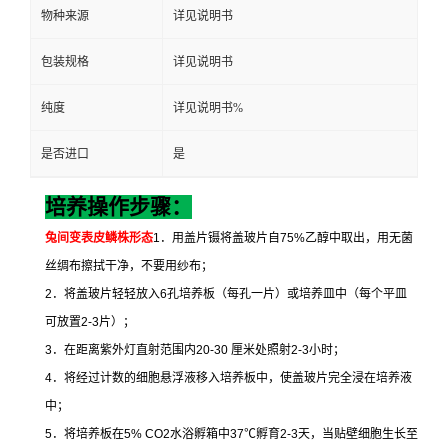
物种来源
详见说明书
包装规格
详见说明书
纯度
详见说明书%
是否进口
是
培养操作步骤：
兔间变表皮鳞株形态
1
．用盖片镊将盖玻片自
75%
乙醇中取出，用无菌
丝绸布擦拭干净，不要用纱布；
2
．将盖玻片轻轻放入
6
孔培养板（每孔一片）或培养皿中（每个平皿
可放置
2-3
片）；
3
．在距离紫外灯直射范围内
20-30
厘米处照射
2-3
小时；
4
．将经过计数的细胞悬浮液移入培养板中，使盖玻片完全浸在培养液
中；
5
．将培养板在
5% CO2
水浴孵箱中
37
℃
孵育
2-3
天，当贴壁细胞生长至