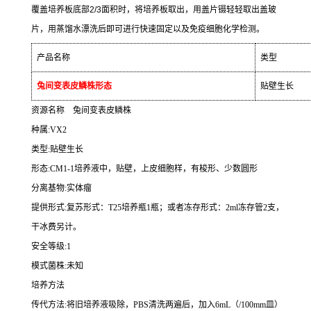
覆盖培养板底部
2/3
面积时，将培养板取出，用盖片镊轻轻取出盖玻
片，用蒸馏水漂洗后即可进行快速固定以及免疫细胞化学检测。
产品名称
类型
兔间变表皮鳞株形态
贴壁生长
资源名称
兔间变表皮鳞株
种属
:VX2
类型
:
贴壁生长
形态
:CM1-1
培养液中，贴壁，上皮细胞样，有梭形、少数圆形
分离基物
:
实体瘤
提供形式
:
复苏形式：
T25
培养瓶
1
瓶；或者冻存形式：
2ml
冻存管
2
支，
干冰费另计。
安全等级
:1
模式菌株
:
未知
培养方法
传代方法
:
将旧培养液吸除，
PBS
清洗两遍后，加入
6mL
（
/100mm
皿）