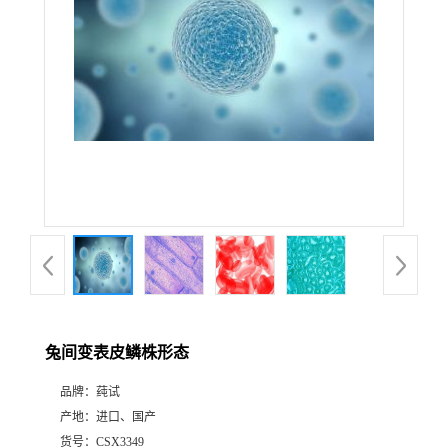
兔间变表皮鳞株形态
品牌：
莼试
产地：
进口、国产
货号：
CSX3349