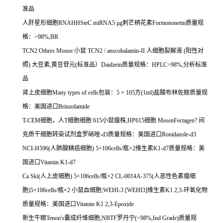
准品
人肝星形细胞
RNAHHSteC miRNA5
μ
g
刺芒柄花素
Formononetin
质量规
格：
>98%,BR
TCN2 Others Mouse
小鼠
TCN2 / anscobalamin-II
人细胞裂解液
(
阳性对
照
)
大豆素
,
黄豆苷元
(
标准品）
Daidzein
质量规格：
HPLC>98%,
分析标准
品
肾上皮细胞
Many types of cells
包装：
5
×
105
方
(1ml)
盐酸布林佐胺质量规
格：美国进口
Brinzolamide
T-CEM
细胞，人
T
细胞细胞
615
小鼠瘤株
,HP615
细胞
MesenFectagen?
间
充质干细胞转染试剂盒罗硝唑
-d3
质量规格：美国进口
Ronidazole-d3
NCI-H596(
人肺腺鳞癌细胞
) 5
×
106cells/
瓶×
2
维生素
K1-d7
质量规格：美
国进口
Vitamin K1-d7
Ca Ski(
人上皮细胞
) 5
×
106cells/
瓶×
2 CL-0014A-375(
人恶性色素瘤细
胞
)5
×
106cells/
瓶×
2
小鼠血细胞
;WEHI-3 [WEHI3]
维生素
K1 2,3-
环氧化物
质量规格：美国进口
Vitamin K1 2,3-Epoxide
新生牛眼
Tenon's
囊成纤维细胞
;NBTF
罗丹宁
(>98%,Ind Grade)
质量规