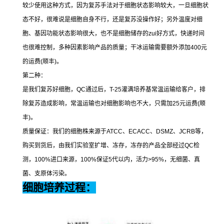
较少使用这种方式，因为复苏手法对于细胞状态影响较大，一旦细胞状
态不好，很难说是细胞自身不行，还是复苏没操作好；另外温度对细
胞、基因功能状态影响很大，也不是细胞储存的
zui
好方式，快递时间
也很难控制，多种因素影响产品的质量；干冰运输需要额外添加
400
元
的运费
(
顺丰
)
。
第二种：
是我们复苏好细胞，
QC
通过后，
T-25
灌满培养基常温运输给客户，排
除复苏造成影响，常温运输也对细胞影响也不大，只需加
25
元运费
(
顺
丰
)
。
质量保证：我们的细胞株来源于
ATCC
、
ECACC
、
DSMZ
、
JCRB
等，
购买到货后，由我们实验室扩增、冻存，冻存的产品全部经过
QC
检
测，
100%
进口来源，
100%
保证
5
代以内，活力
>95%
，无细菌、真
菌、支原体污染。
细胞培养过程：