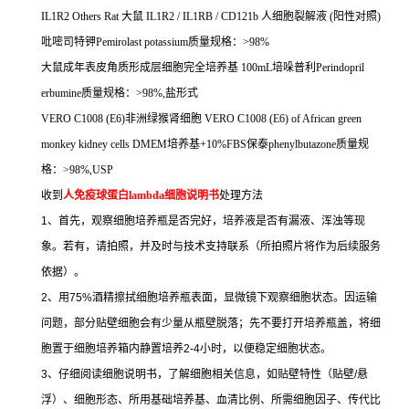
IL1R2 Others Rat
大鼠
IL1R2 / IL1RB / CD121b
人细胞裂解液
(
阳性对照
)
吡嘧司特钾
Pemirolast potassium
质量规格：
>98%
大鼠成年表皮角质形成层细胞完全培养基
100mL
培哚普利
Perindopril
erbumine
质量规格：
>98%,
盐形式
VERO C1008 (E6)
非洲绿猴肾细胞
VERO C1008 (E6) of African green
monkey kidney cells DMEM
培养基
+10%FBS
保泰
phenylbutazone
质量规
格：
>98%,USP
收到
人免疫球蛋白
lambda
细胞说明书
处理方法
1
、首先，观察细胞培养瓶是否完好，培养液是否有漏液、浑浊等现
象。若有，请拍照，并及时与技术支持联系（所拍照片将作为后续服务
依据）。
2
、用
75%
酒精擦拭细胞培养瓶表面，显微镜下观察细胞状态。因运输
问题，部分贴壁细胞会有少量从瓶壁脱落；先不要打开培养瓶盖，将细
胞置于细胞培养箱内静置培养
2-4
小时，以便稳定细胞状态。
3
、仔细阅读细胞说明书，了解细胞相关信息，如贴壁特性（贴壁
/
悬
浮）、细胞形态、所用基础培养基、血清比例、所需细胞因子、传代比