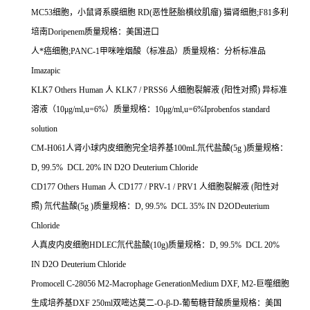
MC53
细胞，小鼠肾系膜细胞
RD(
恶性胚胎横纹肌瘤
)
猫肾细胞
;F81
多利
培南
Doripenem
质量规格：美国进口
人*癌细胞
;PANC-1
甲咪唑烟酸（标准品）质量规格：分析标准品
Imazapic
KLK7 Others Human
人
KLK7 / PRSS6
人细胞裂解液
(
阳性对照
)
异标准
溶液（
10
μ
g/ml,u=6%
）质量规格：
10
μ
g/ml,u=6%Iprobenfos standard
solution
CM-H061
人肾小球内皮细胞完全培养基
100mL
氘代盐酸
(5g )
质量规格：
D, 99.5% DCL 20% IN D2O Deuterium Chloride
CD177 Others Human
人
CD177 / PRV-1 / PRV1
人细胞裂解液
(
阳性对
照
)
氘代盐酸
(5g )
质量规格：
D, 99.5% DCL 35% IN D2ODeuterium
Chloride
人真皮内皮细胞
HDLEC
氘代盐酸
(10g)
质量规格：
D, 99.5% DCL 20%
IN D2O Deuterium Chloride
Promocell C-28056 M2-Macrophage GenerationMedium DXF, M2-
巨噬细胞
生成培养基
DXF 250ml
双嘧达莫二
-O-
β
-D-
葡萄糖苷酸质量规格：美国