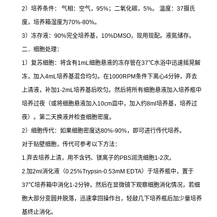
2
）培养条件：
气相：空气，
95%
；二氧化碳，
5%
。
温度：
37
摄氏
度，培养箱湿度为
70%-80%
。
3
）冻存液：
90%
完全培养基，
10%DMSO
，现用现配。液氮储存。
二．细胞处理：
1
）复苏细胞：将含有
1mL
细胞悬液的冻存管在
37
℃
水浴中迅速摇晃解
冻，加入
4mL
培养基混合均匀。在
1000RPM
条件下离心
4
分钟，弃去
上清液，补加
1-2mL
培养基后吹匀。然后将所有细胞悬液加入培养瓶中
培养过夜（或将细胞悬液加入
10cm
皿中，加入约
8ml
培养基，培养过
夜）。第二天换液并检查细胞密度。
2
）细胞传代：如果细胞密度达
80%-90%
，即可进行传代培养。
对于贴壁细胞，传代可参考以下方法：
1.
弃去培养上清，用不含钙、镁离子的
PBS
润洗细胞
1-2
次。
2.
加
2ml
消化液（
0.25%Trypsin-0.53mM EDTA
）于培养瓶中，置于
37
℃
培养箱中消化
1-2
分钟，然后在显微镜下观察细胞消化情况，若细
胞大部分变圆并脱落，迅速拿回操作台，轻敲几下培养瓶后加少量培养
基终止消化。