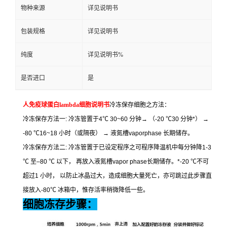
物种来源
详见说明书
包装规格
详见说明书
纯度
详见说明书%
是否进口
是
人免疫球蛋白
lambda
细胞说明书
冷冻保存细胞之方法：
冷冻保存方法一
:
冷冻管置于
4
℃
30~60
分钟
→
（
-20
℃
30
分钟
*
）
→
-80
℃
16~18
小时（或隔夜）
→
液氮槽
vaporphase
长期储存。
冷冻保存方法二
:
冷冻管置于已设定程序之可程序降温机中每分钟降
1-3
℃
至
–80
℃
以下，
再放入液氮槽
vapor phase
长期储存。
*-20
℃
不可
超过
1
小时，
以防止冰晶过大，造成细胞大量死亡，亦可跳过此步骤直
接放入
-80
℃
冰箱中，惟存活率稍微降低一些。
细胞冻存步骤：