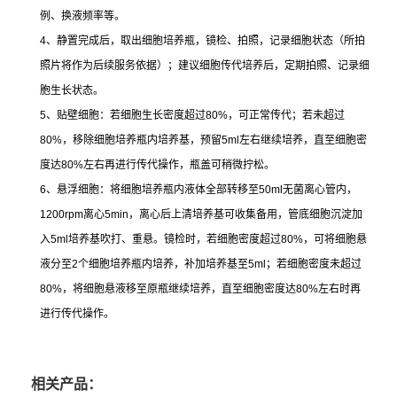
例、换液频率等。
4
、静置完成后，取出细胞培养瓶，镜检、拍照，记录细胞状态（所拍
照片将作为后续服务依据）；建议细胞传代培养后，定期拍照、记录细
胞生长状态。
5
、贴壁细胞：若细胞生长密度超过
80%
，可正常传代；若未超过
80%
，移除细胞培养瓶内培养基，预留
5ml
左右继续培养，直至细胞密
度达
80%
左右再进行传代操作，瓶盖可稍微拧松。
6
、悬浮细胞：将细胞培养瓶内液体全部转移至
50ml
无菌离心管内，
1200rpm
离心
5min
，离心后上清培养基可收集备用，管底细胞沉淀加
入
5ml
培养基吹打、重悬。镜检时，若细胞密度超过
80%
，可将细胞悬
液分至
2
个细胞培养瓶内培养，补加培养基至
5ml
；若细胞密度未超过
80%
，将细胞悬液移至原瓶继续培养，直至细胞密度达
80%
左右时再
进行传代操作。
相关产品：