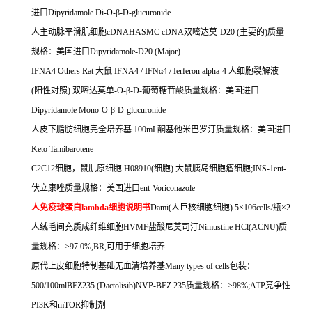
进口
Dipyridamole Di-O-
β
-D-glucuronide
人主动脉平滑肌细胞
cDNAHASMC cDNA
双嘧达莫
-D20 (
主要的
)
质量
规格：美国进口
Dipyridamole-D20 (Major)
IFNA4 Others Rat
大鼠
IFNA4 / IFN
α
4 / Ierferon alpha-4
人细胞裂解液
(
阳性对照
)
双嘧达莫单
-O-
β
-D-
葡萄糖苷酸质量规格：美国进口
Dipyridamole Mono-O-
β
-D-glucuronide
人皮下脂肪细胞完全培养基
100mL
酮基他米巴罗汀质量规格：美国进口
Keto Tamibarotene
C2C12
细胞，鼠肌原细胞
H08910(
细胞
)
大鼠胰岛细胞瘤细胞
;INS-1ent-
伏立康唑质量规格：美国进口
ent-Voriconazole
人免疫球蛋白
lambda
细胞说明书
Dami(
人巨核细胞细胞
) 5
×
106cells/
瓶×
2
人绒毛间充质成纤维细胞
HVMF
盐酸尼莫司汀
Nimustine HCl(ACNU)
质
量规格：
>97.0%,BR,
可用于细胞培养
原代上皮细胞特制基础无血清培养基
Many types of cells
包装：
500/100mlBEZ235 (Dactolisib)NVP-BEZ 235
质量规格：
>98%;ATP
竞争性
PI3K
和
mTOR
抑制剂