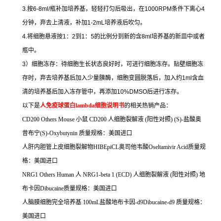
3.
按
6-8ml/
瓶补加培养基，轻轻打匀后吸出，在
1000RPM
条件下离心
4
分钟，弃去上清液，补加
1-2mL
培养液后吹匀。
4.
将细胞悬液按
1
：
2
到
1
：
5
的比例分到新的含
8ml
培养基的新皿中或者
瓶中。
3
）细胞冻存：待细胞生长状态良好时，可进行细胞冻存。贴壁细胞冻
存时，弃去培养基后加入少量胰酶，细胞变圆脱落后，加入约
1ml
含血
清的培养基后加入冻存管中，再添加
10%DMSO
后进行冻存。
以下是
人免疫球蛋白
lambda
细胞说明书
的相关热销产品：
CD200 Others Mouse
小鼠
CD200
人细胞裂解液
(
阳性对照
) (S)-
盐酸奥
昔布宁
(S)-Oxybutynin
质量规格：美国进口
人肝内胆管上皮细胞裂解物
HIBEpiCL
奥司他韦酸
Oseltamivir Acid
质量规
格：美国进口
NRG1 Others Human
人
NRG1-beta 1 (ECD)
人细胞裂解液
(
阳性对照
)
地
布卡因
Dibucaine
质量规格：美国进口
人脑膜细胞完全培养基
100mL
盐酸地布卡因
-d9Dibucaine-d9
质量规格：
美国进口