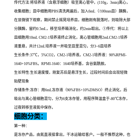
传代方法
:
将培养液（含悬浮细胞）吸至离心管中，
(110g
，
3min)
离心，
收集细胞；皿中细胞用
PBS
清洗两遍后，加入
6mL
（
/100mm
皿）胰酶，
在显微镜下观察，期间禁止摇晃培养皿，细胞刚有脱落时，则吸除大部
分胰酶，留约
0.5mL
，移至培养箱消化，约
2min
取出。①传代：将以上
皿细胞用
10mL CM2-1
培养液终止消化，离心管细胞用
2mLCM2-1
培养
液重悬，共计
12mL
培养液一并吸至皿里混匀，分
3~6
皿培养
生长条件
:37
℃，
5%CO2
，
CM2-1
培养液。
CM2-1
培养液：
90%RPMI-
1640+10%FBS
。
RPMI-1640
：
1640
培养基，含谷氨酰胺。
生长特性
:
生长速度慢，刚复苏后是悬浮生长，过段时间后会出现轻微
贴壁现象
存储条件
:
冻存：用
6mL
冻存液（
90%FBS+10%DMSO
）终止消化，后
吸出与离心管细胞混匀，分为
6
支冻存管，用程序降温盒于
-80
℃冻存，
过夜转移至液氮中保存。
细胞分类：
第一种：
是冻存产品，由氮直液接拿出，干冰运输给客户。一般不推荐这种，也