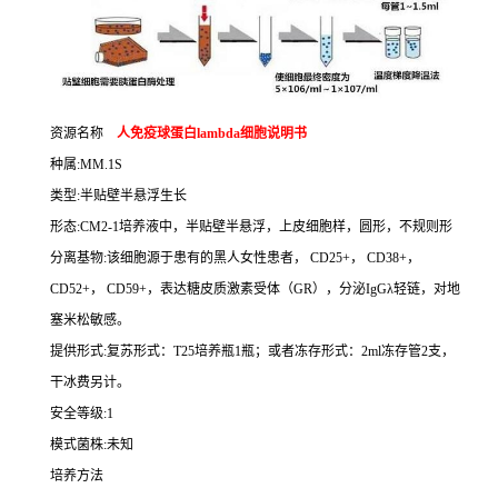
资源名称
人免疫球蛋白
lambda
细胞说明书
种属
:MM.1S
类型
:
半贴壁半悬浮生长
形态
:CM2-1
培养液中，半贴壁半悬浮，上皮细胞样，圆形，不规则形
分离基物
:
该细胞源于患有的黑人女性患者，
CD25+
，
CD38+
，
CD52+
，
CD59+
，表达糖皮质激素受体（
GR
），分泌
IgG
λ轻链，对地
塞米松敏感。
提供形式
:
复苏形式：
T25
培养瓶
1
瓶；或者冻存形式：
2ml
冻存管
2
支，
干冰费另计。
安全等级
:1
模式菌株
:
未知
培养方法