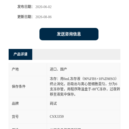
发布日期：
2020-06-02
更新日期：
2026-08-06
发送咨询信息
产品详请
产地
进口、国产
冻存：用6mL冻存液（90%FBS+10%DMSO）
终止消化，后吸出与离心管细胞混匀，分为6
保存条件
支冻存管，用程序降温盒于-80℃冻存，过夜转
移至液氮中保存。
品牌
莼试
CSX3359
货号