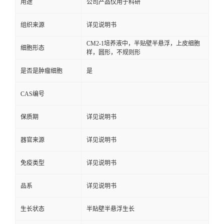
用途
公司产品仅用于科研
组织来源
详见说明书
CM2-1培养液中，半贴壁半悬浮，上皮细胞
细胞形态
样，圆形，不规则形
是否是肿瘤细胞
是
CAS编号
保质期
详见说明书
器官来源
详见说明书
免疫类型
详见说明书
品系
详见说明书
生长状态
半贴壁半悬浮生长