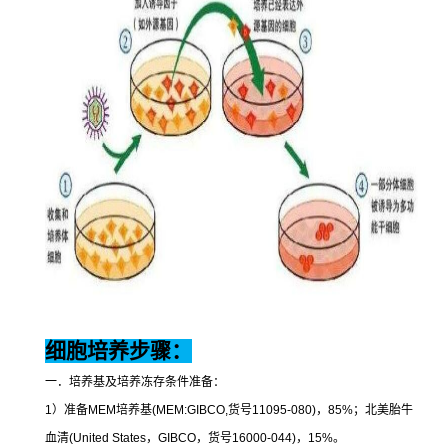
细胞培养步骤：
一．培养基及培养冻存条件准备：
1
）准备
MEM
培养基
(MEM:GIBCO,
货号
11095-080)
，
85%
；北美胎牛
血清
(United States
，
GIBCO
，货号
16000-044)
，
15%
。