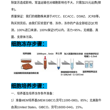
除复苏造成影响，常温运输也对细胞影响也不大，只需加
25
元运费
(
顺
丰
)
。
质量保证：我们的细胞株来源于
ATCC
、
ECACC
、
DSMZ
、
JCRB
等，
购买到货后，由我们实验室扩增、冻存，冻存的产品全部经过
QC
检
测，
100%
进口来源，
100%
保证
5
代以内，活力
>95%
，无细菌、真
菌、支原体污染。
细胞冻存步骤：
细胞培养步骤：
一．培养基及培养冻存条件准备：
1
）准备
MEM
培养基
(MEM:GIBCO,
货号
11095-080)
，
85%
；北美胎牛
血清
(United States
，
GIBCO
，货号
16000-044)
，
15%
。