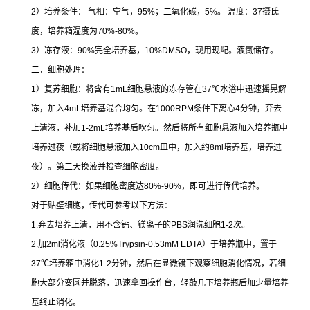
2
）培养条件：
气相：空气，
95%
；二氧化碳，
5%
。
温度：
37
摄氏
度，培养箱湿度为
70%-80%
。
3
）冻存液：
90%
完全培养基，
10%DMSO
，现用现配。液氮储存。
二．细胞处理：
1
）复苏细胞：将含有
1mL
细胞悬液的冻存管在
37
℃
水浴中迅速摇晃解
冻，加入
4mL
培养基混合均匀。在
1000RPM
条件下离心
4
分钟，弃去
上清液，补加
1-2mL
培养基后吹匀。然后将所有细胞悬液加入培养瓶中
培养过夜（或将细胞悬液加入
10cm
皿中，加入约
8ml
培养基，培养过
夜）。第二天换液并检查细胞密度。
2
）细胞传代：如果细胞密度达
80%-90%
，即可进行传代培养。
对于贴壁细胞，传代可参考以下方法：
1.
弃去培养上清，用不含钙、镁离子的
PBS
润洗细胞
1-2
次。
2.
加
2ml
消化液（
0.25%Trypsin-0.53mM EDTA
）于培养瓶中，置于
37
℃
培养箱中消化
1-2
分钟，然后在显微镜下观察细胞消化情况，若细
胞大部分变圆并脱落，迅速拿回操作台，轻敲几下培养瓶后加少量培养
基终止消化。