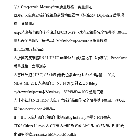
品）
Omeprazole Monohydrate
质量规格：含量测定
RDFs,
大鼠真皮成纤维细胞盐酸地匹福林（标准品）
Dipivefrin
质量规
格：含量测定
Asp2
人胚胎肾细胞转化细胞
;FC33
人肾小球内皮细胞完全培养基
100mL
甲基麦冬黄酮
A
（标准品）
Methylophiopogonone A
质量规格：
HPLC
≥
98%,
标准品
人肝窦内皮细胞
RNAHHSEC miRNA5
μ
g
喷昔洛韦（标准品）
Penciclovir
质量规格：含量测定
人雪旺细胞
( HSC) ( 5
×
105 )
瑞氏色素
sh
ē
ng hu
à
sh
ì
j
ì容量：
100
克
MDA-MB-231,
人癌细胞
3-[N
，
N-
双
(2-
羟乙
... 3-[bis(2-
hydroxyethyl)amino]-2-hydroxy... 68399-80-4 10G
通用试剂
人非小细胞
;NCI-H157
大鼠子宫成纤维细胞完全培养基
100mL4-
派啶加
醋
Isonipqcotic ccid 498-94-
H-4-II-E
大鼠肝细胞瘤细胞化铜
sh
ē
ng hu
à
sh
ì
j
ì容量：
RT100
克
CD28 Others Human
人
CD28
人细胞裂解液
(
阳性对照
) 57-58-1
四化铵
;
化四甲基铵
TetrametxylaMMoniuM iodide