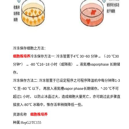
冷冻保存细胞之方法：
细胞株培养
冷冻保存方法一
:
冷冻管置于
4
℃
30~60
分钟
→
（
-20
℃
30
分钟
*
）
→ -80
℃
16~18
小时（或隔夜）
→
液氮槽
vaporphase
长期储
存。
冷冻保存方法二
:
冷冻管置于已设定程序之可程序降温机中每分钟降
1-3
℃
至
–80
℃
以下，
再放入液氮槽
vapor phase
长期储存。
*-20
℃
不可
超过
1
小时，
以防止冰晶过大，造成细胞大量死亡，亦可跳过此步骤直
接放入
-80
℃
冰箱中，惟存活率稍微降低一些。
资源名称
细胞株培养
种属
:HepG2/TC155