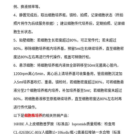
例、换液频率等。
4
、静置完成后，取出细胞培养瓶，镜检、拍照，记录细胞状态（所拍
照片将作为后续服务依据）；建议细胞传代培养后，定期拍照、记录细
胞生长状态。
5
、贴壁细胞：若细胞生长密度超过
80%
，可正常传代；若未超过
80%
，移除细胞培养瓶内培养基，预留
5ml
左右继续培养，直至细胞密
度达
80%
左右再进行传代操作，瓶盖可稍微拧松。
6
、悬浮细胞：将细胞培养瓶内液体全部转移至
50ml
无菌离心管内，
1200rpm
离心
5min
，离心后上清培养基可收集备用，管底细胞沉淀加
入
5ml
培养基吹打、重悬。镜检时，若细胞密度超过
80%
，可将细胞悬
液分至
2
个细胞培养瓶内培养，补加培养基至
5ml
；若细胞密度未超过
80%
，将细胞悬液移至原瓶继续培养，直至细胞密度达
80%
左右时再
进行传代操作。
以下是
细胞株培养
的相关热销产品：
16HBE
人上皮细胞普罗胺（标准品）
Iopromide
质量规格：检查用
CL-0263BGC-803(
人细胞
)5
×
106cells/
瓶×
2
奥美拉唑钠一水合物（标准