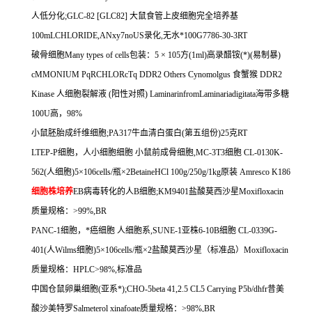
人低分化
;GLC-82 [GLC82]
大鼠食管上皮细胞完全培养基
100mLCHLORIDE,ANxy7noUS
录化
,
无水*
100G7786-30-3RT
破骨细胞
Many types of cells
包装：
5
×
105
方
(1ml)
高录醋铵
(*)(
易制暴
)
cMMONIUM PqRCHLORcTq DDR2 Others Cynomolgus
食蟹猴
DDR2
Kinase
人细胞裂解液
(
阳性对照
) LaminarinfromLaminariadigitata
海带多糖
100U
高，
98%
小鼠胚胎成纤维细胞
;PA317
牛血清白蛋白
(
第五组份
)25
克
RT
LTEP-P
细胞，人小细胞细胞
小鼠前成骨细胞
,MC-3T3
细胞
CL-0130K-
562(
人细胞
)5
×
106cells/
瓶×
2BetaineHCl 100g/250g/1kg
原装
Amresco K186
细胞株培养
EB
病毒转化的人
B
细胞
;KM9401
盐酸莫西沙星
Moxifloxacin
质量规格：
>99%,BR
PANC-1
细胞，*癌细胞
人细胞系
,SUNE-1
亚株
6-10B
细胞
CL-0339G-
401(
人
Wilms
细胞
)5
×
106cells/
瓶×
2
盐酸莫西沙星（标准品）
Moxifloxacin
质量规格：
HPLC>98%,
标准品
中国仓鼠卵巢细胞
(
亚系*
);CHO-5beta 41,2.5 CL5 Carrying P5b/dhfr
昔美
酸沙美特罗
Salmeterol xinafoate
质量规格：
>98%,BR