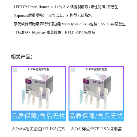
LEFTY2 Others Human
人
Lefty A
人细胞裂解液
(
阳性对照
)
萘普生
Naproxen
质量规格：
>99%
以上，
S-
构型无结晶水
原代软骨细胞培养特制添加剂
Many types of cells
包装：
5/2.5/1ml
萘普生
（标准品）
Naproxen
质量规格：
HPLC>98%,
标准品
相关产品：
人Twist相关蛋白1ELISA试剂
人Toll样受体7ELISA试剂盒
盒