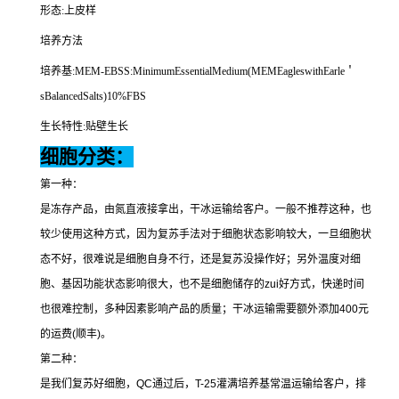
形态
:
上皮样
培养方法
培养基
:MEM-EBSS:MinimumEssentialMedium(MEMEagleswithEarle
＇
sBalancedSalts)10%FBS
生长特性
:
贴壁生长
细胞分类：
第一种：
是冻存产品，由氮直液接拿出，干冰运输给客户。一般不推荐这种，也
较少使用这种方式，因为复苏手法对于细胞状态影响较大，一旦细胞状
态不好，很难说是细胞自身不行，还是复苏没操作好；另外温度对细
胞、基因功能状态影响很大，也不是细胞储存的
zui
好方式，快递时间
也很难控制，多种因素影响产品的质量；干冰运输需要额外添加
400
元
的运费
(
顺丰
)
。
第二种：
是我们复苏好细胞，
QC
通过后，
T-25
灌满培养基常温运输给客户，排