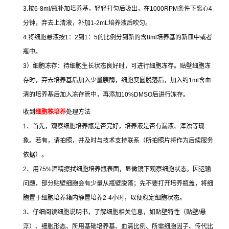
3.
按
6-8ml/
瓶补加培养基，轻轻打匀后吸出，在
1000RPM
条件下离心
4
分钟，弃去上清液，补加
1-2mL
培养液后吹匀。
4.
将细胞悬液按
1
：
2
到
1
：
5
的比例分到新的含
8ml
培养基的新皿中或者
瓶中。
3
）细胞冻存：待细胞生长状态良好时，可进行细胞冻存。贴壁细胞冻
存时，弃去培养基后加入少量胰酶，细胞变圆脱落后，加入约
1ml
含血
清的培养基后加入冻存管中，再添加
10%DMSO
后进行冻存。
收到
细胞株培养
处理方法
1
、首先，观察细胞培养瓶是否完好，培养液是否有漏液、浑浊等现
象。若有，请拍照，并及时与技术支持联系（所拍照片将作为后续服务
依据）。
2
、用
75%
酒精擦拭细胞培养瓶表面，显微镜下观察细胞状态。因运输
问题，部分贴壁细胞会有少量从瓶壁脱落；先不要打开培养瓶盖，将细
胞置于细胞培养箱内静置培养
2-4
小时，以便稳定细胞状态。
3
、仔细阅读细胞说明书，了解细胞相关信息，如贴壁特性（贴壁
/
悬
浮）、细胞形态、所用基础培养基、血清比例、所需细胞因子、传代比