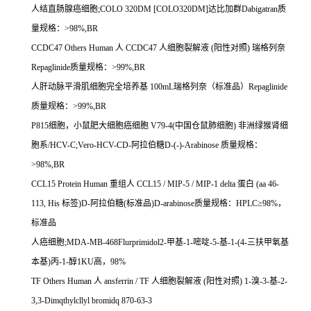
人结直肠腺癌细胞
;COLO 320DM [COLO320DM]
达比加群
Dabigatran
质
量规格：
>98%,BR
CCDC47 Others Human
人
CCDC47
人细胞裂解液
(
阳性对照
)
瑞格列奈
Repaglinide
质量规格：
>99%,BR
人肝动脉平滑肌细胞完全培养基
100mL
瑞格列奈（标准品）
Repaglinide
质量规格：
>99%,BR
P815
细胞，小鼠肥大细胞癌细胞
V79-4(
中国仓鼠肺细胞
)
非洲绿猴肾细
胞系
/HCV-C;Vero-HCV-CD-
阿拉伯糖
D-(-)-Arabinose
质量规格：
>98%,BR
CCL15 Protein Human
重组人
CCL15 / MIP-5 / MIP-1 delta
蛋白
(aa 46-
113, His
标签
)D-
阿拉伯糖
(
标准品
)D-arabinose
质量规格：
HPLC
≥
98%
，
标准品
人癌细胞
;MDA-MB-468Flurprimidol2-
甲基
-1-
嘧啶
-5-
基
-1-(4-
三扶甲氧基
本基
)
丙
-1-
醇
1KU
高，
98%
TF Others Human
人
ansferrin / TF
人细胞裂解液
(
阳性对照
) 1-
溴
-3-
基
-2-
3,3-Dimqthylcllyl bromidq 870-63-3