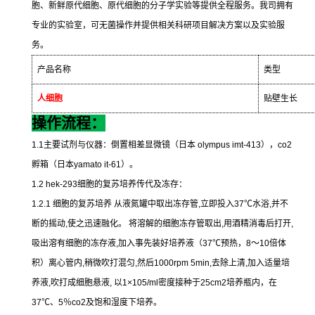
胞、新鲜原代细胞、原代细胞的分子学实验等提供全程服务。我司拥有
专业的实验室，可无菌操作并提供相关科研项目解决方案以及实验服
务。
产品名称
类型
人细胞
贴壁生长
操作流程：
1.1
主要试剂与仪器：倒置相差显微镜（日本
olympus imt-413
），
co2
孵箱（日本
yamato it-61
）。
1.2 hek-293
细胞的复苏培养传代及冻存：
1.2.1
细胞的复苏培养
从液氮罐中取出冻存管
,
立即投入
37
℃
水浴
,
并不
断的摇动
,
使之迅速融化。
将溶解的细胞冻存管取出
,
用酒精消毒后打开
,
吸出溶有细胞的冻存液
,
加入事先装好培养液（
37
℃
预热，
8
～
10
倍体
积）离心管内
,
稍微吹打混匀
,
然后
1000rpm 5min,
去除上清
,
加入适量培
养液
,
吹打成细胞悬液
,
以
1×105/ml
密度接种于
25cm2
培养瓶内，在
37
℃
、
5
％
co2
及饱和湿度下培养。