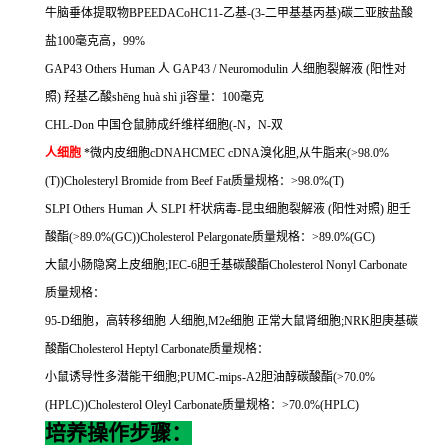
牛脑垂体提取物
BPEEDACoHC11-
乙基
-(3-
二甲基基丙基
)
碳二亚胺盐酸
盐
100
毫克高，
99%
GAP43 Others Human
人
GAP43 / Neuromodulin
人细胞裂解液
(
阳性对
照
)
羟基乙酸
sh
ē
ng hu
à
sh
ì
j
ì容量：
100
毫克
CHL-Don
中国仓鼠肺成纤维样细胞
(-N
，
N-
双
人细胞
*微内皮细胞
cDNAHCMEC cDNA
溴化胆
,
从牛脂来
(>98.0%
(T))Cholesteryl Bromide from Beef Fat
质量规格：
>98.0%(T)
SLPI Others Human
人
SLPI
杆状病毒
-
昆虫细胞裂解液
(
阳性对照
)
胆壬
酸酯
(>89.0%(GC))Cholesterol Pelargonate
质量规格：
>89.0%(GC)
大鼠小肠隐窝上皮细胞
;IEC-6
胆壬基碳酸酯
Cholesterol Nonyl Carbonate
质量规格：
95-D
细胞，高转移细胞
人细胞
,M2e
细胞
正常大鼠肾细胞
;NRK
胆庚基碳
酸酯
Cholesterol Heptyl Carbonate
质量规格：
小鼠诱导性多潜能干细胞
;PUMC-mips-A2
胆油醇碳酸酯
(>70.0%
(HPLC))Cholesterol Oleyl Carbonate
质量规格：
>70.0%(HPLC)
培养操作步骤：