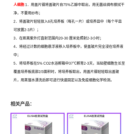
人细胞
1
．用盖片镊将盖玻片自
75%
乙醇中取出，用无菌丝绸布擦拭干
净，不要用纱布；
2
．将盖玻片轻轻放入
6
孔培养板（每孔一片）或培养皿中（每个平皿
可放置
2-3
片）；
3
．在距离紫外灯直射范围内
20-30
厘米处照射
2-3
小时；
4
．将经过计数的细胞悬浮液移入培养板中，使盖玻片完全浸在培养液
中；
5
．将培养板在
5% CO2
水浴孵箱中
37
℃
孵育
2-3
天，当贴壁细胞生长至
覆盖培养板底部
2/3
面积时，将培养板取出，用盖片镊轻轻取出盖玻
片，用蒸馏水漂洗后即可进行快速固定以及免疫细胞化学检测。
相关产品：