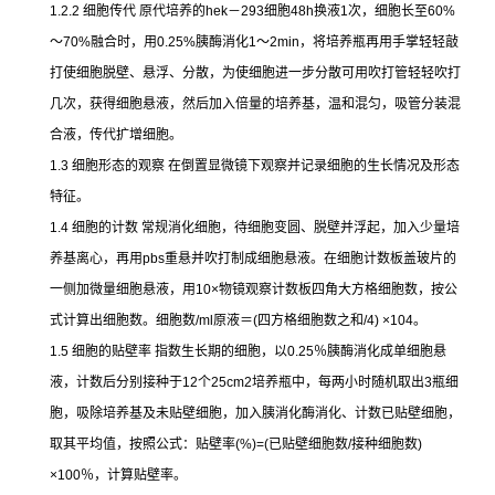
1.2.2
细胞传代
原代培养的
hek
－
293
细胞
48h
换液
1
次，细胞长至
60%
～
70%
融合时，用
0.25%
胰酶消化
1
～
2min
，将培养瓶再用手掌轻轻敲
打使细胞脱壁、悬浮、分散，为使细胞进一步分散可用吹打管轻轻吹打
几次，获得细胞悬液，然后加入倍量的培养基，温和混匀，吸管分装混
合液，传代扩增细胞。
1.3
细胞形态的观察
在倒置显微镜下观察并记录细胞的生长情况及形态
特征。
1.4
细胞的计数
常规消化细胞，待细胞变圆、脱壁并浮起，加入少量培
养基离心，再用
pbs
重悬并吹打制成细胞悬液。在细胞计数板盖玻片的
一侧加微量细胞悬液，用
10×
物镜观察计数板四角大方格细胞数，按公
式计算出细胞数。细胞数
/ml
原液＝
(
四方格细胞数之和
/4) ×104
。
1.5
细胞的贴壁率
指数生长期的细胞，以
0.25
％胰酶消化成单细胞悬
液，计数后分别接种于
12
个
25cm2
培养瓶中，每两小时随机取出
3
瓶细
胞，吸除培养基及未贴壁细胞，加入胰消化酶消化、计数已贴壁细胞，
取其平均值，按照公式：贴壁率
(%)=(
已贴壁细胞数
/
接种细胞数
)
×100
％，计算贴壁率。