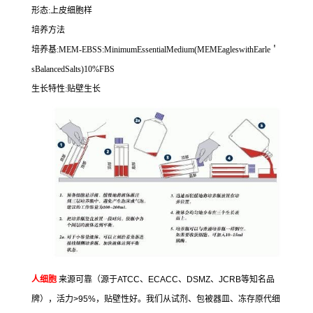
形态
:
上皮细胞样
培养方法
培养基
:MEM-EBSS:MinimumEssentialMedium(MEMEagleswithEarle
＇
sBalancedSalts)10%FBS
生长特性
:
贴壁生长
人细胞
来源可靠（源于
ATCC
、
ECACC
、
DSMZ
、
JCRB
等知名品
牌），活力
>95%
，贴壁性好。我们从试剂、包被器皿、冻存原代细