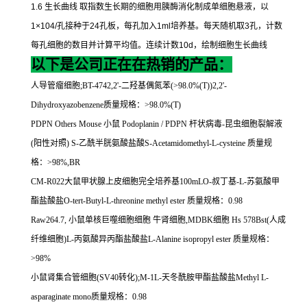
1.6
生长曲线
取指数生长期的细胞用胰酶消化制成单细胞悬液，以
1×104/
孔接种于
24
孔板，每孔加入
1ml
培养基。每天随机取
3
孔，计数
每孔细胞的数目并计算平均值。连续计数
10d
，绘制细胞生长曲线
以下是公司正在在热销的产品：
人导管瘤细胞
;BT-4742,2'-
二羟基偶氮苯
(>98.0%(T))2,2'-
Dihydroxyazobenzene
质量规格：
>98.0%(T)
PDPN Others Mouse
小鼠
Podoplanin / PDPN
杆状病毒
-
昆虫细胞裂解液
(
阳性对照
) S-
乙酰半胱氨酸盐酸
S-Acetamidomethyl-L-cysteine
质量规
格：
>98%,BR
CM-R022
大鼠甲状腺上皮细胞完全培养基
100mLO-
叔丁基
-L-
苏氨酸甲
酯盐酸盐
O-tert-Butyl-L-threonine methyl ester
质量规格：
0.98
Raw264.7,
小鼠单核巨噬细胞细胞
牛肾细胞
,MDBK
细胞
Hs 578Bst(
人成
纤维细胞
)L-
丙氨酸异丙酯盐酸盐
L-Alanine isopropyl ester
质量规格：
>98%
小鼠肾集合管细胞
(SV40
转化
);M-1L-
天冬酰胺甲酯盐酸盐
Methyl L-
asparaginate mono
质量规格：
0.98