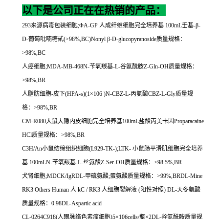
以下是公司正在在热销的产品：
293
来源病毒包装细胞
;
Φ
A-GP
人成纤维细胞完全培养基
100mL
壬基
-
β
-
D-
葡萄吡喃糖甙
(>98%,BC)Nonyl
β
-D-glucopyranoside
质量规格：
>98%,BC
人癌细胞
;MDA-MB-468N-
苄氧羰基
-L-
谷氨酰胺
Z-Gln-OH
质量规格：
>98%,BR
人脂肪细胞
-
皮下
(HPA-s)(1
×
106 )N-CBZ-L-
丙氨酸
CBZ-L-Gly
质量规
格：
>98%,BR
CM-R080
大鼠大隐内皮细胞完全培养基
100mL
盐酸丙美卡因
Proparacaine
HCl
质量规格：
>98%,BR
C3H/An
小鼠结缔组织细胞
(L929-TK-);LTK-
小鼠肠平滑肌细胞完全培养
基
100mLN-
苄氧羰基
-L-
丝氨酸
Z-Ser-OH
质量规格：
>98.5%,BR
犬肾细胞
;MDCK/IgRDL-
甲硫氨酸
;
蛋氨酸质量规格：
>99%,BRDL-Mine
RK3 Others Human
人
kC / RK3
人细胞裂解液
(
阳性对照
) DL-
天冬氨酸
质量规格：
0.98DL-Aspartic acid
CL-0264C918(
人眼脉络色素瘤细胞
)5
×
106cells/
瓶×
2DL-
谷氨酰胺质量规