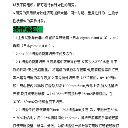
以及不同组织，都可进行有针对性的研究。
6.
研究的费用相对较经济可提供大量、同一时期、重复性好的、生物学
性状相似的实验对象。
操作流程：
1.1
主要试剂与仪器：倒置相差显微镜（日本
olympus imt-413
），
co2
孵箱（日本
yamato it-61
）。
1.2 hek-293
细胞的复苏培养传代及冻存：
1.2.1
细胞的复苏培养
从液氮罐中取出冻存管
,
立即投入
37
℃
水浴
,
并不
断的摇动
,
使之迅速融化。
将溶解的细胞冻存管取出
,
用酒精消毒后打开
,
吸出溶有细胞的冻存液
,
加入事先装好培养液（
37
℃
预热，
8
～
10
倍体
积）离心管内
,
稍微吹打混匀
,
然后
1000rpm 5min,
去除上清
,
加入适量培
养液
,
吹打成细胞悬液
,
以
1×105/ml
密度接种于
25cm2
培养瓶内，在
37
℃
、
5
％
co2
及饱和湿度下培养。
1.2.2
细胞传代
原代培养的
hek
－
293
细胞
48h
换液
1
次，细胞长至
60%
～
70%
融合时，用
0.25%
胰酶消化
1
～
2min
，将培养瓶再用手掌轻轻敲
打使细胞脱壁、悬浮、分散，为使细胞进一步分散可用吹打管轻轻吹打