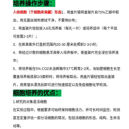
培养操作步骤：
人结细胞（干细胞库保藏）形态
1
．用盖片镊将盖玻片自
75%
乙醇中取
出，用无菌丝绸布擦拭干净，不要用纱布；
2
．将盖玻片轻轻放入
6
孔培养板（每孔一片）或培养皿中（每个平皿
可放置
2-3
片）；
3
．在距离紫外灯直射范围内
20-30
厘米处照射
2-3
小时；
4
．将经过计数的细胞悬浮液移入培养板中，使盖玻片完全浸在培养液
中；
5
．将培养板在
5% CO2
水浴孵箱中
37
℃
孵育
2-3
天，当贴壁细胞生长至
覆盖培养板底部
2/3
面积时，将培养板取出，用盖片镊轻轻取出盖玻
片，用蒸馏水漂洗后即可进行快速固定以及免疫细胞化学检测。
细胞培养的优点：
1.
研究的对象是活细胞
在实验过程中，根据要求可始终保持细胞活力，并可长时间监控、检测
甚至定量评估一部分活细胞的情况，包括活细胞的形态、结构、生命活
动等。