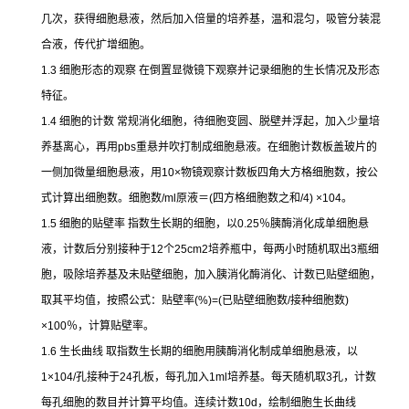
几次，获得细胞悬液，然后加入倍量的培养基，温和混匀，吸管分装混
合液，传代扩增细胞。
1.3
细胞形态的观察
在倒置显微镜下观察并记录细胞的生长情况及形态
特征。
1.4
细胞的计数
常规消化细胞，待细胞变圆、脱壁并浮起，加入少量培
养基离心，再用
pbs
重悬并吹打制成细胞悬液。在细胞计数板盖玻片的
一侧加微量细胞悬液，用
10×
物镜观察计数板四角大方格细胞数，按公
式计算出细胞数。细胞数
/ml
原液＝
(
四方格细胞数之和
/4) ×104
。
1.5
细胞的贴壁率
指数生长期的细胞，以
0.25
％胰酶消化成单细胞悬
液，计数后分别接种于
12
个
25cm2
培养瓶中，每两小时随机取出
3
瓶细
胞，吸除培养基及未贴壁细胞，加入胰消化酶消化、计数已贴壁细胞，
取其平均值，按照公式：贴壁率
(%)=(
已贴壁细胞数
/
接种细胞数
)
×100
％，计算贴壁率。
1.6
生长曲线
取指数生长期的细胞用胰酶消化制成单细胞悬液，以
1×104/
孔接种于
24
孔板，每孔加入
1ml
培养基。每天随机取
3
孔，计数
每孔细胞的数目并计算平均值。连续计数
10d
，绘制细胞生长曲线