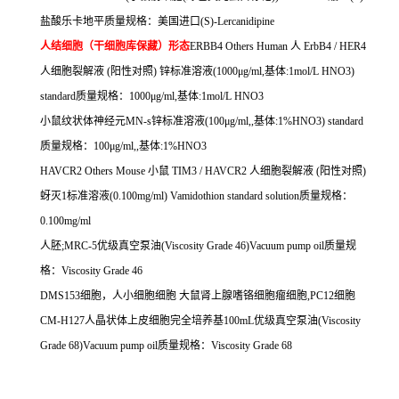
盐酸乐卡地平质量规格：美国进口
(S)-Lercanidipine
人结细胞（干细胞库保藏）形态
ERBB4 Others Human
人
ErbB4 / HER4
人细胞裂解液
(
阳性对照
)
锌标准溶液
(1000
μ
g/ml,
基体
:1mol/L HNO3)
standard
质量规格：
1000
μ
g/ml,
基体
:1mol/L HNO3
小鼠纹状体神经元
MN-s
锌标准溶液
(100μg/ml,,
基体
:1%HNO3) standard
质量规格：
100μg/ml,,
基体
:1%HNO3
HAVCR2 Others Mouse
小鼠
TIM3 / HAVCR2
人细胞裂解液
(
阳性对照
)
蚜灭
1
标准溶液
(0.100mg/ml) Vamidothion standard solution
质量规格：
0.100mg/ml
人胚
;MRC-5
优级真空泵油
(Viscosity Grade 46)Vacuum pump oil
质量规
格：
Viscosity Grade 46
DMS153
细胞，人小细胞细胞
大鼠肾上腺嗜铬细胞瘤细胞
,PC12
细胞
CM-H127
人晶状体上皮细胞完全培养基
100mL
优级真空泵油
(Viscosity
Grade 68)Vacuum pump oil
质量规格：
Viscosity Grade 68