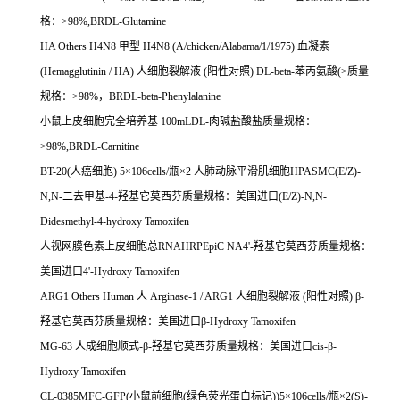
格：
>98%,BRDL-Glutamine
HA Others H4N8
甲型
H4N8 (A/chicken/Alabama/1/1975)
血凝素
(Hemagglutinin / HA)
人细胞裂解液
(
阳性对照
) DL-beta-
苯丙氨酸
(>
质量
规格：
>98%
，
BRDL-beta-Phenylalanine
小鼠上皮细胞完全培养基
100mLDL-
肉碱盐酸盐质量规格：
>98%,BRDL-Carnitine
BT-20(
人癌细胞
) 5
×
106cells/
瓶×
2
人肺动脉平滑肌细胞
HPASMC(E/Z)-
N,N-
二去甲基
-4-
羟基它莫西芬质量规格：美国进口
(E/Z)-N,N-
Didesmethyl-4-hydroxy Tamoxifen
人视网膜色素上皮细胞总
RNAHRPEpiC NA4'-
羟基它莫西芬质量规格：
美国进口
4'-Hydroxy Tamoxifen
ARG1 Others Human
人
Arginase-1 / ARG1
人细胞裂解液
(
阳性对照
)
β
-
羟基它莫西芬质量规格：美国进口β
-Hydroxy Tamoxifen
MG-63
人成细胞顺式
-
β
-
羟基它莫西芬质量规格：美国进口
cis-
β
-
Hydroxy Tamoxifen
CL-0385MFC-GFP(
小鼠前细胞
(
绿色荧光蛋白标记
))5
×
106cells/
瓶×
2(S)-