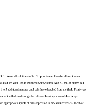
NOTE: Warm all solutions to 37.0
°
C prior to use Transfer all medium and
 diluted 1:5 with Hanks' Balanced Salt Solution. Add 5.0 mL of diluted cell
1 to 5 additional minutes until cells have detached from the flask. Firmly tap
e of the flask to dislodge the cells and break up some of the clumps.
d appropriate aliquots of cell suspension to new culture vessels. Incubate