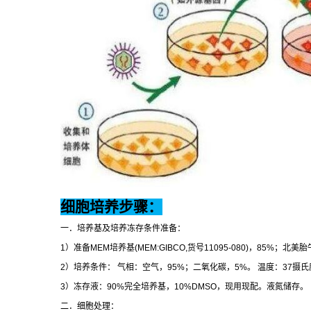
细胞培养步骤：
一．培养基及培养冻存条件准备：
1
）准备
MEM
培养基
(MEM:GIBCO,
货号
11095-080)
，
85%
；北美胎
2
）培养条件：
气相：空气，
95%
；二氧化碳，
5%
。
温度：
37
摄氏
3
）冻存液：
90%
完全培养基，
10%DMSO
，现用现配。液氮储存。
二．细胞处理：