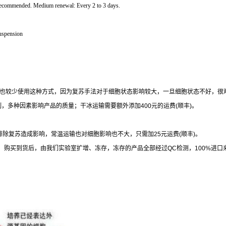
 is recommended. Medium renewal: Every 2 to 3 days.
suspension
也较少使用这种方式，因为复苏手法对于细胞状态影响较大，一旦细胞状态不好，很
制，多种因素影响产品的质量；干冰运输需要额外添加
400
元的运费
(
顺丰
)
。
排除复苏造成影响，常温运输也对细胞影响也不大，只需加
25
元运费
(
顺丰
)
。
，购买到货后，由我们实验室扩增、冻存，冻存的产品全部经过
QC
检测，
100%
进口