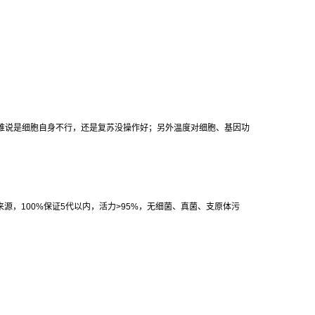
难说是细胞自身不行，还是复苏没操作好；另外温度对细胞、基因功
来源，
100%
保证
5
代以内，活力
>95%
，无细菌、真菌、支原体污