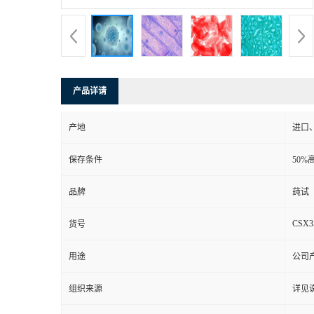
产品详请
产地
进口
保存条件
50%
品牌
莼试
CSX3
货号
用途
公司
组织来源
详见