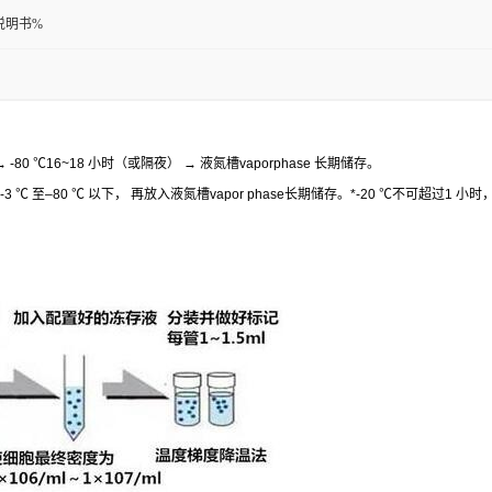
说明书%
 -80
℃
16~18
小时（或隔夜）
→
液氮槽
vaporphase
长期储存。
-3
℃
至
–80
℃
以下，
再放入液氮槽
vapor phase
长期储存。
*-20
℃
不可超过
1
小时