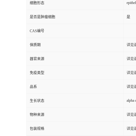
epithel
细胞形态
是否是肿瘤细胞
是
CAS编号
保质期
详见
器官来源
详见
免疫类型
详见
品系
详见
alpha 
生长状态
物种来源
详见
包装规格
详见