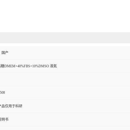
、国产
高糖DMEM+40%FBS+10%DMSO 液氮
508
产品仅用于科研
说明书