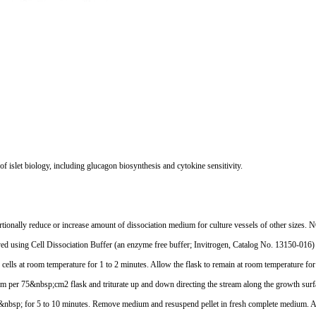
f islet biology, including glucagon biosynthesis and cytokine sensitivity.
tionally reduce or increase amount of dissociation medium for culture vessels of other sizes. 
oved using Cell Dissociation Buffer (an enzyme free buffer; Invitrogen, Catalog No. 13150-016)
cells at room temperature for 1 to 2 minutes. Allow the flask to remain at room temperature for 
um per 75&nbsp;cm2 flask and triturate up and down directing the stream along the growth surfac
x g&nbsp; for 5 to 10 minutes. Remove medium and resuspend pellet in fresh complete medium. Ad