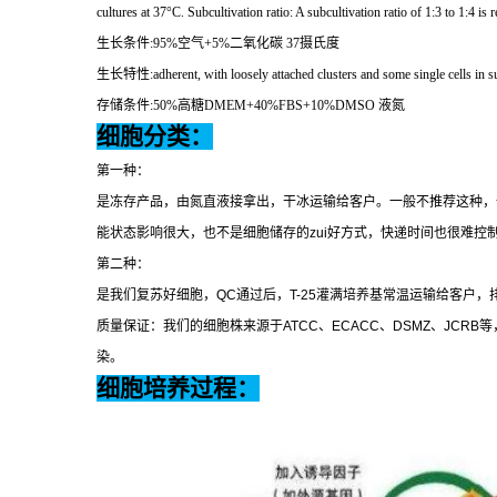
cultures at 37
°
C. Subcultivation ratio: A subcultivation ratio of 1:3 to 1:4
生长条件
:95%
空气
+5%
二氧化碳
37
摄氏度
生长特性
:adherent, with loosely attached clusters and some single cells in 
存储条件
:50%
高糖
DMEM+40%FBS+10%DMSO
液氮
细胞分类：
第一种：
是冻存产品，由氮直液接拿出，干冰运输给客户。一般不推荐这种，
能状态影响很大，也不是细胞储存的
zui
好方式，快递时间也很难控
第二种：
是我们复苏好细胞，
QC
通过后，
T-25
灌满培养基常温运输给客户，
质量保证：我们的细胞株来源于
ATCC
、
ECACC
、
DSMZ
、
JCRB
等
染。
细胞培养过程：