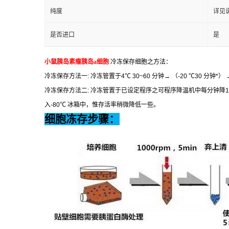
纯度
详见
是否进口
是
小鼠胰岛素瘤胰岛
a
细胞
冷冻保存细胞之方法：
冷冻保存方法一
:
冷冻管置于
4
℃
30~60
分钟
→
（
-20
℃
30
分钟
*
）
→
冷冻保存方法二
:
冷冻管置于已设定程序之可程序降温机中每分钟降
1
入
-80
℃
冰箱中，惟存活率稍微降低一些。
细胞冻存步骤：