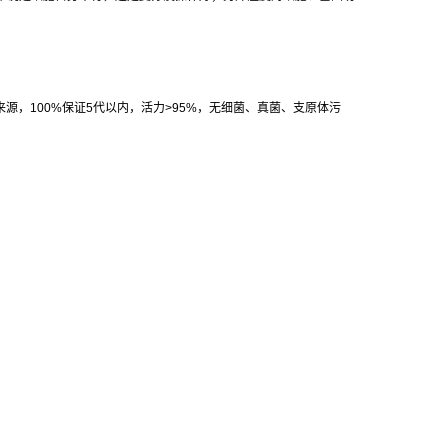
来源，
100%
保证
5
代以内，活力
>95%
，无细菌、真菌、支原体污