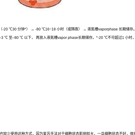
（
-20
℃
30
分钟
*
）
→ -80
℃
16~18
小时（或隔夜）
→
液氮槽
vaporphase
长期储存
-3
℃
至
–80
℃
以下，
再放入液氮槽
vapor phase
长期储存。
*-20
℃
不可超过
1
小时
也较少使用这种方式，因为复苏手法对于细胞状态影响较大，一旦细胞状态不好，很