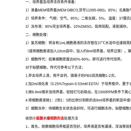
一．培养基及培养冻存条件准备：
1
）准备
MEM
培养基
(MEM:GIBCO,
货号
11095-080)
，
85%
；北美胎
2
）培养条件：
气相：空气，
95%
；二氧化碳，
5%
。
温度：
37
摄氏
3
）冻存液：
90%
完全培养基，
10%DMSO
，现用现配。液氮储存。
二．细胞处理：
1
）复苏细胞：将含有
1mL
细胞悬液的冻存管在
37
℃
水浴中迅速摇晃
（或将细胞悬液加入
10cm
皿中，加入约
8ml
培养基，培养过夜）。
2
）细胞传代：如果细胞密度达
80%-90%
，即可进行传代培养。
对于贴壁细胞，传代可参考以下方法：
1.
弃去培养上清，用不含钙、镁离子的
PBS
润洗细胞
1-2
次。
2.
加
2ml
消化液（
0.25%Trypsin-0.53mM EDTA
）于培养瓶中，置于
3.
按
6-8ml/
瓶补加培养基，轻轻打匀后吸出，在
1000RPM
条件下离
4.
将细胞悬液按
1
：
2
到
1
：
5
的比例分到新的含
8ml
培养基的新皿中或
3
）细胞冻存：待细胞生长状态良好时，可进行细胞冻存。贴壁细胞
收到
小鼠腹水瘤细胞形态
处理方法
1
、首先，观察细胞培养瓶是否完好，培养液是否有漏液、浑浊等现