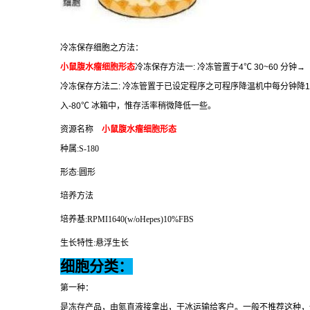
冷冻保存细胞之方法：
小鼠腹水瘤细胞形态
冷冻保存方法一
:
冷冻管置于
4
℃
30~60
分钟
→
冷冻保存方法二
:
冷冻管置于已设定程序之可程序降温机中每分钟降
1
入
-80
℃
冰箱中，惟存活率稍微降低一些。
资源名称
小鼠腹水瘤细胞形态
种属
:S-180
形态
:
圆形
培养方法
培养基
:RPMI1640(w/oHepes)10%FBS
生长特性
:
悬浮生长
细胞分类：
第一种：
是冻存产品，由氮直液接拿出，干冰运输给客户。一般不推荐这种，