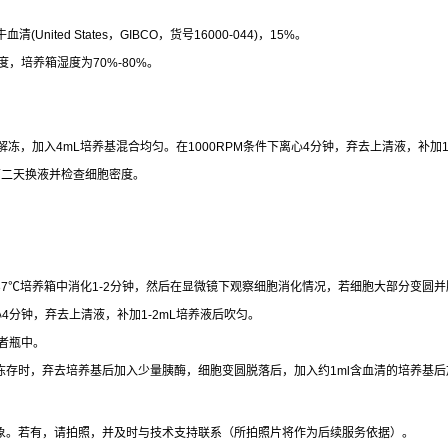
牛血清
(United States
，
GIBCO
，货号
16000-044)
，
15%
。
度，培养箱湿度为
70%-80%
。
解冻，加入
4mL
培养基混合均匀。在
1000RPM
条件下离心
4
分钟，弃去上清液，补加
第二天换液并检查细胞密度。
37
℃
培养箱中消化
1-2
分钟，然后在显微镜下观察细胞消化情况，若细胞大部分变圆并
心
4
分钟，弃去上清液，补加
1-2mL
培养液后吹匀。
者瓶中。
冻存时，弃去培养基后加入少量胰酶，细胞变圆脱落后，加入约
1ml
含血清的培养基后
象。若有，请拍照，并及时与技术支持联系（所拍照片将作为后续服务依据）。