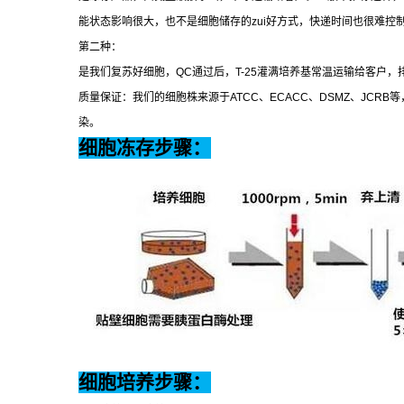
能状态影响很大，也不是细胞储存的
zui
好方式，快递时间也很难控
第二种：
是我们复苏好细胞，
QC
通过后，
T-25
灌满培养基常温运输给客户，
质量保证：我们的细胞株来源于
ATCC
、
ECACC
、
DSMZ
、
JCRB
等
染。
细胞冻存步骤：
细胞培养步骤：