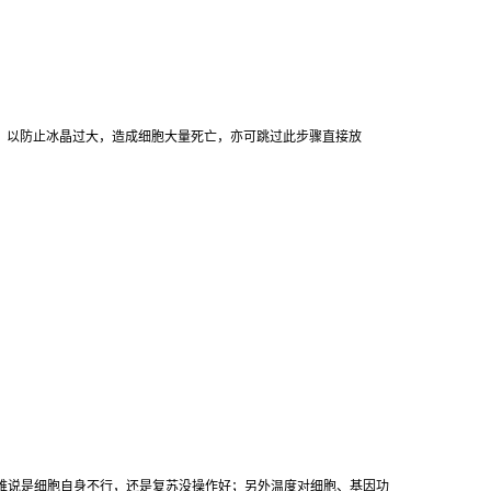
。
，
以防止冰晶过大，造成细胞大量死亡，亦可跳过此步骤直接放
难说是细胞自身不行，还是复苏没操作好；另外温度对细胞、基因功