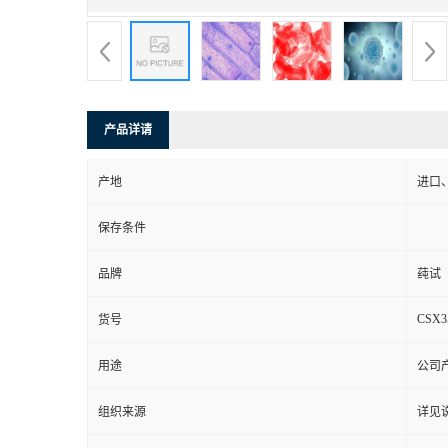
产品详请
产地
进口
保存条件
品牌
莼试
CSX3
货号
用途
公司
组织来源
详见