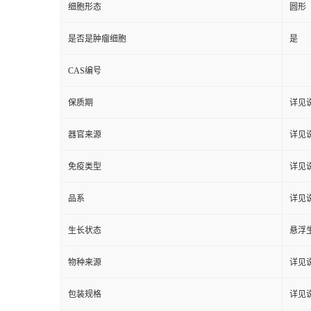
细胞形态
圆形
是否是肿瘤细胞
是
CAS编号
保质期
详见
器官来源
详见
免疫类型
详见
品系
详见
生长状态
悬浮
物种来源
详见
包装规格
详见