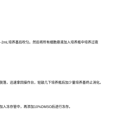
1-2mL
培养基后吹匀。然后将所有细胞悬液加入培养瓶中培养过夜
脱落，迅速拿回操作台，轻敲几下培养瓶后加少量培养基终止消化。
加入冻存管中，再添加
10%DMSO
后进行冻存。