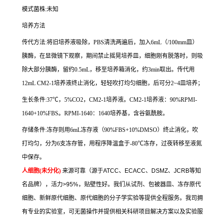
模式菌株
:
未知
培养方法
传代方法
:
将旧培养液吸除，
PBS
清洗两遍后，加入
6mL
（
/100mm
皿）
胰酶，在显微镜下观察，期间禁止摇晃培养皿，细胞刚有脱落时，则吸
除大部分胰酶，留约
0.5mL
，移至培养箱消化，约
3min
取出。传代用
12mL CM2-1
培养液终止消化，轻轻吹打均匀细胞，后可分
2~4
皿培养；
生长条件
:37
℃，
5%CO2
，
CM2-1
培养液。
CM2-1
培养液：
90%RPMI-
1640+10%FBS
。
RPMI-1640
：
1640
培养基，含谷氨酰胺。
存储条件
:
冻存则用
6mL
冻存液（
90%FBS+10%DMSO
）终止消化，吹
打均匀，分为
6
支冻存管，用程序降温盒于
-80
℃冻存，过夜转移至液氮
中保存。
人细胞
(
未分化
)
来源可靠（源于
ATCC
、
ECACC
、
DSMZ
、
JCRB
等知
名品牌），活力
>95%
，贴壁性好。我们从试剂、包被器皿、冻存原代
细胞、新鲜原代细胞、原代细胞的分子学实验等提供全程服务。我司拥
有专业的实验室，可无菌操作并提供相关科研项目解决方案以及实验服