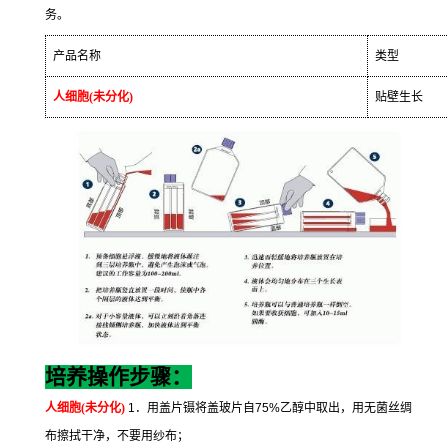
务。
产品名称
类型
人细胞
(
未分化
)
贴壁生长
培养操作步骤：
人细胞
(
未分化
)
1
．用盖片镊将盖玻片自
75%
乙醇中取出，用无菌丝绸
布擦拭干净，不要用纱布；