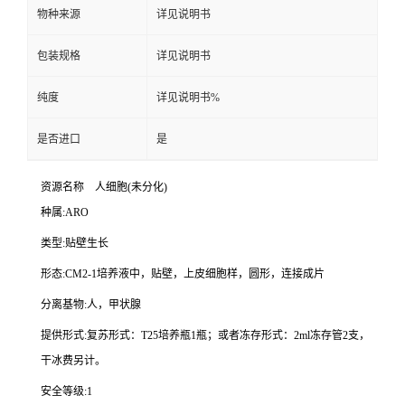
物种来源
详见说明书
包装规格
详见说明书
纯度
详见说明书%
是否进口
是
资源名称
人细胞
(
未分化
)
种属
:ARO
类型
:
贴壁生长
形态
:CM2-1
培养液中，贴壁，上皮细胞样，圆形，连接成片
分离基物
:
人，甲状腺
提供形式
:
复苏形式：
T25
培养瓶
1
瓶；或者冻存形式：
2ml
冻存管
2
支，
干冰费另计。
安全等级
:1