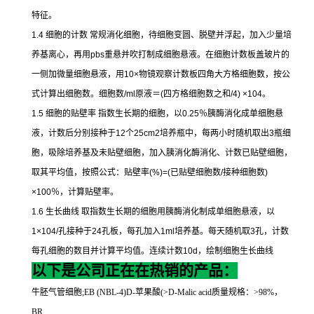
特征。
1.4
细胞的计数
常规消化细胞，待细胞变圆、脱壁并浮起，加入少量培
养基离心，再用
pbs
重悬并吹打制成细胞悬液。在细胞计数板盖玻片的
一侧加微量细胞悬液，用
10×
物镜观察计数板四角大方格细胞数，按公
式计算出细胞数。细胞数
/ml
原液＝
(
四方格细胞数之和
/4) ×104
。
1.5
细胞的贴壁率
指数生长期的细胞，以
0.25
％胰酶消化成单细胞悬
液，计数后分别接种于
12
个
25cm2
培养瓶中，每两小时随机取出
3
瓶细
胞，吸除培养基及未贴壁细胞，加入胰消化酶消化、计数已贴壁细胞，
取其平均值，按照公式：贴壁率
(%)=(
已贴壁细胞数
/
接种细胞数
)
×100
％，计算贴壁率。
1.6
生长曲线
取指数生长期的细胞用胰酶消化制成单细胞悬液，以
1×104/
孔接种于
24
孔板，每孔加入
1ml
培养基。每天随机取
3
孔，计数
每孔细胞的数目并计算平均值。连续计数
10d
，绘制细胞生长曲线
以下是公司正在在热销的产品：
牛胚气管细胞
;EB (NBL-4)D-
苹果酸
(>D-Malic acid
质量规格：
>98%
，
BR