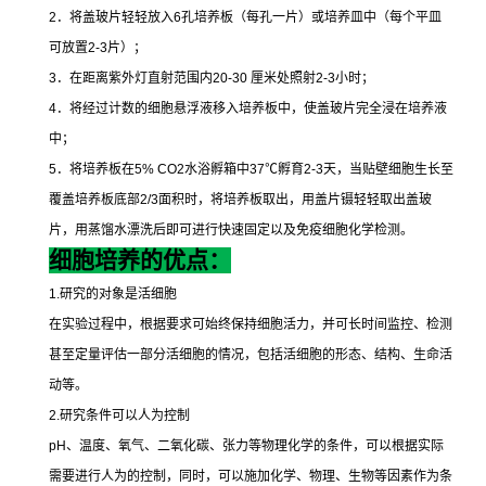
2
．将盖玻片轻轻放入
6
孔培养板（每孔一片）或培养皿中（每个平皿
可放置
2-3
片）；
3
．在距离紫外灯直射范围内
20-30
厘米处照射
2-3
小时；
4
．将经过计数的细胞悬浮液移入培养板中，使盖玻片完全浸在培养液
中；
5
．将培养板在
5% CO2
水浴孵箱中
37
℃
孵育
2-3
天，当贴壁细胞生长至
覆盖培养板底部
2/3
面积时，将培养板取出，用盖片镊轻轻取出盖玻
片，用蒸馏水漂洗后即可进行快速固定以及免疫细胞化学检测。
细胞培养的优点：
1.
研究的对象是活细胞
在实验过程中，根据要求可始终保持细胞活力，并可长时间监控、检测
甚至定量评估一部分活细胞的情况，包括活细胞的形态、结构、生命活
动等。
2.
研究条件可以人为控制
pH
、温度、氧气、二氧化碳、张力等物理化学的条件，可以根据实际
需要进行人为的控制，同时，可以施加化学、物理、生物等因素作为条