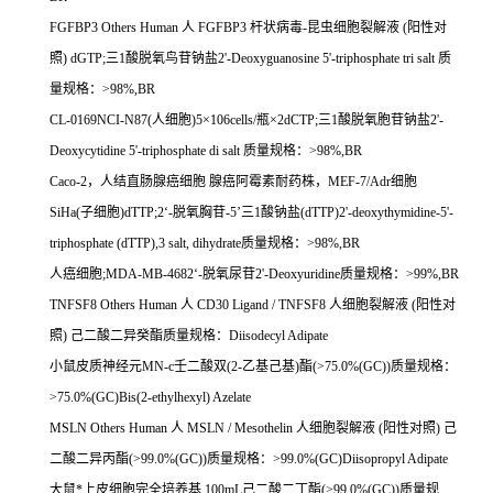
FGFBP3 Others Human
人
FGFBP3
杆状病毒
-
昆虫细胞裂解液
(
阳性对
照
) dGTP;
三
1
酸脱氧鸟苷钠盐
2'-Deoxyguanosine 5'-triphosphate tri salt
质
量规格：
>98%,BR
CL-0169NCI-N87(
人细胞
)5
×
106cells/
瓶×
2dCTP;
三
1
酸脱氧胞苷钠盐
2'-
Deoxycytidine 5'-triphosphate di salt
质量规格：
>98%,BR
Caco-2
，人结直肠腺癌细胞
腺癌阿霉素耐药株，
MEF-7/Adr
细胞
SiHa(
子细胞
)dTTP;2
‘
-
脱氧胸苷
-5
’三
1
酸钠盐
(dTTP)2'-deoxythymidine-5'-
triphosphate (dTTP),3 salt, dihydrate
质量规格：
>98%,BR
人癌细胞
;MDA-MB-4682
‘
-
脱氧尿苷
2'-Deoxyuridine
质量规格：
>99%,BR
TNFSF8 Others Human
人
CD30 Ligand / TNFSF8
人细胞裂解液
(
阳性对
照
)
己二酸二异癸酯质量规格：
Diisodecyl Adipate
小鼠皮质神经元
MN-c
壬二酸双
(2-
乙基己基
)
酯
(>75.0%(GC))
质量规格：
>75.0%(GC)Bis(2-ethylhexyl) Azelate
MSLN Others Human
人
MSLN / Mesothelin
人细胞裂解液
(
阳性对照
)
己
二酸二异丙酯
(>99.0%(GC))
质量规格：
>99.0%(GC)Diisopropyl Adipate
大鼠*上皮细胞完全培养基
100mL
己二酸二丁酯
(>99.0%(GC))
质量规