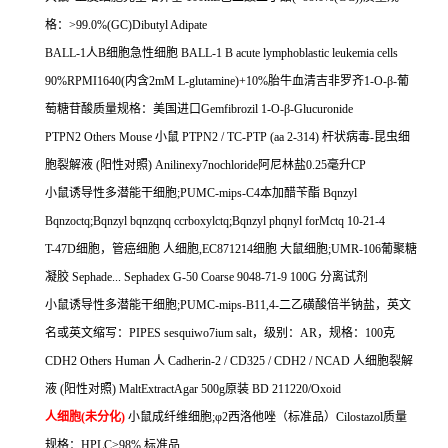
格：
>99.0%(GC)Dibutyl Adipate
BALL-1
人
B
细胞急性细胞
BALL-1 B acute lymphoblastic leukemia cells
90%RPMI1640(
内含
2mM L-glutamine)+10%
胎牛血清吉非罗齐
1-O-
β
-
葡
萄糖苷酸质量规格：美国进口
Gemfibrozil 1-O-
β
-Glucuronide
PTPN2 Others Mouse
小鼠
PTPN2 / TC-PTP (aa 2-314)
杆状病毒
-
昆虫细
胞裂解液
(
阳性对照
) Anilinexy7nochloride
阿尼林盐
0.25
毫升
CP
小鼠诱导性多潜能干细胞
;PUMC-mips-C4
本加醋苄酯
Bqnzyl
Bqnzoctq;Bqnzyl bqnzqnq ccrboxylctq;Bqnzyl phqnyl forMctq 10-21-4
T-47D
细胞，管癌细胞
人细胞
,EC871214
细胞
大鼠细胞
;UMR-106
葡聚糖
凝胶
Sephade... Sephadex G-50 Coarse 9048-71-9 100G
分离试剂
小鼠诱导性多潜能干细胞
;PUMC-mips-B11,4-
二乙磺酸倍半钠盐，英文
名或英文缩写：
PIPES sesquiwo7ium salt
，级别：
AR
，规格：
100
克
CDH2 Others Human
人
Cadherin-2 / CD325 / CDH2 / NCAD
人细胞裂解
液
(
阳性对照
) MaltExtractAgar 500g
原装
BD 211220/Oxoid
人细胞
(
未分化
)
小鼠成纤维细胞
;
φ
2
西洛他唑（标准品）
Cilostazol
质量
规格：
HPLC>98%,
标准品