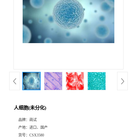
人细胞(未分化)
品牌：
莼试
产地：
进口、国产
货号：
CSX3580