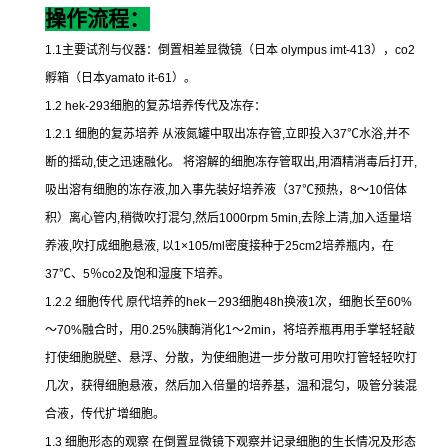
操作流程：
1.1
主要试剂与仪器：倒置相差显微镜（日本
olympus imt-413
），
co2
孵箱（日本
yamato it-61
）。
1.2 hek-293
细胞的复苏培养传代及冻存：
1.2.1
细胞的复苏培养
从液氮罐中取出冻存管
,
立即投入
37
℃
水浴
,
并不
断的摇动
,
使之迅速融化。
将溶解的细胞冻存管取出
,
用酒精消毒后打开
,
吸出溶有细胞的冻存液
,
加入事先装好培养液（
37
℃
预热，
8
～
10
倍体
积）离心管内
,
稍微吹打混匀
,
然后
1000rpm 5min,
去除上清
,
加入适量培
养液
,
吹打成细胞悬液
,
以
1×105/ml
密度接种于
25cm2
培养瓶内，在
37
℃
、
5
％
co2
及饱和湿度下培养。
1.2.2
细胞传代
原代培养的
hek
－
293
细胞
48h
换液
1
次，细胞长至
60%
～
70%
融合时，用
0.25%
胰酶消化
1
～
2min
，将培养瓶再用手掌轻轻敲
打使细胞脱壁、悬浮、分散，为使细胞进一步分散可用吹打管轻轻吹打
几次，获得细胞悬液，然后加入倍量的培养基，温和混匀，吸管分装混
合液，传代扩增细胞。
1.3
细胞形态的观察
在倒置显微镜下观察并记录细胞的生长情况及形态