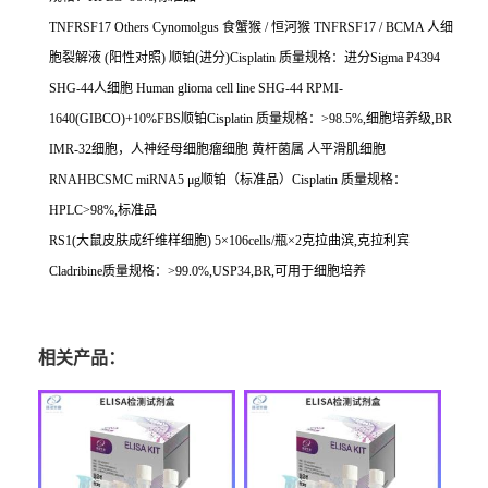
TNFRSF17 Others Cynomolgus
食蟹猴
/
恒河猴
TNFRSF17 / BCMA
人细
胞裂解液
(
阳性对照
)
顺铂
(
进分
)Cisplatin
质量规格：进分
Sigma P4394
SHG-44
人细胞
Human glioma cell line SHG-44 RPMI-
1640(GIBCO)+10%FBS
顺铂
Cisplatin
质量规格：
>98.5%,
细胞培养级
,BR
IMR-32
细胞，人神经母细胞瘤细胞
黄杆菌属
人平滑肌细胞
RNAHBCSMC miRNA5
μ
g
顺铂（标准品）
Cisplatin
质量规格：
HPLC>98%,
标准品
RS1(
大鼠皮肤成纤维样细胞
) 5
×
106cells/
瓶×
2
克拉曲滨
,
克拉利宾
Cladribine
质量规格：
>99.0%,USP34,BR,
可用于细胞培养
相关产品：