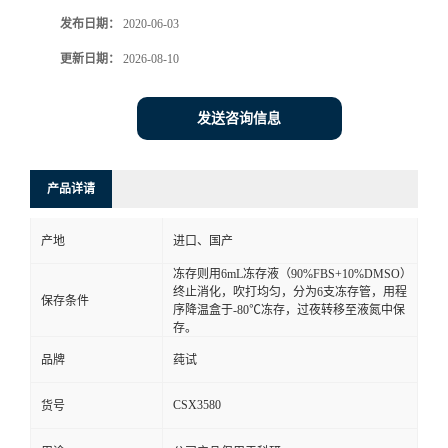
发布日期：
2020-06-03
更新日期：
2026-08-10
发送咨询信息
产品详请
产地
进口、国产
冻存则用6mL冻存液（90%FBS+10%DMSO）
终止消化，吹打均匀，分为6支冻存管，用程
保存条件
序降温盒于-80℃冻存，过夜转移至液氮中保
存。
品牌
莼试
CSX3580
货号