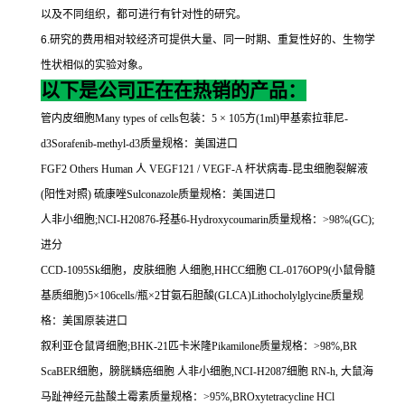
以及不同组织，都可进行有针对性的研究。
6.
研究的费用相对较经济可提供大量、同一时期、重复性好的、生物学
性状相似的实验对象。
以下是公司正在在热销的产品：
管内皮细胞
Many types of cells
包装：
5
×
105
方
(1ml)
甲基索拉菲尼
-
d3Sorafenib-methyl-d3
质量规格：美国进口
FGF2 Others Human
人
VEGF121 / VEGF-A
杆状病毒
-
昆虫细胞裂解液
(
阳性对照
)
硫康唑
Sulconazole
质量规格：美国进口
人非小细胞
;NCI-H20876-
羟基
6-Hydroxycoumarin
质量规格：
>98%(GC);
进分
CCD-1095Sk
细胞，皮肤细胞
人细胞
,HHCC
细胞
CL-0176OP9(
小鼠骨髓
基质细胞
)5
×
106cells/
瓶×
2
甘氨石胆酸
(GLCA)Lithocholylglycine
质量规
格：美国原装进口
叙利亚仓鼠肾细胞
;BHK-21
匹卡米隆
Pikamilone
质量规格：
>98%,BR
ScaBER
细胞，膀胱鳞癌细胞
人非小细胞
,NCI-H2087
细胞
RN-h,
大鼠海
马趾神经元盐酸土霉素质量规格：
>95%,BROxytetracycline HCl