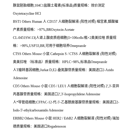
豚鼠胚胎细胞
;104C1
盐酸土霉素
(
标准品
)
质量规格：效价测定
Oxytetracycline HCl
BST1 Others Human
人
CD157
人细胞裂解液
(
阳性对照
)
缩宫素
,
醋酸催
产素质量规格：
>97%,BROxytocin Acetate
CL-0451SW-13(
人肾上腺皮质癌细胞
)5
×
106cells/
瓶×
2
奥美拉唑
质量规
格：
>99%,USP33,BR,
可用于细胞培养
Omeprazole
CTSS Others Mouse
小鼠
Cathepsin S / CTSS
人细胞裂解液
(
阳性对照
)
奥美拉唑
（标准品）质量规格：
HPLC>98%,
标准品
Omeprazole
人
T
瘤转基因细胞
;Jurkat D,E2-
叠氮腺苷质量规格：美国进口
2-Azido
Adenosine
CD5 Others Mouse
小鼠
CD5 / LEU1
人细胞裂解液
(
阳性对照
) 2',3'-
亚异
丙基腺苷质量规格：美国进口
2',3'-Isopropylidene Adenosine
人*导管癌细胞
;CFPAC-12-
代
-5'-
乙基酰胺基腺苷质量规格：美国进口
2-
Iodo-5'-ethylcarboxamido Adenosine
ERBB2 Others Mouse
小鼠
HER2 / ErbB2
人细胞裂解液
(
阳性对照
)
瑞加
德质量规格：美国进口
Regadenoson