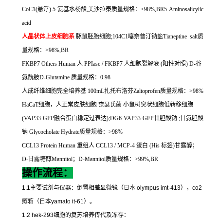
CoC1(
悬浮
)
5-
氨基水杨酸
,
美沙拉秦质量规格：
>98%,BR5-Aminosalicylic
acid
人晶状体上皮细胞系
豚鼠胚胎细胞
;104C1
噻奈普汀钠盐
Tianeptine salt
质
量规格：
>98%,BR
FKBP7 Others Human
人
PPIase / FKBP7
人细胞裂解液
(
阳性对照
) D-
谷
氨酰胺
D-Glutamine
质量规格：
0.98
人成纤维细胞完全培养基
100mL
扎托布洛芬
Zaltoprofen
质量规格：
>98%
HaCaT
细胞，人正常皮肤细胞
柰瑟氏菌
小鼠树突状细胞低转移细胞
(VAP33-GFP
融合蛋白稳定过表达
);DG6-VAP33-GFP
甘胆酸钠
;
甘氨胆酸
钠
Glycocholate Hydrate
质量规格：
>98%
CCL13 Protein Human
重组人
CCL13 / MCP-4
蛋白
(His
标签
)
甘露醇；
D-
甘露糖醇
Mannitol
；
D-Mannitol
质量规格：
>99%,BR
操作流程：
1.1
主要试剂与仪器：倒置相差显微镜（日本
olympus imt-413
），
co2
孵箱（日本
yamato it-61
）。
1.2 hek-293
细胞的复苏培养传代及冻存：