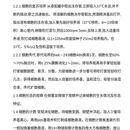
1.2.1
细胞的复苏培养
从液氮罐中取出冻存管
,
立即投入
37
℃
水浴
,
并不
断的摇动
,
使之迅速融化。
将溶解的细胞冻存管取出
,
用酒精消毒后打开
,
吸出溶有细胞的冻存液
,
加入事先装好培养液（
37
℃
预热，
8
～
10
倍体
积）离心管内
,
稍微吹打混匀
,
然后
1000rpm 5min,
去除上清
,
加入适量培
养液
,
吹打成细胞悬液
,
以
1×105/ml
密度接种于
25cm2
培养瓶内，在
37
℃
、
5
％
co2
及饱和湿度下培养。
1.2.2
细胞传代
原代培养的
hek
－
293
细胞
48h
换液
1
次，细胞长至
60%
～
70%
融合时，用
0.25%
胰酶消化
1
～
2min
，将培养瓶再用手掌轻轻敲
打使细胞脱壁、悬浮、分散，为使细胞进一步分散可用吹打管轻轻吹打
几次，获得细胞悬液，然后加入倍量的培养基，温和混匀，吸管分装混
合液，传代扩增细胞。
1.3
细胞形态的观察
在倒置显微镜下观察并记录细胞的生长情况及形态
特征。
1.4
细胞的计数
常规消化细胞，待细胞变圆、脱壁并浮起，加入少量培
养基离心，再用
pbs
重悬并吹打制成细胞悬液。在细胞计数板盖玻片的
一侧加微量细胞悬液，用
10×
物镜观察计数板四角大方格细胞数，按公