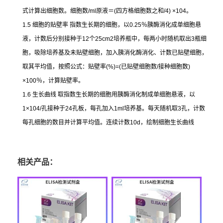
式计算出细胞数。细胞数
/ml
原液＝
(
四方格细胞数之和
/4) ×104
。
1.5
细胞的贴壁率
指数生长期的细胞，以
0.25
％胰酶消化成单细胞悬
液，计数后分别接种于
12
个
25cm2
培养瓶中，每两小时随机取出
3
瓶细
胞，吸除培养基及未贴壁细胞，加入胰消化酶消化、计数已贴壁细胞，
取其平均值，按照公式：贴壁率
(%)=(
已贴壁细胞数
/
接种细胞数
)
×100
％，计算贴壁率。
1.6
生长曲线
取指数生长期的细胞用胰酶消化制成单细胞悬液，以
1×104/
孔接种于
24
孔板，每孔加入
1ml
培养基。每天随机取
3
孔，计数
每孔细胞的数目并计算平均值。连续计数
10d
，绘制细胞生长曲线
相关产品：