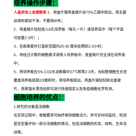
培养操作步骤：
人晶状体上皮细胞系
1
．用盖片镊将盖玻片自
75%
乙醇中取出，用无菌
丝绸布擦拭干净，不要用纱布；
2
．将盖玻片轻轻放入
6
孔培养板（每孔一片）或培养皿中（每个平皿
可放置
2-3
片）；
3
．在距离紫外灯直射范围内
20-30
厘米处照射
2-3
小时；
4
．将经过计数的细胞悬浮液移入培养板中，使盖玻片完全浸在培养液
中；
5
．将培养板在
5% CO2
水浴孵箱中
37
℃
孵育
2-3
天，当贴壁细胞生长至
覆盖培养板底部
2/3
面积时，将培养板取出，用盖片镊轻轻取出盖玻
片，用蒸馏水漂洗后即可进行快速固定以及免疫细胞化学检测。
细胞培养的优点：
1.
研究的对象是活细胞
在实验过程中，根据要求可始终保持细胞活力，并可长时间监控、检测
甚至定量评估一部分活细胞的情况，包括活细胞的形态、结构、生命活
动等。