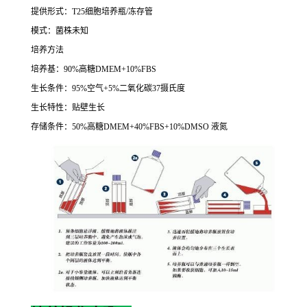
提供形式：
T25
细胞培养瓶
/
冻存管
模式：菌株未知
培养方法
培养基：
90%
高糖
DMEM+10%FBS
生长条件：
95%
空气
+5%
二氧化碳
37
摄氏度
生长特性：贴壁生长
存储条件：
50%
高糖
DMEM+40%FBS+10%DMSO
液氮