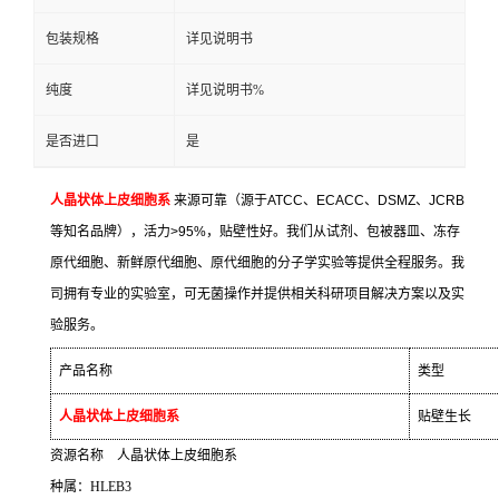
包装规格
详见说明书
纯度
详见说明书%
是否进口
是
人晶状体上皮细胞系
来源可靠（源于
ATCC
、
ECACC
、
DSMZ
、
JCRB
等知名品牌），活力
>95%
，贴壁性好。我们从试剂、包被器皿、冻存
原代细胞、新鲜原代细胞、原代细胞的分子学实验等提供全程服务。我
司拥有专业的实验室，可无菌操作并提供相关科研项目解决方案以及实
验服务。
产品名称
类型
人晶状体上皮细胞系
贴壁生长
资源名称
人晶状体上皮细胞系
种属：
HLEB3