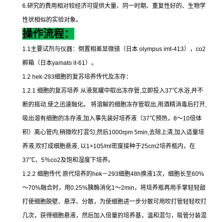
6.
研究的费用相对较经济可提供大量、同一时期、重复性好的、生物学
性状相似的实验对象。
操作流程：
1.1
主要试剂与仪器：倒置相差显微镜（日本
olympus imt-413
），
co2
孵箱（日本
yamato it-61
）。
1.2 hek-293
细胞的复苏培养传代及冻存：
1.2.1
细胞的复苏培养
从液氮罐中取出冻存管
,
立即投入
37
℃
水浴
,
并不
断的摇动
,
使之迅速融化。
将溶解的细胞冻存管取出
,
用酒精消毒后打开
,
吸出溶有细胞的冻存液
,
加入事先装好培养液（
37
℃
预热，
8
～
10
倍体
积）离心管内
,
稍微吹打混匀
,
然后
1000rpm 5min,
去除上清
,
加入适量培
养液
,
吹打成细胞悬液
,
以
1×105/ml
密度接种于
25cm2
培养瓶内，在
37
℃
、
5
％
co2
及饱和湿度下培养。
1.2.2
细胞传代
原代培养的
hek
－
293
细胞
48h
换液
1
次，细胞长至
60%
～
70%
融合时，用
0.25%
胰酶消化
1
～
2min
，将培养瓶再用手掌轻轻敲
打使细胞脱壁、悬浮、分散，为使细胞进一步分散可用吹打管轻轻吹打
几次，获得细胞悬液，然后加入倍量的培养基，温和混匀，吸管分装混