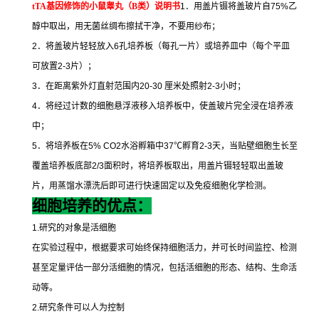
tTA
基因修饰的小鼠睾丸（
B
类）说明书
1
．用盖片镊将盖玻片自
75%
乙
醇中取出，用无菌丝绸布擦拭干净，不要用纱布；
2
．将盖玻片轻轻放入
6
孔培养板（每孔一片）或培养皿中（每个平皿
可放置
2-3
片）；
3
．在距离紫外灯直射范围内
20-30
厘米处照射
2-3
小时；
4
．将经过计数的细胞悬浮液移入培养板中，使盖玻片完全浸在培养液
中；
5
．将培养板在
5% CO2
水浴孵箱中
37
℃
孵育
2-3
天，当贴壁细胞生长至
覆盖培养板底部
2/3
面积时，将培养板取出，用盖片镊轻轻取出盖玻
片，用蒸馏水漂洗后即可进行快速固定以及免疫细胞化学检测。
细胞培养的优点：
1.
研究的对象是活细胞
在实验过程中，根据要求可始终保持细胞活力，并可长时间监控、检测
甚至定量评估一部分活细胞的情况，包括活细胞的形态、结构、生命活
动等。
2.
研究条件可以人为控制