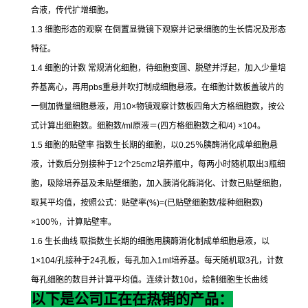
合液，传代扩增细胞。
1.3
细胞形态的观察
在倒置显微镜下观察并记录细胞的生长情况及形态
特征。
1.4
细胞的计数
常规消化细胞，待细胞变圆、脱壁并浮起，加入少量培
养基离心，再用
pbs
重悬并吹打制成细胞悬液。在细胞计数板盖玻片的
一侧加微量细胞悬液，用
10×
物镜观察计数板四角大方格细胞数，按公
式计算出细胞数。细胞数
/ml
原液＝
(
四方格细胞数之和
/4) ×104
。
1.5
细胞的贴壁率
指数生长期的细胞，以
0.25
％胰酶消化成单细胞悬
液，计数后分别接种于
12
个
25cm2
培养瓶中，每两小时随机取出
3
瓶细
胞，吸除培养基及未贴壁细胞，加入胰消化酶消化、计数已贴壁细胞，
取其平均值，按照公式：贴壁率
(%)=(
已贴壁细胞数
/
接种细胞数
)
×100
％，计算贴壁率。
1.6
生长曲线
取指数生长期的细胞用胰酶消化制成单细胞悬液，以
1×104/
孔接种于
24
孔板，每孔加入
1ml
培养基。每天随机取
3
孔，计数
每孔细胞的数目并计算平均值。连续计数
10d
，绘制细胞生长曲线
以下是公司正在在热销的产品：