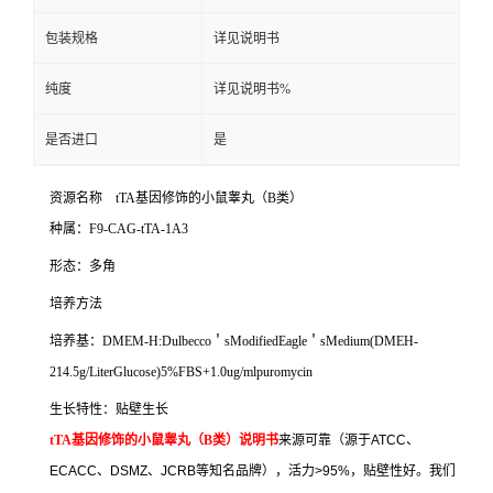
包装规格
详见说明书
纯度
详见说明书%
是否进口
是
资源名称
tTA
基因修饰的小鼠睾丸（
B
类）
种属：
F9-CAG-tTA-1A3
形态：多角
培养方法
培养基：
DMEM-H:Dulbecco
＇
sModifiedEagle
＇
sMedium(DMEH-
214.5g/LiterGlucose)5%FBS+1.0ug/mlpuromycin
生长特性：贴壁生长
tTA
基因修饰的小鼠睾丸（
B
类）说明书
来源可靠（源于
ATCC
、
ECACC
、
DSMZ
、
JCRB
等知名品牌），活力
>95%
，贴壁性好。我们