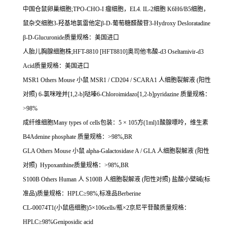
中国仓鼠卵巢细胞
;TPO-CHO-I
瘤细胞，
EL4. IL-2
细胞
K6H6/B5
细胞，
鼠杂交细胞
3-
羟基地氯雷他定β
-D-
葡萄糖醛酸苷
3-Hydroxy Desloratadine
β
-D-Glucuronide
质量规格：美国进口
人胎儿胸腺细胞株
;HFT-8810 [HFT8810]
奥司他韦酸
-d3 Oseltamivir-d3
Acid
质量规格：美国进口
MSR1 Others Mouse
小鼠
MSR1 / CD204 / SCARA1
人细胞裂解液
(
阳性
对照
) 6-
氯咪唑并
[1,2-b]
哒嗪
6-Chloroimidazo[1,2-b]pyridazine
质量规格：
>98%
成纤维细胞
Many types of cells
包装：
5
×
105
方
(1ml)1
酸腺嘌呤，维生素
B4Adenine phosphate
质量规格：
>98%,BR
GLA Others Mouse
小鼠
alpha-Galactosidase A / GLA
人细胞裂解液
(
阳性
对照
) Hypoxanthine
质量规格：
>98%,BR
S100B Others Human
人
S100B
人细胞裂解液
(
阳性对照
)
盐酸小檗碱
(
标
准品
)
质量规格：
HPLC
≥
98%,
标准品
Berberine
CL-00074T1(
小鼠癌细胞
)5
×
106cells/
瓶×
2
京尼平苷酸质量规格：
HPLC
≥
98%Geniposidic acid