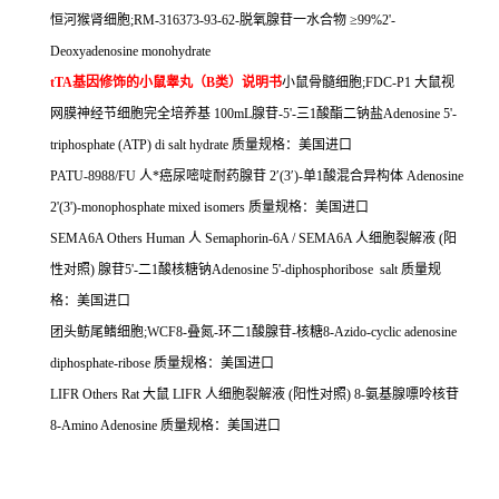
恒河猴肾细胞
;RM-316373-93-62-
脱氧腺苷一水合物
≥
99%2'-
Deoxyadenosine monohydrate
tTA
基因修饰的小鼠睾丸（
B
类）说明书
小鼠骨髓细胞
;FDC-P1
大鼠视
网膜神经节细胞完全培养基
100mL
腺苷
-5'-
三
1
酸酯二钠盐
Adenosine 5'-
triphosphate (ATP) di salt hydrate
质量规格：美国进口
PATU-8988/FU
人*癌尿嘧啶耐药腺苷
2
′
(3
′
)-
单
1
酸混合异构体
Adenosine
2'(3')-monophosphate mixed isomers
质量规格：美国进口
SEMA6A Others Human
人
Semaphorin-6A / SEMA6A
人细胞裂解液
(
阳
性对照
)
腺苷
5'-
二
1
酸核糖钠
Adenosine 5'-diphosphoribose salt
质量规
格：美国进口
团头鲂尾鳍细胞
;WCF8-
叠氮
-
环二
1
酸腺苷
-
核糖
8-Azido-cyclic adenosine
diphosphate-ribose
质量规格：美国进口
LIFR Others Rat
大鼠
LIFR
人细胞裂解液
(
阳性对照
) 8-
氨基腺嘌呤核苷
8-Amino Adenosine
质量规格：美国进口