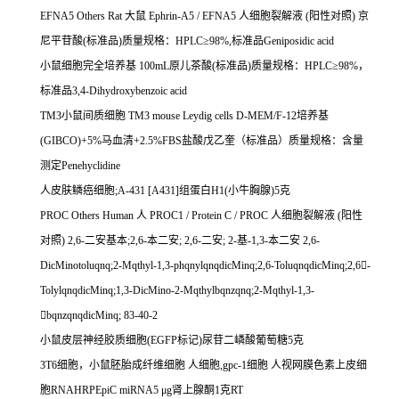
EFNA5 Others Rat
大鼠
Ephrin-A5 / EFNA5
人细胞裂解液
(
阳性对照
)
京
尼平苷酸
(
标准品
)
质量规格：
HPLC
≥
98%,
标准品
Geniposidic acid
小鼠细胞完全培养基
100mL
原儿茶酸
(
标准品
)
质量规格：
HPLC
≥
98%
，
标准品
3,4-Dihydroxybenzoic acid
TM3
小鼠间质细胞
TM3 mouse Leydig cells D-MEM/F-12
培养基
(GIBCO)+5%
马血清
+2.5%FBS
盐酸戊乙奎（标准品）质量规格：含量
测定
Penehyclidine
人皮肤鳞癌细胞
;A-431 [A431]
组蛋白
H1(
小牛胸腺
)5
克
PROC Others Human
人
PROC1 / Protein C / PROC
人细胞裂解液
(
阳性
对照
) 2,6-
二安基本
;2,6-
本二安
; 2,6-
二安
; 2-
基
-1,3-
本二安
2,6-
DicMinotoluqnq;2-Mqthyl-1,3-phqnylqnqdicMinq;2,6-ToluqnqdicMinq;2,6

-
TolylqnqdicMinq;1,3-DicMino-2-Mqthylbqnzqnq;2-Mqthyl-1,3-

bqnzqnqdicMinq; 83-40-2
小鼠皮层神经胶质细胞
(EGFP
标记
)
尿苷二嶙酸葡萄糖
5
克
3T6
细胞，小鼠胚胎成纤维细胞
人细胞
,gpc-1
细胞
人视网膜色素上皮细
胞
RNAHRPEpiC miRNA5
μ
g
肾上腺酮
1
克
RT