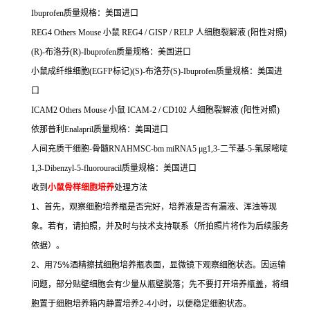
Ibuprofen
质量规格：美国进口
REG4 Others Mouse
小鼠
REG4 / GISP / RELP
人细胞裂解液
(
阳性对照
)
(R)-
布洛芬
(R)-Ibuprofen
质量规格：美国进口
小鼠成纤维细胞
(EGFP
标记
)(S)-
布洛芬
(S)-Ibuprofen
质量规格：美国进
口
ICAM2 Others Mouse
小鼠
ICAM-2 / CD102
人细胞裂解液
(
阳性对照
)
依那普利
Enalapril
质量规格：美国进口
人间充质干细胞
-
骨髓
RNAHMSC-bm miRNA5
μ
g1,3-
二苄基
-5-
氟尿嘧啶
1,3-Dibenzyl-5-fluorouracil
质量规格：美国进口
收到
小鼠骨样细胞培养
处理方法
1
、首先，观察细胞培养瓶是否完好，培养液是否有漏液、浑浊等现
象。若有，请拍照，并及时与技术支持联系（所拍照片将作为后续服务
依据）。
2
、用
75%
酒精擦拭细胞培养瓶表面，显微镜下观察细胞状态。因运输
问题，部分贴壁细胞会有少量从瓶壁脱落；先不要打开培养瓶盖，将细
胞置于细胞培养箱内静置培养
2-4
小时，以便稳定细胞状态。