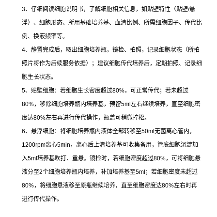
3
、仔细阅读细胞说明书，了解细胞相关信息，如贴壁特性（贴壁
/
悬
浮）、细胞形态、所用基础培养基、血清比例、所需细胞因子、传代比
例、换液频率等。
4
、静置完成后，取出细胞培养瓶，镜检、拍照，记录细胞状态（所拍
照片将作为后续服务依据）；建议细胞传代培养后，定期拍照、记录细
胞生长状态。
5
、贴壁细胞：若细胞生长密度超过
80%
，可正常传代；若未超过
80%
，移除细胞培养瓶内培养基，预留
5ml
左右继续培养，直至细胞密
度达
80%
左右再进行传代操作，瓶盖可稍微拧松。
6
、悬浮细胞：将细胞培养瓶内液体全部转移至
50ml
无菌离心管内，
1200rpm
离心
5min
，离心后上清培养基可收集备用，管底细胞沉淀加
入
5ml
培养基吹打、重悬。镜检时，若细胞密度超过
80%
，可将细胞悬
液分至
2
个细胞培养瓶内培养，补加培养基至
5ml
；若细胞密度未超过
80%
，将细胞悬液移至原瓶继续培养，直至细胞密度达
80%
左右时再
进行传代操作。