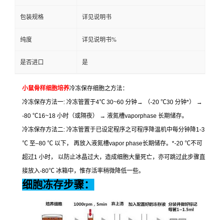
包装规格
详见说明书
纯度
详见说明书%
是否进口
是
小鼠骨样细胞培养
冷冻保存细胞之方法：
冷冻保存方法一
:
冷冻管置于
4
℃
30~60
分钟
→
（
-20
℃
30
分钟
*
）
→
-80
℃
16~18
小时（或隔夜）
→
液氮槽
vaporphase
长期储存。
冷冻保存方法二
:
冷冻管置于已设定程序之可程序降温机中每分钟降
1-3
℃
至
–80
℃
以下，
再放入液氮槽
vapor phase
长期储存。
*-20
℃
不可
超过
1
小时，
以防止冰晶过大，造成细胞大量死亡，亦可跳过此步骤直
接放入
-80
℃
冰箱中，惟存活率稍微降低一些。
细胞冻存步骤：