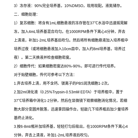
3
）冻存液：
90%
完全培养基，
10%DMSO
，现用现配。液氮储存。
二．细胞处理：
1
）复苏细胞：将含有
1mL
细胞悬液的冻存管在
37
℃
水浴中迅速摇晃解
冻，加入
4mL
培养基混合均匀。在
1000RPM
条件下离心
4
分钟，弃去
上清液，补加
1-2mL
培养基后吹匀。然后将所有细胞悬液加入培养瓶中
培养过夜（或将细胞悬液加入
10cm
皿中，加入约
8ml
培养基，培养过
夜）。第二天换液并检查细胞密度。
2
）细胞传代：如果细胞密度达
80%-90%
，即可进行传代培养。
对于贴壁细胞，传代可参考以下方法：
1.
弃去培养上清，用不含钙、镁离子的
PBS
润洗细胞
1-2
次。
2.
加
2ml
消化液（
0.25%Trypsin-0.53mM EDTA
）于培养瓶中，置于
37
℃
培养箱中消化
1-2
分钟，然后在显微镜下观察细胞消化情况，若细
胞大部分变圆并脱落，迅速拿回操作台，轻敲几下培养瓶后加少量培养
基终止消化。
3.
按
6-8ml/
瓶补加培养基，轻轻打匀后吸出，在
1000RPM
条件下离心
4
分钟，弃去上清液，补加
1-2mL
培养液后吹匀。