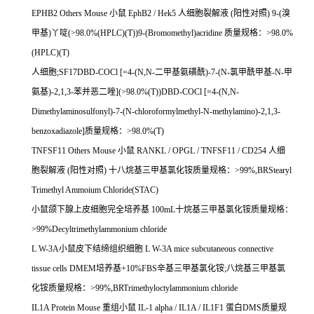
EPHB2 Others Mouse
小鼠
EphB2 / Hek5
人细胞裂解液
(
阳性对照
) 9-(
溴
甲基
)
丫啶
(>98.0%(HPLC)(T))9-(Bromomethyl)acridine
质量规格：
>98.0%
(HPLC)(T)
人细胞
;SF17DBD-COCl [=4-(N,N-
二甲基氨磺酰
)-7-(N-
氯甲酰甲基
-N-
甲
氨基
)-2,1,3-
苯并恶二唑
](>98.0%(T))DBD-COCl [=4-(N,N-
Dimethylaminosulfonyl)-7-(N-chloroformylmethyl-N-methylamino)-2,1,3-
benzoxadiazole]
质量规格：
>98.0%(T)
TNFSF11 Others Mouse
小鼠
RANKL / OPGL / TNFSF11 / CD254
人细
胞裂解液
(
阳性对照
)
十八烷基三甲基氯化铵质量规格：
>99%,BRStearyl
Trimethyl Ammoium Chloride(STAC)
小鼠颌下腺上皮细胞完全培养基
100mL
十烷基三甲基氯化铵质量规格：
>99%Decyltrimethylammonium chloride
L W-3A
小鼠皮下结缔组织细胞
L W-3A mice subcutaneous connective
tissue cells DMEM
培养基
+10%FBS
辛基三甲基氯化铵
;
八烷基三甲基氯
化铵质量规格：
>99%,BRTrimethyloctylammonium chloride
IL1A Protein Mouse
重组小鼠
IL-1 alpha / IL1A / IL1F1
蛋白
DMS
质量规