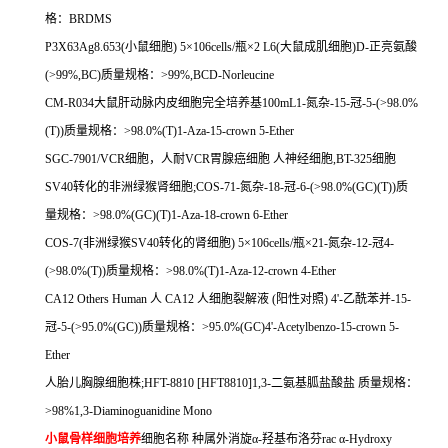
格：
BRDMS
P3X63Ag8.653(
小鼠细胞
) 5
×
106cells/
瓶×
2 L6(
大鼠成肌细胞
)D-
正亮氨酸
(>99%,BC)
质量规格：
>99%,BCD-Norleucine
CM-R034
大鼠肝动脉内皮细胞完全培养基
100mL1-
氮杂
-15-
冠
-5-(>98.0%
(T))
质量规格：
>98.0%(T)1-Aza-15-crown 5-Ether
SGC-7901/VCR
细胞，人耐
VCR
胃腺癌细胞
人神经细胞
,BT-325
细胞
SV40
转化的非洲绿猴肾细胞
;COS-71-
氮杂
-18-
冠
-6-(>98.0%(GC)(T))
质
量规格：
>98.0%(GC)(T)1-Aza-18-crown 6-Ether
COS-7(
非洲绿猴
SV40
转化的肾细胞
) 5
×
106cells/
瓶×
21-
氮杂
-12-
冠
4-
(>98.0%(T))
质量规格：
>98.0%(T)1-Aza-12-crown 4-Ether
CA12 Others Human
人
CA12
人细胞裂解液
(
阳性对照
) 4'-
乙酰苯并
-15-
冠
-5-(>95.0%(GC))
质量规格：
>95.0%(GC)4'-Acetylbenzo-15-crown 5-
Ether
人胎儿胸腺细胞株
;HFT-8810 [HFT8810]1,3-
二氨基胍盐酸盐
质量规格：
>98%1,3-Diaminoguanidine Mono
小鼠骨样细胞培养
细胞名称
种属外消旋α
-
羟基布洛芬
rac
α
-Hydroxy