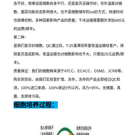
态不好，很难说是细胞自身不行，还是复苏没操作好；另外温度对细
胞、基因功能状态影响很大，也不是细胞储存的
zui
好方式，快递时间
也很难控制，多种因素影响产品的质量；干冰运输需要额外添加
400
元
的运费
(
顺丰
)
。
第二种：
是我们复苏好细胞，
QC
通过后，
T-25
灌满培养基常温运输给客户，排
除复苏造成影响，常温运输也对细胞影响也不大，只需加
25
元运费
(
顺
丰
)
。
质量保证：我们的细胞株来源于
ATCC
、
ECACC
、
DSMZ
、
JCRB
等，
购买到货后，由我们实验室扩增、冻存，冻存的产品全部经过
QC
检
测，
100%
进口来源，
100%
保证
5
代以内，活力
>95%
，无细菌、真
菌、支原体污染。
细胞培养过程：