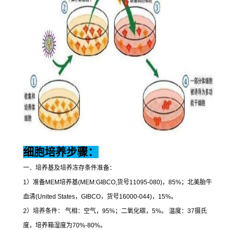
细胞培养步骤：
一．培养基及培养冻存条件准备：
1
）准备
MEM
培养基
(MEM:GIBCO,
货号
11095-080)
，
85%
；北美胎牛
血清
(United States
，
GIBCO
，货号
16000-044)
，
15%
。
2
）培养条件：
气相：空气，
95%
；二氧化碳，
5%
。
温度：
37
摄氏
度，培养箱湿度为
70%-80%
。