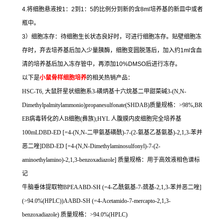
4.
将细胞悬液按
1
：
2
到
1
：
5
的比例分到新的含
8ml
培养基的新皿中或者
瓶中。
3
）细胞冻存：待细胞生长状态良好时，可进行细胞冻存。贴壁细胞冻
存时，弃去培养基后加入少量胰酶，细胞变圆脱落后，加入约
1ml
含血
清的培养基后加入冻存管中，再添加
10%DMSO
后进行冻存。
以下是
小鼠骨样细胞培养
的相关热销产品：
HSC-T6,
大鼠肝星状细胞系
3-
磺炳基十六烷基二甲甜菜碱
3-(N,N-
Dimethylpalmitylammonio)propanesulfonate(SHDAB)
质量规格：
>98%,BR
EB
病毒转化的人
B
细胞
(
彝族
);HYL
人腹膜内皮细胞完全培养基
100mLDBD-ED [=4-(N,N-
二甲氨基磺酰
)-7-(2-
氨基乙基氨基
)-2,1,3-
苯并
恶二唑
]DBD-ED [=4-(N,N-Dimethylaminosulfonyl)-7-(2-
aminoethylamino)-2,1,3-benzoxadiazole]
质量规格：用于高效液相色谱标
记
牛脑垂体提取物
BPEAABD-SH (=4-
乙酰氨基
-7-
巯基
-2,1,3-
苯并恶二唑
]
(>94.0%(HPLC))AABD-SH (=4-Acetamido-7-mercapto-2,1,3-
benzoxadiazole)
质量规格：
>94.0%(HPLC)