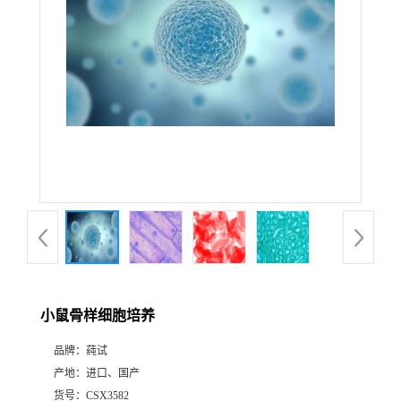
小鼠骨样细胞培养
品牌：
莼试
产地：
进口、国产
货号：
CSX3582