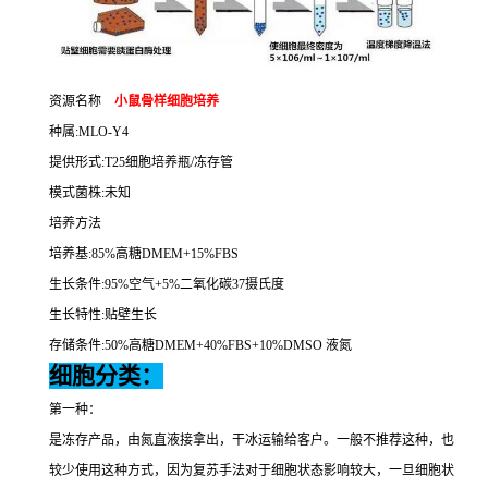
资源名称
小鼠骨样细胞培养
种属
:MLO-Y4
提供形式
:T25
细胞培养瓶
/
冻存管
模式菌株
:
未知
培养方法
培养基
:85%
高糖
DMEM+15%FBS
生长条件
:95%
空气
+5%
二氧化碳
37
摄氏度
生长特性
:
贴壁生长
存储条件
:50%
高糖
DMEM+40%FBS+10%DMSO
液氮
细胞分类：
第一种：
是冻存产品，由氮直液接拿出，干冰运输给客户。一般不推荐这种，也
较少使用这种方式，因为复苏手法对于细胞状态影响较大，一旦细胞状