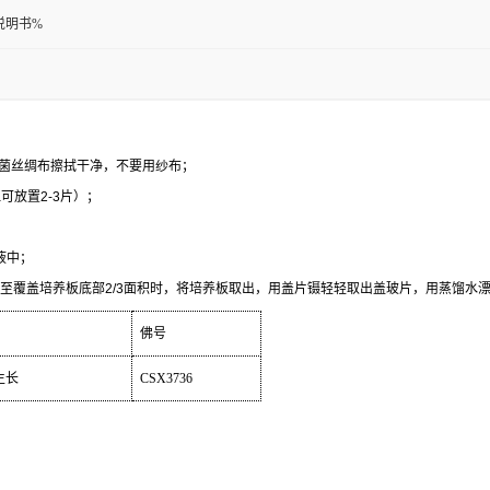
说明书%
菌丝绸布擦拭干净，不要用纱布；
皿可放置
2-3
片）；
液中；
至覆盖培养板底部
2/3
面积时，将培养板取出，用盖片镊轻轻取出盖玻片，用蒸馏水
佛号
生长
CSX3736