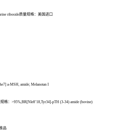
rine riboside
质量规格：美国进口
7] a-MSH, amide; Melanotan I
量规格：
>95%,BR[Nle8
’
18,Tyr34]-pTH (3-34) amide (bovine)
准品