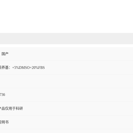
、国产
养基：+5%DMSO+20%FBS
736
产品仅用于科研
说明书