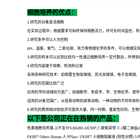
细胞培养的优点：
1.
研究的对象是活细胞
在实验过程中，根据要求可始终保持细胞活力，并可长时间监控、检
2.
研究条件可以人为控制
pH
、温度、氧气、二氧化碳、张力等物理化学的条件，可以根据实
3.
研究的样本可以达到比较均一性通过细胞培养一定代数后，所得到
4.
研究内容便于观察、检测和记录
采用各种研究技术：如倒置生物显微镜、荧光显微镜、电子显微镜、
5.
研究的范围比较广泛
应用的学科领域较为宽广，如细胞学、免疫学、学、生物化学、遗传
适用的对象范围广，从低等动物到高等动物，一种动物的不同年龄阶
6.
研究的费用相对较经济可提供大量、同一时期、重复性好的、生物
以下是公司正在在热销的产品：
色素细胞培养基
-2(
不含
TPA)MelM-2dUMP;2'-
脱氧尿苷
-5'-1
酸二钠盐
d
FKBP7 Others Human
人
PPIase / FKBP7
人细胞裂解液
(
阳性对照
) 3-