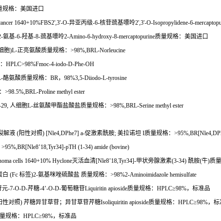
量规格：美国进口
 cancer 1640+10%FBS2',3'-O-
异亚丙级
-6-
核苷巯基嘌呤
2',3'-O-Isopropylidene-6-mercaptopu
2-
氨基
-6-
羟基
-8-
巯基嘌呤
2-Amino-6-hydroxy-8-mercaptopurine
质量规格：美国进口
细胞
)L-
正亮氨酸质量规格：
>98%,BRL-Norleucine
：
HPLC>98%Fmoc-4-iodo-D-Phe-OH
L-
酪氨酸质量规格：
BR
，
98%3,5-Diiodo-L-tyrosine
：
>98.5%,BRL-Proline methyl ester
29,
人细胞
L-
丝氨酸甲酯盐酸盐质量规格：
>98%,BRL-Serine methyl ester
裂解液
(
阳性对照
) [Nle4,DPhe7] a-
促激素酰胺
;
美拉诺坦
I
质量规格：
>95%,BR[Nle4,DPhe
：
>95%,BR[Nle8
’
18,Tyr34]-pTH (1-34) amide (bovine)
inoma cells 1640+10% Hyclone
灭活血清
[Nle8
’
18,Tyr34]-
甲状旁腺激素
(3-34)
酰胺
(
牛
)
质
蛋白
(Fc
标签
)2-
氨基咪唑硫酸盐
质量规格：
>98%2-Aminoimidazole hemisulfate
苷元
-7-O-D-
芹糖
-4
’
-O-D-
葡萄糖苷
Liquiritin apioside
质量规格：
HPLC
≥
98%
，标准品
阳性对照
)
芹糖异甘草苷；异甘草苷芹糖
Isoliquiritin apioside
质量规格：
HPLC
≥
98%
，标
量规格：
HPLC
≥
98%
，标准品