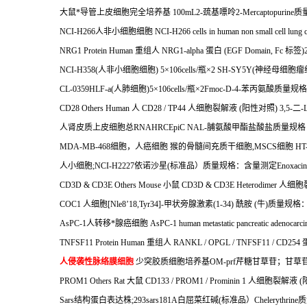
大鼠*导管上皮细胞完全培养基
100mL2-
巯基嘌呤
2-Mercaptopurine
质
NCI-H266
人非小细胞细胞
NCI-H266 cells in human non small cell lung
NRG1 Protein Human
重组人
NRG1-alpha
蛋白
(EGF Domain, Fc
标签
)
NCI-H358(
人非小细胞细胞
) 5
×
106cells/
瓶×
2 SH-SY5Y(
神经母细胞瘤
CL-0359HLF-a(
人肺细胞
)5
×
106cells/
瓶×
2Fmoc-D-4-
苯丙氨酸质量规格
CD28 Others Human
人
CD28 / TP44
人细胞裂解液
(
阳性对照
) 3,5-
二
-
人肾皮质上皮细胞总
RNAHRCEpiC NAL-
脯氨酸甲酯盐酸盐质量规格
MDA-MB-468
细胞，人癌细胞
猴的骨髓间充质干细胞
,MSCS
细胞
HT-
人小细胞
;NCI-H2227
依诺沙星
(
标准品）质量规格：含量测定
Enoxacin
CD3D & CD3E Others Mouse
小鼠
CD3D & CD3E Heterodimer
人细胞
COC1
人细胞
[Nle8
’
18,Tyr34]-
甲状旁腺激素
(1-34)
酰胺
(
牛
)
质量规格
AsPC-1
人转移*腺癌细胞
AsPC-1 human metastatic pancreatic adenocarc
TNFSF11 Protein Human
重组人
RANKL / OPGL / TNFSF11 / CD254
人侵袭性脉络膜细胞
少突胶质细胞培养基
OM-prf
芹糖甘草苷；甘草
PROM1 Others Rat
大鼠
CD133 / PROM1 / Prominin 1
人细胞裂解液
(
Sars
结构蛋白表达株
;293sars181A
白屈菜红碱
(
标准品）
Chelerythrine
质