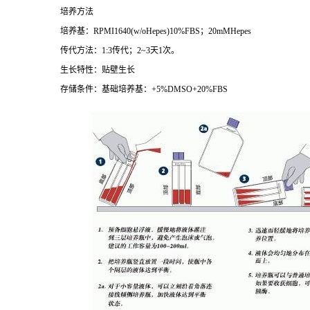
培养方法
培养基：
RPMI1640(w/oHepes)10%FBS
；
20mMHepes
传代方法：
1:3
传代；
2~3
天
1
次。
生长特性：贴壁生长
存储条件：基础培养基：
+5%DMSO+20%FBS