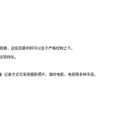
观察，这些因素同样可以处于严格控制之下。
达到纯化。
备
记录方式可采用摄影照片、缩时电影、电视等多种手段。