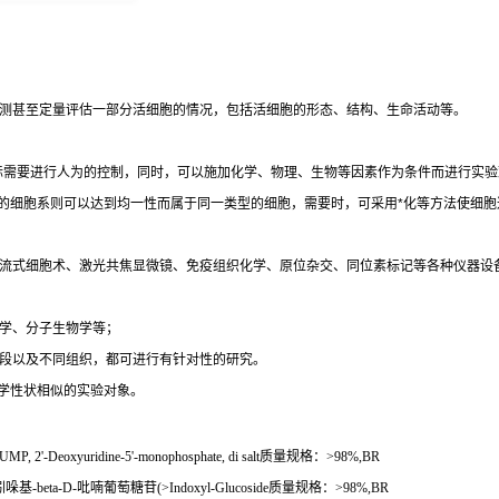
测甚至定量评估一部分活细胞的情况，包括活细胞的形态、结构、生命活动等。
际需要进行人为的控制，同时，可以施加化学、物理、生物等因素作为条件而进行实验
的细胞系则可以达到均一性而属于同一类型的细胞，需要时，可采用
*
化等方法使细胞
流式细胞术、激光共焦显微镜、免疫组织化学、原位杂交、同位素标记等各种仪器设
学、分子生物学等；
段以及不同组织，都可进行有针对性的研究。
学性状相似的实验对象。
UMP, 2'-Deoxyuridine-5'-monophosphate, di salt
质量规格：
>98%,BR
吲哚基
-beta-D-
吡喃葡萄糖苷
(>Indoxyl-Glucoside
质量规格：
>98%,BR