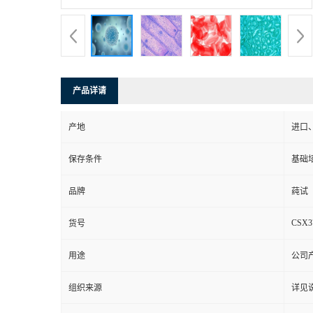
产品详请
产地
进口
保存条件
基础培
品牌
莼试
CSX3
货号
用途
公司
组织来源
详见