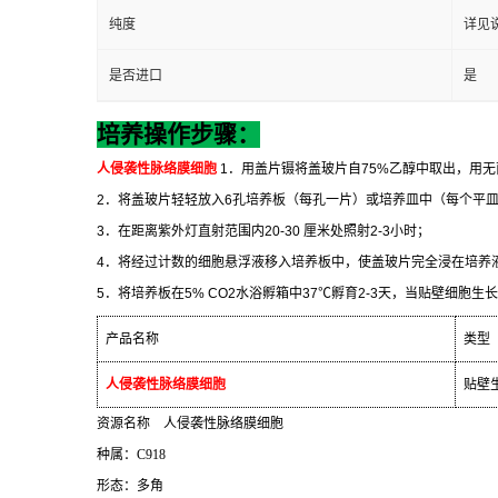
纯度
详见
是否进口
是
培养操作步骤：
人侵袭性脉络膜细胞
1
．用盖片镊将盖玻片自
75%
乙醇中取出，用无
2
．将盖玻片轻轻放入
6
孔培养板（每孔一片）或培养皿中（每个平
3
．在距离紫外灯直射范围内
20-30
厘米处照射
2-3
小时；
4
．将经过计数的细胞悬浮液移入培养板中，使盖玻片完全浸在培养
5
．将培养板在
5% CO2
水浴孵箱中
37
℃
孵育
2-3
天，当贴壁细胞生长
产品名称
类型
人侵袭性脉络膜细胞
贴壁
资源名称
人侵袭性脉络膜细胞
种属：
C918
形态：多角