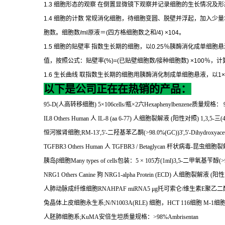
1.3
细胞形态的观察
在倒置显微镜下观察并记录细胞的生长情况及形
1.4
细胞的计数
常规消化细胞，待细胞变圆、脱壁并浮起，加入少量
胞数。细胞数
/ml
原液＝
(
四方格细胞数之和
/4) ×104
。
1.5
细胞的贴壁率
指数生长期的细胞，以
0.25
％胰酶消化成单细胞悬
值，按照公式：贴壁率
(%)=(
已贴壁细胞数
/
接种细胞数
) ×100
％，计
1.6
生长曲线
取指数生长期的细胞用胰酶消化制成单细胞悬液，以
1×
以下是公司正在在热销的产品：
95-D(
人高转移细胞
) 5
×
106cells/
瓶×
2
六
Hexaphenylbenzene
质量规格：
9
IL8 Others Human
人
IL-8 (aa 6-77)
人细胞裂解液
(
阳性对照
) 1,3,5-
三
(
恒河猴肾细胞
;RM-13',5'-
二羟基苯乙酮
(>98.0%(GC))3',5'-Dihydroxyace
TGFBR3 Others Human
人
TGFBR3 / Betaglycan
杆状病毒
-
昆虫细胞裂
胰岛β细胞
Many types of cells
包装：
5
×
105
方
(1ml)3,5-
二甲氧基苄醇
(>
NRG1 Others Canine
狗
NRG1-alpha Protein (ECD)
人细胞裂解液
(
阳性
人肺动脉成纤维细胞
RNAHPAF miRNA5
μ
g
托可索仑
/
维生素
E
聚乙二
兔晶体上皮细胞永生系
;N/N1003A(RLE)
细胞，
HCT 116
细胞
M-1
细
人胚肺细胞系
;KuMA
安倍生坦质量规格：
>98%Ambrisentan