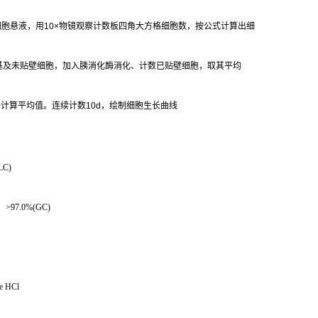
细胞悬液，用
10×
物镜观察计数板四角大方格细胞数，按公式计算出细
基及未贴壁细胞，加入胰消化酶消化、计数已贴壁细胞，取其平均
并计算平均值。连续计数
10d
，绘制细胞生长曲线
LC)
：
>97.0%(GC)
e HCl