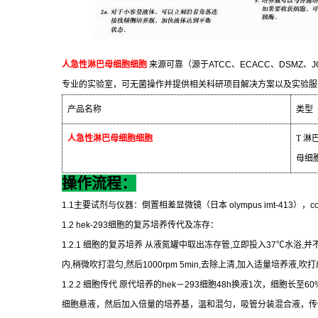
人急性淋巴母细胞细胞
来源可靠（源于
ATCC
、
ECACC
、
DSMZ
、
J
专业的实验室，可无菌操作并提供相关科研项目解决方案以及实验服
产品名称
类型
人急性淋巴母细胞细胞
T
淋
母细
操作流程：
1.1
主要试剂与仪器：倒置相差显微镜（日本
olympus imt-413
），
c
1.2 hek-293
细胞的复苏培养传代及冻存：
1.2.1
细胞的复苏培养
从液氮罐中取出冻存管
,
立即投入
37
℃
水浴
,
并
内
,
稍微吹打混匀
,
然后
1000rpm 5min,
去除上清
,
加入适量培养液
,
吹打
1.2.2
细胞传代
原代培养的
hek
－
293
细胞
48h
换液
1
次，细胞长至
60
细胞悬液，然后加入倍量的培养基，温和混匀，吸管分装混合液，传