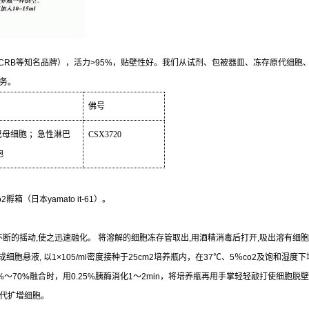
CRB
等知名品牌），活力
>95%
，贴壁性好。我们从试剂、包被器皿、冻存原代细胞
务。
佛号
巴母细胞
；急性淋巴
CSX3720
胞
o2
孵箱（日本
yamato it-61
）。
不断的摇动
,
使之迅速融化。
将溶解的细胞冻存管取出
,
用酒精消毒后打开
,
吸出溶有细胞
成细胞悬液
,
以
1×105/ml
密度接种于
25cm2
培养瓶内，在
37
℃
、
5
％
co2
及饱和湿度下
%
～
70%
融合时，用
0.25%
胰酶消化
1
～
2min
，将培养瓶再用手掌轻轻敲打使细胞脱壁
代扩增细胞。