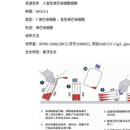
资源名称
人急性淋巴母细胞细胞
种属：
MOLT-4
类型：
T
淋巴母细胞
；急性淋巴母细胞
形态：淋巴母细胞
培养方法
培养基：
RPMI-1640(GIBCO,
货号
31800022,
添加
NaHCO3 1.5g/L, gluco
生长特性：悬浮生长