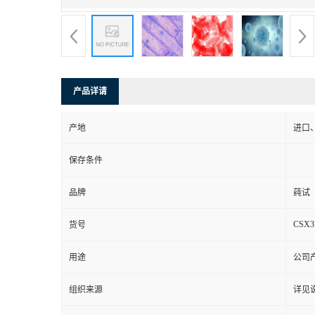
产品详请
产地
进口
保存条件
品牌
莼试
CSX3
货号
用途
公司
组织来源
详见