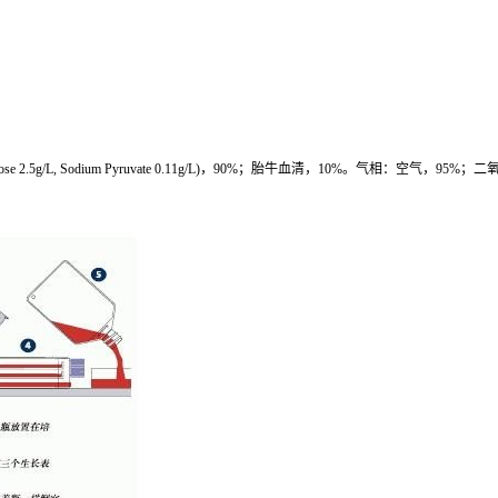
se 2.5g/L, Sodium Pyruvate 0.11g/L)
，
90%
；胎牛血清，
10%
。气相：空气，
95%
；二