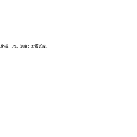
氧化碳，
5%
。温度：
37
摄氏度。