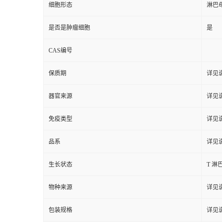
细胞形态
淋巴
是否是肿瘤细胞
是
CAS编号
保质期
详见
器官来源
详见
免疫类型
详见
品系
详见
生长状态
T 
物种来源
详见
包装规格
详见