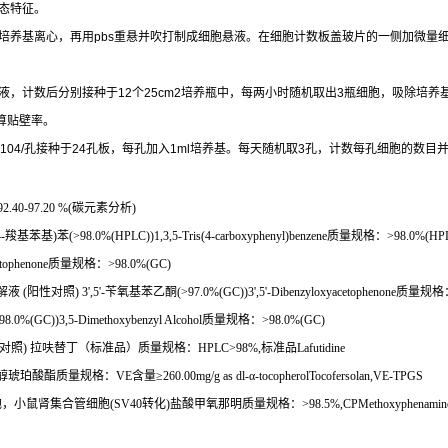
态特征。
培养基离心，再用
pbs
重悬并吹打制成细胞悬液。在细胞计数板盖玻片的一侧加微量
液，计数后分别接种于
12
个
25cm2
培养瓶中，每两小时随机取出
3
瓶细胞，吸除培养
算贴壁率。
104/
孔接种于
24
孔板，每孔加入
1ml
培养基。每天随机取
3
孔，计数每孔细胞的数目
2.40-97.20 %(
碳元素分析
)
4-
羧基苯基
)
苯
(>98.0%(HPLC))1,3,5-Tris(4-carboxyphenyl)benzene
质量规格：
>98.0%(HP
tophenone
质量规格：
>98.0%(GC)
解液
(
阳性对照
) 3',5'-
苄氧基苯乙酮
(>97.0%(GC))3',5'-Dibenzyloxyacetophenone
质量规格
98.0%(GC))3,5-Dimethoxybenzyl Alcohol
质量规格：
>98.0%(GC)
对照
)
拉呋替丁（标准品）质量规格：
HPLC>98%,
标准品
Lafutidine
醇琥珀酸酯质量规格：
VE
含量≥
260.00mg/g as dl-
α
-tocopherolTocofersolan,VE-TPGS
胞，小鼠肾集合管细胞
(SV40
转化
)
盐酸甲氧那明质量规格：
>98.5%,CPMethoxyphenamin