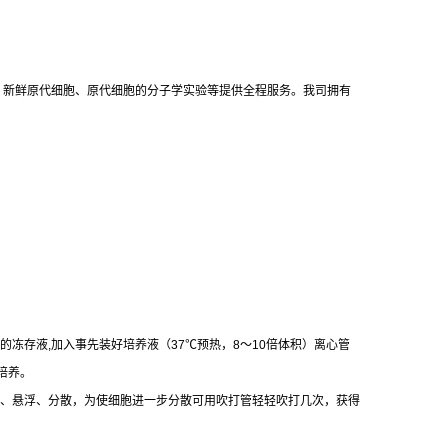
、新鲜原代细胞、原代细胞的分子学实验等提供全程服务。我司拥有
的冻存液
,
加入事先装好培养液（
37
℃
预热，
8
～
10
倍体积）离心管
培养。
、悬浮、分散，为使细胞进一步分散可用吹打管轻轻吹打几次，获得