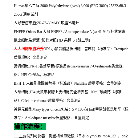
Human
聚乙二醇
3000 Poly(ethylene glycol) 3,000 (PEG 3000) 25322-68-3
250G
通用试剂
人导管癌细胞
;ZR-75-30M-FC
琼脂
25
毫升
ENPEP Others Rat
大鼠
ENPEP / Aminopeptidase A (aa 41-945)
杆状病毒
-
昆虫细胞裂解液
(
阳性对照
) (D-
果糖
-6-1
酸二钠
)
人大细胞细胞培养
OP9
小鼠骨髓基质细胞曲昔匹特（标准品）
Troxipide
质量规格：含量测定
猪肾细胞
;PK-15
香蜂草苷
(
标准品
)Isosakuranetin 7-O-rutinoside
质量规
格：
HPLC
≥
98%
，标准品
BPH-1,
人细胞盐酸萘替芬（标准品）
Naftifine
质量规格：含量测定
人结细胞
;T84
大鼠甲状腺上皮细胞完全培养基
100mL
碳酸钙（标准
品）
Calcium carbonate
质量规格：含量测定
神经元细胞
Many types of cells
包装：
5
×
105
方
(1ml)
甲磺酸氨氯地平（标
准品）
Amlodipine mesylate
质量规格：含量测定
操作流程：
1.1
主要试剂与仪器：倒置相差显微镜（日本
olympus imt-413
），
co2