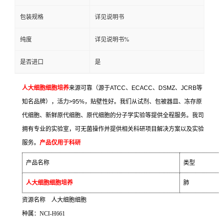
包装规格
详见说明书
纯度
详见说明书%
是否进口
是
人大细胞细胞培养
来源可靠（源于
ATCC
、
ECACC
、
DSMZ
、
JCRB
等
知名品牌），活力
>95%
，贴壁性好。我们从试剂、包被器皿、冻存原
代细胞、新鲜原代细胞、原代细胞的分子学实验等提供全程服务。我司
拥有专业的实验室，可无菌操作并提供相关科研项目解决方案以及实验
服务。
产品仅用于科研
产品名称
类型
人大细胞细胞培养
肺
资源名称
人大细胞细胞
种属：
NCI-H661