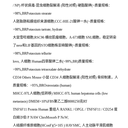
/ NP)
杆状病毒
-
昆虫细胞裂解液
(
阳性对照
)
硬脂酸钾
(>
质量规格：
>98%,BRPotassium stearate
人胚胎肠粘膜组织来源细胞
;CCC-HIE-21
酸钾一水
(>
质量规格：
>98%,BRPotassium tartrate, hydrate
大鼠雪旺细胞
;RSC96
横纹肌瘤细胞，
A-673
细胞
SNL
细胞，稳定转染
了
neor
和
LIF
基因的
STO
细胞株亚碲酸钾
(>
质量规格：
>98%,BRPotassium tellurite
lovo,
人细胞
Human
四草酸钾二水
(>99%,BR)
质量规格：
>99%,BRPotassium tetraoxalate dehydrate
CD34 Others Mouse
小鼠
CD34
人细胞裂解液
(
阳性对照
)
骨抑制素，人
质量规格：
>95%,BROsteostatin (human)
MHCC-97L
人细胞
(
低转移
) MHCC-97L human hepatoma cells (low
metastasis) DMEM+10%FBS
聚乙二醇
8000250
克
RT
TNFSF11 Protein Human
重组人
RANKL / OPGL / TNFSF11 / CD254
蛋
白姆沙伯
P NAW ChroMosorb P NcW;
人结膜纤维原细胞
(HConF)(5
×
105 ) HAVSMC,
人主动脉平滑肌细胞