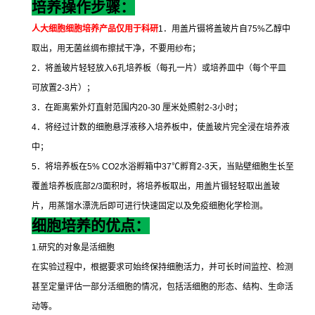
培养操作步骤：
人大细胞细胞培养
产品仅用于科研
1
．用盖片镊将盖玻片自
75%
乙醇中
取出，用无菌丝绸布擦拭干净，不要用纱布；
2
．将盖玻片轻轻放入
6
孔培养板（每孔一片）或培养皿中（每个平皿
可放置
2-3
片）；
3
．在距离紫外灯直射范围内
20-30
厘米处照射
2-3
小时；
4
．将经过计数的细胞悬浮液移入培养板中，使盖玻片完全浸在培养液
中；
5
．将培养板在
5% CO2
水浴孵箱中
37
℃
孵育
2-3
天，当贴壁细胞生长至
覆盖培养板底部
2/3
面积时，将培养板取出，用盖片镊轻轻取出盖玻
片，用蒸馏水漂洗后即可进行快速固定以及免疫细胞化学检测。
细胞培养的优点：
1.
研究的对象是活细胞
在实验过程中，根据要求可始终保持细胞活力，并可长时间监控、检测
甚至定量评估一部分活细胞的情况，包括活细胞的形态、结构、生命活
动等。