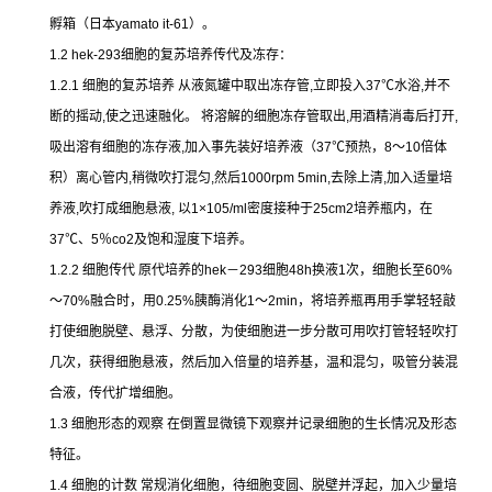
孵箱（日本
yamato it-61
）。
1.2 hek-293
细胞的复苏培养传代及冻存：
1.2.1
细胞的复苏培养
从液氮罐中取出冻存管
,
立即投入
37
℃
水浴
,
并不
断的摇动
,
使之迅速融化。
将溶解的细胞冻存管取出
,
用酒精消毒后打开
,
吸出溶有细胞的冻存液
,
加入事先装好培养液（
37
℃
预热，
8
～
10
倍体
积）离心管内
,
稍微吹打混匀
,
然后
1000rpm 5min,
去除上清
,
加入适量培
养液
,
吹打成细胞悬液
,
以
1×105/ml
密度接种于
25cm2
培养瓶内，在
37
℃
、
5
％
co2
及饱和湿度下培养。
1.2.2
细胞传代
原代培养的
hek
－
293
细胞
48h
换液
1
次，细胞长至
60%
～
70%
融合时，用
0.25%
胰酶消化
1
～
2min
，将培养瓶再用手掌轻轻敲
打使细胞脱壁、悬浮、分散，为使细胞进一步分散可用吹打管轻轻吹打
几次，获得细胞悬液，然后加入倍量的培养基，温和混匀，吸管分装混
合液，传代扩增细胞。
1.3
细胞形态的观察
在倒置显微镜下观察并记录细胞的生长情况及形态
特征。
1.4
细胞的计数
常规消化细胞，待细胞变圆、脱壁并浮起，加入少量培