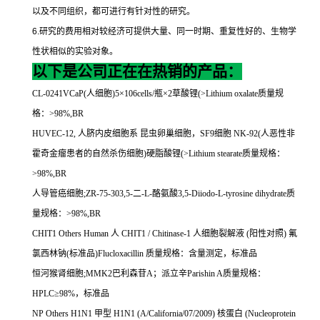
以及不同组织，都可进行有针对性的研究。
6.
研究的费用相对较经济可提供大量、同一时期、重复性好的、生物学
性状相似的实验对象。
以下是公司正在在热销的产品：
CL-0241VCaP(
人细胞
)5
×
106cells/
瓶×
2
草酸锂
(>Lithium oxalate
质量规
格：
>98%,BR
HUVEC-12,
人脐内皮细胞系
昆虫卵巢细胞，
SF9
细胞
NK-92(
人恶性非
霍奇金瘤患者的自然杀伤细胞
)
硬脂酸锂
(>Lithium stearate
质量规格：
>98%,BR
人导管癌细胞
;ZR-75-303,5-
二
-L-
酪氨酸
3,5-Diiodo-L-tyrosine dihydrate
质
量规格：
>98%,BR
CHIT1 Others Human
人
CHIT1 / Chitinase-1
人细胞裂解液
(
阳性对照
)
氟
氯西林钠
(
标准品
)Flucloxacillin
质量规格：含量测定，标准品
恒河猴肾细胞
;MMK2
巴利森苷
A
；派立辛
Parishin A
质量规格：
HPLC
≥
98%
，标准品
NP Others H1N1
甲型
H1N1 (A/California/07/2009)
核蛋白
(Nucleoprotein