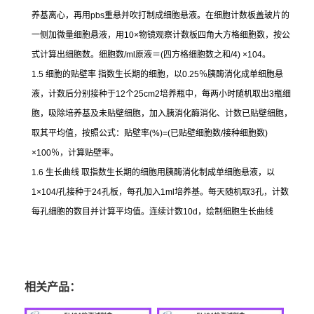
养基离心，再用
pbs
重悬并吹打制成细胞悬液。在细胞计数板盖玻片的
一侧加微量细胞悬液，用
10×
物镜观察计数板四角大方格细胞数，按公
式计算出细胞数。细胞数
/ml
原液＝
(
四方格细胞数之和
/4) ×104
。
1.5
细胞的贴壁率
指数生长期的细胞，以
0.25
％胰酶消化成单细胞悬
液，计数后分别接种于
12
个
25cm2
培养瓶中，每两小时随机取出
3
瓶细
胞，吸除培养基及未贴壁细胞，加入胰消化酶消化、计数已贴壁细胞，
取其平均值，按照公式：贴壁率
(%)=(
已贴壁细胞数
/
接种细胞数
)
×100
％，计算贴壁率。
1.6
生长曲线
取指数生长期的细胞用胰酶消化制成单细胞悬液，以
1×104/
孔接种于
24
孔板，每孔加入
1ml
培养基。每天随机取
3
孔，计数
每孔细胞的数目并计算平均值。连续计数
10d
，绘制细胞生长曲线
相关产品：