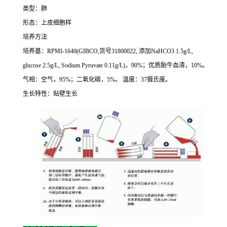
类型：肺
形态：上皮细胞样
培养方法
培养基：
RPMI-1640(GIBCO,
货号
31800022,
添加
NaHCO3 1.5g/L,
glucose 2.5g/L, Sodium Pyruvate 0.11g/L)
，
90%
；优质胎牛血清，
10%
。
气相：空气，
95%
；二氧化碳，
5%
。
温度：
37
摄氏度。
生长特性：贴壁生长