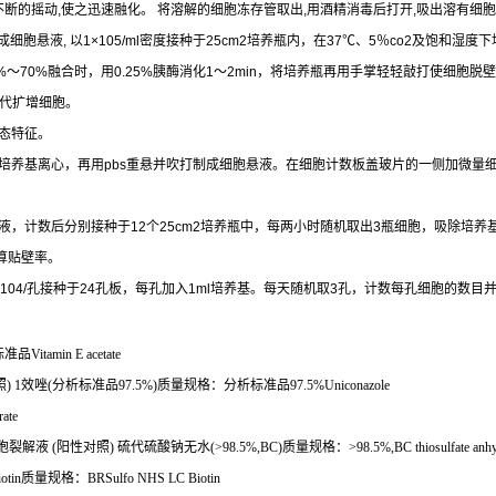
不断的摇动
,
使之迅速融化。
将溶解的细胞冻存管取出
,
用酒精消毒后打开
,
吸出溶有细胞
成细胞悬液
,
以
1×105/ml
密度接种于
25cm2
培养瓶内，在
37
℃
、
5
％
co2
及饱和湿度下
%
～
70%
融合时，用
0.25%
胰酶消化
1
～
2min
，将培养瓶再用手掌轻轻敲打使细胞脱壁
代扩增细胞。
态特征。
培养基离心，再用
pbs
重悬并吹打制成细胞悬液。在细胞计数板盖玻片的一侧加微量
液，计数后分别接种于
12
个
25cm2
培养瓶中，每两小时随机取出
3
瓶细胞，吸除培养
算贴壁率。
104/
孔接种于
24
孔板，每孔加入
1ml
培养基。每天随机取
3
孔，计数每孔细胞的数目
标准品
Vitamin E acetate
照
) 1
效唑
(
分析标准品
97.5%)
质量规格：分析标准品
97.5%Uniconazole
ate
胞裂解液
(
阳性对照
)
硫代硫酸钠无水
(>98.5%,BC)
质量规格：
>98.5%,BC thiosulfate anh
otin
质量规格：
BRSulfo NHS LC Biotin