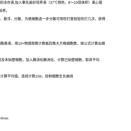
的冻存液
,
加入事先装好培养液（
37
℃
预热，
8
～
10
倍体积）离心管
培养。
、悬浮、分散，为使细胞进一步分散可用吹打管轻轻吹打几次，获得
细胞悬液，用
10×
物镜观察计数板四角大方格细胞数，按公式计算出细
基及未贴壁细胞，加入胰消化酶消化、计数已贴壁细胞，取其平均
并计算平均值。连续计数
10d
，绘制细胞生长曲线
ydrous