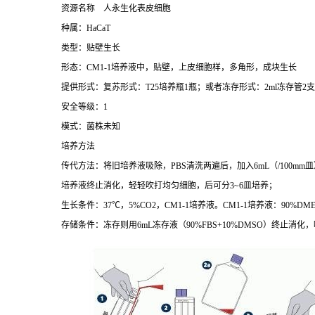
资源名称
人永生化表皮细胞
种属：
HaCaT
类型：贴壁生长
形态：
CM1-1
培养液中，贴壁，上皮细胞样，多角形，成块生长
提供形式：复苏形式：
T25
培养瓶
1
瓶；或者冻存形式：
2ml
冻存管
2
支
安全等级：
1
模式：菌株未知
培养方法
传代方法：将旧培养液吸除，
PBS
清洗两遍后，加入
6mL
（
/100mm
皿
培养液终止消化，轻轻吹打均匀细胞，后可分
3~6
皿培养；
生长条件：
37
℃，
5%CO2
，
CM1-1
培养液。
CM1-1
培养液：
90%DME
存储条件：冻存则用
6mL
冻存液（
90%FBS+10%DMSO
）终止消化，