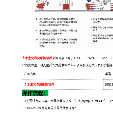
人永生化表皮细胞培养
来源可靠（源于
ATCC
、
ECACC
、
DSMZ
、
J
业的实验室，可无菌操作并提供相关科研项目解决方案以及实验服务
产品名称
类型
人永生化表皮细胞培养
贴壁
操作流程：
1.1
主要试剂与仪器：倒置相差显微镜（日本
olympus imt-413
），
c
1.2 hek-293
细胞的复苏培养传代及冻存：