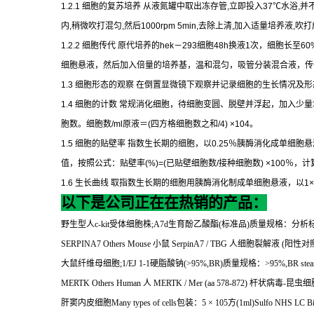
1.2.1
细胞的复苏培养
从液氮罐中取出冻存管
,
立即投入
37
℃
水浴
,
并
内
,
稍微吹打混匀
,
然后
1000rpm 5min,
去除上清
,
加入适量培养液
,
吹打
1.2.2
细胞传代
原代培养的
hek
－
293
细胞
48h
换液
1
次，细胞长至
60
细胞悬液，然后加入倍量的培养基，温和混匀，吸管分装混合液，传
1.3
细胞形态的观察
在倒置显微镜下观察并记录细胞的生长情况及形
1.4
细胞的计数
常规消化细胞，待细胞变圆、脱壁并浮起，加入少量
胞数。细胞数
/ml
原液＝
(
四方格细胞数之和
/4) ×104
。
1.5
细胞的贴壁率
指数生长期的细胞，以
0.25
％胰酶消化成单细胞悬
值，按照公式：贴壁率
(%)=(
已贴壁细胞数
/
接种细胞数
) ×100
％，计
1.6
生长曲线
取指数生长期的细胞用胰酶消化制成单细胞悬液，以
1×
以下是公司正在在热销的产品：
野生型人
c-kit
受体细胞株
;A7d
生育酚乙酸酯
(
标准品
)
质量规格：分析
SERPINA7 Others Mouse
小鼠
SerpinA7 / TBG
人细胞裂解液
(
阳性对
大鼠纤维母细胞
;1/EJ 1-1
硬脂酸钠
(>95%,BR)
质量规格：
>95%,BR stear
MERTK Others Human
人
MERTK / Mer (aa 578-872)
杆状病毒
-
昆虫细
肝窦内皮细胞
Many types of cells
包装：
5
×
105
方
(1ml)Sulfo NHS LC Bi