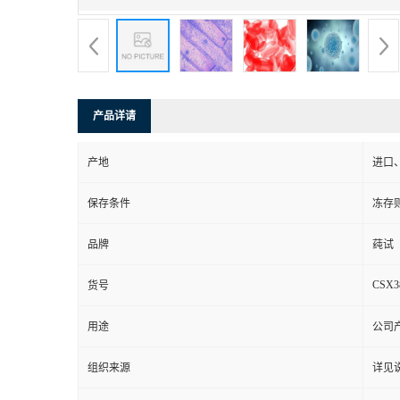
产品详请
产地
进口
保存条件
冻存
品牌
莼试
CSX3
货号
用途
公司
组织来源
详见