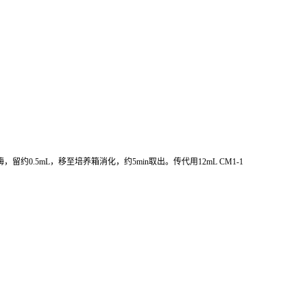
酶，留约
0.5mL
，移至培养箱消化，约
5min
取出。传代用
12mL CM1-1