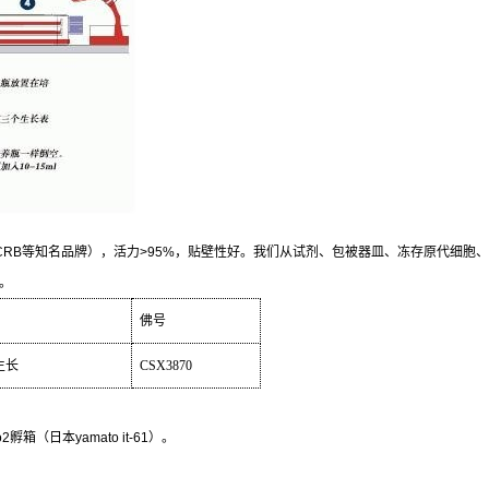
CRB
等知名品牌），活力
>95%
，贴壁性好。我们从试剂、包被器皿、冻存原代细胞、
。
佛号
生长
CSX3870
o2
孵箱（日本
yamato it-61
）。