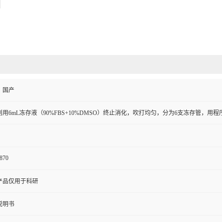
、国产
则用6mL冻存液（90%FBS+10%DMSO）终止消化，吹打均匀，分为6支冻存管，用
870
产品仅用于科研
说明书