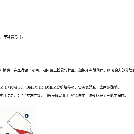
，干冰费另计。
）胰酶，在显微镜下观察，期间禁止摇晃培养皿，细胞刚有脱落时，则吸除大部分胰
M-H+10%FBS
。
DMEM-H
：
DMEM
高糖培养液，含谷氨酰胺，含丙酮酸钠。
吹打均匀，分为
6
支冻存管，用程序降温盒于
-80
℃冻存，过夜转移至液氮中保存。