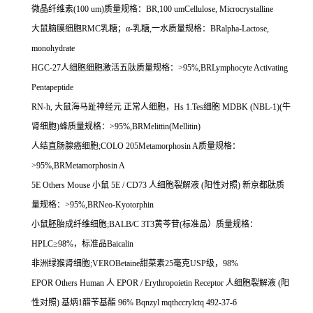
微晶纤维素
(100 um)
质量规格：
BR,100 umCellulose, Microcrystalline
大鼠脑膜细胞
RMC
乳糖；α
-
乳糖
,
一水质量规格：
BRalpha-Lactose,
monohydrate
HGC-27
人细胞细胞激活五肽质量规格：
>95%,BRLymphocyte Activating
Pentapeptide
RN-h,
大鼠海马趾神经元
正常人细胞，
Hs 1.Tes
细胞
MDBK (NBL-1)(
牛
肾细胞
)
蜂质量规格：
>95%,BRMelittin(Mellitin)
人结直肠腺癌细胞
;COLO 205Metamorphosin A
质量规格：
>95%,BRMetamorphosin A
5E Others Mouse
小鼠
5E / CD73
人细胞裂解液
(
阳性对照
)
新京都肽质
量规格：
>95%,BRNeo-Kyotorphin
小鼠胚胎成纤维细胞
;BALB/C 3T3
黄芩苷
(
标准品）质量规格：
HPLC
≥
98%
，标准品
Baicalin
非洲绿猴肾细胞
;VEROBetaine
甜菜素
25
毫克
USP
级，
98%
EPOR Others Human
人
EPOR / Erythropoietin Receptor
人细胞裂解液
(
阳
性对照
)
基炳
1
醋苄基酯
96% Bqnzyl mqthccrylctq 492-37-6