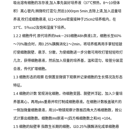
吸出溶有细胞的冻存液
,
加入事先装好培养液（
37
℃
预热，
8
～
10
倍体
积）离心管内
,
稍微吹打混匀
,
然后
1000rpm 5min,
去除上清
,
加入适量培
养液
,
吹打成细胞悬液
,
以
1×105/ml
密度接种于
25cm2
培养瓶内，在
37
℃
、
5
％
co2
及饱和湿度下培养。
1.2.2
细胞传代
原代培养的
hek
－
293
细胞
48h
换液
1
次，细胞长至
60%
～
70%
融合时，用
0.25%
胰酶消化
1
～
2min
，将培养瓶再用手掌轻轻敲
打使细胞脱壁、悬浮、分散，为使细胞进一步分散可用吹打管轻轻吹打
几次，获得细胞悬液，然后加入倍量的培养基，温和混匀，吸管分装混
合液，传代扩增细胞。
1.3
细胞形态的观察
在倒置显微镜下观察并记录细胞的生长情况及形态
特征。
1.4
细胞的计数
常规消化细胞，待细胞变圆、脱壁并浮起，加入少量培
养基离心，再用
pbs
重悬并吹打制成细胞悬液。在细胞计数板盖玻片的
一侧加微量细胞悬液，用
10×
物镜观察计数板四角大方格细胞数，按公
式计算出细胞数。细胞数
/ml
原液＝
(
四方格细胞数之和
/4) ×104
。
1.5
细胞的贴壁率
指数生长期的细胞，以
0.25
％胰酶消化成单细胞悬