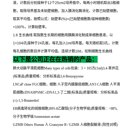
液，计数后分别接种于
12
个
25cm2
培养瓶中，每两小时随机取出
3
瓶细
胞，吸除培养基及未贴壁细胞，加入胰消化酶消化、计数已贴壁细胞，
取其平均值，按照公式：贴壁率
(%)=(
已贴壁细胞数
/
接种细胞数
)
×100
％，计算贴壁率。
1.6
生长曲线
取指数生长期的细胞用胰酶消化制成单细胞悬液，以
1×104/
孔接种于
24
孔板，每孔加入
1ml
培养基。每天随机取
3
孔，计数
每孔细胞的数目并计算平均值。连续计数
10d
，绘制细胞生长曲线
以下是公司正在在热销的产品：
肺大动脉平滑肌细胞
Many types of cells
包装：
5
×
105
方
(1ml)3,4-
苯并芘
(
标准品
)
质量规格：分析标准品
3,4-Benzopyrene
LNCaP clone FGC
细胞，细胞
人子宫内膜腺癌细胞
,AN3 CA
细胞
人平滑
肌细胞
cDNAHPSMC cDNA1,3-
丁二醇
(
标准品
)
质量规格：分析标准品
(
±
)-1,3-Butanediol
EB
病毒转化的绒猴细胞
;B95-8
乙酸铵
(
分子生物学级
)
质量规格：
>98%,
分子生物学级
Ammonium acetate
GZMB Others Human
人
Granzyme B / GZMB
人细胞裂解液
(
阳性对照
)