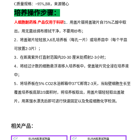
C
质量规格：
>95%,BR
，来源猪心
培养操作步骤：
人细胞耐药株
产品仅用于科研
1
．用盖片镊将盖玻片自
75%
乙醇中取
出，用无菌丝绸布擦拭干净，不要用纱布；
2
．将盖玻片轻轻放入
6
孔培养板（每孔一片）或培养皿中（每个平皿
可放置
2-3
片）；
3
．在距离紫外灯直射范围内
20-30
厘米处照射
2-3
小时；
4
．将经过计数的细胞悬浮液移入培养板中，使盖玻片完全浸在培养液
中；
5
．将培养板在
5% CO2
水浴孵箱中
37
℃
孵育
2-3
天，当贴壁细胞生长至
覆盖培养板底部
2/3
面积时，将培养板取出，用盖片镊轻轻取出盖玻
片，用蒸馏水漂洗后即可进行快速固定以及免疫细胞化学检测。
相关产品：