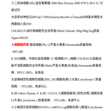
人二倍体细胞
;HEL
蓝色葡聚糖
2000 Blue Dextran 2000 87915-38-6 1G
分
离试剂
大鼠条纹神经元
(RNs)(1
×
106)AlizarinyellowRwo7iumsalt
对硝基本偶氮水
杨酸钠
25
克
IND
CM-H015
人成纤维细胞完全培养基
100mLChloride 100g/500g/5kg
原装
Sigma M0250
人细胞耐药株
猪肾细胞
;PK-15
芦荟大黄素
Aloeemodin
质量规格：
>96%,BR
R 1610
细胞，中国仓鼠体细胞
人*癌细胞
,PC-3
细胞
CM-R101
大鼠脑动
脉平滑肌细胞完全培养基
100mL
芦荟大黄素
(
标准品
)Aloeemodin
质量规
格：
HPLC
≥
98%
，标准品
大鼠嗜碱性粒细胞性细胞
;RBL-2H3
细胞色素
C(
马源
)Cytochrome C
质量
规格：
>95%,BR
，来源马心
IL4R Others Human
人
IL4R / CD124
人细胞裂解液
(
阳性对照
)
细胞色素
C(
牛源
)Cytochrome C
质量规格：
>95%,BR
，来源牛心
人小脑星形胶质细胞
RNAHA-c miRNA5
μ
g
细胞色素
C(
猪源
)Cytochrome