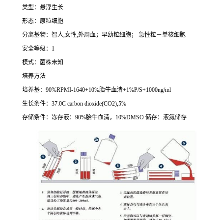
类型：悬浮生长
形态：原粒细胞
分离基物：智人
,
女性
,
外周血；早幼粒细胞；
急性粒－单核细胞
安全等级：
1
模式：菌株未知
培养方法
培养基：
90%RPMI-1640+10%
胎牛血清
+1%P/S+1000ng/ml
生长条件：
37.0C carbon dioxide(CO2),5%
存储条件：冻存液：
90%
胎牛血清，
10%DMSO
储存：液氮储存