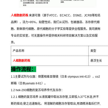
人细胞耐药株
来源可靠（源于
ATCC
、
ECACC
、
DSMZ
、
JCRB
等知名
品牌），活力
>95%
，贴壁性好。我们从试剂、包被器皿、冻存原代细
胞、新鲜原代细胞、原代细胞的分子学实验等提供全程服务。我司拥有
专业的实验室，可无菌操作并提供相关科研项目解决方案以及实验服
务。
产品名称
类型
人细胞耐药株
悬浮生长
操作流程：
1.1
主要试剂与仪器：倒置相差显微镜（日本
olympus imt-413
），
co2
孵箱（日本
yamato it-61
）。
1.2 hek-293
细胞的复苏培养传代及冻存：
1.2.1
细胞的复苏培养
从液氮罐中取出冻存管
,
立即投入
37
℃
水浴
,
并不
断的摇动
,
使之迅速融化。
将溶解的细胞冻存管取出
,
用酒精消毒后打开
,