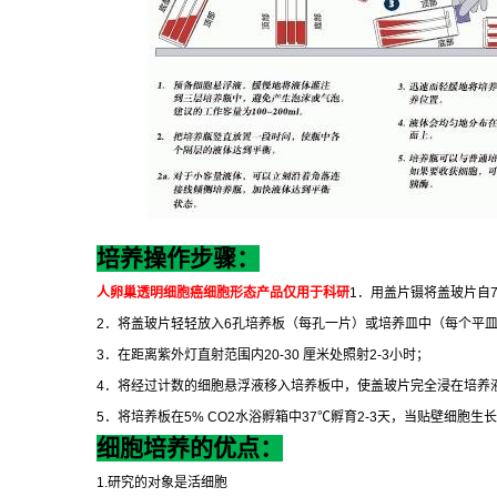
培养操作步骤：
人卵巢透明细胞癌细胞形态
产品仅用于科研
1
．用盖片镊将盖玻片自
2
．将盖玻片轻轻放入
6
孔培养板（每孔一片）或培养皿中（每个平
3
．在距离紫外灯直射范围内
20-30
厘米处照射
2-3
小时；
4
．将经过计数的细胞悬浮液移入培养板中，使盖玻片完全浸在培养
5
．将培养板在
5% CO2
水浴孵箱中
37
℃
孵育
2-3
天，当贴壁细胞生长
细胞培养的优点：
1.
研究的对象是活细胞