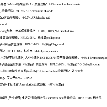
培养基
PAM-prf
碳酸氢铵
(AR)
质量规格：
ARAmmonium bicarbonate
)
质量规格：
>99.5%,ARAmmonium chloride
酸
(AR)
质量规格：
>99.5%,ARSalicylic acid
c acid
Leydig
细胞二甲基脲质量规格：
>98%
，
BRN,N'-Dimethylurea
准品
)
质量规格：
HPLC
≥
98%
，标准品
phelloptorin
酸
(
标准品
)
质量规格：
HPLC
≥
98%
，标准品
Ellagic acid
规格：
HPLC
≥
98%
，标准品
D-Tetrahydropalmatine
人主动脉平滑肌细胞
)
人非小细胞
;NCI-H2087
对溴苄胺
质量规格：
>98%4-Bromobenzyla
食子酰基金丝桃苷（标准品）质量规格：
HPLC
≥
98%
，标准品
2
”
-O-Galloylhyperin
ls/
瓶×
2
硫酸头孢匹罗
(
标准品
)Cefpirome Sulfate
质量规格：效价测定
/mg
，度大于
99%
，
USP32
米舒必利
(
标准品
)Amisulpride
质量规格：
>98%,
标准品
裂解液
(
阳性对照
)
非诺贝特酸
(
标准品
)Fenofibric acid
质量规格：
HPLC>98%,
标准品