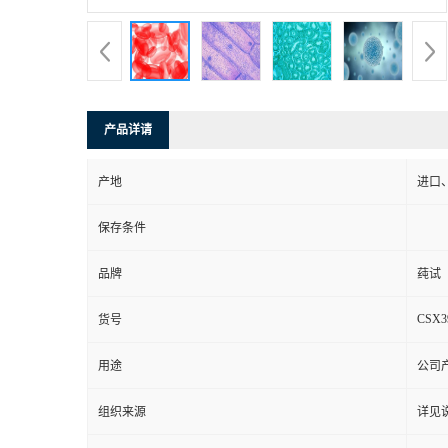
产品详请
产地
进口
保存条件
品牌
莼试
CSX3
货号
用途
公司
组织来源
详见