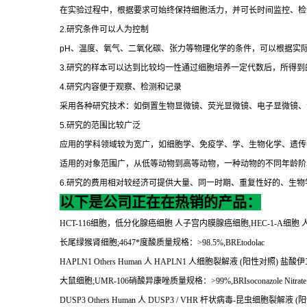
在实验过程中，根据要求可始终保持细胞活力，并可长时间监控、检
2.
研究条件可以人为控制
pH
、温度、氧气、二氧化碳、张力等物理化学的条件，可以根据实
3.
研究的样本可以达到比较均一性通过细胞培养一定代数后，所得到
4.
研究内容便于观察、检测和记录
采用各种研究技术：如倒置生物显微镜、荧光显微镜、电子显微镜、
5.
研究的范围比较广泛
应用的学科领域较为宽广，如细胞学、免疫学、学、生物化学、遗传
适用的对象范围广，从低等动物到高等动物，一种动物的不同年龄阶
6.
研究的费用相对较经济可提供大量、同一时期、重复性好的、生物
以下是公司正在在热销的产品：
HCT-116
细胞，低分化腺癌细胞
人子宫内膜腺癌细胞
,HEC-1-A
细胞
长尾绿猴肾细胞
;4647
*度酸质量规格：
>98.5%,BREtodolac
HAPLN1 Others Human
人
HAPLN1
人细胞裂解液
(
阳性对照
)
盐酸伊
大鼠细胞
;UMR-106
硝酸异康唑质量规格：
>99%,BRIsoconazole Nitrate
DUSP3 Others Human
人
DUSP3 / VHR
杆状病毒
-
昆虫细胞裂解液
(
阳