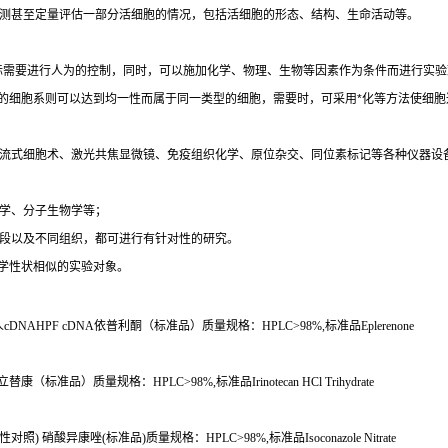
测甚至定量评估一部分活细胞的情况，包括活细胞的形态、结构、生命活动等。
际需要进行人为的控制，同时，可以施加化学、物理、生物等因素作为条件而进行实验
的细胞系则可以达到均一性而属于同一类型的细胞，需要时，可采用
*
化等方法使细胞
流式细胞术、激光共焦显微镜、免疫组织化学、原位杂交、同位素标记等各种仪器设
学、分子生物学等；
段以及不同组织，都可进行有针对性的研究。
学性状相似的实验对象。
人
cDNAHPF cDNA
依普利酮（标准品）质量规格：
HPLC>98%,
标准品
Eplerenone
立替康（标准品）质量规格：
HPLC>98%,
标准品
Irinotecan HCl Trihydrate
性对照
)
硝酸异康唑
(
标准品
)
质量规格：
HPLC>98%,
标准品
Isoconazole Nitrate