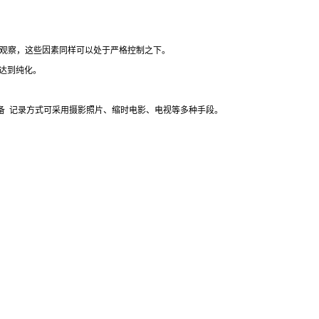
观察，这些因素同样可以处于严格控制之下。
达到纯化。
备
记录方式可采用摄影照片、缩时电影、电视等多种手段。