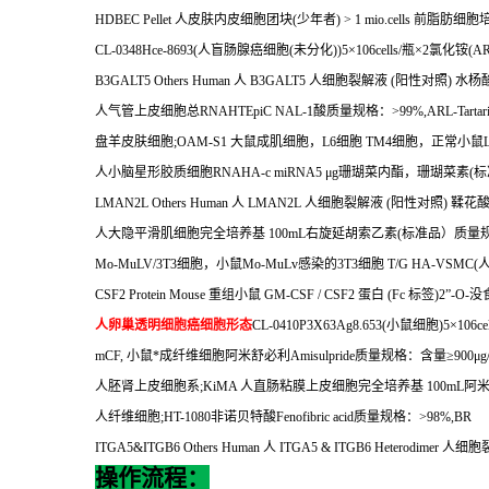
HDBEC Pellet
人皮肤内皮细胞团块
(
少年者
) > 1 mio.cells
前脂肪细胞
CL-0348Hce-8693(
人盲肠腺癌细胞
(
未分化
))5
×
106cells/
瓶×
2
氯化铵
(AR
B3GALT5 Others Human
人
B3GALT5
人细胞裂解液
(
阳性对照
)
水杨
人气管上皮细胞总
RNAHTEpiC NAL-1
酸质量规格：
>99%,ARL-Tartari
盘羊皮肤细胞
;OAM-S1
大鼠成肌细胞，
L6
细胞
TM4
细胞，正常小鼠
人小脑星形胶质细胞
RNAHA-c miRNA5
μ
g
珊瑚菜内酯，珊瑚菜素
(
标
LMAN2L Others Human
人
LMAN2L
人细胞裂解液
(
阳性对照
)
鞣花
人大隐平滑肌细胞完全培养基
100mL
右旋延胡索乙素
(
标准品）质量
Mo-MuLV/3T3
细胞，小鼠
Mo-MuLv
感染的
3T3
细胞
T/G HA-VSMC(
CSF2 Protein Mouse
重组小鼠
GM-CSF / CSF2
蛋白
(Fc
标签
)2
”
-O-
没
人卵巢透明细胞癌细胞形态
CL-0410P3X63Ag8.653(
小鼠细胞
)5
×
106cel
mCF,
小鼠*成纤维细胞阿米舒必利
Amisulpride
质量规格：含量≥
900
μ
g
人胚肾上皮细胞系
;KiMA
人直肠粘膜上皮细胞完全培养基
100mL
阿
人纤维细胞
;HT-1080
非诺贝特酸
Fenofibric acid
质量规格：
>98%,BR
ITGA5&ITGB6 Others Human
人
ITGA5 & ITGB6 Heterodimer
人细胞
操作流程：