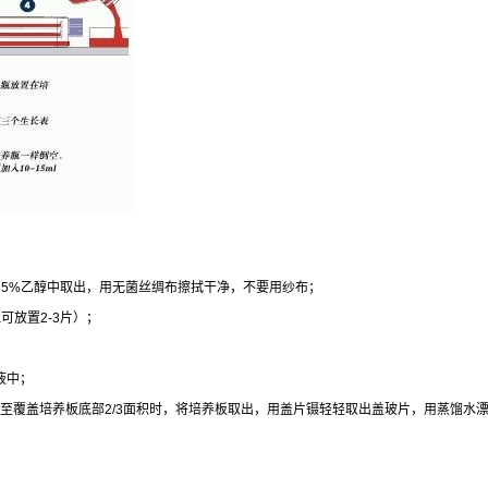
75%
乙醇中取出，用无菌丝绸布擦拭干净，不要用纱布；
皿可放置
2-3
片）；
液中；
至覆盖培养板底部
2/3
面积时，将培养板取出，用盖片镊轻轻取出盖玻片，用蒸馏水