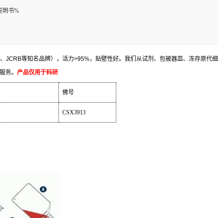
说明书%
、
JCRB
等知名品牌），活力
>95%
，贴壁性好。我们从试剂、包被器皿、冻存原代细
服务。
产品仅用于科研
佛号
CSX3913