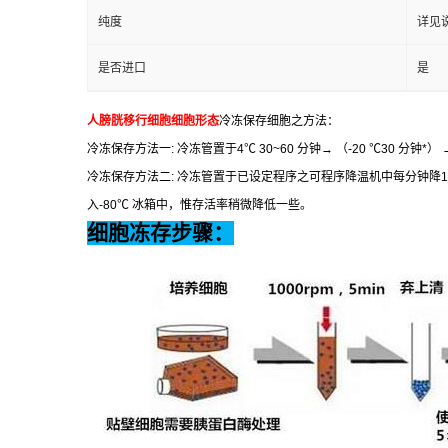
纯度
详见
是否进口
是
人膀胱移行细胞细胞形态
冷冻保存细胞之方法：
冷冻保存方法一
:
冷冻管置于
4
℃
30~60
分钟
→
（
-20
℃
30
分钟
*
）
→
冷冻保存方法二
:
冷冻管置于已设定程序之可程序降温机中每分钟降
1
入
-80
℃
冰箱中，惟存活率稍微降低一些。
细胞冻存步骤：