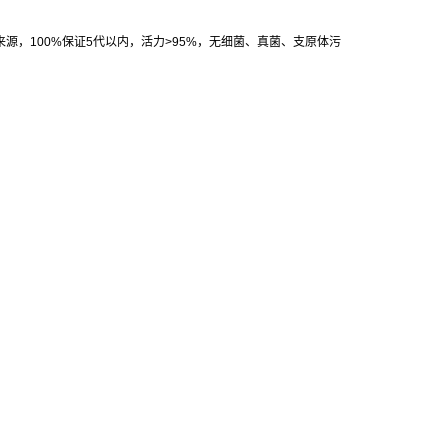
来源，
100%
保证
5
代以内，活力
>95%
，无细菌、真菌、支原体污