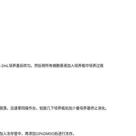
1-2mL
培养基后吹匀。然后将所有细胞悬液加入培养瓶中培养过夜
脱落，迅速拿回操作台，轻敲几下培养瓶后加少量培养基终止消化。
加入冻存管中，再添加
10%DMSO
后进行冻存。