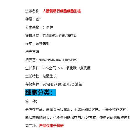
资源名称
人膀胱移行细胞细胞形态
种属：
RT4
分离基物：；男性
提供形式：
T25
细胞培养瓶
/
冻存管
模式：菌株未知
培养方法
培养基：
90%RPMI-1640+10%FBS
生长条件：
95%
空气
+5%
二氧化碳
37
摄氏度
生长特性：贴壁生长
存储条件：
90%FBS+10%DMSO
液氮
细胞分类：
第一种：
是冻存产品，由氮直液接拿出，干冰运输给客户。一般不推荐这种，
能状态影响很大，也不是细胞储存的
zui
好方式，快递时间也很难控
第二种：
产品仅用于科研