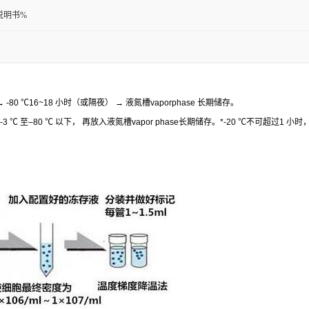
说明书%
 -80
℃
16~18
小时（或隔夜）
→
液氮槽
vaporphase
长期储存。
-3
℃
至
–80
℃
以下，
再放入液氮槽
vapor phase
长期储存。
*-20
℃
不可超过
1
小时