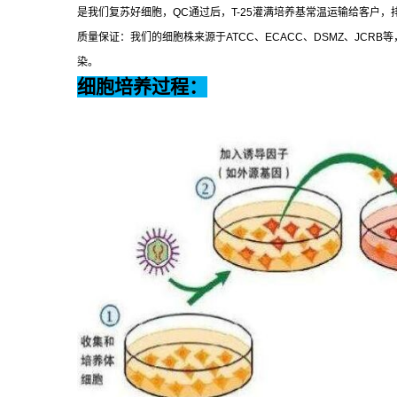
是我们复苏好细胞，
QC
通过后，
T-25
灌满培养基常温运输给客户，
质量保证：我们的细胞株来源于
ATCC
、
ECACC
、
DSMZ
、
JCRB
等
染。
细胞培养过程：