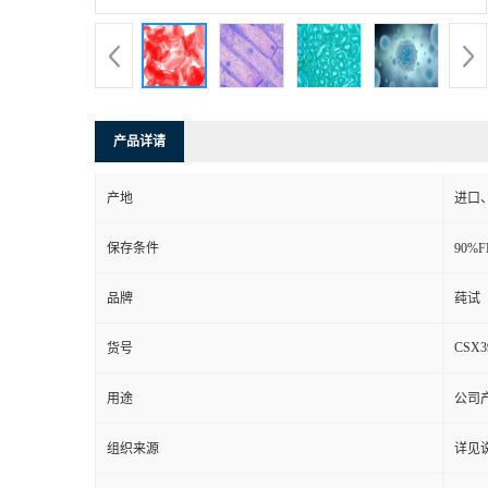
产品详请
产地
进口
保存条件
90%
品牌
莼试
CSX3
货号
用途
公司
组织来源
详见