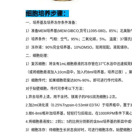
细胞培养步骤：
一．培养基及培养冻存条件准备：
1
）准备
MEM
培养基
(MEM:GIBCO,
货号
11095-080)
，
85%
；北美胎
2
）培养条件：
气相：空气，
95%
；二氧化碳，
5%
。
温度：
37
摄氏
3
）冻存液：
90%
完全培养基，
10%DMSO
，现用现配。液氮储存。
二．细胞处理：
1
）复苏细胞：将含有
1mL
细胞悬液的冻存管在
37
℃
水浴中迅速摇晃
（或将细胞悬液加入
10cm
皿中，加入约
8ml
培养基，培养过夜）。
2
）细胞传代：如果细胞密度达
80%-90%
，即可进行传代培养。
对于贴壁细胞，传代可参考以下方法：
1.
弃去培养上清，用不含钙、镁离子的
PBS
润洗细胞
1-2
次。
2.
加
2ml
消化液（
0.25%Trypsin-0.53mM EDTA
）于培养瓶中，置于
3.
按
6-8ml/
瓶补加培养基，轻轻打匀后吸出，在
1000RPM
条件下离
4.
将细胞悬液按
1
：
2
到
1
：
5
的比例分到新的含
8ml
培养基的新皿中或
3
）细胞冻存：待细胞生长状态良好时，可进行细胞冻存。贴壁细胞