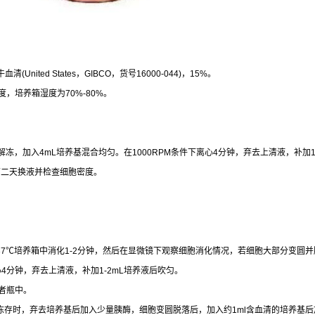
牛血清
(United States
，
GIBCO
，货号
16000-044)
，
15%
。
度，培养箱湿度为
70%-80%
。
解冻，加入
4mL
培养基混合均匀。在
1000RPM
条件下离心
4
分钟，弃去上清液，补加
第二天换液并检查细胞密度。
37
℃
培养箱中消化
1-2
分钟，然后在显微镜下观察细胞消化情况，若细胞大部分变圆并
心
4
分钟，弃去上清液，补加
1-2mL
培养液后吹匀。
者瓶中。
冻存时，弃去培养基后加入少量胰酶，细胞变圆脱落后，加入约
1ml
含血清的培养基后