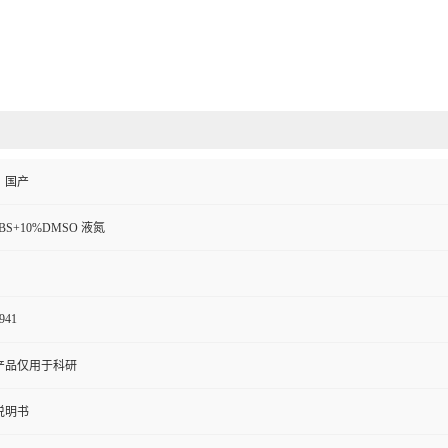
、国产
FBS+10%DMSO 液氮
941
产品仅用于科研
说明书