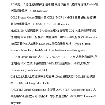
RD
细胞，人恶性胚胎横纹肌瘤细胞
屎肠球菌
艾氏腹水瘤瘤株
;Ehrlich
酮
咯酸质量规格：
>98%Ketorolac
CCL2 Protein Mouse
重组小鼠
CCL2 / MCP-1 / MCP1
蛋白
(His
标签
)
来
氟米特质量规格：
>98.5%,USP31,BRLeflunomide
MADB106(
大鼠癌细胞
) 5
×
106cells/
瓶×
2
食蟹猴
CD2
人细胞裂解液
(
阳
性对照
)
来氟米特（标准品）质量规格：
HPLC>98%,
标准品
Leflunomide
EB
病毒转化的人
B
细胞
;KMY1022
粘蛋白质量规格：
Type I-S; from
bovine submaxillary glandsMucin from bovine submaxillary glands
L1CAM Others Human
人
CD171 / NCAML1 / L1CAM
人细胞裂解液
(
阳
性对照
) N,N'-
二琥珀基碳酸酯
(>98%,EP)
质量规格：
>98%,EPN,N'-
Disuccinimidyl carbonate (DSC)
CM-R021
大鼠*上皮细胞完全培养基
100mL
滂胺天蓝
(~50%,BS)
质量规
格：
~50%,BSChicago sky blue 6B
ANGPTL7 Others Cynomolgus
食蟹猴
ANGPTL7 / Angiopoietin-like 7
人
细胞裂解液
(
阳性对照
)
氯铵
-T
三水
(>
质量规格：
>98%,BRChloramine T,
trihydrate