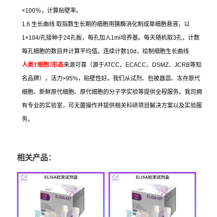
×100
％，计算贴壁率。
1.6
生长曲线
取指数生长期的细胞用胰酶消化制成单细胞悬液，以
1×104/
孔接种于
24
孔板，每孔加入
1ml
培养基。每天随机取
3
孔，计数
每孔细胞的数目并计算平均值。连续计数
10d
，绘制细胞生长曲线
人类
T
细胞
7
形态
来源可靠（源于
ATCC
、
ECACC
、
DSMZ
、
JCRB
等知
名品牌），活力
>95%
，贴壁性好。我们从试剂、包被器皿、冻存原代
细胞、新鲜原代细胞、原代细胞的分子学实验等提供全程服务。我司拥
有专业的实验室，可无菌操作并提供相关科研项目解决方案以及实验服
务。
相关产品：