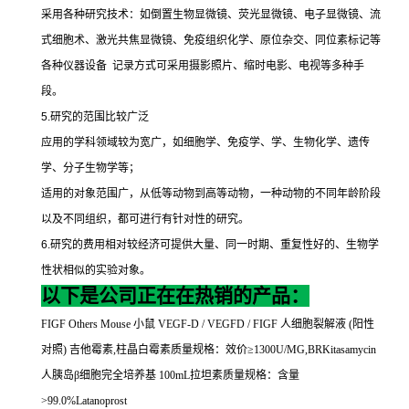
采用各种研究技术：如倒置生物显微镜、荧光显微镜、电子显微镜、流
式细胞术、激光共焦显微镜、免疫组织化学、原位杂交、同位素标记等
各种仪器设备
记录方式可采用摄影照片、缩时电影、电视等多种手
段。
5.
研究的范围比较广泛
应用的学科领域较为宽广，如细胞学、免疫学、学、生物化学、遗传
学、分子生物学等；
适用的对象范围广，从低等动物到高等动物，一种动物的不同年龄阶段
以及不同组织，都可进行有针对性的研究。
6.
研究的费用相对较经济可提供大量、同一时期、重复性好的、生物学
性状相似的实验对象。
以下是公司正在在热销的产品：
FIGF Others Mouse
小鼠
VEGF-D / VEGFD / FIGF
人细胞裂解液
(
阳性
对照
)
吉他霉素
,
柱晶白霉素质量规格：效价≥
1300U/MG,BRKitasamycin
人胰岛β细胞完全培养基
100mL
拉坦素质量规格：含量
>99.0%Latanoprost