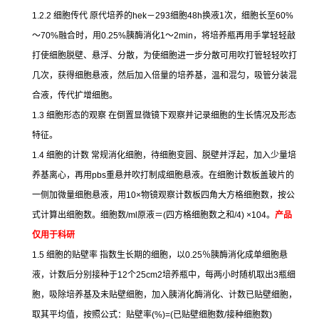
1.2.2
细胞传代
原代培养的
hek
－
293
细胞
48h
换液
1
次，细胞长至
60%
～
70%
融合时，用
0.25%
胰酶消化
1
～
2min
，将培养瓶再用手掌轻轻敲
打使细胞脱壁、悬浮、分散，为使细胞进一步分散可用吹打管轻轻吹打
几次，获得细胞悬液，然后加入倍量的培养基，温和混匀，吸管分装混
合液，传代扩增细胞。
1.3
细胞形态的观察
在倒置显微镜下观察并记录细胞的生长情况及形态
特征。
1.4
细胞的计数
常规消化细胞，待细胞变圆、脱壁并浮起，加入少量培
养基离心，再用
pbs
重悬并吹打制成细胞悬液。在细胞计数板盖玻片的
一侧加微量细胞悬液，用
10×
物镜观察计数板四角大方格细胞数，按公
式计算出细胞数。细胞数
/ml
原液＝
(
四方格细胞数之和
/4) ×104
。
产品
仅用于科研
1.5
细胞的贴壁率
指数生长期的细胞，以
0.25
％胰酶消化成单细胞悬
液，计数后分别接种于
12
个
25cm2
培养瓶中，每两小时随机取出
3
瓶细
胞，吸除培养基及未贴壁细胞，加入胰消化酶消化、计数已贴壁细胞，
取其平均值，按照公式：贴壁率
(%)=(
已贴壁细胞数
/
接种细胞数
)