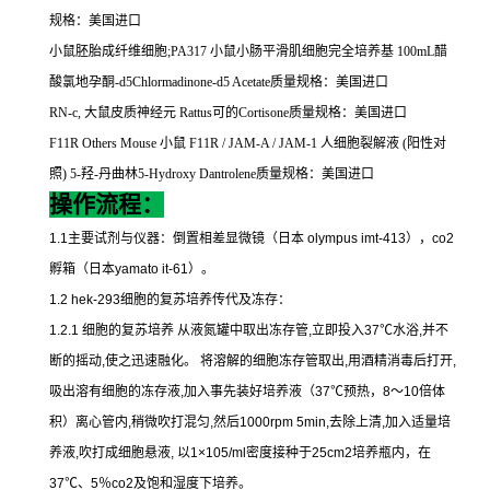
规格：美国进口
小鼠胚胎成纤维细胞
;PA317
小鼠小肠平滑肌细胞完全培养基
100mL
醋
酸氯地孕酮
-d5Chlormadinone-d5 Acetate
质量规格：美国进口
RN-c,
大鼠皮质神经元
Rattus
可的
Cortisone
质量规格：美国进口
F11R Others Mouse
小鼠
F11R / JAM-A / JAM-1
人细胞裂解液
(
阳性对
照
) 5-
羟
-
丹曲林
5-Hydroxy Dantrolene
质量规格：美国进口
操作流程：
1.1
主要试剂与仪器：倒置相差显微镜（日本
olympus imt-413
），
co2
孵箱（日本
yamato it-61
）。
1.2 hek-293
细胞的复苏培养传代及冻存：
1.2.1
细胞的复苏培养
从液氮罐中取出冻存管
,
立即投入
37
℃
水浴
,
并不
断的摇动
,
使之迅速融化。
将溶解的细胞冻存管取出
,
用酒精消毒后打开
,
吸出溶有细胞的冻存液
,
加入事先装好培养液（
37
℃
预热，
8
～
10
倍体
积）离心管内
,
稍微吹打混匀
,
然后
1000rpm 5min,
去除上清
,
加入适量培
养液
,
吹打成细胞悬液
,
以
1×105/ml
密度接种于
25cm2
培养瓶内，在
37
℃
、
5
％
co2
及饱和湿度下培养。