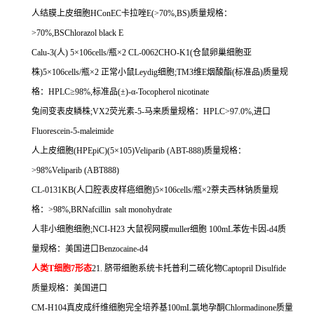
人结膜上皮细胞
HConEC
卡拉唑
E(>70%,BS)
质量规格：
>70%,BSChlorazol black E
Calu-3(
人
) 5
×
106cells/
瓶×
2 CL-0062CHO-K1(
仓鼠卵巢细胞亚
株
)5
×
106cells/
瓶×
2
正常小鼠
Leydig
细胞
;TM3
维
E
烟酸酯
(
标准品
)
质量规
格：
HPLC
≥
98%,
标准品
(
±
)-
α
-Tocopherol nicotinate
兔间变表皮鳞株
;VX2
荧光素
-5-
马来质量规格：
HPLC>97.0%,
进口
Fluorescein-5-maleimide
人上皮细胞
(HPEpiC)(5
×
105)Veliparib (ABT-888)
质量规格：
>98%Veliparib (ABT888)
CL-0131KB(
人口腔表皮样癌细胞
)5
×
106cells/
瓶×
2
萘夫西林钠质量规
格：
>98%,BRNafcillin salt monohydrate
人非小细胞细胞
;NCI-H23
大鼠视网膜
muller
细胞
100mL
苯佐卡因
-d4
质
量规格：美国进口
Benzocaine-d4
人类
T
细胞
7
形态
21.
脐带细胞系统卡托普利二硫化物
Captopril Disulfide
质量规格：美国进口
CM-H104
真皮成纤维细胞完全培养基
100mL
氯地孕酮
Chlormadinone
质量