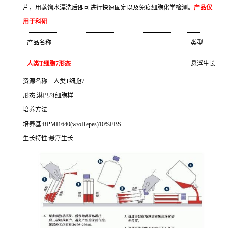
片，用蒸馏水漂洗后即可进行快速固定以及免疫细胞化学检测。
产品仅
用于科研
产品名称
类型
人类
T
细胞
7
形态
悬浮生长
资源名称
人类
T
细胞
7
形态
:
淋巴母细胞样
培养方法
培养基
:RPMI1640(w/oHepes)10%FBS
生长特性
:
悬浮生长