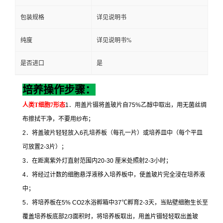
包装规格
详见说明书
纯度
详见说明书%
是否进口
是
培养操作步骤：
人类
T
细胞
7
形态
1
．用盖片镊将盖玻片自
75%
乙醇中取出，用无菌丝绸
布擦拭干净，不要用纱布；
2
．将盖玻片轻轻放入
6
孔培养板（每孔一片）或培养皿中（每个平皿
可放置
2-3
片）；
3
．在距离紫外灯直射范围内
20-30
厘米处照射
2-3
小时；
4
．将经过计数的细胞悬浮液移入培养板中，使盖玻片完全浸在培养液
中；
5
．将培养板在
5% CO2
水浴孵箱中
37
℃
孵育
2-3
天，当贴壁细胞生长至
覆盖培养板底部
2/3
面积时，将培养板取出，用盖片镊轻轻取出盖玻