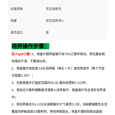
包装规格
详见说明书
纯度
详见说明书%
是否进口
是
培养操作步骤：
抗人
IgM
小鼠
7
1
．用盖片镊将盖玻片自
75%
乙醇中取出，用无菌丝绸
布擦拭干净，不要用纱布；
2
．将盖玻片轻轻放入
6
孔培养板（每孔一片）或培养皿中（每个平皿
可放置
2-3
片）；
3
．在距离紫外灯直射范围内
20-30
厘米处照射
2-3
小时；
4
．将经过计数的细胞悬浮液移入培养板中，使盖玻片完全浸在培养液
中；
5
．将培养板在
5% CO2
水浴孵箱中
37
℃
孵育
2-3
天，当贴壁细胞生长至
覆盖培养板底部
2/3
面积时，将培养板取出，用盖片镊轻轻取出盖玻