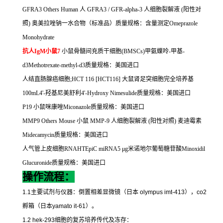
GFRA3 Others Human
人
GFRA3 / GFR-alpha-3
人细胞裂解液
(
阳性对
照
)
奥美拉唑钠一水合物（标准品）质量规格：含量测定
Omeprazole
Monohydrate
抗人
IgM
小鼠
7
小鼠骨髓间充质干细胞
(BMSCs)
甲氨蝶呤
-
甲基
-
d3Methotrexate-methyl-d3
质量规格：美国进口
人结直肠腺癌细胞
;HCT 116 [HCT116]
大鼠肾足突细胞完全培养基
100mL4'-
羟基尼美舒利
4'-Hydroxy Nimesulide
质量规格：美国进口
P19
小鼠咪康唑
Miconazole
质量规格：美国进口
MMP9 Others Mouse
小鼠
MMP-9
人细胞裂解液
(
阳性对照
)
麦迪霉素
Midecamycin
质量规格：美国进口
人气管上皮细胞
RNAHTEpiC miRNA5
μ
g
米诺地尔葡萄糖苷酸
Minoxidil
Glucuronide
质量规格：美国进口
操作流程：
1.1
主要试剂与仪器：倒置相差显微镜（日本
olympus imt-413
），
co2
孵箱（日本
yamato it-61
）。
1.2 hek-293
细胞的复苏培养传代及冻存：