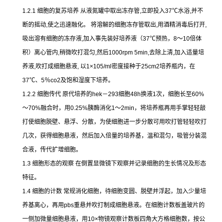
1.2.1
细胞的复苏培养
从液氮罐中取出冻存管
,
立即投入
37
℃
水浴
,
并不
断的摇动
,
使之迅速融化。
将溶解的细胞冻存管取出
,
用酒精消毒后打开
,
吸出溶有细胞的冻存液
,
加入事先装好培养液（
37
℃
预热，
8
～
10
倍体
积）离心管内
,
稍微吹打混匀
,
然后
1000rpm 5min,
去除上清
,
加入适量培
养液
,
吹打成细胞悬液
,
以
1×105/ml
密度接种于
25cm2
培养瓶内，在
37
℃
、
5
％
co2
及饱和湿度下培养。
1.2.2
细胞传代
原代培养的
hek
－
293
细胞
48h
换液
1
次，细胞长至
60%
～
70%
融合时，用
0.25%
胰酶消化
1
～
2min
，将培养瓶再用手掌轻轻敲
打使细胞脱壁、悬浮、分散，为使细胞进一步分散可用吹打管轻轻吹打
几次，获得细胞悬液，然后加入倍量的培养基，温和混匀，吸管分装混
合液，传代扩增细胞。
1.3
细胞形态的观察
在倒置显微镜下观察并记录细胞的生长情况及形态
特征。
1.4
细胞的计数
常规消化细胞，待细胞变圆、脱壁并浮起，加入少量培
养基离心，再用
pbs
重悬并吹打制成细胞悬液。在细胞计数板盖玻片的
一侧加微量细胞悬液，用
10×
物镜观察计数板四角大方格细胞数，按公