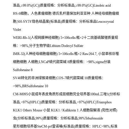
准品
,
≥
99.0%(GC))
质量规格：分析标准品
,
≥
99.0%(GC)Linoleic acid
HS-6
细胞，人色素瘤细胞
德氏乳杆菌保加利亚亚种
人神经母细胞瘤细
胞
;SH-SY5Y
隐色结晶紫
(
标准品
)
质量规格：分析标准品
Leucocrystal
Violet
WERI-Rb-1(
人视网膜神经细胞
) 5
×
106cells/
瓶×
2
十二烷基硫酸锂质量规
格：
>98%,
分子生物学级
Lithium Dodecyl Sulfate
IMR-32(
人神经母细胞瘤细胞
) 5
×
106cells/
瓶×
2 Raw264.7,
小鼠单核巨噬
细胞细胞
人细胞
;LNCaP
硫代甜菜碱
8
质量规格：
>98%,sigma
分装
Sulfobetaine 8
SV40
转化的非洲绿猴肾细胞
;COS-7
硫代甜菜碱
10
质量规格：
>98%,BRSulfobetaine 10
CM-M095
小鼠成年表皮角质形成层细胞完全培养基
100mL
三唑
1(
分析标
准品
,>97%(HPLC))
质量规格：分析标准品
,>97%(HPLC)Triazophos
KLK1 Others Mouse
小鼠
KLK1 / Kallikrein 1
人细胞裂解液
(
阳性对照
)
虫
(
分析标准品
,99%)
质量规格：分析标准品
,99%Tebufenozide
星形细胞培养基
SteCM-prf
雷诺嗪
(
标准品
)
质量规格：
HPLC>98%,
标准