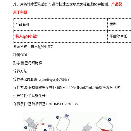
片，用蒸馏水漂洗后即可进行快速固定以及免疫细胞化学检测。
产品仅
用于科研
产品名称
类型
抗人
IgM
小鼠
7
半贴壁生长
资源名称
抗人
IgM
小鼠
7
种属
:3C6
形态
:
淋巴母细胞样
培养方法
培养基
:RPMI1640(w/oHepes)10%FBS
传代方法
:
保持细胞密度在
1
×
105
～
1
×
106cells/ml
之间，每周换液
2
～
3
次
生长特性
:
半贴壁生长
存储条件
:
基础培养基
+8%DMSO+20%FBS