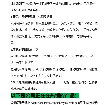
细胞系则可以达到均一性而属于同一类型的细胞，需要时，可采用
*
化
等方法使细胞达到纯化。
4.
研究内容便于观察、检测和记录
采用各种研究技术：如倒置生物显微镜、荧光显微镜、电子显微镜、流
式细胞术、激光共焦显微镜、免疫组织化学、原位杂交、同位素标记等
各种仪器设备
记录方式可采用摄影照片、缩时电影、电视等多种手
段。
5.
研究的范围比较广泛
应用的学科领域较为宽广，如细胞学、免疫学、学、生物化学、遗传
学、分子生物学等；
适用的对象范围广，从低等动物到高等动物，一种动物的不同年龄阶段
以及不同组织，都可进行有针对性的研究。
6.
研究的费用相对较经济可提供大量、同一时期、重复性好的、生物学
性状相似的实验对象。
以下是公司正在在热销的产品：
骨髓间质干细胞
Adult bone marrow mesenchymal stem cells
亚油酸
(
分析标