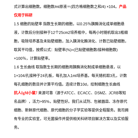
式计算出细胞数。细胞数
/ml
原液＝
(
四方格细胞数之和
/4) ×104
。
产品
仅用于科研
1.5
细胞的贴壁率
指数生长期的细胞，以
0.25
％胰酶消化成单细胞悬
液，计数后分别接种于
12
个
25cm2
培养瓶中，每两小时随机取出
3
瓶细
胞，吸除培养基及未贴壁细胞，加入胰消化酶消化、计数已贴壁细胞，
取其平均值，按照公式：贴壁率
(%)=(
已贴壁细胞数
/
接种细胞数
)
×100
％，计算贴壁率。
1.6
生长曲线
取指数生长期的细胞用胰酶消化制成单细胞悬液，以
1×104/
孔接种于
24
孔板，每孔加入
1ml
培养基。每天随机取
3
孔，计数
每孔细胞的数目并计算平均值。连续计数
10d
，绘制细胞生长曲线
抗人
IgM
小鼠
7
来源可靠（源于
ATCC
、
ECACC
、
DSMZ
、
JCRB
等知
名品牌），活力
>95%
，贴壁性好。我们从试剂、包被器皿、冻存原代
细胞、新鲜原代细胞、原代细胞的分子学实验等提供全程服务。我司拥
有专业的实验室，可无菌操作并提供相关科研项目解决方案以及实验服
务。