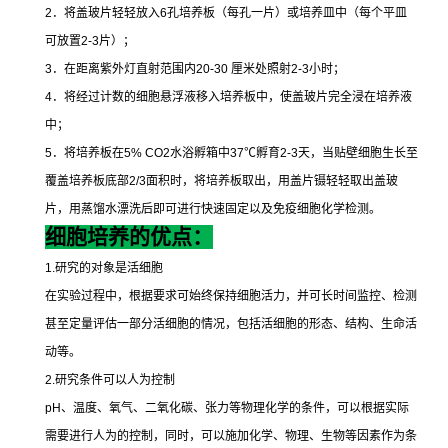
2
．将盖玻片轻轻放入
6
孔培养板（每孔一片）或培养皿中（每个平皿
可放置
2-3
片）；
3
．在距离紫外灯直射范围内
20-30
厘米处照射
2-3
小时；
4
．将经过计数的细胞悬浮液移入培养板中，使盖玻片完全浸在培养液
中；
5
．将培养板在
5% CO2
水浴孵箱中
37
℃
孵育
2-3
天，当贴壁细胞生长至
覆盖培养板底部
2/3
面积时，将培养板取出，用盖片镊轻轻取出盖玻
片，用蒸馏水漂洗后即可进行快速固定以及免疫细胞化学检测。
细胞培养的优点：
1.
研究的对象是活细胞
在实验过程中，根据要求可始终保持细胞活力，并可长时间监控、检测
甚至定量评估一部分活细胞的情况，包括活细胞的形态、结构、生命活
动等。
2.
研究条件可以人为控制
pH
、温度、氧气、二氧化碳、张力等物理化学的条件，可以根据实际
需要进行人为的控制，同时，可以施加化学、物理、生物等因素作为条