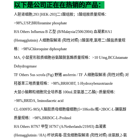
以下是公司正在在热销的产品：
人胚肾细胞
;293 [HEK-293]
二
1
酸组胺；
1
酸组胺质量规格：
>98%,USP,BRHistamine phosphate
HA Others Influenza B
乙型
(B/Malaysia/2506/2004)
血凝素
HA1
(Hemagglutinin)
人细胞裂解液
(
阳性对照
) 1
酸氯喹
,
氯喹二
1
酸盐质量规
格：
>98%Chloroquine diphosphate
MA,
小鼠星形胶质细胞谷氨酸脱氢酶质量规格：
>10 U/mg,BCGlutamate
Dehydrogenase
TF Others Sus scrofa (Pig)
野猪
ansferrin / TF
人细胞裂解液
(
阳性对照
)
对
羟基苯三唑质量规格：
>98%,BRHOBT, 1-Hydroxybenzotriazole
大鼠小脑颗粒细胞完全培养基
100mL
亚氨基二乙酸
(>
质量规格：
>98%,BRIDA, Iminodiacetic acid
CL-0309TG-905(
人脑胶质母细胞瘤细胞
)5
×
106cells/
瓶×
2BOC-L-
脯氨醇
质量规格：
>98%,BRBOC-L-Prolinol
HA Others H7N7
甲型
H7N7 (A/Netherlands/219/03)
血凝素
(Hemagglutinin / HA)
杆状病毒
-
昆虫细胞裂解液
(
阳性对照
)
丝氨醇
,2-
氨