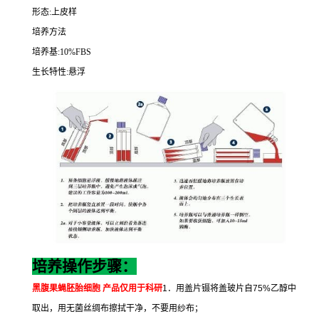
形态
:
上皮样
培养方法
培养基
:10%FBS
生长特性
:
悬浮
培养操作步骤：
黑腹果蝇胚胎细胞
产品仅用于科研
1
．用盖片镊将盖玻片自
75%
乙醇中
取出，用无菌丝绸布擦拭干净，不要用纱布；