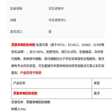
包装规格
详见说明书
纯度
详见说明书%
是否进口
是
黑腹果蝇胚胎细胞
来源可靠（源于
ATCC
、
ECACC
、
DSMZ
、
JCRB
等
知名品牌），活力
>95%
，贴壁性好。我们从试剂、包被器皿、冻存原
代细胞、新鲜原代细胞、原代细胞的分子学实验等提供全程服务。我司
拥有专业的实验室，可无菌操作并提供相关科研项目解决方案以及实验
服务。
产品仅用于科研
产品名称
类型
黑腹果蝇胚胎细胞
悬浮
资源名称
黑腹果蝇胚胎细胞
种属
:D.Mel