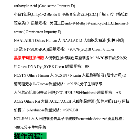
carboxylic Acid (Granisetron Impurity D)
小鼠
T
细胞
;Cl.Ly1+2-/9endo-9-
甲基
-9-
氮杂双环
[3.3.1]
壬烷
-3-
胺（格拉司
琼杂质
F
）质量规格：美国进口
endo-9-Methyl-9-azabicyclo[3.3.1]nonan-3-
amine ( Granisetron Impurity E)
NAALADL1 Others Human
人
NAALADL1
人细胞裂解液
(
阳性对照
)
18-
冠
-6-(>98.0%(GC))
质量规格：
>98.0%(GC)18-Crown 6-Ether
黑腹果蝇胚胎细胞
人侵袭性脉络膜色素瘤细胞
;MuM-2C
核苷酸胶体染
料
Green-DNA Dye,SYBR Green I
质量规格：
BR
NCSTN Others Human
人
NCSTN / Nicasin
人细胞裂解液
(
阳性对照
) D-
葡萄糖无水
D-Glucose
质量规格：
>99.5%,
分子生物学级
人胚胎心肌组织来源细胞
;CCC-HEH-2
咪唑
Imidazole
质量规格：
AR
ACE2 Others Rat
大鼠
ACE2 / ACEH
人细胞裂解液
(
阳性对照
) L(+)-
阿拉
伯糖
L(+)-Arabinose
质量规格：
>98%,BR
NCI-H661
人大细胞细胞去离子甲酰胺
Formamide deionized
质量规格：
>99%,
分子生物学级
操作流程：