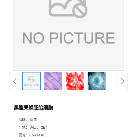
黑腹果蝇胚胎细胞
品牌：
莼试
产地：
进口、国产
货号：
CSX4116