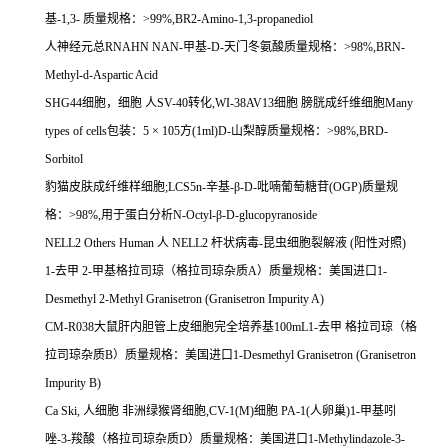
基
-1,3-
质量规格：
>99%,BR2-Amino-1,3-propanediol
人神经元总
RNAHN NAN-
甲基
-D-
天门冬氨酸质量规格：
>98%,BRN-
Methyl-d-Aspartic Acid
SHG44
细胞，细胞
人
SV-40
转化
,WI-38AV13
细胞
膀胱成纤维细胞
Many
types of cells
包装：
5
×
105
方
(1ml)D-
山梨醇质量规格：
>98%,BRD-
Sorbitol
豹猫皮肤成纤维样细胞
;LCS5n-
辛基
-
β
-D-
吡喃葡萄糖苷
(OGP)
质量规
格：
>98%,
用于蛋白分析
N-Octyl-
β
-D-glucopyranoside
NELL2 Others Human
人
NELL2
杆状病毒
-
昆虫细胞裂解液
(
阳性对照
)
1-
去甲
2-
甲基格拉司琼（格拉司琼杂质
A
）质量规格：美国进口
1-
Desmethyl 2-Methyl Granisetron (Granisetron Impurity A)
CM-R038
大鼠肝内胆管上皮细胞完全培养基
100mL1-
去甲
格拉司琼（格
拉司琼杂质
B
）质量规格：美国进口
1-Desmethyl Granisetron (Granisetron
Impurity B)
Ca Ski,
人细胞
非洲绿猴肾细胞
,CV-1(M)
细胞
PA-1(
人卵巢
)1-
甲基吲
唑
-3-
羧酸（格拉司琼杂质
D
）质量规格：美国进口
1-Methylindazole-3-