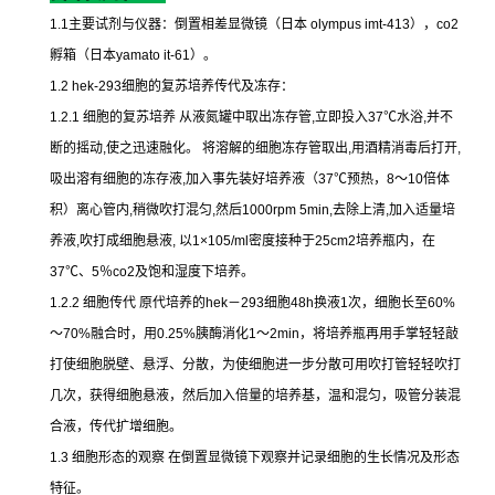
1.1
主要试剂与仪器：倒置相差显微镜（日本
olympus imt-413
），
co2
孵箱（日本
yamato it-61
）。
1.2 hek-293
细胞的复苏培养传代及冻存：
1.2.1
细胞的复苏培养
从液氮罐中取出冻存管
,
立即投入
37
℃
水浴
,
并不
断的摇动
,
使之迅速融化。
将溶解的细胞冻存管取出
,
用酒精消毒后打开
,
吸出溶有细胞的冻存液
,
加入事先装好培养液（
37
℃
预热，
8
～
10
倍体
积）离心管内
,
稍微吹打混匀
,
然后
1000rpm 5min,
去除上清
,
加入适量培
养液
,
吹打成细胞悬液
,
以
1×105/ml
密度接种于
25cm2
培养瓶内，在
37
℃
、
5
％
co2
及饱和湿度下培养。
1.2.2
细胞传代
原代培养的
hek
－
293
细胞
48h
换液
1
次，细胞长至
60%
～
70%
融合时，用
0.25%
胰酶消化
1
～
2min
，将培养瓶再用手掌轻轻敲
打使细胞脱壁、悬浮、分散，为使细胞进一步分散可用吹打管轻轻吹打
几次，获得细胞悬液，然后加入倍量的培养基，温和混匀，吸管分装混
合液，传代扩增细胞。
1.3
细胞形态的观察
在倒置显微镜下观察并记录细胞的生长情况及形态
特征。