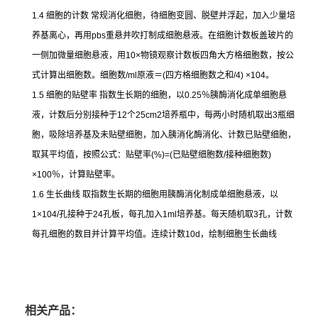
1.4
细胞的计数
常规消化细胞，待细胞变圆、脱壁并浮起，加入少量培
养基离心，再用
pbs
重悬并吹打制成细胞悬液。在细胞计数板盖玻片的
一侧加微量细胞悬液，用
10×
物镜观察计数板四角大方格细胞数，按公
式计算出细胞数。细胞数
/ml
原液＝
(
四方格细胞数之和
/4) ×104
。
1.5
细胞的贴壁率
指数生长期的细胞，以
0.25
％胰酶消化成单细胞悬
液，计数后分别接种于
12
个
25cm2
培养瓶中，每两小时随机取出
3
瓶细
胞，吸除培养基及未贴壁细胞，加入胰消化酶消化、计数已贴壁细胞，
取其平均值，按照公式：贴壁率
(%)=(
已贴壁细胞数
/
接种细胞数
)
×100
％，计算贴壁率。
1.6
生长曲线
取指数生长期的细胞用胰酶消化制成单细胞悬液，以
1×104/
孔接种于
24
孔板，每孔加入
1ml
培养基。每天随机取
3
孔，计数
每孔细胞的数目并计算平均值。连续计数
10d
，绘制细胞生长曲线
相关产品：