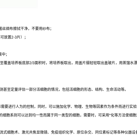
菌丝绸布擦拭干净，不要用纱布；
皿可放置
2-3
片）；
液中；
至覆盖培养板底部
2/3
面积时，将培养板取出，用盖片镊轻轻取出盖玻片，用蒸馏水
测甚至定量评估一部分活细胞的情况，包括活细胞的形态、结构、生命活动等。
际需要进行人为的控制，同时，可以施加化学、物理、生物等因素作为条件而进行实验
的细胞系则可以达到均一性而属于同一类型的细胞，需要时，可采用
*
化等方法使细胞
流式细胞术、激光共焦显微镜、免疫组织化学、原位杂交、同位素标记等各种仪器设