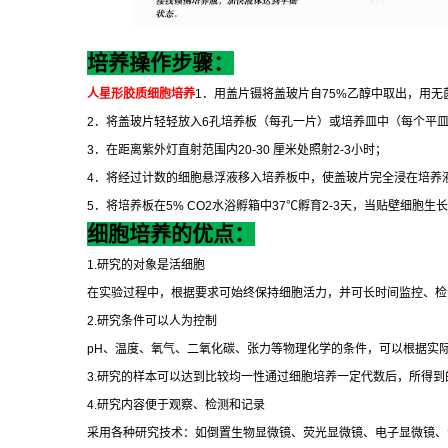
培养操作步骤：
人星形胶质细胞培养
1
．用盖片镊将盖玻片自
75%
乙醇中取出，用无
2
．将盖玻片轻轻放入
6
孔培养板（每孔一片）或培养皿中（每个平
3
．在距离紫外灯直射范围内
20-30
厘米处照射
2-3
小时；
4
．将经过计数的细胞悬浮液移入培养板中，使盖玻片完全浸在培养
5
．将培养板在
5% CO2
水浴孵箱中
37
℃
孵育
2-3
天，当贴壁细胞生长
细胞培养的优点：
1.
研究的对象是活细胞
在实验过程中，根据要求可始终保持细胞活力，并可长时间监控、检
2.
研究条件可以人为控制
pH
、温度、氧气、二氧化碳、张力等物理化学的条件，可以根据实
3.
研究的样本可以达到比较均一性通过细胞培养一定代数后，所得到
4.
研究内容便于观察、检测和记录
采用各种研究技术：如倒置生物显微镜、荧光显微镜、电子显微镜、