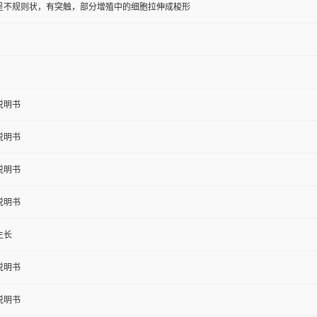
呈不规则状，有突触，部分增殖中的细胞拉伸成梭形
说明书
说明书
说明书
说明书
生长
说明书
说明书