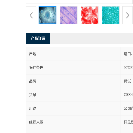
产品详请
产地
进口
保存条件
90%
品牌
莼试
CSX4
货号
用途
公司
组织来源
详见