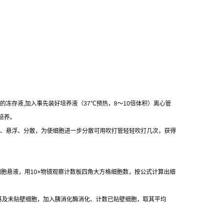
的冻存液
,
加入事先装好培养液（
37
℃
预热，
8
～
10
倍体积）离心管
培养。
、悬浮、分散，为使细胞进一步分散可用吹打管轻轻吹打几次，获得
细胞悬液，用
10×
物镜观察计数板四角大方格细胞数，按公式计算出细
基及未贴壁细胞，加入胰消化酶消化、计数已贴壁细胞，取其平均