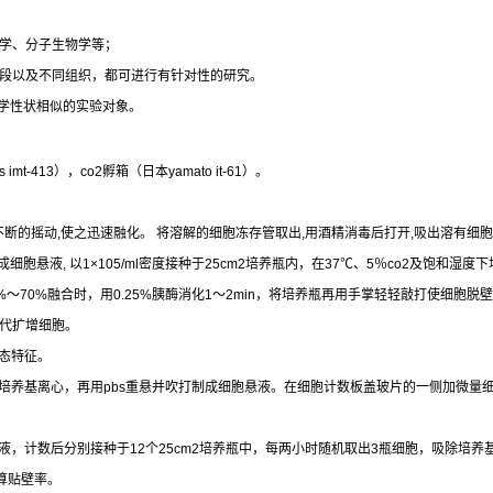
学、分子生物学等；
段以及不同组织，都可进行有针对性的研究。
学性状相似的实验对象。
 imt-413
），
co2
孵箱（日本
yamato it-61
）。
不断的摇动
,
使之迅速融化。
将溶解的细胞冻存管取出
,
用酒精消毒后打开
,
吸出溶有细胞
成细胞悬液
,
以
1×105/ml
密度接种于
25cm2
培养瓶内，在
37
℃
、
5
％
co2
及饱和湿度下
%
～
70%
融合时，用
0.25%
胰酶消化
1
～
2min
，将培养瓶再用手掌轻轻敲打使细胞脱壁
代扩增细胞。
态特征。
培养基离心，再用
pbs
重悬并吹打制成细胞悬液。在细胞计数板盖玻片的一侧加微量
液，计数后分别接种于
12
个
25cm2
培养瓶中，每两小时随机取出
3
瓶细胞，吸除培养
算贴壁率。