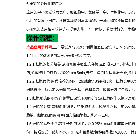
5.
研究的范围比较广泛
应用的学科领域较为宽广，如细胞学、免疫学、学、生物化学、遗传
适用的对象范围广，从低等动物到高等动物，一种动物的不同年龄阶
6.
研究的费用相对较经济可提供大量、同一时期、重复性好的、生物
操作流程：
产品仅用于科研
1.1
主要试剂与仪器：倒置相差显微镜（日本
olympus
1.2 hek-293
细胞的复苏培养传代及冻存：
1.2.1
细胞的复苏培养
从液氮罐中取出冻存管
,
立即投入
37
℃
水浴
,
并
内
,
稍微吹打混匀
,
然后
1000rpm 5min,
去除上清
,
加入适量培养液
,
吹打
1.2.2
细胞传代
原代培养的
hek
－
293
细胞
48h
换液
1
次，细胞长至
60
细胞悬液，然后加入倍量的培养基，温和混匀，吸管分装混合液，传
1.3
细胞形态的观察
在倒置显微镜下观察并记录细胞的生长情况及形
1.4
细胞的计数
常规消化细胞，待细胞变圆、脱壁并浮起，加入少量
胞数。细胞数
/ml
原液＝
(
四方格细胞数之和
/4) ×104
。
1.5
细胞的贴壁率
指数生长期的细胞，以
0.25
％胰酶消化成单细胞悬
值，按照公式：贴壁率
(%)=(
已贴壁细胞数
/
接种细胞数
) ×100
％，计