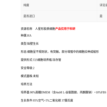
纯度
详见
是否进口
是
资源名称
人星形胶质细胞
产品仅用于科研
种属
:HA
类型
:
贴壁生长
形态
:
细胞呈不规则状，有突触，部分增殖中的细胞拉伸成梭形
提供形式
:T25
细胞培养瓶
/
冻存管
安全等级
:2
模式菌株
:
未知
培养方法
培养基
:90%
高糖
DMEM
（含
4mM L-
谷氨酰胺、丙酮酸钠）
+10%FBS
生长条件
:95%
空气
+5%
二氧化碳
37
摄氏度