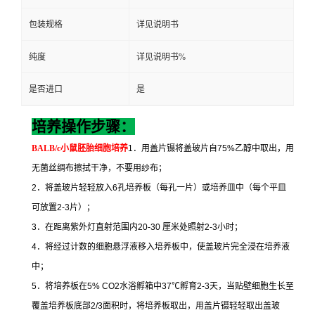
包装规格
详见说明书
纯度
详见说明书%
是否进口
是
培养操作步骤：
BALB/c
小鼠胚胎细胞培养
1
．用盖片镊将盖玻片自
75%
乙醇中取出，用
无菌丝绸布擦拭干净，不要用纱布；
2
．将盖玻片轻轻放入
6
孔培养板（每孔一片）或培养皿中（每个平皿
可放置
2-3
片）；
3
．在距离紫外灯直射范围内
20-30
厘米处照射
2-3
小时；
4
．将经过计数的细胞悬浮液移入培养板中，使盖玻片完全浸在培养液
中；
5
．将培养板在
5% CO2
水浴孵箱中
37
℃
孵育
2-3
天，当贴壁细胞生长至
覆盖培养板底部
2/3
面积时，将培养板取出，用盖片镊轻轻取出盖玻