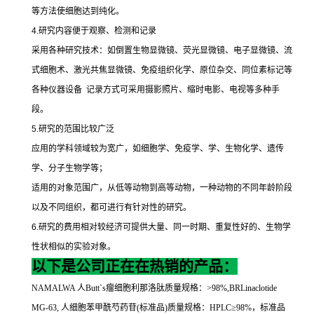
等方法使细胞达到纯化。
4.
研究内容便于观察、检测和记录
采用各种研究技术：如倒置生物显微镜、荧光显微镜、电子显微镜、流
式细胞术、激光共焦显微镜、免疫组织化学、原位杂交、同位素标记等
各种仪器设备
记录方式可采用摄影照片、缩时电影、电视等多种手
段。
5.
研究的范围比较广泛
应用的学科领域较为宽广，如细胞学、免疫学、学、生物化学、遗传
学、分子生物学等；
适用的对象范围广，从低等动物到高等动物，一种动物的不同年龄阶段
以及不同组织，都可进行有针对性的研究。
6.
研究的费用相对较经济可提供大量、同一时期、重复性好的、生物学
性状相似的实验对象。
以下是公司正在在热销的产品：
NAMALWA
人
Butt`s
瘤细胞利那洛肽质量规格：
>98%,BRLinaclotide
MG-63,
人细胞苯甲酰芍药苷
(
标准品
)
质量规格：
HPLC
≥
98%
，标准品