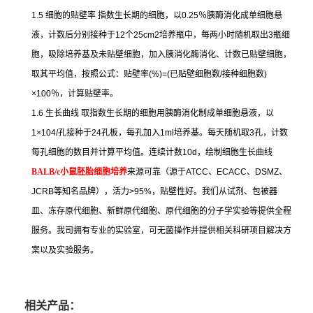
1.5
细胞的贴壁率
指数生长期的细胞，以
0.25
％胰酶消化成单细胞悬
液，计数后分别接种于
12
个
25cm2
培养瓶中，每两小时随机取出
3
瓶细
胞，吸除培养基及未贴壁细胞，加入胰消化酶消化、计数已贴壁细胞，
取其平均值，按照公式：贴壁率
(%)=(
已贴壁细胞数
/
接种细胞数
)
×100
％，计算贴壁率。
1.6
生长曲线
取指数生长期的细胞用胰酶消化制成单细胞悬液，以
1×104/
孔接种于
24
孔板，每孔加入
1ml
培养基。每天随机取
3
孔，计数
每孔细胞的数目并计算平均值。连续计数
10d
，绘制细胞生长曲线
BALB/c
小鼠胚胎细胞培养
来源可靠（源于
ATCC
、
ECACC
、
DSMZ
、
JCRB
等知名品牌），活力
>95%
，贴壁性好。我们从试剂、包被器
皿、冻存原代细胞、新鲜原代细胞、原代细胞的分子学实验等提供全程
服务。我司拥有专业的实验室，可无菌操作并提供相关科研项目解决方
案以及实验服务。
相关产品：