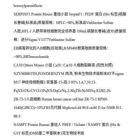
benzoylpaeoniflorin
SERPINF1 Protein Mouse
重组小鼠
SerpinF1 / PEDF
蛋白
(His
标签
)
硫酸
长春碱
(
标准品
)
质量规格：
HPLC>98%,
标准品
Vinblastine Sulfate
人胚
;HFL-I
人脐带单核细胞完全培养基
100mL
硫酸长春碱
(
进分
)
质量规
格：进分
Sigma V1377Vinblastine Sulfate
EB
病毒转化的人
B
细胞
(
拉祜族
);KM9406
替莫唑胺质量规格：
>99%,BRTemozolomide
CA10 Others Mouse
小鼠
Ca10 / Car10
人细胞裂解液
(
阳性对照
)
NZYMBROTH,POWDERNZYM
肉汤
,
粉末生物技术级粉末
RT
不
sigma
M17
神经母细胞瘤
2-
安基基
-15-
冠
-5 95% 1,4,7,10,13-
PqNTcOXcCYCLOPqNTcDqCcNq-2-MqTHcNcMINq 83282-26-
ZR-75-1
人癌细胞
Human breast cancer cell line ZR-75-1 RPMI-
1640(GIBCO)+10%FBS
氘代醇
Mqthcnol-d4 99.8 ctoM D for NMR 811-
98-3
NAMPT Protein Human
重组人
PBEF / Visfatin / NAMPT
蛋白
(His &
GST
标签
)DMB
基二甲基联本
5
克生物技术级