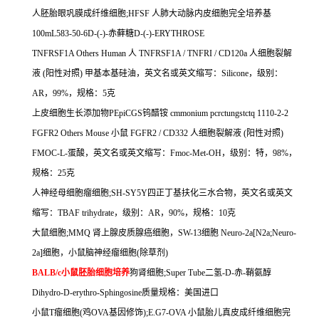
人胚胎眼巩膜成纤维细胞
;HFSF
人肺大动脉内皮细胞完全培养基
100mL583-50-6D-(-)-
赤藓糖
D-(-)-ERYTHROSE
TNFRSF1A Others Human
人
TNFRSF1A / TNFRI / CD120a
人细胞裂解
液
(
阳性对照
)
甲基本基硅油，英文名或英文缩写：
Silicone
，级别：
AR
，
99%
，规格：
5
克
上皮细胞生长添加物
PEpiCGS
钨醋铵
cmmonium pcrctungstctq 1110-2-2
FGFR2 Others Mouse
小鼠
FGFR2 / CD332
人细胞裂解液
(
阳性对照
)
FMOC-L-
蛋酸，英文名或英文缩写：
Fmoc-Met-OH
，级别：特，
98%
，
规格：
25
克
人神经母细胞瘤细胞
;SH-SY5Y
四正丁基扶化三水合物，英文名或英文
缩写：
TBAF trihydrate
，级别：
AR
，
90%
，规格：
10
克
大鼠细胞
;MMQ
肾上腺皮质腺癌细胞，
SW-13
细胞
Neuro-2a[N2a;Neuro-
2a]
细胞，小鼠脑神经瘤细胞
(
除草剂
)
BALB/c
小鼠胚胎细胞培养
狗肾细胞
;Super Tube
二氢
-D-
赤
-
鞘氨醇
Dihydro-D-erythro-Sphingosine
质量规格：美国进口
小鼠
T
瘤细胞
(
鸡
OVA
基因修饰
);E.G7-OVA
小鼠胎儿真皮成纤维细胞完