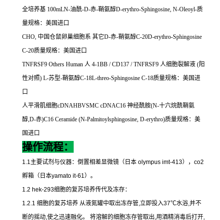
全培养基
100mLN-
油酰
-D-
赤
-
鞘氨醇
D-erythro-Sphingosine, N-Oleoyl-
质
量规格：美国进口
CHO,
中国仓鼠卵巢细胞系
其它
D-
赤
-
鞘氨醇
C-20D-erythro-Sphingosine
C-20
质量规格：美国进口
TNFRSF9 Others Human
人
4-1BB / CD137 / TNFRSF9
人细胞裂解液
(
阳
性对照
) L-
苏型
-
鞘氨醇
C-18L-threo-Sphingosine C-18
质量规格：美国进
口
人平滑肌细胞
cDNAHBVSMC cDNAC16
神经酰胺
(N-
十六烷酰鞘氨
醇
,D-
赤
)C16 Ceramide (N-Palmitoylsphingosine, D-erythro)
质量规格：美
国进口
操作流程：
1.1
主要试剂与仪器：倒置相差显微镜（日本
olympus imt-413
），
co2
孵箱（日本
yamato it-61
）。
1.2 hek-293
细胞的复苏培养传代及冻存：
1.2.1
细胞的复苏培养
从液氮罐中取出冻存管
,
立即投入
37
℃
水浴
,
并不
断的摇动
,
使之迅速融化。
将溶解的细胞冻存管取出
,
用酒精消毒后打开
,