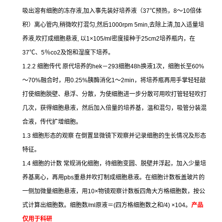
吸出溶有细胞的冻存液
,
加入事先装好培养液（
37
℃
预热，
8
～
10
倍体
积）离心管内
,
稍微吹打混匀
,
然后
1000rpm 5min,
去除上清
,
加入适量培
养液
,
吹打成细胞悬液
,
以
1×105/ml
密度接种于
25cm2
培养瓶内，在
37
℃
、
5
％
co2
及饱和湿度下培养。
1.2.2
细胞传代
原代培养的
hek
－
293
细胞
48h
换液
1
次，细胞长至
60%
～
70%
融合时，用
0.25%
胰酶消化
1
～
2min
，将培养瓶再用手掌轻轻敲
打使细胞脱壁、悬浮、分散，为使细胞进一步分散可用吹打管轻轻吹打
几次，获得细胞悬液，然后加入倍量的培养基，温和混匀，吸管分装混
合液，传代扩增细胞。
1.3
细胞形态的观察
在倒置显微镜下观察并记录细胞的生长情况及形态
特征。
1.4
细胞的计数
常规消化细胞，待细胞变圆、脱壁并浮起，加入少量培
养基离心，再用
pbs
重悬并吹打制成细胞悬液。在细胞计数板盖玻片的
一侧加微量细胞悬液，用
10×
物镜观察计数板四角大方格细胞数，按公
式计算出细胞数。细胞数
/ml
原液＝
(
四方格细胞数之和
/4) ×104
。
产品
仅用于科研