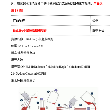
片，用蒸馏水漂洗后即可进行快速固定以及免疫细胞化学检测。
产品仅
用于科研
产品名称
类型
BALB/c
小鼠胚胎细胞培养
贴壁生长
资源名称
BALB/c
小鼠胚胎细胞
种属
:BALB/c3T3cloneA31
形态
:
成纤维细胞样
培养方法
培养基
:DMEM-H:Dulbecco
＇
sModifiedEagle
＇
sMedium(DMEH-
214.5g/LiterGlucose)10%FBS
生长特性
:
贴壁生长