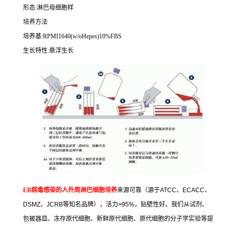
形态
:
淋巴母细胞样
培养方法
培养基
:RPMI1640(w/oHepes)10%FBS
生长特性
:
悬浮生长
EB
病毒感染的人外周淋巴细胞培养
来源可靠（源于
ATCC
、
ECACC
、
DSMZ
、
JCRB
等知名品牌），活力
>95%
，贴壁性好。我们从试剂、
包被器皿、冻存原代细胞、新鲜原代细胞、原代细胞的分子学实验等提