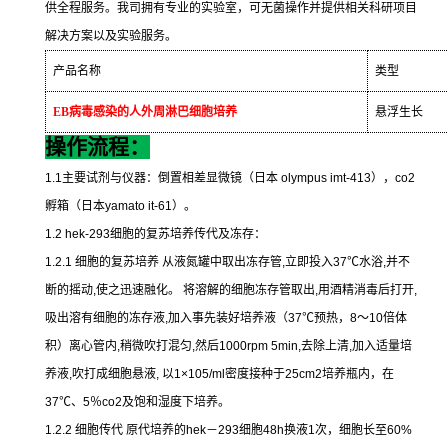
供全程服务。我司拥有专业的实验室，可无菌操作并提供相关科研项目
解决方案以及实验服务。
产品名称
类型
EB
病毒感染的人外周淋巴细胞培养
悬浮生长
操作流程：
1.1
主要试剂与仪器：倒置相差显微镜（日本
olympus imt-413
），
co2
孵箱（日本
yamato it-61
）。
1.2 hek-293
细胞的复苏培养传代及冻存：
1.2.1
细胞的复苏培养
从液氮罐中取出冻存管
,
立即投入
37
℃
水浴
,
并不
断的摇动
,
使之迅速融化。
将溶解的细胞冻存管取出
,
用酒精消毒后打开
,
吸出溶有细胞的冻存液
,
加入事先装好培养液（
37
℃
预热，
8
～
10
倍体
积）离心管内
,
稍微吹打混匀
,
然后
1000rpm 5min,
去除上清
,
加入适量培
养液
,
吹打成细胞悬液
,
以
1×105/ml
密度接种于
25cm2
培养瓶内，在
37
℃
、
5
％
co2
及饱和湿度下培养。
1.2.2
细胞传代
原代培养的
hek
－
293
细胞
48h
换液
1
次，细胞长至
60%