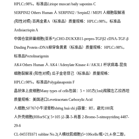
HPLC
≥
98%
，标准品
Liriope muscari baily saponins C
SERPINI2 Others Human
人
SERPINI2 / SerpinI2 / MEPI
人细胞裂解液
(
阳性对照
)
百两金素
A
（标准品）质量规格：
HPLC
≥
98%
，标准品
Ardisiacrispin A
中国仓鼠卵巢细胞
(
亚系*
);CHO-DUKXB11-prepro-TGF
β
2 cDNA-TGF-
β
Dinding Protein cDNA
柳穿鱼黄素（标准品）质量规格：
HPLC
≥
98%
，
标准品
Pectolinarigenin
AK4 Others Human
人
AK4 / Adenylate Kinase 4 / AK3L1
杆状病毒
-
昆虫
细胞裂解液
(
阳性对照
)
瓜子金皂苷己（标准品）质量规格：
HPLC
≥
98%
，标准品
Polygalasaponin F
晶状体上皮细胞
Many types of cells
包装：
5
×
105
方
(1ml)
羧酸左乙拉西坦
质量规格：美国进口
Levetiracetam Carboxylic Acid
人细胞
;SF767
小牛浸膏粉
sh
ē
ng hu
à
sh
ì
j
ì容量：
RT
，避光
100
克
人外壳细胞
(HHorSC)( 5
×
105 )2-
溴
-5-
肖基
2-Bromo-5-nitnopyridinq 4487-
29-6
CL-0455TE671 subline No.2(
人横纹肌细胞
)5
×
106cells/
瓶×
21,4-
奈二酚，