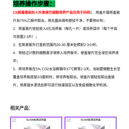
培养操作步骤：
EB
病毒感染的人外周淋巴细胞培养
产品仅用于科研
1
．用盖片镊将盖玻
片自
75%
乙醇中取出，用无菌丝绸布擦拭干净，不要用纱布；
2
．将盖玻片轻轻放入
6
孔培养板（每孔一片）或培养皿中（每个平皿
可放置
2-3
片）；
3
．在距离紫外灯直射范围内
20-30
厘米处照射
2-3
小时；
4
．将经过计数的细胞悬浮液移入培养板中，使盖玻片完全浸在培养液
中；
5
．将培养板在
5% CO2
水浴孵箱中
37
℃
孵育
2-3
天，当贴壁细胞生长至
覆盖培养板底部
2/3
面积时，将培养板取出，用盖片镊轻轻取出盖玻
片，用蒸馏水漂洗后即可进行快速固定以及免疫细胞化学检测。
相关产品：