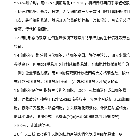
～
70%
融合时，用
0.25%
胰酶消化
1
～
2min
，将培养瓶再用手掌轻轻敲
打使细胞脱壁、悬浮、分散，为使细胞进一步分散可用吹打管轻轻吹打
几次，获得细胞悬液，然后加入倍量的培养基，温和混匀，吸管分装混
合液，传代扩增细胞。
1.3
细胞形态的观察
在倒置显微镜下观察并记录细胞的生长情况及形态
特征。
1.4
细胞的计数
常规消化细胞，待细胞变圆、脱壁并浮起，加入少量培
养基离心，再用
pbs
重悬并吹打制成细胞悬液。在细胞计数板盖玻片的
一侧加微量细胞悬液，用
10×
物镜观察计数板四角大方格细胞数，按公
式计算出细胞数。细胞数
/ml
原液＝
(
四方格细胞数之和
/4) ×104
。
1.5
细胞的贴壁率
指数生长期的细胞，以
0.25
％胰酶消化成单细胞悬
液，计数后分别接种于
12
个
25cm2
培养瓶中，每两小时随机取出
3
瓶细
胞，吸除培养基及未贴壁细胞，加入胰消化酶消化、计数已贴壁细胞，
取其平均值，按照公式：贴壁率
(%)=(
已贴壁细胞数
/
接种细胞数
)
×100
％，计算贴壁率。
1.6
生长曲线
取指数生长期的细胞用胰酶消化制成单细胞悬液，以