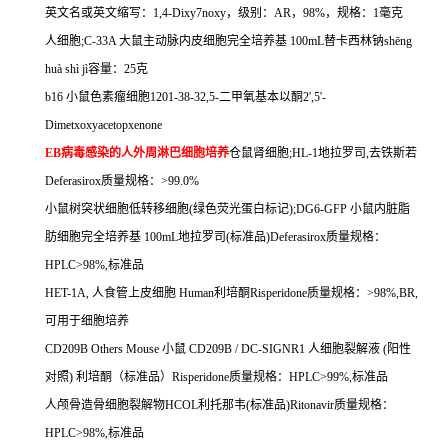
英文名或英文缩写：
1,4-Dixy7noxy
，级别：
AR
，
98%
，规格：
1
毫克
人细胞
;C-33A
大鼠主动脉内皮细胞完全培养基
100mL
替卡西林钠
sh
ē
ng
hu
à
sh
ì
j
ì容量：
25
克
b16
小鼠色素瘤细胞
1201-38-32,5-
二甲氧基本以酮
2',5'-
Dimetxoxyacetopxenone
EB
病毒感染的人外周淋巴细胞培养
仓鼠肾细胞
;HL-1
地拉罗司
,
去铁斯若
Deferasirox
质量规格：
>99.0%
小鼠树突状细胞低转移细胞
(
绿色荧光蛋白标记
);DG6-GFP
小鼠内脏脂
肪细胞完全培养基
100mL
地拉罗司
(
标准品
)Deferasirox
质量规格：
HPLC>98%,
标准品
HET-1A,
人食管上皮细胞
Human
利培酮
Risperidone
质量规格：
>98%,BR,
可用于细胞培养
CD209B Others Mouse
小鼠
CD209B / DC-SIGNR1
人细胞裂解液
(
阳性
对照
)
利培酮（标准品）
Risperidone
质量规格：
HPLC>99%,
标准品
人颅骨造骨细胞裂解物
HCOL
利托那韦
(
标准品
)Ritonavir
质量规格：
HPLC>98%,
标准品