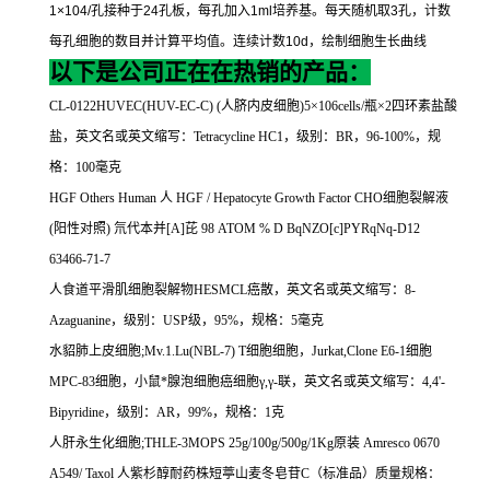
1×104/
孔接种于
24
孔板，每孔加入
1ml
培养基。每天随机取
3
孔，计数
每孔细胞的数目并计算平均值。连续计数
10d
，绘制细胞生长曲线
以下是公司正在在热销的产品：
CL-0122HUVEC(HUV-EC-C) (
人脐内皮细胞
)5
×
106cells/
瓶×
2
四环素盐酸
盐，英文名或英文缩写：
Tetracycline HC1
，级别：
BR
，
96-100%
，规
格：
100
毫克
HGF Others Human
人
HGF / Hepatocyte Growth Factor CHO
细胞裂解液
(
阳性对照
)
氘代本并
[A]
芘
98 ATOM % D BqNZO[c]PYRqNq-D12
63466-71-7
人食道平滑肌细胞裂解物
HESMCL
癌散，英文名或英文缩写：
8-
Azaguanine
，级别：
USP
级，
95%
，规格：
5
毫克
水貂肺上皮细胞
;Mv.1.Lu(NBL-7) T
细胞细胞，
Jurkat,Clone E6-1
细胞
MPC-83
细胞，小鼠*腺泡细胞癌细胞γ
,
γ
-
联，英文名或英文缩写：
4,4'-
Bipyridine
，级别：
AR
，
99%
，规格：
1
克
人肝永生化细胞
;THLE-3MOPS 25g/100g/500g/1Kg
原装
Amresco 0670
A549/ Taxol
人紫杉醇耐药株短葶山麦冬皂苷
C
（标准品）质量规格：