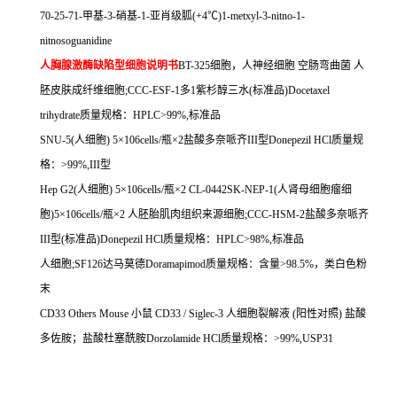
70-25-71-
甲基
-3-
硝基
-1-
亚肖级胍
(+4
℃
)1-metxyl-3-nitno-1-
nitnosoguanidine
人胸腺激酶缺陷型细胞说明书
BT-325
细胞，人神经细胞
空肠弯曲菌
人
胚皮肤成纤维细胞
;CCC-ESF-1
多
1
紫杉醇三水
(
标准品
)Docetaxel
trihydrate
质量规格：
HPLC>99%,
标准品
SNU-5(
人细胞
) 5
×
106cells/
瓶×
2
盐酸多奈哌齐
III
型
Donepezil HCl
质量规
格：
>99%,III
型
Hep G2(
人细胞
) 5
×
106cells/
瓶×
2 CL-0442SK-NEP-1(
人肾母细胞瘤细
胞
)5
×
106cells/
瓶×
2
人胚胎肌肉组织来源细胞
;CCC-HSM-2
盐酸多奈哌齐
III
型
(
标准品
)Donepezil HCl
质量规格：
HPLC>98%,
标准品
人细胞
;SF126
达马莫德
Doramapimod
质量规格：含量
>98.5%
，类白色粉
末
CD33 Others Mouse
小鼠
CD33 / Siglec-3
人细胞裂解液
(
阳性对照
)
盐酸
多佐胺；盐酸杜塞酰胺
Dorzolamide HCl
质量规格：
>99%,USP31