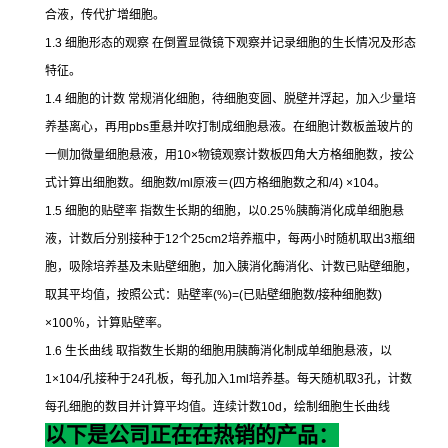
合液，传代扩增细胞。
1.3
细胞形态的观察
在倒置显微镜下观察并记录细胞的生长情况及形态
特征。
1.4
细胞的计数
常规消化细胞，待细胞变圆、脱壁并浮起，加入少量培
养基离心，再用
pbs
重悬并吹打制成细胞悬液。在细胞计数板盖玻片的
一侧加微量细胞悬液，用
10×
物镜观察计数板四角大方格细胞数，按公
式计算出细胞数。细胞数
/ml
原液＝
(
四方格细胞数之和
/4) ×104
。
1.5
细胞的贴壁率
指数生长期的细胞，以
0.25
％胰酶消化成单细胞悬
液，计数后分别接种于
12
个
25cm2
培养瓶中，每两小时随机取出
3
瓶细
胞，吸除培养基及未贴壁细胞，加入胰消化酶消化、计数已贴壁细胞，
取其平均值，按照公式：贴壁率
(%)=(
已贴壁细胞数
/
接种细胞数
)
×100
％，计算贴壁率。
1.6
生长曲线
取指数生长期的细胞用胰酶消化制成单细胞悬液，以
1×104/
孔接种于
24
孔板，每孔加入
1ml
培养基。每天随机取
3
孔，计数
每孔细胞的数目并计算平均值。连续计数
10d
，绘制细胞生长曲线
以下是公司正在在热销的产品：