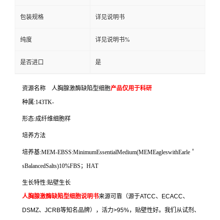
包装规格
详见说明书
纯度
详见说明书%
是否进口
是
资源名称
人胸腺激酶缺陷型细胞
产品仅用于科研
种属
:143TK-
形态
:
成纤维细胞样
培养方法
培养基
:MEM-EBSS:MinimumEssentialMedium(MEMEagleswithEarle
＇
sBalancedSalts)10%FBS
；
HAT
生长特性
:
贴壁生长
人胸腺激酶缺陷型细胞说明书
来源可靠（源于
ATCC
、
ECACC
、
DSMZ
、
JCRB
等知名品牌），活力
>95%
，贴壁性好。我们从试剂、