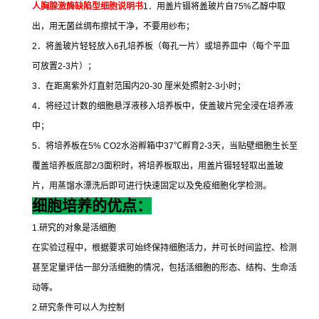
人胸腺激酶缺陷型细胞说明书
1
．用盖片镊将盖玻片自
75%
乙醇中取
出，用无菌丝绸布擦拭干净，不要用纱布；
2
．将盖玻片轻轻放入
6
孔培养板（每孔一片）或培养皿中（每个平皿
可放置
2-3
片）；
3
．在距离紫外灯直射范围内
20-30
厘米处照射
2-3
小时；
4
．将经过计数的细胞悬浮液移入培养板中，使盖玻片完全浸在培养液
中；
5
．将培养板在
5% CO2
水浴孵箱中
37
℃
孵育
2-3
天，当贴壁细胞生长至
覆盖培养板底部
2/3
面积时，将培养板取出，用盖片镊轻轻取出盖玻
片，用蒸馏水漂洗后即可进行快速固定以及免疫细胞化学检测。
细胞培养的优点：
1.
研究的对象是活细胞
在实验过程中，根据要求可始终保持细胞活力，并可长时间监控、检测
甚至定量评估一部分活细胞的情况，包括活细胞的形态、结构、生命活
动等。
2.
研究条件可以人为控制