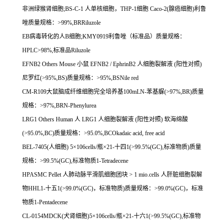
非洲绿猴肾细胞
;BS-C-1
人单核细胞，
THP-1
细胞
Caco-2(
腺癌细胞
)
利鲁
唑质量规格：
>99%,BRRiluzole
EB
病毒转化的人
B
细胞
;KMY0919
利鲁唑（标准品）质量规格：
HPLC>98%,
标准品
Riluzole
EFNB2 Others Mouse
小鼠
EFNB2 / EphrinB2
人细胞裂解液
(
阳性对照
)
尼罗红
(>95%,BS)
质量规格：
>95%,BSNile red
CM-R109
大鼠脑成纤维细胞完全培养基
100mLN-
苯基脲
(>97%,BR)
质量
规格：
>97%,BRN-Phenylurea
LRG1 Others Human
人
LRG1
人细胞裂解液
(
阳性对照
)
软海绵酸
(>95.0%,BC)
质量规格：
>95.0%,BCOkadaic acid, free acid
BEL-7405(
人细胞
) 5
×
106cells/
瓶×
21-
十四
1(>99.5%(GC),
标准物质
)
质量
规格：
>99.5%(GC),
标准物质
1-Tetradecene
HPASMC Pellet
人肺动脉平滑肌细胞团块
> 1 mio.cells
人肝脏细胞裂解
物
HHL1-
十五
1(>99.0%(GC)
，标准物质
)
质量规格：
>99.0%(GC)
，标准
物质
1-Pentadecene
CL-0154MDCK(
犬肾细胞
)5
×
106cells/
瓶×
21-
十六
1(>99.5%(GC),
标准物