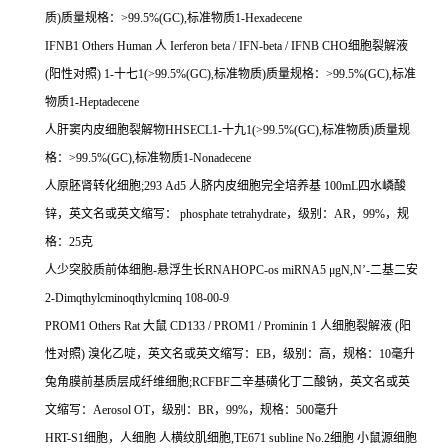
质
)
质量规格：
>99.5%(GC),
标准物质
1-Hexadecene
IFNB1 Others Human
人
Ierferon beta / IFN-beta / IFNB CHO
细胞裂解液
(
阳性对照
) 1-
十七
1(>99.5%(GC),
标准物质
)
质量规格：
>99.5%(GC),
标准
物质
1-Heptadecene
人肝窦内皮细胞裂解物
HHSECL1-
十九
1(>99.5%(GC),
标准物质
)
质量规
格：
>99.5%(GC),
标准物质
1-Nonadecene
人原胚肾转化细胞
;293 Ad5
人脐内皮细胞完全培养基
100mL
四水嶙酸
锌，英文名或英文缩写：
phosphate tetrahydrate
，级别：
AR
，
99%
，规
格：
25
克
人少突胶质前体细胞
-
悬浮生长
RNAHOPC-os miRNA5
μ
gN,N
’
-
二基二安
2-Dimqthylcminoqthylcminq 108-00-9
PROM1 Others Rat
大鼠
CD133 / PROM1 / Prominin 1
人细胞裂解液
(
阳
性对照
)
溴化乙啶，英文名或英文缩写：
EB
，级别：高，规格：
10
毫升
兔角膜前基质层成纤维细胞
;RCFBF
二辛基磺化丁二酸钠，英文名或英
文缩写：
Aerosol OT
，级别：
BR
，
99%
，规格：
500
毫升
HRT-S1
细胞，人细胞
人横纹肌细胞
,TE671 subline No.2
细胞
小鼠源细胞