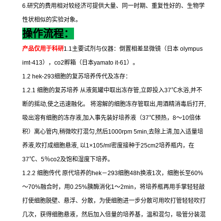
6.
研究的费用相对较经济可提供大量、同一时期、重复性好的、生物学
性状相似的实验对象。
操作流程：
产品仅用于科研
1.1
主要试剂与仪器：倒置相差显微镜（日本
olympus
imt-413
），
co2
孵箱（日本
yamato it-61
）。
1.2 hek-293
细胞的复苏培养传代及冻存：
1.2.1
细胞的复苏培养
从液氮罐中取出冻存管
,
立即投入
37
℃
水浴
,
并不
断的摇动
,
使之迅速融化。
将溶解的细胞冻存管取出
,
用酒精消毒后打开
,
吸出溶有细胞的冻存液
,
加入事先装好培养液（
37
℃
预热，
8
～
10
倍体
积）离心管内
,
稍微吹打混匀
,
然后
1000rpm 5min,
去除上清
,
加入适量培
养液
,
吹打成细胞悬液
,
以
1×105/ml
密度接种于
25cm2
培养瓶内，在
37
℃
、
5
％
co2
及饱和湿度下培养。
1.2.2
细胞传代
原代培养的
hek
－
293
细胞
48h
换液
1
次，细胞长至
60%
～
70%
融合时，用
0.25%
胰酶消化
1
～
2min
，将培养瓶再用手掌轻轻敲
打使细胞脱壁、悬浮、分散，为使细胞进一步分散可用吹打管轻轻吹打
几次，获得细胞悬液，然后加入倍量的培养基，温和混匀，吸管分装混