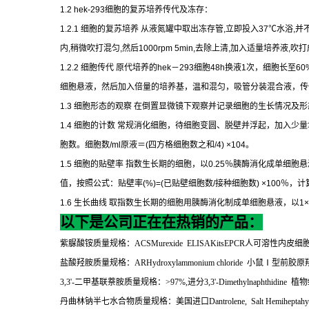
1.2 hek-293
细胞的复苏培养传代及冻存：
1.2.1
细胞的复苏培养
从液氮罐中取出冻存管
,
立即投入
37
℃
水浴
,
并
内
,
稍微吹打混匀
,
然后
1000rpm 5min,
去除上清
,
加入适量培养液
,
吹打
1.2.2
细胞传代
原代培养的
hek
－
293
细胞
48h
换液
1
次，细胞长至
60
细胞悬液，然后加入倍量的培养基，温和混匀，吸管分装混合液，传
1.3
细胞形态的观察
在倒置显微镜下观察并记录细胞的生长情况及形
1.4
细胞的计数
常规消化细胞，待细胞变圆、脱壁并浮起，加入少量
胞数。细胞数
/ml
原液＝
(
四方格细胞数之和
/4) ×104
。
1.5
细胞的贴壁率
指数生长期的细胞，以
0.25
％胰酶消化成单细胞悬
值，按照公式：贴壁率
(%)=(
已贴壁细胞数
/
接种细胞数
) ×100
％，计
1.6
生长曲线
取指数生长期的细胞用胰酶消化制成单细胞悬液，以
1×
以下是公司正在在热销的产品：
紫脲酸铵质量规格：
ACSMurexide ELISAKitsEPCR
人可溶性内皮细
盐酸羟胺质量规格：
ARHydroxylammonium chloride
小鼠Ⅰ型前胶原
3,3'-
二甲基联萘胺质量规格：
>97%,
进分
3,3'-Dimethylnaphthidine
植物
丹曲林钠半七水合物质量规格：美国进口
Dantrolene, Salt Hemiheptah