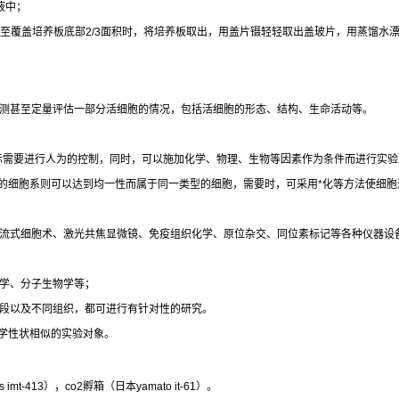
液中；
至覆盖培养板底部
2/3
面积时，将培养板取出，用盖片镊轻轻取出盖玻片，用蒸馏水
测甚至定量评估一部分活细胞的情况，包括活细胞的形态、结构、生命活动等。
际需要进行人为的控制，同时，可以施加化学、物理、生物等因素作为条件而进行实验
的细胞系则可以达到均一性而属于同一类型的细胞，需要时，可采用
*
化等方法使细胞
流式细胞术、激光共焦显微镜、免疫组织化学、原位杂交、同位素标记等各种仪器设
学、分子生物学等；
段以及不同组织，都可进行有针对性的研究。
学性状相似的实验对象。
 imt-413
），
co2
孵箱（日本
yamato it-61
）。