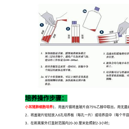
培养操作步骤：
小耳猪肺细胞培养
1
．用盖片镊将盖玻片自
75%
乙醇中取出，用无菌
2
．将盖玻片轻轻放入
6
孔培养板（每孔一片）或培养皿中（每个平
3
．在距离紫外灯直射范围内
20-30
厘米处照射
2-3
小时；