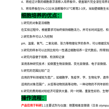
4
．将经过计数的细胞悬浮液移入培养板中，使盖玻片完全浸在培养
5
．将培养板在
5% CO2
水浴孵箱中
37
℃
孵育
2-3
天，当贴壁细胞生长
细胞培养的优点：
1.
研究的对象是活细胞
在实验过程中，根据要求可始终保持细胞活力，并可长时间监控、检
2.
研究条件可以人为控制
pH
、温度、氧气、二氧化碳、张力等物理化学的条件，可以根据实
3.
研究的样本可以达到比较均一性通过细胞培养一定代数后，所得到
4.
研究内容便于观察、检测和记录
采用各种研究技术：如倒置生物显微镜、荧光显微镜、电子显微镜、
5.
研究的范围比较广泛
应用的学科领域较为宽广，如细胞学、免疫学、学、生物化学、遗传
适用的对象范围广，从低等动物到高等动物，一种动物的不同年龄阶
6.
研究的费用相对较经济可提供大量、同一时期、重复性好的、生物
操作流程：
产品仅用于科研
1.1
主要试剂与仪器：倒置相差显微镜（日本
olympus