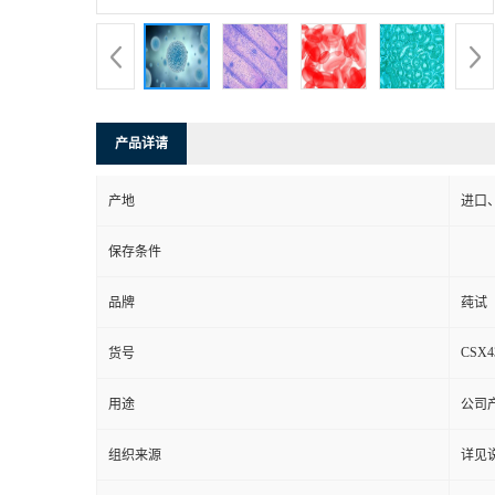
产品详请
产地
进口
保存条件
品牌
莼试
CSX4
货号
用途
公司
组织来源
详见