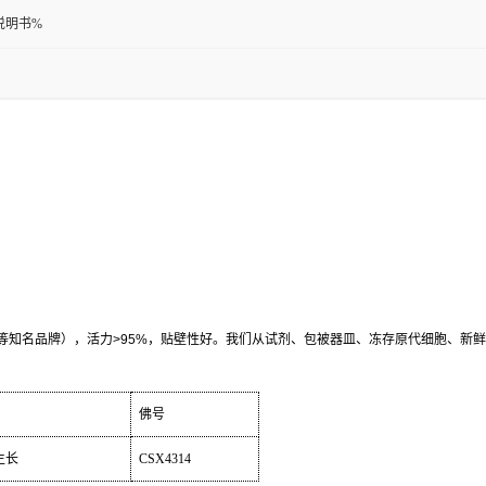
说明书%
等知名品牌），活力
>95%
，贴壁性好。我们从试剂、包被器皿、冻存原代细胞、新鲜
佛号
生长
CSX4314