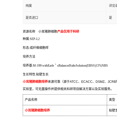
纯度
详见
是否进口
是
资源名称
小耳猪肺细胞
产品仅用于科研
种属
:SEP-L2
形态
:
成纤维细胞样
培养方法
培养基
:M-199:withEarle
＇
sBalancedSaltsSolution(EBSS)15%NBS
生长特性
:
贴壁生长
小耳猪肺细胞培养
来源可靠（源于
ATCC
、
ECACC
、
DSMZ
、
JCRB
实验室，可无菌操作并提供相关科研项目解决方案以及实验服务。
产品名称
类型
小耳猪肺细胞培养
贴壁