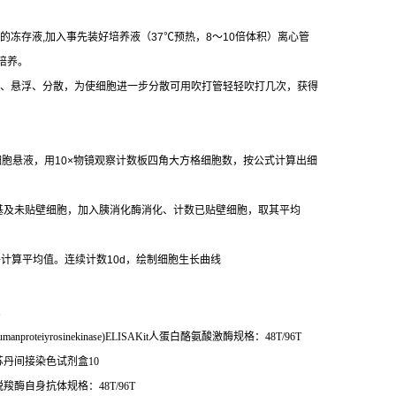
的冻存液
,
加入事先装好培养液（
37
℃
预热，
8
～
10
倍体积）离心管
培养。
、悬浮、分散，为使细胞进一步分散可用吹打管轻轻吹打几次，获得
细胞悬液，用
10×
物镜观察计数板四角大方格细胞数，按公式计算出细
基及未贴壁细胞，加入胰消化酶消化、计数已贴壁细胞，取其平均
并计算平均值。连续计数
10d
，绘制细胞生长曲线
anproteiyrosinekinase)ELISAKit
人蛋白酪氨酸激酶规格：
48T/96T
苏丹间接染色试剂盒
10
脱羧酶自身抗体规格：
48T/96T