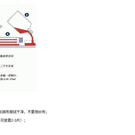
丝绸布擦拭干净，不要用纱布；
皿可放置
2-3
片）；