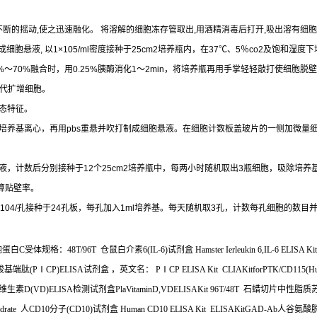
不断的摇动
,
使之迅速融化。
将溶解的细胞冻存管取出
,
用酒精消毒后打开
,
吸出溶有细胞
成细胞悬液
,
以
1×105/ml
密度接种于
25cm2
培养瓶内，在
37
℃
、
5
％
co2
及饱和湿度下
%
～
70%
融合时，用
0.25%
胰酶消化
1
～
2min
，将培养瓶再用手掌轻轻敲打使细胞脱壁
代扩增细胞。
态特征。
培养基离心，再用
pbs
重悬并吹打制成细胞悬液。在细胞计数板盖玻片的一侧加微量
液，计数后分别接种于
12
个
25cm2
培养瓶中，每两小时随机取出
3
瓶细胞，吸除培养
算贴壁率。
104/
孔接种于
24
孔板，每孔加入
1ml
培养基。每天随机取
3
孔，计数每孔细胞的数目
胞蛋白
C
受体规格：
48T/96T
仓鼠白介素
6(IL-6)
试剂盒
Hamster Ierleukin 6,IL-6 ELISA Kit
羧基端肽
(P
Ⅰ
CP)ELISA
试剂盒
，英文名：
P
Ⅰ
CP ELISA Kit CLIAKitforPTK/CD115(Hum
维生素
D(VD)ELISA
检测试剂盒
PlaVitaminD,VDELISAKit 96T/48T
石蜡切片中性脂质
ydrate
人
CD10
分子
(CD10)
试剂盒
Human CD10 ELISA Kit ELISAKitGAD-Ab
人谷氨酸