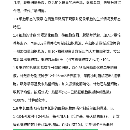
几次，获得细胞悬液，然后加入倍量的培养基，温和混匀，吸管分装混
合液，传代扩增细胞。
1.3
细胞形态的观察
在倒置显微镜下观察并记录细胞的生长情况及形态
特征。
1.4
细胞的计数
常规消化细胞，待细胞变圆、脱壁并浮起，加入少量培
养基离心，再用
pbs
重悬并吹打制成细胞悬液。在细胞计数板盖玻片的
一侧加微量细胞悬液，用
10×
物镜观察计数板四角大方格细胞数，按公
式计算出细胞数。细胞数
/ml
原液＝
(
四方格细胞数之和
/4) ×104
。
1.5
细胞的贴壁率
指数生长期的细胞，以
0.25
％胰酶消化成单细胞悬
液，计数后分别接种于
12
个
25cm2
培养瓶中，每两小时随机取出
3
瓶细
胞，吸除培养基及未贴壁细胞，加入胰消化酶消化、计数已贴壁细胞，
取其平均值，按照公式：贴壁率
(%)=(
已贴壁细胞数
/
接种细胞数
)
×100
％，计算贴壁率。
1.6
生长曲线
取指数生长期的细胞用胰酶消化制成单细胞悬液，以
1×104/
孔接种于
24
孔板，每孔加入
1ml
培养基。每天随机取
3
孔，计数
每孔细胞的数目并计算平均值。连续计数
10d
，绘制细胞生长曲线