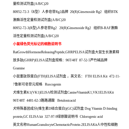
量检测试剂盒
(A/B/C)20
80952-72-3
（
R
型）人参皂苷
Rg2
品牌
20(R)Ginsenoside Rg2
组织
BTK
激酶活性定量检测试剂盒
(A/B/C)20
80952-72-3(R
型
)
人参皂苷
Rg2
20(R)Ginsenoside Rg2
组织
B-RAF
激酶
活性定量检测试剂盒
(A/B/C)20
小鼠绿色荧光标记的细胞说明书
RatGrowthHormoneReleasingPeptide,GHRPELISA
试剂盒大鼠生长激素释
放多肽
(GHRP)ELISA
试剂盒规格：
96T/48T 87-52-5
芦竹碱品牌
Gramine
小鼠重肽铁蛋白
(FTH)ELISA
试剂盒
，英文名：
FTH ELISA Kit 472-11-
7
鲁斯可皂苷元规格
Ruscogenin
犬维生素
K1(VK1)ELISA
检测试剂盒
CanineVitaminK1,VK1ELISAKit
96T/48T 4481-62-3
路路通酸
Betulonicacid
犬特殊基团成分
(
维生素
D
结合蛋白
)(GC)
试剂盒
Dog Vitamin D-binding
protein,GC ELISA kit 327-97-9
绿原酸说明书
Chlorogenic acid
英文名称
HumanGranulocyteChemotacticProtein-2ELISAKit
人中性粒细胞