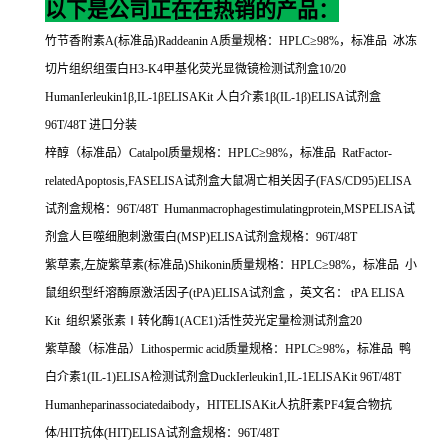
以下是公司正在在热销的产品：
竹节香附素
A(
标准品
)Raddeanin A
质量规格：
HPLC
≥
98%
，标准品
冰冻
切片组织组蛋白
H3-K4
甲基化荧光显微镜检测试剂盒
10/20
HumanIerleukin1
β
,IL-1
β
ELISAKit
人白介素
1
β
(IL-1
β
)ELISA
试剂盒
96T/48T
进口分装
梓醇（标准品）
Catalpol
质量规格：
HPLC
≥
98%
，标准品
RatFactor-
relatedApoptosis,FASELISA
试剂盒大鼠凋亡相关因子
(FAS/CD95)ELISA
试剂盒规格：
96T/48T Humanmacrophagestimulatingprotein,MSPELISA
试
剂盒人巨噬细胞刺激蛋白
(MSP)ELISA
试剂盒规格：
96T/48T
紫草素
,
左旋紫草素
(
标准品
)Shikonin
质量规格：
HPLC
≥
98%
，标准品
小
鼠组织型纤溶酶原激活因子
(tPA)ELISA
试剂盒
，英文名：
tPA ELISA
Kit
组织紧张素Ⅰ转化酶
1(ACE1)
活性荧光定量检测试剂盒
20
紫草酸（标准品）
Lithospermic acid
质量规格：
HPLC
≥
98%
，标准品
鸭
白介素
1(IL-1)ELISA
检测试剂盒
DuckIerleukin1,IL-1ELISAKit 96T/48T
Humanheparinassociatedaibody
，
HITELISAKit
人抗肝素
PF4
复合物抗
体
/HIT
抗体
(HIT)ELISA
试剂盒规格：
96T/48T