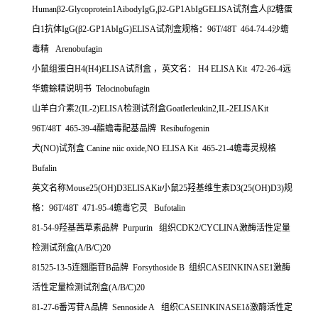
Human
β
2-Glycoprotein1AibodyIgG,
β
2-GP1AbIgGELISA
试剂盒人β
2
糖蛋
白
1
抗体
IgG(
β
2-GP1AbIgG)ELISA
试剂盒规格：
96T/48T 464-74-4
沙蟾
毒精
Arenobufagin
小鼠组蛋白
H4(H4)ELISA
试剂盒
，英文名：
H4 ELISA Kit 472-26-4
远
华蟾蜍精说明书
Telocinobufagin
山羊白介素
2(IL-2)ELISA
检测试剂盒
GoatIerleukin2,IL-2ELISAKit
96T/48T 465-39-4
酯蟾毒配基品牌
Resibufogenin
犬
(NO)
试剂盒
Canine niic oxide,NO ELISA Kit 465-21-4
蟾毒灵规格
Bufalin
英文名称
Mouse25(OH)D3ELISAKit
小鼠
25
羟基维生素
D3(25(OH)D3)
规
格：
96T/48T 471-95-4
蟾毒它灵
Bufotalin
81-54-9
羟基茜草素品牌
Purpurin
组织
CDK2/CYCLINA
激酶活性定量
检测试剂盒
(A/B/C)20
81525-13-5
连翘脂苷
B
品牌
Forsythoside B
组织
CASEINKINASE1
激酶
活性定量检测试剂盒
(A/B/C)20
81-27-6
番泻苷
A
品牌
Sennoside A
组织
CASEINKINASE1
δ激酶活性定