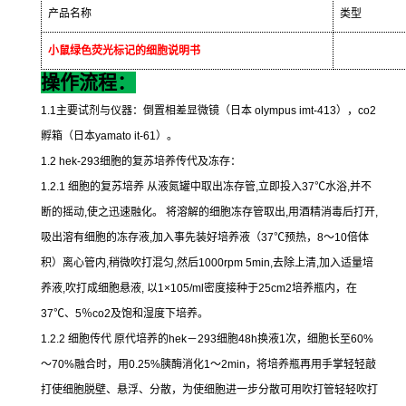
产品名称
类型
小鼠绿色荧光标记的细胞说明书
操作流程：
1.1
主要试剂与仪器：倒置相差显微镜（日本
olympus imt-413
），
co2
孵箱（日本
yamato it-61
）。
1.2 hek-293
细胞的复苏培养传代及冻存：
1.2.1
细胞的复苏培养
从液氮罐中取出冻存管
,
立即投入
37
℃
水浴
,
并不
断的摇动
,
使之迅速融化。
将溶解的细胞冻存管取出
,
用酒精消毒后打开
,
吸出溶有细胞的冻存液
,
加入事先装好培养液（
37
℃
预热，
8
～
10
倍体
积）离心管内
,
稍微吹打混匀
,
然后
1000rpm 5min,
去除上清
,
加入适量培
养液
,
吹打成细胞悬液
,
以
1×105/ml
密度接种于
25cm2
培养瓶内，在
37
℃
、
5
％
co2
及饱和湿度下培养。
1.2.2
细胞传代
原代培养的
hek
－
293
细胞
48h
换液
1
次，细胞长至
60%
～
70%
融合时，用
0.25%
胰酶消化
1
～
2min
，将培养瓶再用手掌轻轻敲
打使细胞脱壁、悬浮、分散，为使细胞进一步分散可用吹打管轻轻吹打