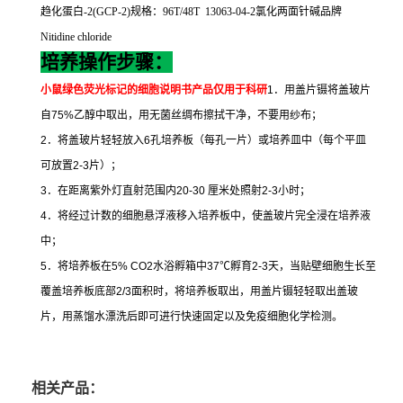
趋化蛋白
-2(GCP-2)
规格：
96T/48T 13063-04-2
氯化两面针碱品牌
Nitidine chloride
培养操作步骤：
小鼠绿色荧光标记的细胞说明书
产品仅用于科研
1
．用盖片镊将盖玻片
自
75%
乙醇中取出，用无菌丝绸布擦拭干净，不要用纱布；
2
．将盖玻片轻轻放入
6
孔培养板（每孔一片）或培养皿中（每个平皿
可放置
2-3
片）；
3
．在距离紫外灯直射范围内
20-30
厘米处照射
2-3
小时；
4
．将经过计数的细胞悬浮液移入培养板中，使盖玻片完全浸在培养液
中；
5
．将培养板在
5% CO2
水浴孵箱中
37
℃
孵育
2-3
天，当贴壁细胞生长至
覆盖培养板底部
2/3
面积时，将培养板取出，用盖片镊轻轻取出盖玻
片，用蒸馏水漂洗后即可进行快速固定以及免疫细胞化学检测。
相关产品：