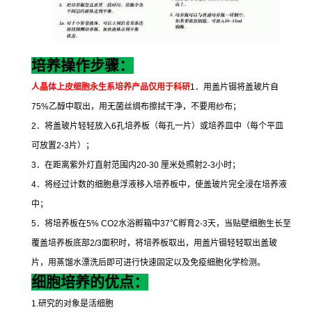
培养操作步骤：
人晶体上皮细胞永生系培养
产品仅用于科研
1
．用盖片镊将盖玻片自
75%
乙醇中取出，用无菌丝绸布擦拭干净，不要用纱布；
2
．将盖玻片轻轻放入
6
孔培养板（每孔一片）或培养皿中（每个平皿
可放置
2-3
片）；
3
．在距离紫外灯直射范围内
20-30
厘米处照射
2-3
小时；
4
．将经过计数的细胞悬浮液移入培养板中，使盖玻片完全浸在培养液
中；
5
．将培养板在
5% CO2
水浴孵箱中
37
℃
孵育
2-3
天，当贴壁细胞生长至
覆盖培养板底部
2/3
面积时，将培养板取出，用盖片镊轻轻取出盖玻
片，用蒸馏水漂洗后即可进行快速固定以及免疫细胞化学检测。
细胞培养的优点：
1.
研究的对象是活细胞