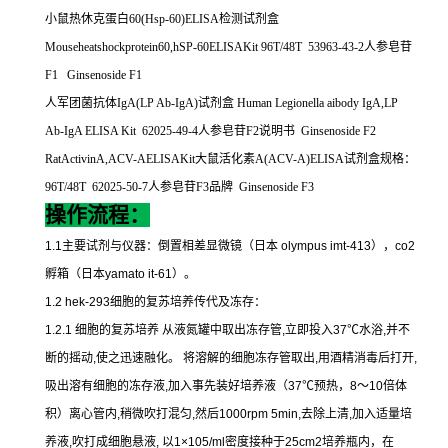
小鼠热休克蛋白
60(Hsp-60)ELISA
检测试剂盒
Mouseheatshockprotein60,hSP-60ELISAKit 96T/48T 53963-43-2
人参皂苷
F1
Ginsenoside F1
人军团菌抗体
IgA(LP Ab-IgA)
试剂盒
Human Legionella aibody IgA,LP
Ab-IgA ELISA Kit 62025-49-4
人参皂苷
F2
说明书
Ginsenoside F2
RatActivinA,ACV-AELISAKit
大鼠活化素
A(ACV-A)ELISA
试剂盒规格：
96T/48T 62025-50-7
人参皂苷
F3
品牌
Ginsenoside F3
操作流程：
1.1
主要试剂与仪器：倒置相差显微镜（日本
olympus imt-413
），
co2
孵箱（日本
yamato it-61
）。
1.2 hek-293
细胞的复苏培养传代及冻存：
1.2.1
细胞的复苏培养
从液氮罐中取出冻存管
,
立即投入
37
℃
水浴
,
并不
断的摇动
,
使之迅速融化。
将溶解的细胞冻存管取出
,
用酒精消毒后打开
,
吸出溶有细胞的冻存液
,
加入事先装好培养液（
37
℃
预热，
8
～
10
倍体
积）离心管内
,
稍微吹打混匀
,
然后
1000rpm 5min,
去除上清
,
加入适量培
养液
,
吹打成细胞悬液
,
以
1×105/ml
密度接种于
25cm2
培养瓶内，在