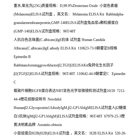
重水
,
氧化氘
(25G)
质量规格：
D,99.9%Deuterium Oxide
小鼠色素瘤
(Melanoma)ELISA
试剂盒
，英文名：
Melanoma ELISA Kit Rabbitalpha-
granularmembraneprotein,GMP-140ELISA
试剂盒兔血浆α颗粒膜蛋白
(GMP-140)ELISA
试剂盒规格：
96T/48T
人抗白色念珠菌
(C.albicans)IgE
抗体
试剂盒
Human Candida
Albicans(C.albicans)IgE aibody ELISA Kit 110623-73-9
朝藿定
B
规格
Epimedin B
Rabbitansforminggrowthfactor
β
2,TGF
β
2ELISAKit
兔转化生长因子
β
2(TGF
β
2)ELISA
试剂盒规格：
96T/48T 110642-44-9
朝藿定
C
Epimedin
C
载玻片细胞
EGFR
蛋白表达
NBT
显色光学显微镜检测试剂盒
10/20 7212-
44-4
橙花叔醇说明书
Nerolidol
Human
β
2-Glycoprotein1AibodyIgM,
β
2-GP1AbIgMELISA
试剂盒人β
2
糖蛋
白
1
抗体
IgM(
β
2-GP1AbIgM)ELISA
试剂盒规格：
96T/48T 67979-25-3
橙
黄决明素品牌
Aurantio-obtusin
小鼠组蛋白
H2B(H2B)ELISA
试剂盒
，英文名：
H2B ELISA Kit 520-26-