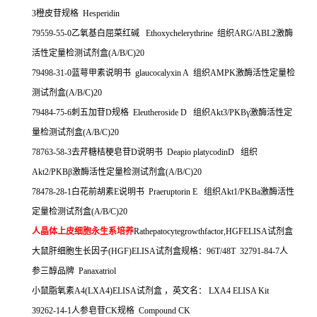
3
橙皮苷规格
Hesperidin
79559-55-0
乙氧基白屈菜红碱
Ethoxychelerythrine
组织
ARG/ABL2
激酶
活性定量检测试剂盒
(A/B/C)20
79498-31-0
蓝萼甲素说明书
glaucocalyxin A
组织
AMPK
激酶活性定量检
测试剂盒
(A/B/C)20
79484-75-6
刺五加苷
D
规格
Eleutheroside D
组织
Akt3/PKB
γ激酶活性定
量检测试剂盒
(A/B/C)20
78763-58-3
去芹糖桔梗皂苷
D
说明书
Deapio platycodinD
组织
Akt2/PKB
β激酶活性定量检测试剂盒
(A/B/C)20
78478-28-1
白花前胡素
E
说明书
Praeruptorin E
组织
Akt1/PKBa
激酶活性
定量检测试剂盒
(A/B/C)20
人晶体上皮细胞永生系培养
Rathepatocytegrowthfactor,HGFELISA
试剂盒
大鼠肝细胞生长因子
(HGF)ELISA
试剂盒规格：
96T/48T 32791-84-7
人
参三醇品牌
Panaxatriol
小鼠脂氧素
A4(LXA4)ELISA
试剂盒
，英文名：
LXA4 ELISA Kit
39262-14-1
人参皂苷
CK
规格
Compound CK