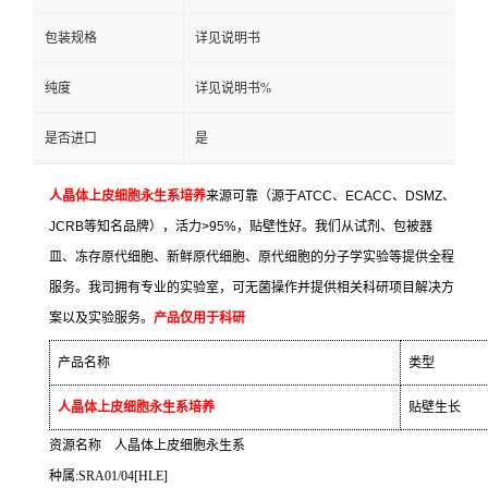
包装规格
详见说明书
纯度
详见说明书%
是否进口
是
人晶体上皮细胞永生系培养
来源可靠（源于
ATCC
、
ECACC
、
DSMZ
、
JCRB
等知名品牌），活力
>95%
，贴壁性好。我们从试剂、包被器
皿、冻存原代细胞、新鲜原代细胞、原代细胞的分子学实验等提供全程
服务。我司拥有专业的实验室，可无菌操作并提供相关科研项目解决方
案以及实验服务。
产品仅用于科研
产品名称
类型
人晶体上皮细胞永生系培养
贴壁生长
资源名称
人晶体上皮细胞永生系
种属
:SRA01/04[HLE]