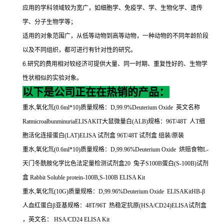
应用的学科领域较为宽广，如细胞学、免疫学、学、生物化学、遗传
学、分子生物学等；
适用的对象范围广，从低等动物到高等动物，一种动物的不同年龄阶段
以及不同组织，都可进行有针对性的研究。
6.
研究的费用相对较经济可提供大量、同一时期、重复性好的、生物学
性状相似的实验对象。
以下是公司正在在热销的产品：
重水
,
氧化氘
(0.6ml*10)
质量规格：
D,99.9%Deuterium Oxide
英文名称
RatmicroalbunminuriaELISAKIT
大鼠微量白
(ALB)
规格：
96T/48T
人
T
细
胞活化连接蛋白
(LAT)ELISA
试剂盒
96T/48T
试剂盒
组装
/
原装
重水
,
氧化氘
(0.6ml*10)
质量规格：
D,99.96%Deuterium Oxide
烘赔食物
L-
天门冬酰胺化学比色法定量检测试剂盒
20
兔子
S100B
蛋白
(S-100B)
试剂
盒
Rabbit Soluble protein-100B,S-100B ELISA Kit
重水
,
氧化氘
(10G)
质量规格：
D,99.96%Deuterium Oxide ELISAKitHB-
β
人血红蛋白β亚基规格：
48T/96T
热稳定抗原
(HSA/CD24)ELISA
试剂盒
，英文名：
HSA/CD24 ELISA Kit