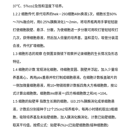
37
℃
、
5
％
co2
及饱和湿度下培养。
1.2.2
细胞传代
原代培养的
hek
－
293
细胞
48h
换液
1
次，细胞长至
60%
～
70%
融合时，用
0.25%
胰酶消化
1
～
2min
，将培养瓶再用手掌轻轻敲
打使细胞脱壁、悬浮、分散，为使细胞进一步分散可用吹打管轻轻吹打
几次，获得细胞悬液，然后加入倍量的培养基，温和混匀，吸管分装混
合液，传代扩增细胞。
1.3
细胞形态的观察
在倒置显微镜下观察并记录细胞的生长情况及形态
特征。
1.4
细胞的计数
常规消化细胞，待细胞变圆、脱壁并浮起，加入少量培
养基离心，再用
pbs
重悬并吹打制成细胞悬液。在细胞计数板盖玻片的
一侧加微量细胞悬液，用
10×
物镜观察计数板四角大方格细胞数，按公
式计算出细胞数。细胞数
/ml
原液＝
(
四方格细胞数之和
/4) ×104
。
1.5
细胞的贴壁率
指数生长期的细胞，以
0.25
％胰酶消化成单细胞悬
液，计数后分别接种于
12
个
25cm2
培养瓶中，每两小时随机取出
3
瓶细
胞，吸除培养基及未贴壁细胞，加入胰消化酶消化、计数已贴壁细胞，
取其平均值，按照公式：贴壁率
(%)=(
已贴壁细胞数
/
接种细胞数
)