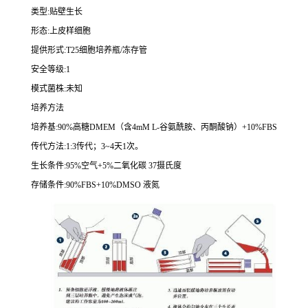
类型
:
贴壁生长
形态
:
上皮样细胞
提供形式
:T25
细胞培养瓶
/
冻存管
安全等级
:1
模式菌株
:
未知
培养方法
培养基
:90%
高糖
DMEM
（含
4mM L-
谷氨酰胺、丙酮酸钠）
+10%FBS
传代方法
:1:3
传代；
3~4
天
1
次。
生长条件
:95%
空气
+5%
二氧化碳
37
摄氏度
存储条件
:90%FBS+10%DMSO
液氮