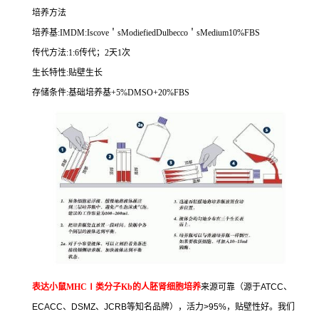
培养方法
培养基
:IMDM:Iscove
＇
sModiefiedDulbecco
＇
sMedium10%FBS
传代方法
:1:6
传代；
2
天
1
次
生长特性
:
贴壁生长
存储条件
:
基础培养基
+5%DMSO+20%FBS
表达小鼠
MHC
Ⅰ类分子
Kb
的人胚肾细胞培养
来源可靠（源于
ATCC
、
ECACC
、
DSMZ
、
JCRB
等知名品牌），活力
>95%
，贴壁性好。我们