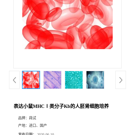
表达小鼠MHCⅠ类分子Kb的人胚肾细胞培养
品牌：
莼试
产地：
进口、国产
发布日期：
2020-06-10