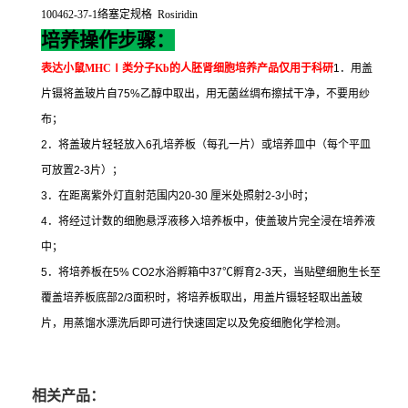
100462-37-1
络塞定规格
Rosiridin
培养操作步骤：
表达小鼠
MHC
Ⅰ类分子
Kb
的人胚肾细胞培养
产品仅用于科研
1
．用盖
片镊将盖玻片自
75%
乙醇中取出，用无菌丝绸布擦拭干净，不要用纱
布；
2
．将盖玻片轻轻放入
6
孔培养板（每孔一片）或培养皿中（每个平皿
可放置
2-3
片）；
3
．在距离紫外灯直射范围内
20-30
厘米处照射
2-3
小时；
4
．将经过计数的细胞悬浮液移入培养板中，使盖玻片完全浸在培养液
中；
5
．将培养板在
5% CO2
水浴孵箱中
37
℃
孵育
2-3
天，当贴壁细胞生长至
覆盖培养板底部
2/3
面积时，将培养板取出，用盖片镊轻轻取出盖玻
片，用蒸馏水漂洗后即可进行快速固定以及免疫细胞化学检测。
相关产品：