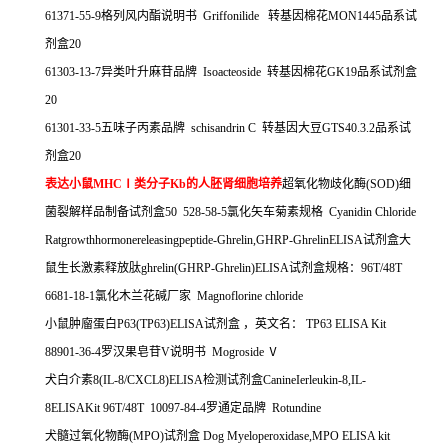
61371-55-9
格列风内酯说明书
Griffonilide
转基因棉花
MON1445
品系试
剂盒
20
61303-13-7
异类叶升麻苷品牌
Isoacteoside
转基因棉花
GK19
品系试剂盒
20
61301-33-5
五味子丙素品牌
schisandrin C
转基因大豆
GTS40.3.2
品系试
剂盒
20
表达小鼠
MHC
Ⅰ类分子
Kb
的人胚肾细胞培养
超氧化物歧化酶
(SOD)
细
菌裂解样品制备试剂盒
50 528-58-5
氯化矢车菊素规格
Cyanidin Chloride
Ratgrowthhormonereleasingpeptide-Ghrelin,GHRP-GhrelinELISA
试剂盒大
鼠生长激素释放肽
ghrelin(GHRP-Ghrelin)ELISA
试剂盒规格：
96T/48T
6681-18-1
氯化木兰花碱厂家
Magnoflorine chloride
小鼠肿廇蛋白
P63(TP63)ELISA
试剂盒
，英文名：
TP63 ELISA Kit
88901-36-4
罗汉果皂苷
V
说明书
Mogroside
Ⅴ
犬白介素
8(IL-8/CXCL8)ELISA
检测试剂盒
CanineIerleukin-8,IL-
8ELISAKit 96T/48T 10097-84-4
罗通定品牌
Rotundine
犬髓过氧化物酶
(MPO)
试剂盒
Dog Myeloperoxidase,MPO ELISA kit