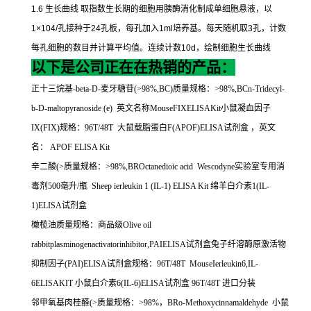
1.6
生长曲线
取指数生长期的细胞用胰酶消化制成单细胞悬液，以
1×104/
孔接种于
24
孔板，每孔加入
1ml
培养基。每天随机取
3
孔，计数
每孔细胞的数目并计算平均值。连续计数
10d
，绘制细胞生长曲线
以下是公司正在在热销的产品：
正十三烷基
-beta-D-
麦牙糖苷
(>98%,BC)
质量规格：
>98%,BCn-Tridecyl-
b-D-maltopyranoside (e)
英文名称
MouseFIXELISAKit
小鼠凝血因子
IX(FIX)
规格：
96T/48T
大鼠载脂蛋白
F(APOF)ELISA
试剂盒
，英文
名：
APOF ELISA Kit
辛二酸
(>
质量规格：
>98%,BROctanedioic acid Wescodyne
实验室专用消
毒剂
500
毫升
/
瓶
Sheep ierleukin 1 (IL-1) ELISA Kit
绵羊白介素
1(IL-
1)ELISA
试剂盒
橄榄油质量规格：商品级
Olive oil
rabbitplasminogenactivatorinhibitor,PAIELISA
试剂盒兔子纤溶酶原激活物
抑制因子
(PAI)ELISA
试剂盒规格：
96T/48T MouseIerleukin6,IL-
6ELISAKIT
小鼠白介素
6(IL-6)ELISA
试剂盒
96T/48T
进口分装
邻甲氧基肉桂醛
(>
质量规格：
>98%
，
BRo-Methoxycinnamaldehyde
小鼠