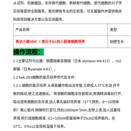
从试剂、包被器皿、冻存原代细胞、新鲜原代细胞、原代细胞的分子学
实验等提供全程服务。我司拥有专业的实验室，可无菌操作并提供相关
科研项目解决方案以及实验服务。
产品名称
类型
表达小鼠
MHC
Ⅰ类分子
Kb
的人胚肾细胞培养
贴壁生长
操作流程：
1.1
主要试剂与仪器：倒置相差显微镜（日本
olympus imt-413
），
co2
孵箱（日本
yamato it-61
）。
1.2 hek-293
细胞的复苏培养传代及冻存：
1.2.1
细胞的复苏培养
从液氮罐中取出冻存管
,
立即投入
37
℃
水浴
,
并不
断的摇动
,
使之迅速融化。
将溶解的细胞冻存管取出
,
用酒精消毒后打开
,
吸出溶有细胞的冻存液
,
加入事先装好培养液（
37
℃
预热，
8
～
10
倍体
积）离心管内
,
稍微吹打混匀
,
然后
1000rpm 5min,
去除上清
,
加入适量培
养液
,
吹打成细胞悬液
,
以
1×105/ml
密度接种于
25cm2
培养瓶内，在
37
℃
、
5
％
co2
及饱和湿度下培养。