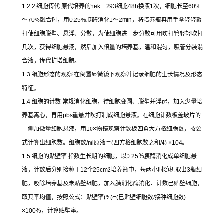
1.2.2
细胞传代
原代培养的
hek
－
293
细胞
48h
换液
1
次，细胞长至
60%
～
70%
融合时，用
0.25%
胰酶消化
1
～
2min
，将培养瓶再用手掌轻轻敲
打使细胞脱壁、悬浮、分散，为使细胞进一步分散可用吹打管轻轻吹打
几次，获得细胞悬液，然后加入倍量的培养基，温和混匀，吸管分装混
合液，传代扩增细胞。
1.3
细胞形态的观察
在倒置显微镜下观察并记录细胞的生长情况及形态
特征。
1.4
细胞的计数
常规消化细胞，待细胞变圆、脱壁并浮起，加入少量培
养基离心，再用
pbs
重悬并吹打制成细胞悬液。在细胞计数板盖玻片的
一侧加微量细胞悬液，用
10×
物镜观察计数板四角大方格细胞数，按公
式计算出细胞数。细胞数
/ml
原液＝
(
四方格细胞数之和
/4) ×104
。
1.5
细胞的贴壁率
指数生长期的细胞，以
0.25
％胰酶消化成单细胞悬
液，计数后分别接种于
12
个
25cm2
培养瓶中，每两小时随机取出
3
瓶细
胞，吸除培养基及未贴壁细胞，加入胰消化酶消化、计数已贴壁细胞，
取其平均值，按照公式：贴壁率
(%)=(
已贴壁细胞数
/
接种细胞数
)
×100
％，计算贴壁率。