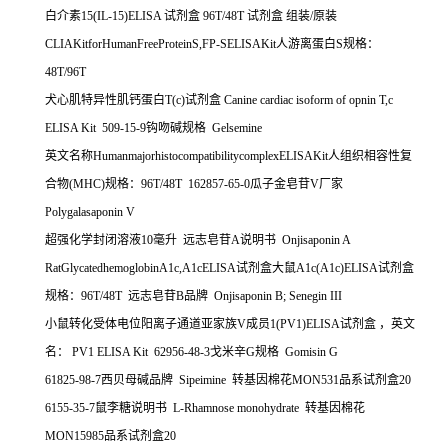
白介素
15(IL-15)ELISA
试剂盒
96T/48T
试剂盒
组装
/
原装
CLIAKitforHumanFreeProteinS,FP-SELISAKit
人游离蛋白
S
规格：
48T/96T
犬心肌特异性肌钙蛋白
T(c)
试剂盒
Canine cardiac isoform of opnin T,c
ELISA Kit 509-15-9
钩吻碱规格
Gelsemine
英文名称
HumanmajorhistocompatibilitycomplexELISAKit
人组织相容性复
合物
(MHC)
规格：
96T/48T 162857-65-0
瓜子金皂苷
V
厂家
Polygalasaponin V
超强化学封闭溶液
10
毫升
远志皂苷
A
说明书
Onjisaponin A
RatGlycatedhemoglobinA1c,A1cELISA
试剂盒大鼠
A1c(A1c)ELISA
试剂盒
规格：
96T/48T
远志皂苷
B
品牌
Onjisaponin B; Senegin III
小鼠转化受体电位阳离子通道亚家族
V
成员
1(PV1)ELISA
试剂盒
，英文
名：
PV1 ELISA Kit 62956-48-3
戈米辛
G
规格
Gomisin G
61825-98-7
西贝母碱品牌
Sipeimine
转基因棉花
MON531
品系试剂盒
20
6155-35-7
鼠李糖说明书
L-Rhamnose monohydrate
转基因棉花
MON15985
品系试剂盒
20