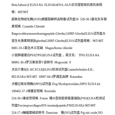
Beta,Salusin
β
ELISA Kit ELISAKitENA-Ab
人抗可提取核抗原抗体规
格：
48T/96T
超氧化物歧化酶
(SOD)
细菌裂解样品制备试剂盒
50 528-58-5
氯化矢车菊
素规格
Cyanidin Chloride
Ratgrowthhormonereleasingpeptide-Ghrelin,GHRP-GhrelinELISA
试剂盒大
鼠生长激素释放肽
ghrelin(GHRP-Ghrelin)ELISA
试剂盒规格：
96T/48T
6681-18-1
氯化木兰花碱
Magnoflorine chloride
小鼠肿廇蛋白
P63(TP63)ELISA
试剂盒
，英文名：
TP63 ELISA Kit
88901-36-4
罗汉果皂苷
V
说明书
Mogroside
Ⅴ
犬白介素
8(IL-8/CXCL8)ELISA
检测试剂盒
CanineIerleukin-8,IL-
8ELISAKit 96T/48T 10097-84-4
罗通定品牌
Rotundine
犬髓过氧化物酶
(MPO)
试剂盒
Dog Myeloperoxidase,MPO ELISA kit
100462-37-1
络塞定规格
Rosiridin
524-30-1
秦皮苷规格
Fraxin
猪Ⅲ型前胶原氨基端肽
(P
Ⅲ
)ELISA
检测试
剂盒
Porcineprocollagen
Ⅲ
N-terminalpeptide,P
Ⅲ
ELISAKit 96T/48T
524-17-4
蝙蝠葛碱说明书
Dauricine
猪
(NO)
试剂盒
Pig niic oxide,NO