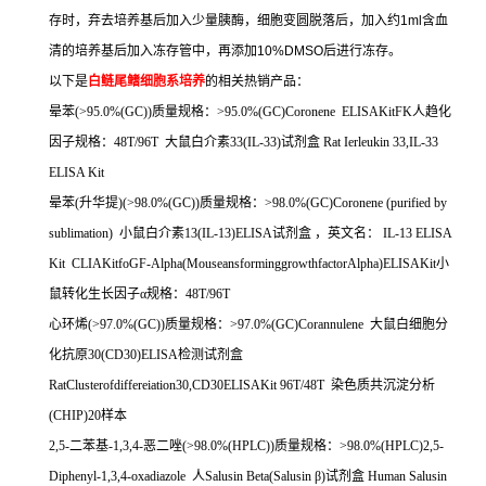
存时，弃去培养基后加入少量胰酶，细胞变圆脱落后，加入约
1ml
含血
清的培养基后加入冻存管中，再添加
10%DMSO
后进行冻存。
以下是
白鲢尾鳍细胞系培养
的相关热销产品：
晕苯
(>95.0%(GC))
质量规格：
>95.0%(GC)Coronene ELISAKitFK
人趋化
因子规格：
48T/96T
大鼠白介素
33(IL-33)
试剂盒
Rat Ierleukin 33,IL-33
ELISA Kit
晕苯
(
升华提
)(>98.0%(GC))
质量规格：
>98.0%(GC)Coronene (purified by
sublimation)
小鼠白介素
13(IL-13)ELISA
试剂盒
，英文名：
IL-13 ELISA
Kit CLIAKitfoGF-Alpha(MouseansforminggrowthfactorAlpha)ELISAKit
小
鼠转化生长因子α规格：
48T/96T
心环烯
(>97.0%(GC))
质量规格：
>97.0%(GC)Corannulene
大鼠白细胞分
化抗原
30(CD30)ELISA
检测试剂盒
RatClusterofdiffereiation30,CD30ELISAKit 96T/48T
染色质共沉淀分析
(CHIP)20
样本
2,5-
二苯基
-1,3,4-
恶二唑
(>98.0%(HPLC))
质量规格：
>98.0%(HPLC)2,5-
Diphenyl-1,3,4-oxadiazole
人
Salusin Beta(Salusin
β
)
试剂盒
Human Salusin