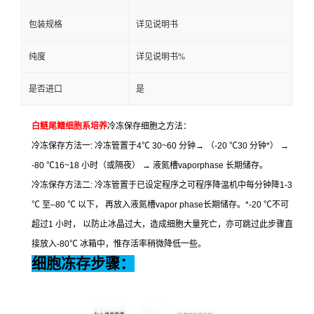
包装规格
详见说明书
纯度
详见说明书%
是否进口
是
白鲢尾鳍细胞系培养
冷冻保存细胞之方法：
冷冻保存方法一
:
冷冻管置于
4
℃
30~60
分钟
→
（
-20
℃
30
分钟
*
）
→
-80
℃
16~18
小时（或隔夜）
→
液氮槽
vaporphase
长期储存。
冷冻保存方法二
:
冷冻管置于已设定程序之可程序降温机中每分钟降
1-3
℃
至
–80
℃
以下，
再放入液氮槽
vapor phase
长期储存。
*-20
℃
不可
超过
1
小时，
以防止冰晶过大，造成细胞大量死亡，亦可跳过此步骤直
接放入
-80
℃
冰箱中，惟存活率稍微降低一些。
细胞冻存步骤：