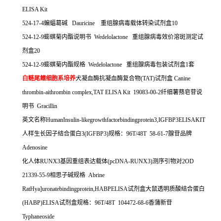
ELISA Kit
524-17-4
蝙蝠葛碱
Dauricine
重组腺病毒载体转染试剂盒
10
524-12-9
蟛蜞菊内酯说明书
Wedelolactone
重组腺病毒效价溶斑测定试
剂盒
20
524-12-9
蟛蜞菊内酯规格
Wedelolactone
重组腺病毒包装试剂盒
1
套
白鲢尾鳍细胞系培养
犬凝血酶抗凝血酶复合物
(TAT)
试剂盒
Canine
thrombin-aithrombin complex,TAT ELISA Kit 19083-00-2
纤细薯蓣皂苷说
明书
Gracillin
英文名称
HumanInsulin-likegrowthfactorbindingprotein3,IGFBP3ELISAKIT
人样生长因子结合蛋白
3(IGFBP3)
规格：
96T/48T 58-61-7
腺苷品牌
Adenosine
化人体
RUNX3
基因重组表达载体
(pcDNA-RUNX3)
测序引物对
2OD
21339-55-9
相思子碱规格
Abrine
RatHya]uronatebindingprotein,HABPELISA
试剂盒大鼠透明质酸结合蛋白
(HABP)ELISA
试剂盒规格：
96T/48T 104472-68-6
香蒲新苷
Typhaneoside