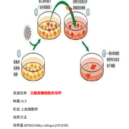
资源名称
白鲢尾鳍细胞系培养
种属
:SCF
形态
:
上皮细胞样
培养方法
培养基
:RPMI1640(w/oHepes)10%FBS