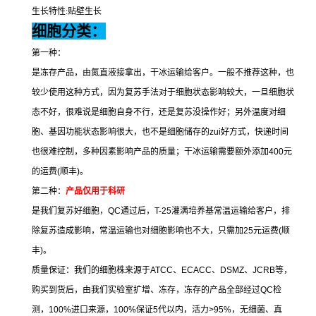
生长特性
:
贴壁生长
细胞分类：
第一种：
是冻存产品，由氮直液接拿出，干冰运输给客户。一般不推荐这种，也
较少使用这种方式，因为复苏手法对于细胞状态影响较大，一旦细胞状
态不好，很难说是细胞自身不行，还是复苏没操作好；另外温度对细
胞、基因功能状态影响很大，也不是细胞储存的
zui
好方式，快递时间
也很难控制，多种因素影响产品的质量；干冰运输需要额外添加
400
元
的运费
(
顺丰
)
。
第二种：
产品仅用于科研
是我们复苏好细胞，
QC
通过后，
T-25
灌满培养基常温运输给客户，排
除复苏造成影响，常温运输也对细胞影响也不大，只需加
25
元运费
(
顺
丰
)
。
质量保证：我们的细胞株来源于
ATCC
、
ECACC
、
DSMZ
、
JCRB
等，
购买到货后，由我们实验室扩增、冻存，冻存的产品全部经过
QC
检
测，
100%
进口来源，
100%
保证
5
代以内，活力
>95%
，无细菌、真