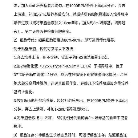
冻，加入
4mL
培养基混合均匀。在
1000RPM
条件下离心
4
分钟，弃去
上清液，补加
1-2mL
培养基后吹匀。然后将所有细胞悬液加入培养瓶中
培养过夜（或将细胞悬液加入
10cm
皿中，加入约
8ml
培养基，培养过
夜）。第二天换液并检查细胞密度。
2
）细胞传代：如果细胞密度达
80%-90%
，即可进行传代培养。
对于贴壁细胞，传代可参考以下方法：
1.
弃去培养上清，用不含钙、镁离子的
PBS
润洗细胞
1-2
次。
2.
加
2ml
消化液（
0.25%Trypsin-0.53mM EDTA
）于培养瓶中，置于
37
℃
培养箱中消化
1-2
分钟，然后在显微镜下观察细胞消化情况，若细
胞大部分变圆并脱落，迅速拿回操作台，轻敲几下培养瓶后加少量培养
基终止消化。
3.
按
6-8ml/
瓶补加培养基，轻轻打匀后吸出，在
1000RPM
条件下离心
4
分钟，弃去上清液，补加
1-2mL
培养液后吹匀。
4.
将细胞悬液按
1
：
2
到
1
：
5
的比例分到新的含
8ml
培养基的新皿中或者
瓶中。
3
）细胞冻存：待细胞生长状态良好时，可进行细胞冻存。贴壁细胞冻