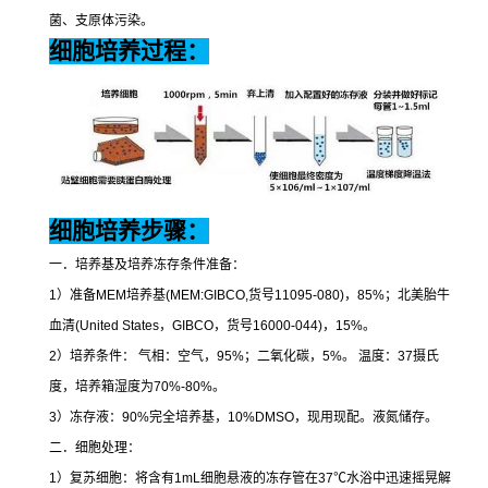
菌、支原体污染。
细胞培养过程：
细胞培养步骤：
一．培养基及培养冻存条件准备：
1
）准备
MEM
培养基
(MEM:GIBCO,
货号
11095-080)
，
85%
；北美胎牛
血清
(United States
，
GIBCO
，货号
16000-044)
，
15%
。
2
）培养条件：
气相：空气，
95%
；二氧化碳，
5%
。
温度：
37
摄氏
度，培养箱湿度为
70%-80%
。
3
）冻存液：
90%
完全培养基，
10%DMSO
，现用现配。液氮储存。
二．细胞处理：
1
）复苏细胞：将含有
1mL
细胞悬液的冻存管在
37
℃
水浴中迅速摇晃解