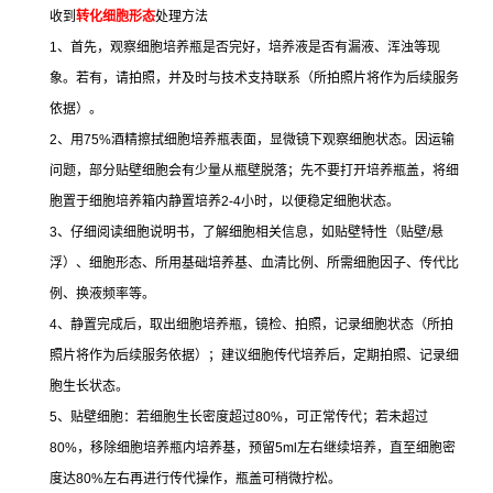
收到
转化细胞形态
处理方法
1
、首先，观察细胞培养瓶是否完好，培养液是否有漏液、浑浊等现
象。若有，请拍照，并及时与技术支持联系（所拍照片将作为后续服务
依据）。
2
、用
75%
酒精擦拭细胞培养瓶表面，显微镜下观察细胞状态。因运输
问题，部分贴壁细胞会有少量从瓶壁脱落；先不要打开培养瓶盖，将细
胞置于细胞培养箱内静置培养
2-4
小时，以便稳定细胞状态。
3
、仔细阅读细胞说明书，了解细胞相关信息，如贴壁特性（贴壁
/
悬
浮）、细胞形态、所用基础培养基、血清比例、所需细胞因子、传代比
例、换液频率等。
4
、静置完成后，取出细胞培养瓶，镜检、拍照，记录细胞状态（所拍
照片将作为后续服务依据）；建议细胞传代培养后，定期拍照、记录细
胞生长状态。
5
、贴壁细胞：若细胞生长密度超过
80%
，可正常传代；若未超过
80%
，移除细胞培养瓶内培养基，预留
5ml
左右继续培养，直至细胞密
度达
80%
左右再进行传代操作，瓶盖可稍微拧松。