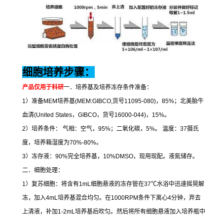
细胞培养步骤：
产品仅用于科研
一．培养基及培养冻存条件准备：
1
）准备
MEM
培养基
(MEM:GIBCO,
货号
11095-080)
，
85%
；北美胎牛
血清
(United States
，
GIBCO
，货号
16000-044)
，
15%
。
2
）培养条件：
气相：空气，
95%
；二氧化碳，
5%
。
温度：
37
摄氏
度，培养箱湿度为
70%-80%
。
3
）冻存液：
90%
完全培养基，
10%DMSO
，现用现配。液氮储存。
二．细胞处理：
1
）复苏细胞：将含有
1mL
细胞悬液的冻存管在
37
℃
水浴中迅速摇晃解
冻，加入
4mL
培养基混合均匀。在
1000RPM
条件下离心
4
分钟，弃去
上清液，补加
1-2mL
培养基后吹匀。然后将所有细胞悬液加入培养瓶中