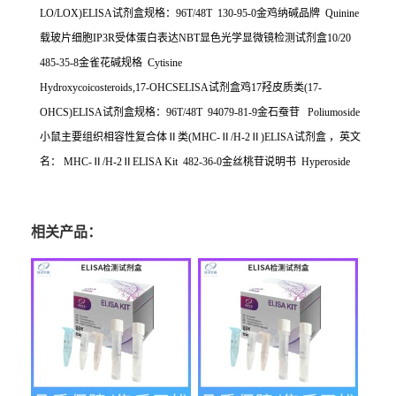
LO/LOX)ELISA
试剂盒规格：
96T/48T 130-95-0
金鸡纳碱品牌
Quinine
载玻片细胞
IP3R
受体蛋白表达
NBT
显色光学显微镜检测试剂盒
10/20
485-35-8
金雀花碱规格
Cytisine
Hydroxycoicosteroids,17-OHCSELISA
试剂盒鸡
17
羟皮质类
(17-
OHCS)ELISA
试剂盒规格：
96T/48T 94079-81-9
金石蚕苷
Poliumoside
小鼠主要组织相容性复合体Ⅱ类
(MHC-
Ⅱ
/H-2
Ⅱ
)ELISA
试剂盒
，英文
名：
MHC-
Ⅱ
/H-2
Ⅱ
ELISA Kit 482-36-0
金丝桃苷说明书
Hyperoside
相关产品：