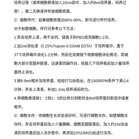
培养过夜（或将细胞悬液加入
10cm
皿中，加入约
8ml
培养基，培养过
夜）。第二天换液并检查细胞密度。
2
）细胞传代：如果细胞密度达
80%-90%
，即可进行传代培养。
对于贴壁细胞，传代可参考以下方法：
1.
弃去培养上清，用不含钙、镁离子的
PBS
润洗细胞
1-2
次。
2.
加
2ml
消化液（
0.25%Trypsin-0.53mM EDTA
）于培养瓶中，置于
37
℃
培养箱中消化
1-2
分钟，然后在显微镜下观察细胞消化情况，若细
胞大部分变圆并脱落，迅速拿回操作台，轻敲几下培养瓶后加少量培养
基终止消化。
3.
按
6-8ml/
瓶补加培养基，轻轻打匀后吸出，在
1000RPM
条件下离心
4
分钟，弃去上清液，补加
1-2mL
培养液后吹匀。
4.
将细胞悬液按
1
：
2
到
1
：
5
的比例分到新的含
8ml
培养基的新皿中或者
瓶中。
3
）细胞冻存：待细胞生长状态良好时，可进行细胞冻存。贴壁细胞冻
存时，弃去培养基后加入少量胰酶，细胞变圆脱落后，加入约
1ml
含血
清的培养基后加入冻存管中，再添加
10%DMSO
后进行冻存。