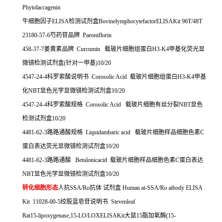
Phytolaccagenin
牛细胞因子
ELISA
检测试剂盒
BovinelymphocytefactorELISAKit 96T/48T
23180-57-6
芍药苷品牌
Paeoniflorin
458-37-7
姜黄素品牌
Curcumin
载玻片细胞组蛋白
H3-K4
甲基化荧光显
微镜检测试剂盒
(
针对一甲基
)10/20
4547-24-4
科罗索酸说明书
Corosolic Acid
载玻片细胞组蛋白
H3-K4
甲基
化
NBT
显色光学显微镜检测试剂盒
10/20
4547-24-4
科罗索酸规格
Corosolic Acid
载玻片细胞有丝分裂
NBT
显色
检测试剂盒
10/20
4481-62-3
路路通酸规格
Liquidambaric acid
载玻片细胞样品细胞色素
C
蛋白表达荧光显微镜检测试剂盒
10/20
4481-62-3
路路通酸
Betulonicacid
载玻片细胞样品细胞色素
C
蛋白表达
NBT
显色光学显微镜检测试剂盒
10/20
转化细胞形态
人抗
SSA/Ro
抗体
试剂盒
Human ai-SSA/Ro aibody ELISA
Kit 11028-00-5
绞股蓝皂苷说明书
Stevenleaf
Rat15-lipoxygenase,15-LO/LOXELISAKit
大鼠
15
脂加氧酶
(15-