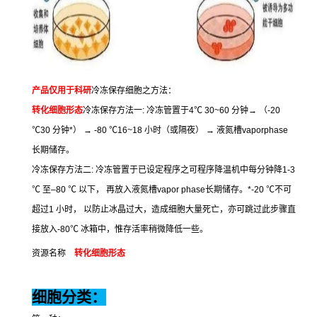
产品仅用于科研
冷冻保存细胞之方法：
转化细胞形态
冷冻保存方法一
:
冷冻管置于
4
℃
30~60
分钟
→
（
-20
℃
30
分钟
*
）
→ -80
℃
16~18
小时（或隔夜）
→
液氮槽
vaporphase
长期储存。
冷冻保存方法二
:
冷冻管置于已设定程序之可程序降温机中每分钟降
1-3
℃
至
–80
℃
以下，
再放入液氮槽
vapor phase
长期储存。
*-20
℃
不可
超过
1
小时，
以防止冰晶过大，造成细胞大量死亡，亦可跳过此步骤直
接放入
-80
℃
冰箱中，惟存活率稍微降低一些。
资源名称
转化细胞形态
细胞分类：