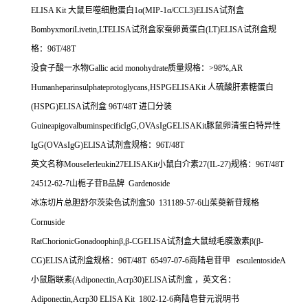
ELISA Kit
大鼠巨噬细胞蛋白
1
α
(MIP-1
α
/CCL3)ELISA
试剂盒
BombyxmoriLivetin,LTELISA
试剂盒家蚕卵黄蛋白
(LT)ELISA
试剂盒规
格：
96T/48T
没食子酸一水物
Gallic acid monohydrate
质量规格：
>98%,AR
Humanheparinsulphateprotoglycans,HSPGELISAKit
人硫酸肝素糖蛋白
(HSPG)ELISA
试剂盒
96T/48T
进口分装
GuineapigovalbuminspecificIgG,OVAsIgGELISAKit
豚鼠卵清蛋白特异性
IgG(OVAsIgG)ELISA
试剂盒规格：
96T/48T
英文名称
MouseIerleukin27ELISAKit
小鼠白介素
27(IL-27)
规格：
96T/48T
24512-62-7
山栀子苷
B
品牌
Gardenoside
冰冻切片总胆舒尔茨染色试剂盒
50 131189-57-6
山茱萸新苷规格
Cornuside
RatChorionicGonadoophin
β
,
β
-CGELISA
试剂盒大鼠绒毛膜激素β
(
β
-
CG)ELISA
试剂盒规格：
96T/48T 65497-07-6
商陆皂苷甲
esculentosideA
小鼠脂联素
(Adiponectin,Acrp30)ELISA
试剂盒
，英文名：
Adiponectin,Acrp30 ELISA Kit 1802-12-6
商陆皂苷元说明书