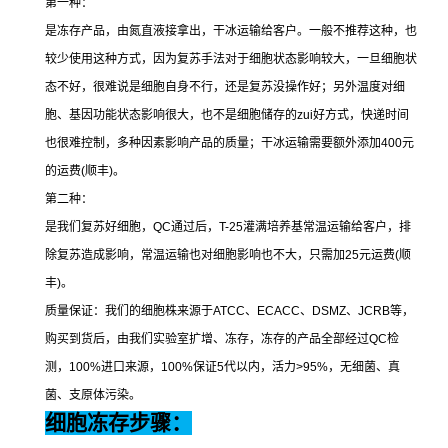
第一种：
是冻存产品，由氮直液接拿出，干冰运输给客户。一般不推荐这种，也
较少使用这种方式，因为复苏手法对于细胞状态影响较大，一旦细胞状
态不好，很难说是细胞自身不行，还是复苏没操作好；另外温度对细
胞、基因功能状态影响很大，也不是细胞储存的
zui
好方式，快递时间
也很难控制，多种因素影响产品的质量；干冰运输需要额外添加
400
元
的运费
(
顺丰
)
。
第二种：
是我们复苏好细胞，
QC
通过后，
T-25
灌满培养基常温运输给客户，排
除复苏造成影响，常温运输也对细胞影响也不大，只需加
25
元运费
(
顺
丰
)
。
质量保证：我们的细胞株来源于
ATCC
、
ECACC
、
DSMZ
、
JCRB
等，
购买到货后，由我们实验室扩增、冻存，冻存的产品全部经过
QC
检
测，
100%
进口来源，
100%
保证
5
代以内，活力
>95%
，无细菌、真
菌、支原体污染。
细胞冻存步骤：