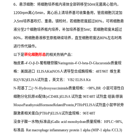
6
、悬浮细胞：将细胞培养瓶内液体全部转移至
50ml
无菌离心管内，
1200rpm
离心
5min
，离心后上清培养基可收集备用，管底细胞沉淀加
入
5ml
培养基吹打、重悬。镜检时，若细胞密度超过
80%
，可将细胞悬
液分至
2
个细胞培养瓶内培养，补加培养基至
5ml
；若细胞密度未超过
80%
，将细胞悬液移至原瓶继续培养，直至细胞密度达
80%
左右时再
进行传代操作。
以下是
转化细胞形态
的相关热销产品：
柚皮素
-4'-O-
β
-D-
葡萄糖苷酸
Naringenin-4'-O-beta-D-Glucuronide
质量规
格：美国进口
ELISAKitiNOS
人诱导型合成酶规格：
48T/96T
维生素
B2(VB2)ELISA
试剂盒
，英文名：
VB2 ELISA Kit
N-
羟基丁二
(>N-Hydroxysuccinimide
质量规格：
>98%,BR
小鼠可溶性白
细胞分化抗原
40
配体
(sCD40L)ELISA
试剂盒
96T/48T
试剂盒
组装
/
原装
MouseParathyroidHormoneRelatedProtein,PTHrPELISA
试剂盒小鼠甲状旁
腺激素相关蛋白
(PTHrP)ELISA
试剂盒规格：
96T/48T
没食子酸一水物
(
标准品
)Gallic acid monohydrate
质量规格：
HPLC>98%,
标准品
Rat macrophage inflammatory protein 1 alpha (MIP-1 alpha /CCL3)