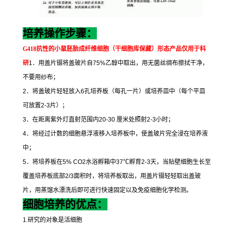
培养操作步骤：
G418
抗性的小鼠胚胎成纤维细胞（干细胞库保藏）形态
产品仅用于科
研
1
．用盖片镊将盖玻片自
75%
乙醇中取出，用无菌丝绸布擦拭干净，
不要用纱布；
2
．将盖玻片轻轻放入
6
孔培养板（每孔一片）或培养皿中（每个平皿
可放置
2-3
片）；
3
．在距离紫外灯直射范围内
20-30
厘米处照射
2-3
小时；
4
．将经过计数的细胞悬浮液移入培养板中，使盖玻片完全浸在培养液
中；
5
．将培养板在
5% CO2
水浴孵箱中
37
℃
孵育
2-3
天，当贴壁细胞生长至
覆盖培养板底部
2/3
面积时，将培养板取出，用盖片镊轻轻取出盖玻
片，用蒸馏水漂洗后即可进行快速固定以及免疫细胞化学检测。
细胞培养的优点：
1.
研究的对象是活细胞