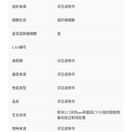
组织来源
详见说明书
细胞形态
成纤维细胞
是否是肿瘤细胞
是
CAS编号
保质期
详见说明书
器官来源
详见说明书
免疫类型
详见说明书
品系
详见说明书
取孕12.5天的neo转基因C57小鼠的胚胎制
生长状态
备后经过射线处理
物种来源
详见说明书