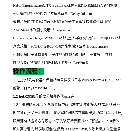
RabbitThromboxaneB2,TX-B2ELISAKit
兔素
B2(TXB2)ELISA
试剂盒规
格：
96T/48T 43043-74-9
去氧紫草素
Deoxyshikonin
载玻片细胞
CDK3
蛋白表达
NBT
显色光学显微镜检测试剂盒
10/20
29782-68-1
水飞蓟宁说明书
Silydianin
Human
α
-Synuclein,
α
-SYNELISA
试剂盒人α突触核蛋白
(
α
-SYN)ELISA
试
剂盒规格：
96T/48T 24063-71-6
异莪术烯醇品牌
Isocurcumenol
小鼠组织因子通道抑制因子
(TFPI)ELISA
试剂盒
，英文名：
TFPI
ELISA Kit 952068-64-3
巴利森苷
D
规格
Parishin D
操作流程：
1.1
主要试剂与仪器：倒置相差显微镜（日本
olympus imt-413
），
co2
孵箱（日本
yamato it-61
）。
1.2 hek-293
细胞的复苏培养传代及冻存：
1.2.1
细胞的复苏培养
从液氮罐中取出冻存管
,
立即投入
37
℃
水浴
,
并不
断的摇动
,
使之迅速融化。
将溶解的细胞冻存管取出
,
用酒精消毒后打开
,
吸出溶有细胞的冻存液
,
加入事先装好培养液（
37
℃
预热，
8
～
10
倍体
积）离心管内
,
稍微吹打混匀
,
然后
1000rpm 5min,
去除上清
,
加入适量培