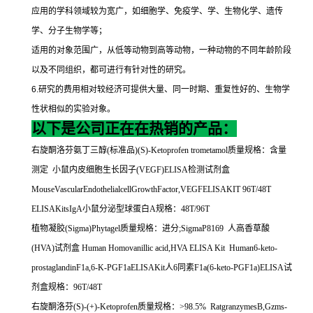
应用的学科领域较为宽广，如细胞学、免疫学、学、生物化学、遗传
学、分子生物学等；
适用的对象范围广，从低等动物到高等动物，一种动物的不同年龄阶段
以及不同组织，都可进行有针对性的研究。
6.
研究的费用相对较经济可提供大量、同一时期、重复性好的、生物学
性状相似的实验对象。
以下是公司正在在热销的产品：
右旋酮洛芬氨丁三醇
(
标准品
)(S)-Ketoprofen trometamol
质量规格：含量
测定
小鼠内皮细胞生长因子
(VEGF)ELISA
检测试剂盒
MouseVascularEndothelialcellGrowthFactor,VEGFELISAKIT 96T/48T
ELISAKitsIgA
小鼠分泌型球蛋白
A
规格：
48T/96T
植物凝胶
(Sigma)Phytagel
质量规格：进分
;SigmaP8169
人高香草酸
(HVA)
试剂盒
Human Homovanillic acid,HVA ELISA Kit Human6-keto-
prostaglandinF1a,6-K-PGF1aELISAKit
人
6
同素
F1a(6-keto-PGF1a)ELISA
试
剂盒规格：
96T/48T
右旋酮洛芬
(S)-(+)-Ketoprofen
质量规格：
>98.5% RatgranzymesB,Gzms-