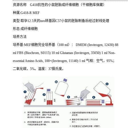
资源名称
G418
抗性的小鼠胚胎成纤维细胞（干细胞库保藏）
种属
:G418-R MEF
类型
:
取孕
12.5
天的
neo
转基因
C57
小鼠的胚胎制备后经过射线处理
形态
:
成纤维细胞
培养方法
培养基
:MEF
细胞完全培养基（
100 ml
）：
DMEM (Invitrogen, 12430) 88
ml FBS (Biochrom, S0115) 10 ml Glutamax (Invitrogen, 35050) 1 ml Non-
essential Amino Acids, 100
×
(Invitrogen, 11140) 1 ml
气相：空气，
95%
；
二氧化碳，
5%
。温度：
37
摄氏度。