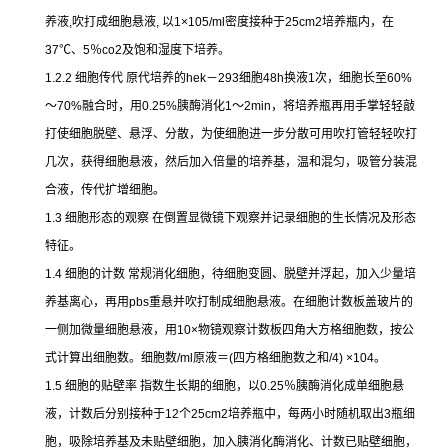
养液
,
吹打成细胞悬液
,
以
1×105/ml
密度接种于
25cm2
培养瓶内，在
37
℃
、
5
％
co2
及饱和湿度下培养。
1.2.2
细胞传代
原代培养的
hek
－
293
细胞
48h
换液
1
次，细胞长至
60%
～
70%
融合时，用
0.25%
胰酶消化
1
～
2min
，将培养瓶再用手掌轻轻敲
打使细胞脱壁、悬浮、分散，为使细胞进一步分散可用吹打管轻轻吹打
几次，获得细胞悬液，然后加入倍量的培养基，温和混匀，吸管分装混
合液，传代扩增细胞。
1.3
细胞形态的观察
在倒置显微镜下观察并记录细胞的生长情况及形态
特征。
1.4
细胞的计数
常规消化细胞，待细胞变圆、脱壁并浮起，加入少量培
养基离心，再用
pbs
重悬并吹打制成细胞悬液。在细胞计数板盖玻片的
一侧加微量细胞悬液，用
10×
物镜观察计数板四角大方格细胞数，按公
式计算出细胞数。细胞数
/ml
原液＝
(
四方格细胞数之和
/4) ×104
。
1.5
细胞的贴壁率
指数生长期的细胞，以
0.25
％胰酶消化成单细胞悬
液，计数后分别接种于
12
个
25cm2
培养瓶中，每两小时随机取出
3
瓶细
胞，吸除培养基及未贴壁细胞，加入胰消化酶消化、计数已贴壁细胞，