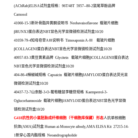
(AChRab)ELISA
试剂盒规格：
96T/48T 5957--80-2
鼠尾草酚品牌
Carnosol
41060-15-5
新补骨脂异黄酮说明书
Neobavaisoflavone
载玻片细胞
β
RUNX3
蛋白表达
NBT
显色光学显微镜检测试剂盒
10/20
41059-79-4
知母皂苷
A
Ⅲ说明书
Timosaponin A-
Ⅲ
载玻片细胞
β
COLLAGENI
蛋白表达
NBT
显色光学显微镜检测试剂盒
10/20
40957-83-3
黄豆黄素品牌
Glycitein
载玻片细胞β
COLLAGENII
蛋白表达
NBT
显色光学显微镜检测试剂盒
10/20
404-86-4
辣椒碱规格
Capsaicin
载玻片细胞β
AMYLOID
蛋白表达荧光显
微镜检测试剂盒
10/20
40437-72-7
山柰酚
-3-O-
葡萄糖鼠李糖苷规格
Kaempeerol-3-
Oglucorhamnoside
载玻片细胞β
AMYLOID
蛋白表达
NBT
显色光学显微
镜检测试剂盒
10/20
G418
抗性的小鼠胚胎成纤维细胞（干细胞库保藏）形态
人抗单核细胞
抗体
(AMA)
试剂盒
Human ai-Monocyte aibody,AMA ELISA Kit 27215-14-
1
新穿心莲内酯规格
Neoandrographolide