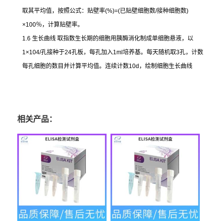
取其平均值，按照公式：贴壁率
(%)=(
已贴壁细胞数
/
接种细胞数
)
×100
％，计算贴壁率。
1.6
生长曲线
取指数生长期的细胞用胰酶消化制成单细胞悬液，以
1×104/
孔接种于
24
孔板，每孔加入
1ml
培养基。每天随机取
3
孔，计数
每孔细胞的数目并计算平均值。连续计数
10d
，绘制细胞生长曲线
相关产品：