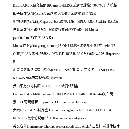
BELISAKit
大鼠颗粒酶
B(Gzms-B)ELISA
试剂盒规格：
96T/48T
人抗核
因子抗体
(ANF)ELISA
试剂盒
96T/48T
试剂盒
组装
/
原装
甲地孕酮
(
标准品
)Megestrol base
质量规格：
HPLC>98%,
标准品
BAD
蛋
白共沉淀分析试剂盒
5
小鼠胶原交联
(PYD)
试剂盒
Mouse
pyridinoline,PYD ELISA Kit
Mouse17-Hydroxyprogesterone,17-OHPELISA
试剂盒小鼠
17
羟孕同
(17-
OHP)ELISA
试剂盒规格：
96T/48T 103548-82-9
石杉碱乙品牌
Huperzine
B
小鼠脂解激活脂蛋白受体
(LSR)ELISA
试剂盒
，英文名：
LSR ELISA
Kit 476-28-8
石蒜碱规格
Lycorine
犬白细胞分化抗原
6(CD6)ELISA
检测试剂盒
Canineclusterofdiffereiation6,CD6ELISAKit 96T/48T 7084-24-4
矢车菊
素
-3-O-
葡萄糖苷
Cyanidin-3-O-glucoside chloride
犬素
F2
α
(PGF2
α
)
试剂盒
Canine Prostaglandin F2
α
,PGF2
α
ELISA Kit
6155-35-7
鼠李糖说明书
L-Rhamnose monohydrate
英文名称
HumanacetylcholinereceptoraibodyELISAKit
人乙酰胆碱受体抗体