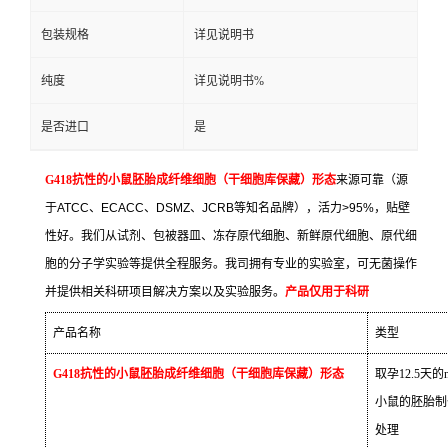
包装规格
详见说明书
纯度
详见说明书%
是否进口
是
G418
抗性的小鼠胚胎成纤维细胞（干细胞库保藏）形态
来源可靠（源
于
ATCC
、
ECACC
、
DSMZ
、
JCRB
等知名品牌），活力
>95%
，贴壁
性好。我们从试剂、包被器皿、冻存原代细胞、新鲜原代细胞、原代细
胞的分子学实验等提供全程服务。我司拥有专业的实验室，可无菌操作
并提供相关科研项目解决方案以及实验服务。
产品仅用于科研
产品名称
类型
G418
抗性的小鼠胚胎成纤维细胞（干细胞库保藏）形态
取孕
12.5
天的
小鼠的胚胎制
处理