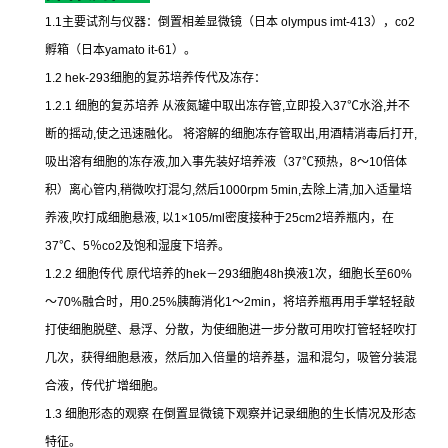
1.1
主要试剂与仪器：倒置相差显微镜（日本
olympus imt-413
），
co2
孵箱（日本
yamato it-61
）。
1.2 hek-293
细胞的复苏培养传代及冻存：
1.2.1
细胞的复苏培养
从液氮罐中取出冻存管
,
立即投入
37
℃
水浴
,
并不
断的摇动
,
使之迅速融化。
将溶解的细胞冻存管取出
,
用酒精消毒后打开
,
吸出溶有细胞的冻存液
,
加入事先装好培养液（
37
℃
预热，
8
～
10
倍体
积）离心管内
,
稍微吹打混匀
,
然后
1000rpm 5min,
去除上清
,
加入适量培
养液
,
吹打成细胞悬液
,
以
1×105/ml
密度接种于
25cm2
培养瓶内，在
37
℃
、
5
％
co2
及饱和湿度下培养。
1.2.2
细胞传代
原代培养的
hek
－
293
细胞
48h
换液
1
次，细胞长至
60%
～
70%
融合时，用
0.25%
胰酶消化
1
～
2min
，将培养瓶再用手掌轻轻敲
打使细胞脱壁、悬浮、分散，为使细胞进一步分散可用吹打管轻轻吹打
几次，获得细胞悬液，然后加入倍量的培养基，温和混匀，吸管分装混
合液，传代扩增细胞。
1.3
细胞形态的观察
在倒置显微镜下观察并记录细胞的生长情况及形态
特征。