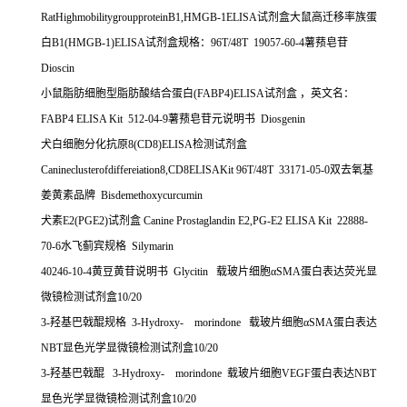
RatHighmobilitygroupproteinB1,HMGB-1ELISA
试剂盒大鼠高迁移率族蛋
白
B1(HMGB-1)ELISA
试剂盒规格：
96T/48T 19057-60-4
薯蓣皂苷
Dioscin
小鼠脂肪细胞型脂肪酸结合蛋白
(FABP4)ELISA
试剂盒
，英文名：
FABP4 ELISA Kit 512-04-9
薯蓣皂苷元说明书
Diosgenin
犬白细胞分化抗原
8(CD8)ELISA
检测试剂盒
Canineclusterofdiffereiation8,CD8ELISAKit 96T/48T 33171-05-0
双去氧基
姜黄素品牌
Bisdemethoxycurcumin
犬素
E2(PGE2)
试剂盒
Canine Prostaglandin E2,PG-E2 ELISA Kit 22888-
70-6
水飞蓟宾规格
Silymarin
40246-10-4
黄豆黄苷说明书
Glycitin
载玻片细胞α
SMA
蛋白表达荧光显
微镜检测试剂盒
10/20
3-
羟基巴戟醌规格
3-Hydroxy- morindone
载玻片细胞α
SMA
蛋白表达
NBT
显色光学显微镜检测试剂盒
10/20
3-
羟基巴戟醌
3-Hydroxy- morindone
载玻片细胞
VEGF
蛋白表达
NBT
显色光学显微镜检测试剂盒
10/20