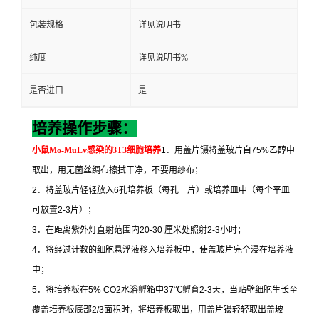
包装规格
详见说明书
纯度
详见说明书%
是否进口
是
培养操作步骤：
小鼠
Mo-MuLv
感染的
3T3
细胞培养
1
．用盖片镊将盖玻片自
75%
乙醇中
取出，用无菌丝绸布擦拭干净，不要用纱布；
2
．将盖玻片轻轻放入
6
孔培养板（每孔一片）或培养皿中（每个平皿
可放置
2-3
片）；
3
．在距离紫外灯直射范围内
20-30
厘米处照射
2-3
小时；
4
．将经过计数的细胞悬浮液移入培养板中，使盖玻片完全浸在培养液
中；
5
．将培养板在
5% CO2
水浴孵箱中
37
℃
孵育
2-3
天，当贴壁细胞生长至
覆盖培养板底部
2/3
面积时，将培养板取出，用盖片镊轻轻取出盖玻