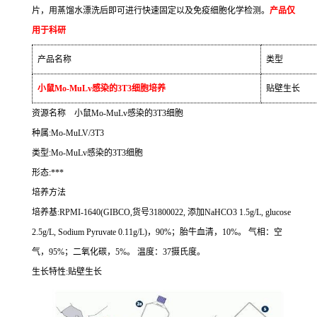
片，用蒸馏水漂洗后即可进行快速固定以及免疫细胞化学检测。
产品仅
用于科研
产品名称
类型
小鼠
Mo-MuLv
感染的
3T3
细胞培养
贴壁生长
资源名称
小鼠
Mo-MuLv
感染的
3T3
细胞
种属
:Mo-MuLV/3T3
类型
:Mo-MuLv
感染的
3T3
细胞
形态
:***
培养方法
培养基
:RPMI-1640(GIBCO,
货号
31800022,
添加
NaHCO3 1.5g/L, glucose
2.5g/L, Sodium Pyruvate 0.11g/L)
，
90%
；胎牛血清，
10%
。
气相：空
气，
95%
；二氧化碳，
5%
。
温度：
37
摄氏度。
生长特性
:
贴壁生长