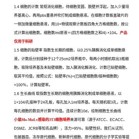
1.4
细胞的计数
常规消化细胞，待细胞变圆、脱壁并浮起，加入少量培
养基离心，再用
pbs
重悬并吹打制成细胞悬液。在细胞计数板盖玻片的
一侧加微量细胞悬液，用
10×
物镜观察计数板四角大方格细胞数，按公
式计算出细胞数。细胞数
/ml
原液＝
(
四方格细胞数之和
/4) ×104
。
产品
仅用于科研
1.5
细胞的贴壁率
指数生长期的细胞，以
0.25
％胰酶消化成单细胞悬
液，计数后分别接种于
12
个
25cm2
培养瓶中，每两小时随机取出
3
瓶细
胞，吸除培养基及未贴壁细胞，加入胰消化酶消化、计数已贴壁细胞，
取其平均值，按照公式：贴壁率
(%)=(
已贴壁细胞数
/
接种细胞数
)
×100
％，计算贴壁率。
1.6
生长曲线
取指数生长期的细胞用胰酶消化制成单细胞悬液，以
1×104/
孔接种于
24
孔板，每孔加入
1ml
培养基。每天随机取
3
孔，计数
每孔细胞的数目并计算平均值。连续计数
10d
，绘制细胞生长曲线
小鼠
Mo-MuLv
感染的
3T3
细胞培养
来源可靠（源于
ATCC
、
ECACC
、
DSMZ
、
JCRB
等知名品牌），活力
>95%
，贴壁性好。我们从试剂、
包被器皿、冻存原代细胞、新鲜原代细胞、原代细胞的分子学实验等提