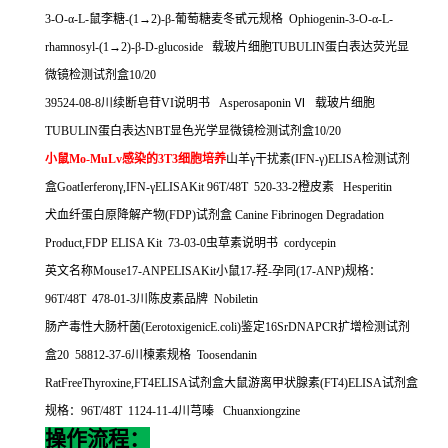
3-O-
α
-L-
鼠李糖
-(1
→
2)-
β
-
葡萄糖麦冬甙元规格
Ophiogenin-3-O-
α
-L-
rhamnosyl-(1
→
2)-
β
-D-glucoside
载玻片细胞
TUBULIN
蛋白表达荧光显
微镜检测试剂盒
10/20
39524-08-8
川续断皂苷
VI
说明书
Asperosaponin
Ⅵ
载玻片细胞
TUBULIN
蛋白表达
NBT
显色光学显微镜检测试剂盒
10/20
小鼠
Mo-MuLv
感染的
3T3
细胞培养
山羊γ干扰素
(IFN-
γ
)ELISA
检测试剂
盒
GoatIerferon
γ
,IFN-
γ
ELISAKit 96T/48T 520-33-2
橙皮素
Hesperitin
犬血纤蛋白原降解产物
(FDP)
试剂盒
Canine Fibrinogen Degradation
Product,FDP ELISA Kit 73-03-0
虫草素说明书
cordycepin
英文名称
Mouse17-ANPELISAKit
小鼠
17-
羟
-
孕同
(17-ANP)
规格：
96T/48T 478-01-3
川陈皮素品牌
Nobiletin
肠产毒性大肠杆菌
(EerotoxigenicE.coli)
鉴定
16SrDNAPCR
扩增检测试剂
盒
20 58812-37-6
川楝素规格
Toosendanin
RatFreeThyroxine,FT4ELISA
试剂盒大鼠游离甲状腺素
(FT4)ELISA
试剂盒
规格：
96T/48T 1124-11-4
川芎嗪
Chuanxiongzine
操作流程：