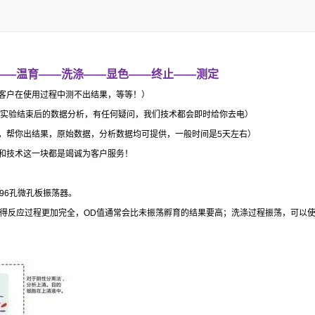
——
温育
——
洗涤
——
显色
——
终止
——
测定
客户在使用过程中测不出结果，等等！）
实验结束后的数据分析，有任何疑问，我们技术都会即时给你去电）
，帮你出结果，原始数据，分析数据均可提供，一般时间是
5
天左右）
和技术这一块都是竭诚为客户服务！
96
孔微孔板振荡器。
得反应过程更加完全，
OD
值通常会比未振荡孵育的结果要高；洗涤过程振荡，可以