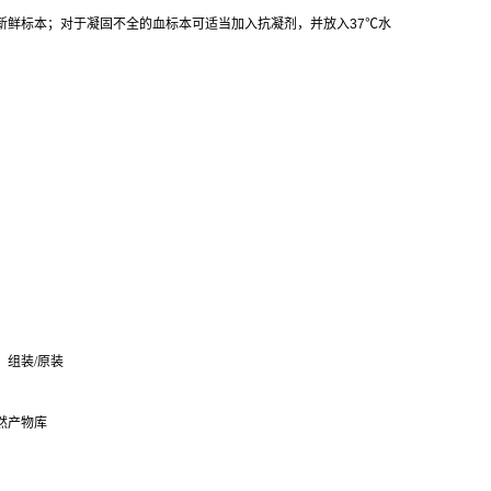
新鲜标本；对于凝固不全的血标本可适当加入抗凝剂，并放入
37
℃
水
组装
/
原装
然产物库