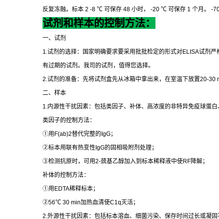
反复冻融。标本
2 -8
℃
可保存
48
小时，
-20
℃
可保存
1
个月。
-7
试剂和样本的控制方法：
一、试剂
1.
试剂的选择：国家明确要求要采用批批检定的形式对
ELISA
试剂严
有过期的试剂。我司的试剂，值得您选择。
2.
试剂的准备：先将试剂盒先从冰箱中拿出来，在室温下放置
20-30 
二、样本
1.
内源性干扰因素：包括类因子、补体、高浓度的非特异免疫球蛋白
类因子的控制方法：
①
用
F(ab)2
替代完整的
IgG
；
②
标本用联有热变性
IgG
的固相吸附剂处理；
③
检测抗原时，可用
2-
巯基乙醇加入到标本稀释液中使
RF
降解；
补体的控制方法：
①
用
EDTA
稀释标本；
②
56
℃
30 min
加热血清使
C1q
灭活；
2.
外源性干扰因素：包括标本溶血、细菌污染、保存时间过长或凝固