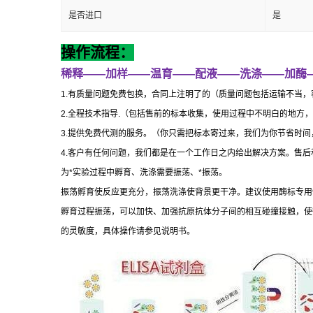
是否进口
是
操作流程：
稀释
——
加样
——
温育
——
配液
——
洗涤
——
加酶
1.
有质量问题免费包换，合同上注明了的（质量问题包括运输不当，
2.
全程技术指导
.
（包括售前的标本收集，使用过程中不明白的地方，
3.
提供免费代测的服务。（你只需把标本寄过来，我们为你节省时间
4.
客户有任何问题，我们都是在一个工作日之内给出解决方案。售后
为
*
实验过程中孵育、洗涤需要振荡、
*
振荡。
振荡孵育使反应更充分，振荡洗涤使背景更干净。建议使用酶标专用
孵育过程振荡，可以加快、加强抗原抗体分子间的相互碰撞接触，使
的灵敏度，具体操作请参见说明书。