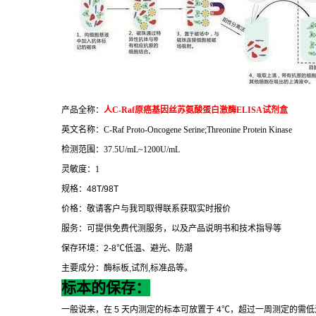
产品全称：
人
C-Raf
原癌基因丝苏氨酸蛋白激酶
ELISA
试剂盒
英文名称：
C-Raf Proto-Oncogene Serine;Threonine Protein Kinase
检测范围：
37.5U/mL~1200U/mL
灵敏度：
1
规格：
48T/98T
价格：敬请客户与我司取得联系获取实时报价
服务：可提供免费代测服务，以及产品说明书和技术指导等
保存环境：
2-8
℃
低温、避光、防潮
主要成分：酶标板
,
试剂
,
标准品等。
标本的保存：
一般说来，在
5
天内测定的标本可放置于
4
℃
，超过一周测定的需低