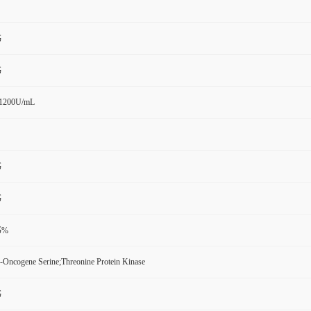
书
书
1200U/mL
书
书
书%
-Oncogene Serine;Threonine Protein Kinase
书