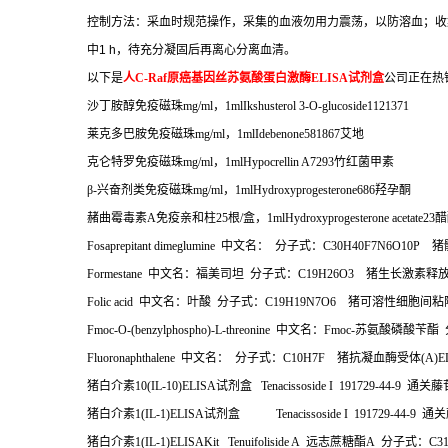
控制方法：采血时规范操作，采集的血液勿用力震荡，以防溶血；收
中
1 h
，待充分凝固后再离心分离血清。
以下是
人
C-Raf
原癌基因丝苏氨酸蛋白激酶
ELISA
试剂盒
公司正在热
沙丁胺醇免疫磁珠
mg/ml
，
1mlIkshusterol 3-O-glucoside1121371
莱克多巴胺免疫磁珠
mg/ml
，
1mlIdebenone581867
艾地
克仑特罗免疫磁珠
mg/ml
，
1mlHypocrellin A7293
竹红菌甲素
β
-
兴奋剂类免疫磁珠
mg/ml
，
1mlHydroxyprogesterone686
羟孕酮
赭曲霉毒素
A
免疫亲和柱
25
根
/
盒，
1mlHydroxyprogesterone acetate23
醋
Fosaprepitant dimeglumine
中文名：
分子式：
C30H40F7N6O10P
猪
Formestane
中文名：福美司坦
分子式：
C19H26O3
猪生长激素释
Folic acid
中文名：叶酸
分子式：
C19H19N7O6
猪可溶性细胞间粘
Fmoc-O-(benzylphospho)-L-threonine
中文名：
Fmoc-
苏氨酸磷酸苄酯
Fluoronaphthalene
中文名：
分子式：
C10H7F
猪抗凝血酶受体
(A)E
猪白介素
10(IL-10)ELISA
试剂盒
Tenacissoside I 191729-44-9
通关藤
猪白介素
1(IL-1)ELISA
试剂盒
Tenacissoside I 191729-44-9
通关
猪白介素
1(IL-1)ELISAKit Tenuifoliside A
远志蔗糖酯
A
分子式：
C3