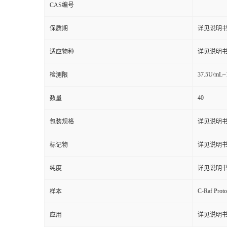
CAS编号
保质期
详见说明
适应物种
详见说明
37.5U/mL~
检测限
40
数量
包装规格
详见说明
标记物
详见说明
纯度
详见说明
C-Raf Proto
样本
应用
详见说明