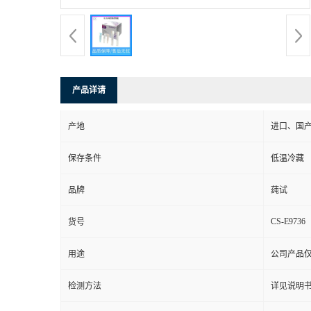
产品详请
产地
进口、国
保存条件
低温冷藏
品牌
莼试
CS-E9736
货号
用途
公司产品
检测方法
详见说明