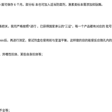
0
度可保存
6
个月。部分标
本也可加入适当防腐剂，激素类标本需添加抑肽酶。
格把关，我司严格按照*进行 ，已获得国家承认的
“
三证
”
，每一个产品都有对应的 批
min
后，再进行测定，使试剂盒在使用前与室温平衡，这样做的目的能使反应微孔内的
、异嗜性抗体、某些自身抗体等；
不全等；