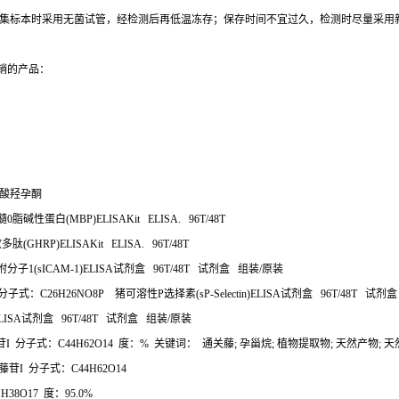
集标本时采用无菌试管，经检测后再低温冻存；保存时间不宜过久，检测时尽量采用
销的产品：
酸羟孕酮
髓
0
脂碱性蛋白
(MBP)ELISAKit ELISA. 96T/48T
放多肽
(GHRP)ELISAKit ELISA. 96T/48T
附分子
1(sICAM-1)ELISA
试剂盒
96T/48T
试剂盒
组装
/
原装
分子式：
C26H26NO8P
猪可溶性
P
选择素
(sP-Selectin)ELISA
试剂盒
96T/48T
试剂盒
LISA
试剂盒
96T/48T
试剂盒
组装
/
原装
苷
I
分子式：
C44H62O14
度：
%
关键词：
通关藤
;
孕甾烷
;
植物提取物
;
天然产物
;
天
藤苷
I
分子式：
C44H62O14
1H38O17
度：
95.0%