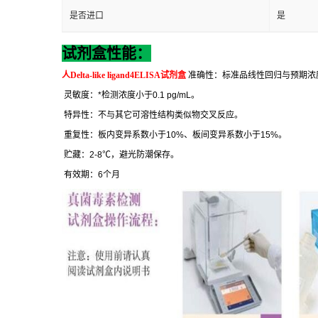
是否进口
是
试剂盒性能：
人
Delta-like ligand4ELISA
试剂盒
准确性：标准品线性回归与预期浓
灵敏度：
*
检测浓度小于
0.1 pg/mL
。
特异性：不与其它可溶性结构类似物交叉反应。
重复性：板内变异系数小于
10%
、板间变异系数小于
15%
。
贮藏：
2-8
℃
，避光防潮保存。
有效期：
6
个月