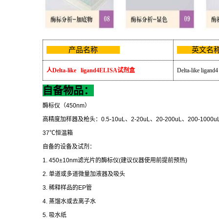
产品名称
英文
人
Delta-like ligand4ELISA
试剂盒
Delta-like ligand4
自备物品：
酶标仪（
450nm
）
高精度加样器及枪头：
0.5-10uL
、
2-20uL
、
20-200uL
、
200-1000u
37
℃
恒温箱
自备的设备及试剂：
1. 450±10nm
滤光片的酶标仪
(
建议仪器使用前提前预热
)
2.
单道或多道微量加液器及吸头
3.
稀释样品的
EP
管
4.
蒸馏水或去离子水
5.
吸水纸