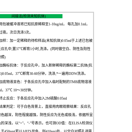
间接法(检测未知抗体)
用包被缓冲液将已知抗原稀释至1-10ug/ml， 每孔加0.1ml，
℃过夜。次日洗涤3次。
加样：加一定稀释的待检样品(未知抗体)0.05ml于上述已包被
反应孔中,置37℃孵育1小时,洗涤。(同时做空白、阴性及阳性
照)
、加酶标抗体：于反应孔中，加入新鲜稀释的酶标第二抗体(抗
)0.05ml，37℃孵育30-60分钟，洗涤,*一遍用DDW洗涤。
、加底物液显色：于各反应孔中加入临时配制的TMB底物溶液
1ml，37℃ 10～30分钟。
终止反应：于各反应孔中加入2M硫酸0.05ml
、结果判定：可于白色背景上，直接用肉眼观察结果：反应孔
颜色越深，阳性程度越强，阴性反应为无色或极浅，依据所呈
的深浅，以“+”、“-”号表示。也可测OD值：在ELISA检测仪
于450nm(若以ABTS显色，则410nm)处，以空白对照孔调零