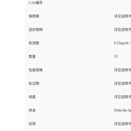
CAS编号
保质期
详见说明
适应物种
详见说明
0.25ng/mL
检测限
53
数量
包装规格
详见说明
标记物
详见说明
纯度
详见说明
Delta-like l
样本
应用
详见说明