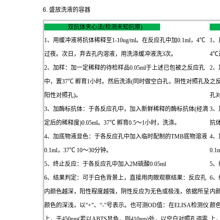
6.
盛放洗液的容器
双抗体夹心法(检测未知抗原)
1、用缓冲液将抗体稀释至1-10ug/ml。在反应孔中加0.1ml，4℃
1、
过夜。次日，弃去孔内溶液，用洗涤缓冲液洗3次。
4
2、加样：加一定稀释的待检样品0.05ml于上述已包被之反应孔
2、
中，置37℃ 孵育1小时。然后洗涤(同时做空白孔，阴性对照孔及
之
阳性对照孔)。
孔对
3、加酶标抗体：于各反应孔中，加入新鲜稀释的酶标抗体(经滴
3
定后的稀释度)0.05ml。37℃ 孵育0.5～1小时，洗涤。
抗体
4、加底物液显色：于各反应孔中加入临时配制的TMB底物溶液
4
0.1ml，37℃ 10～30分钟。
0.
5、终止反应：于各反应孔中加入2M硫酸0.05ml
5、
6、结果判定：可于白色背景上，直接用肉眼观察结果：反应孔
6
内颜色越深，阳性程度越强，阴性反应为无色或极浅，依据所呈
内
颜色的深浅，以“+”、“-”号表示。也可测OD值：在ELISA检测仪
颜色
上，于450nm(若以ABTS显色，则410nm)处，以空白对照孔调零
上，