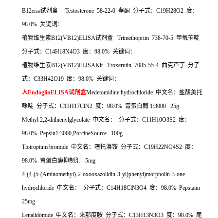
B12eisa
试剂盒
Testosterone 58-22-0
睾酮
分子式：
C19H28O2
度：
98.0%
关键词：
植物维生素
B12(VB12)ELISA
试剂盒
Trimethoprim 738-70-5
甲氧苄啶
分子式：
C14H18N4O3
度：
98.0%
关键词：
植物维生素
B12(VB12)ELISAKit Troxerutin 7085-55-4
曲克芦丁
分子
式：
C33H42O19
度：
98.0%
关键词：
人
EndoglinELISA
试剂盒
Medetomidine hydrochloride
中文名：盐酸美托
咪啶
分子式：
C13H17ClN2
度：
98.0%
胃蛋白酶
1:3000 25g
Methyl 2,2-dithienylglycolate
中文名：
分子式：
C11H10O3S2
度：
98.0% Pepsin1:3000,PorcineSource 100g
Tiotropium bromide
中文名：噻托溴铵
分子式：
C19H22NO4S2
度：
98.0%
胃蛋白酶抑制剂
5mg
4-(4-(5-(Aminomethyl)-2-oxooxazolidin-3-yl)phenyl)morpholin-3-one
hydrochloride
中文名：
分子式：
C14H18ClN3O4
度：
98.0% Pepstatin
25mg
Lenalidomide
中文名：来那度胺
分子式：
C13H13N3O3
度：
98.0%
尾