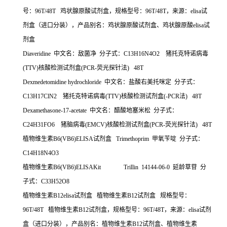
号：
96T/48T
鸡状腺原酸试剂盒，规格型号：
96T/48T
，来源：
elisa
试
剂盒（进口分装），产品别名：鸡状腺原酸试剂盒、鸡状腺原酸
elisa
试
剂盒
Diaveridine
中文名：敌菌净
分子式：
C13H16N4O2
猪托克特诺病毒
(TTV)
核酸检测试剂盒
(PCR-
荧光探针法
) 48T
Dexmedetomidine hydrochloride
中文名：盐酸右美托咪定
分子式：
C13H17ClN2
猪托克特诺病毒
(TTV)
核酸检测试剂盒
(-PCR
法
) 48T
Dexamethasone-17-acetate
中文名：醋酸地塞米松
分子式：
C24H31FO6
猪脑病毒
(EMCV)
核酸检测试剂盒
(PCR-
荧光探针法
) 48T
植物维生素
B6(VB6)ELISA
试剂盒
Trimethoprim
甲氧苄啶
分子式：
C14H18N4O3
植物维生素
B6(VB6)ELISAKit Trillin 14144-06-0
延龄草苷
分
子式：
C33H52O8
植物维生素
B12elisa
试剂盒
植物维生素
B12
试剂盒
规格型号：
96T/48T
植物维生素
B12
试剂盒，规格型号：
96T/48T
，来源：
elisa
试剂
盒（进口分装），产品别名：植物维生素
B12
试剂盒、植物维生素