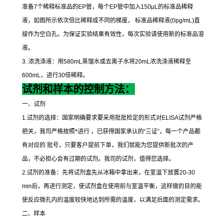
准备
7
个稀释标准品的
EP
管，每个
EP
管中加入
150μL
的标准品稀释
液，如图所示依次倍比稀释成不同的梯度，
标准品稀释液
(0pg/mL)
直
接作为空白孔。为保证实验结果有效性，每次实验请使用新的标准品溶
液。
3.
浓洗涤液：用
580mL
蒸馏水或去离子水将
20mL
浓洗涤液稀释至
600mL
，进行
30
倍稀释。
试剂和样本的控制方法：
一、试剂
1.
试剂的选择：国家明确要求要采用批批检定的形式对
ELISA
试剂严格
把关，我司严格按照*进行 ，已获得国家承认的
“
三证
”
，每一个产品都
有对应的 批号，只要客户提前下单，我们就能为您提供新批次的产
品，不必担心会有过期的试剂。我司的试剂，值得您选择。
2.
试剂的准备：先将试剂盒先从冰箱中拿出来，在室温下放置
20-30
min
后，再进行测定，使试剂盒在使用前与室温平衡，这样做的目的能
使反应微孔内的温度较快地达到所需的温度，以满足后面的测定需求。
二、样本