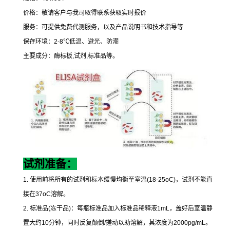
价格：敬请客户与我司取得联系获取实时报价
服务：可提供免费代测服务，以及产品说明书和技术指导等
保存环境：
2-8
℃
低温、避光、防潮
主要成分：酶标板
,
试剂
,
标准品等。
试剂准备：
1.
使用前将所有的试剂和标本缓慢均衡至室温
(18-25oC)
，试剂不能直
接在
37oC
溶解。
2.
标准品
(
冻干品
)
：每瓶标准品加入标准品稀释液
1mL
，盖好后室温静
置大约
10
分钟，同时反复颠倒
/
搓动以助溶解，其浓度为
2000pg/mL
。