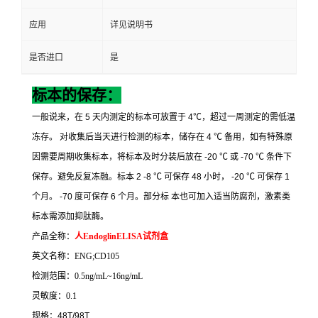
应用
详见说明书
是否进口
是
标本的保存：
一般说来，在
5
天内测定的标本可放置于
4
℃
，超过一周测定的需低温
冻存。
对收集后当天进行检测的标本，储存在
4
℃
备用，如有特殊原
因需要周期收集标本，将标本及时分装后放在
-20
℃
或
-70
℃
条件下
保存。避免反复冻融。标本
2 -8
℃
可保存
48
小时，
-20
℃
可保存
1
个月。
-70
度可保存
6
个月。部分标
本也可加入适当防腐剂，激素类
标本需添加抑肽酶。
产品全称：
人
EndoglinELISA
试剂盒
英文名称：
ENG;CD105
检测范围：
0.5ng/mL~16ng/mL
灵敏度：
0.1
规格：
48T/98T