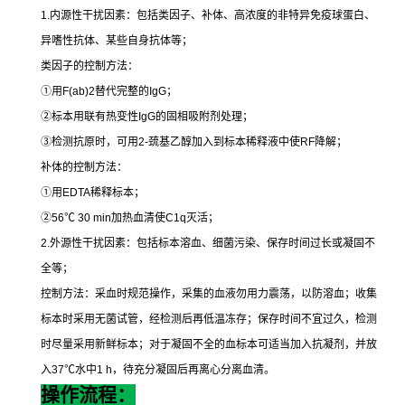
1.
内源性干扰因素：包括类因子、补体、高浓度的非特异免疫球蛋白、
异嗜性抗体、某些自身抗体等；
类因子的控制方法：
①
用
F(ab)2
替代完整的
IgG
；
②
标本用联有热变性
IgG
的固相吸附剂处理；
③
检测抗原时，可用
2-
巯基乙醇加入到标本稀释液中使
RF
降解；
补体的控制方法：
①
用
EDTA
稀释标本；
②
56
℃
30 min
加热血清使
C1q
灭活；
2.
外源性干扰因素：包括标本溶血、细菌污染、保存时间过长或凝固不
全等；
控制方法：采血时规范操作，采集的血液勿用力震荡，以防溶血；收集
标本时采用无菌试管，经检测后再低温冻存；保存时间不宜过久，检测
时尽量采用新鲜标本；对于凝固不全的血标本可适当加入抗凝剂，并放
入
37
℃
水中
1 h
，待充分凝固后再离心分离血清。
操作流程：