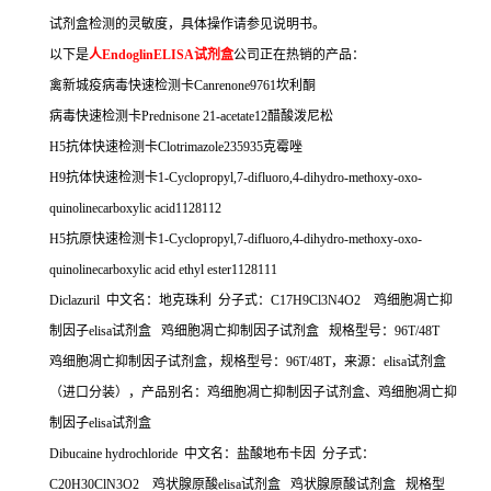
试剂盒检测的灵敏度，具体操作请参见说明书。
以下是
人
EndoglinELISA
试剂盒
公司正在热销的产品：
禽新城疫病毒快速检测卡
Canrenone9761
坎利酮
病毒快速检测卡
Prednisone 21-acetate12
醋酸泼尼松
H5
抗体快速检测卡
Clotrimazole235935
克霉唑
H9
抗体快速检测卡
1-Cyclopropyl,7-difluoro,4-dihydro-methoxy-oxo-
quinolinecarboxylic acid1128112
H5
抗原快速检测卡
1-Cyclopropyl,7-difluoro,4-dihydro-methoxy-oxo-
quinolinecarboxylic acid ethyl ester1128111
Diclazuril
中文名：地克珠利
分子式：
C17H9Cl3N4O2
鸡细胞凋亡抑
制因子
elisa
试剂盒
鸡细胞凋亡抑制因子试剂盒
规格型号：
96T/48T
鸡细胞凋亡抑制因子试剂盒，规格型号：
96T/48T
，来源：
elisa
试剂盒
（进口分装），产品别名：鸡细胞凋亡抑制因子试剂盒、鸡细胞凋亡抑
制因子
elisa
试剂盒
Dibucaine hydrochloride
中文名：盐酸地布卡因
分子式：
C20H30ClN3O2
鸡状腺原酸
elisa
试剂盒
鸡状腺原酸试剂盒
规格型