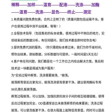
稀释
——
加样
——
温育
——
配液
——
洗涤
——
加酶
——
温育
——
洗涤
——
显色
——
终止
——
测定
1.
有质量问题免费包换，合同上注明了的（质量问题包括运输不当，客
户在使用过程中测不出结果，等等！）
2.
全程技术指导
.
（包括售前的标本收集，使用过程中不明白的地方，实
验结束后的数据分析，有任何疑问，我们技术都会即时给你去电）
3.
提供免费代测的服务。（你只需把标本寄过来，我们为你节省时间，
帮你出结果，原始数据，分析数据均可提供，一般时间是
5
天左右）
4.
客户有任何问题，我们都是在一个工作日之内给出解决方案。售后和
技术这一块都是竭诚为客户服务！
为
*
实验过程中孵育、洗涤需要振荡、
*
振荡。
振荡孵育使反应更充分，振荡洗涤使背景更干净。建议使用酶标专用
96
孔微孔板振荡器。
孵育过程振荡，可以加快、加强抗原抗体分子间的相互碰撞接触，使得
反应过程更加完全，
OD
值通常会比未振荡孵育的结果要高；洗涤过程
振荡，可以使洗板更干净，在很大程度上能降低背景值，同时可以提高