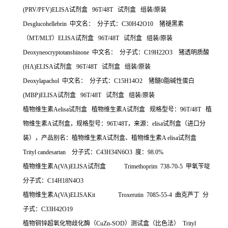
(PRV/PFV)ELISA
试剂盒
96T/48T
试剂盒
组装
/
原装
Desglucohellebrin
中文名：
分子式：
C30H42O10
猪褪黑素
（
MT/MLT
）
ELISA
试剂盒
96T/48T
试剂盒
组装
/
原装
Deoxyneocryptotanshinone
中文名：
分子式：
C19H22O3
猪透明质酸
(HA)ELISA
试剂盒
96T/48T
试剂盒
组装
/
原装
Deoxylapachol
中文名：
分子式：
C15H14O2
猪髓
0
脂碱性蛋白
(MBP)ELISA
试剂盒
96T/48T
试剂盒
组装
/
原装
植物维生素
Aelisa
试剂盒
植物维生素
A
试剂盒
规格型号：
96T/48T
植
物维生素
A
试剂盒，规格型号：
96T/48T
，来源：
elisa
试剂盒（进口分
装），产品别名：植物维生素
A
试剂盒、植物维生素
A elisa
试剂盒
Trityl candesartan
分子式：
C43H34N6O3
度：
98.0%
植物维生素
A(VA)ELISA
试剂盒
Trimethoprim 738-70-5
甲氧苄啶
分子式：
C14H18N4O3
植物维生素
A(VA)ELISAKit Troxerutin 7085-55-4
曲克芦丁
分
子式：
C33H42O19
植物铜锌超氧化物歧化酶（
CuZn-SOD
）测试盒（比色法）
Trityl