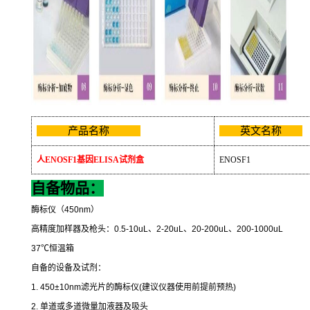
产品名称
英文名称
人
ENOSF1
基因
ELISA
试剂盒
ENOSF1
自备物品：
酶标仪（
450nm
）
高精度加样器及枪头：
0.5-10uL
、
2-20uL
、
20-200uL
、
200-1000uL
37
℃
恒温箱
自备的设备及试剂：
1. 450±10nm
滤光片的酶标仪
(
建议仪器使用前提前预热
)
2.
单道或多道微量加液器及吸头