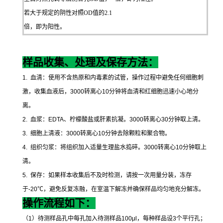
若大于规定的阴性对照OD值的2.1
倍，即为阳性。
样品收集、处理及保存方法：
1.
血清：使用不含热原和内毒素的试管，操作过程中避免任何细胞刺
激，收集血液后，
3000
转离心
10
分钟将血清和红细胞迅速小心地分
离。
2.
血浆：
EDTA
、柠檬酸盐或肝素抗凝。
3000
转离心
30
分钟取上清。
3.
细胞上清液：
3000
转离心
10
分钟去除颗粒和聚合物。
4.
组织匀浆：将组织加入适量生理盐水捣碎。
3000
转离心
10
分钟取上
清。
5.
保存：如果样本收集后不及时检测，请按一次用量分装，冻存
于
-20
℃
，避免反复冻融，在室温下解冻并确保样品均匀地充分解冻。
操作流程如下：
（
1
）待测样品孔中每孔加入待测样品
100μl
，每种样品设
3
个平行孔；