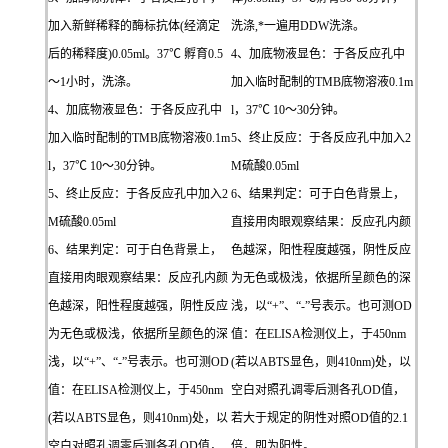
加入新鲜稀释的酶标抗体(经滴定
洗涤,*一遍用DDW洗涤。
后的稀释度)0.05ml。37℃ 孵育0.5
4、加底物液显色：于各反应孔中
～1小时，洗涤。
加入临时配制的TMB底物溶液0.1m
4、加底物液显色：于各反应孔中
l，37℃ 10～30分钟。
加入临时配制的TMB底物溶液0.1m
5、终止反应：于各反应孔中加入2
l，37℃ 10～30分钟。
M硫酸0.05ml
5、终止反应：于各反应孔中加入2
6、结果判定：可于白色背景上，
M硫酸0.05ml
直接用肉眼观察结果：反应孔内颜
6、结果判定：可于白色背景上，
色越深，阳性程度越强，阴性反应
直接用肉眼观察结果：反应孔内颜
为无色或极浅，依据所呈颜色的深
色越深，阳性程度越强，阴性反应
浅，以“+”、“-”号表示。也可测OD
为无色或极浅，依据所呈颜色的深
值：在ELISA检测仪上，于450nm
浅，以“+”、“-”号表示。也可测OD
(若以ABTS显色，则410nm)处，以
值：在ELISA检测仪上，于450nm
空白对照孔调零后测各孔OD值，
(若以ABTS显色，则410nm)处，以
若大于规定的阴性对照OD值的2.1
空白对照孔调零后测各孔OD值，
倍，即为阳性。