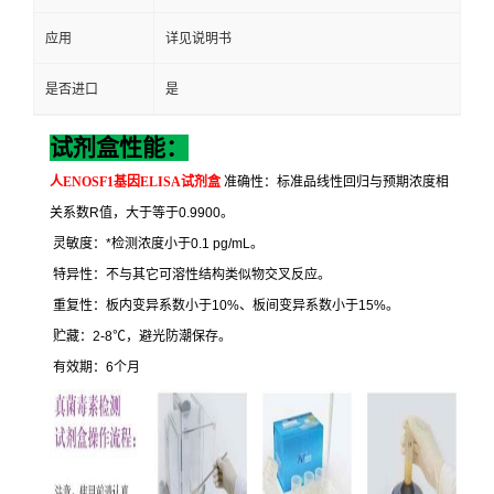
应用
详见说明书
是否进口
是
试剂盒性能：
人
ENOSF1
基因
ELISA
试剂盒
准确性：标准品线性回归与预期浓度相
关系数
R
值，大于等于
0.9900
。
灵敏度：
*
检测浓度小于
0.1 pg/mL
。
特异性：不与其它可溶性结构类似物交叉反应。
重复性：板内变异系数小于
10%
、板间变异系数小于
15%
。
贮藏：
2-8
℃
，避光防潮保存。
有效期：
6
个月