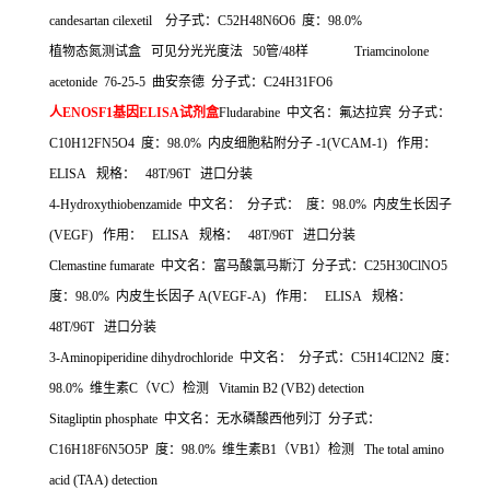
candesartan cilexetil
分子式：
C52H48N6O6
度：
98.0%
植物态氮测试盒
可见分光光度法
50
管
/48
样
Triamcinolone
acetonide 76-25-5
曲安奈德
分子式：
C24H31FO6
人
ENOSF1
基因
ELISA
试剂盒
Fludarabine
中文名：氟达拉宾
分子式：
C10H12FN5O4
度：
98.0%
内皮细胞粘附分子
-1(VCAM-1)
作用：
ELISA
规格：
48T/96T
进口分装
4-Hydroxythiobenzamide
中文名：
分子式：
度：
98.0%
内皮生长因子
(VEGF)
作用：
ELISA
规格：
48T/96T
进口分装
Clemastine fumarate
中文名：富马酸氯马斯汀
分子式：
C25H30ClNO5
度：
98.0%
内皮生长因子
A(VEGF-A)
作用：
ELISA
规格：
48T/96T
进口分装
3-Aminopiperidine dihydrochloride
中文名：
分子式：
C5H14Cl2N2
度：
98.0%
维生素
C
（
VC
）检测
Vitamin B2 (VB2) detection
Sitagliptin phosphate
中文名：无水磷酸西他列汀
分子式：
C16H18F6N5O5P
度：
98.0%
维生素
B1
（
VB1
）检测
The total amino
acid (TAA) detection