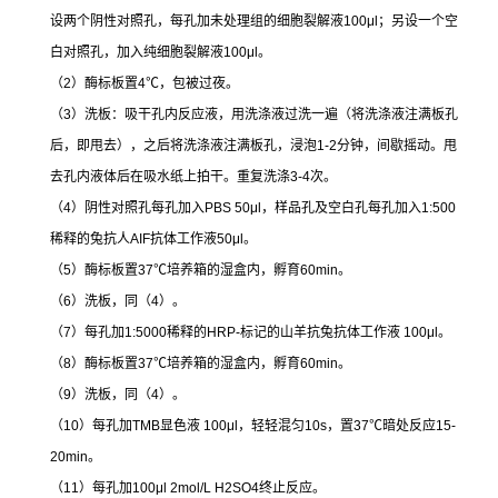
设两个阴性对照孔，每孔加未处理组的细胞裂解液
100μl
；另设一个空
白对照孔，加入纯细胞裂解液
100μl
。
（
2
）酶标板置
4
℃
，包被过夜。
（
3
）洗板：吸干孔内反应液，用洗涤液过洗一遍（将洗涤液注满板孔
后，即甩去），之后将洗涤液注满板孔，浸泡
1-2
分钟，间歇摇动。甩
去孔内液体后在吸水纸上拍干。重复洗涤
3-4
次。
（
4
）阴性对照孔每孔加入
PBS 50μl
，样品孔及空白孔每孔加入
1:500
稀释的兔抗人
AIF
抗体工作液
50μl
。
（
5
）酶标板置
37
℃
培养箱的湿盒内，孵育
60min
。
（
6
）洗板，同（
4
）。
（
7
）每孔加
1:5000
稀释的
HRP-
标记的山羊抗兔抗体工作液
100μl
。
（
8
）酶标板置
37
℃
培养箱的湿盒内，孵育
60min
。
（
9
）洗板，同（
4
）。
（
10
）每孔加
TMB
显色液
100μl
，轻轻混匀
10s
，置
37
℃
暗处反应
15-
20min
。
（
11
）每孔加
100μl 2mol/L H2SO4
终止反应。