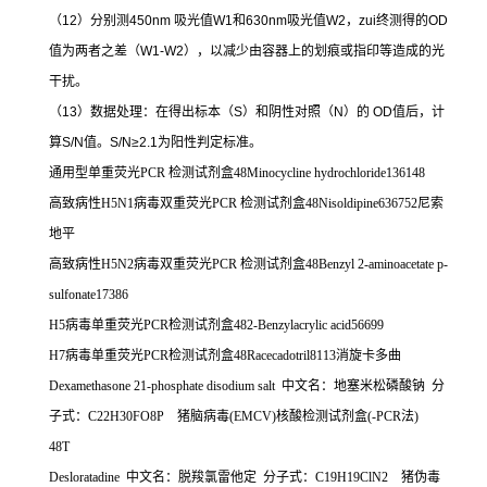
（
12
）分别测
450nm
吸光值
W1
和
630nm
吸光值
W2
，
zui
终测得的
OD
值为两者之差（
W1-W2
），以减少由容器上的划痕或指印等造成的光
干扰。
（
13
）数据处理：在得出标本（
S
）和阴性对照（
N
）的
OD
值后，计
算
S/N
值。
S/N≥2.1
为阳性判定标准。
通用型单重荧光
PCR
检测试剂盒
48Minocycline hydrochloride136148
高致病性
H5N1
病毒双重荧光
PCR
检测试剂盒
48Nisoldipine636752
尼索
地平
高致病性
H5N2
病毒双重荧光
PCR
检测试剂盒
48Benzyl 2-aminoacetate p-
sulfonate17386
H5
病毒单重荧光
PCR
检测试剂盒
482-Benzylacrylic acid56699
H7
病毒单重荧光
PCR
检测试剂盒
48Racecadotril8113
消旋卡多曲
Dexamethasone 21-phosphate disodium salt
中文名：地塞米松磷酸钠
分
子式：
C22H30FO8P
猪脑病毒
(EMCV)
核酸检测试剂盒
(-PCR
法
)
48T
Desloratadine
中文名：脱羧氯雷他定
分子式：
C19H19ClN2
猪伪毒