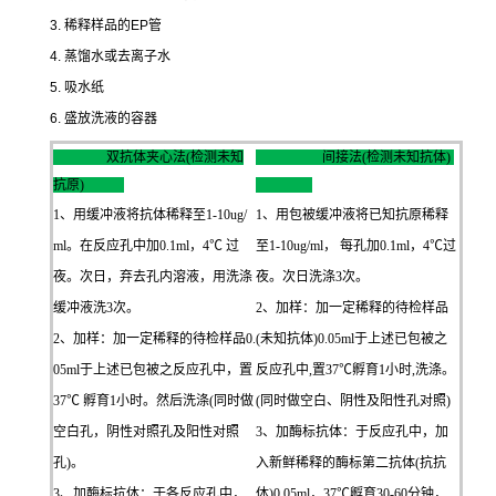
3.
稀释样品的
EP
管
4.
蒸馏水或去离子水
5.
吸水纸
6.
盛放洗液的容器
双抗体夹心法(检测未知
间接法(检测未知抗体)
抗原)
1、用缓冲液将抗体稀释至1-10ug/
1、用包被缓冲液将已知抗原稀释
ml。在反应孔中加0.1ml，4℃ 过
至1-10ug/ml， 每孔加0.1ml，4℃过
夜。次日，弃去孔内溶液，用洗涤
夜。次日洗涤3次。
缓冲液洗3次。
2、加样：加一定稀释的待检样品
2、加样：加一定稀释的待检样品0.
(未知抗体)0.05ml于上述已包被之
05ml于上述已包被之反应孔中，置
反应孔中,置37℃孵育1小时,洗涤。
37℃ 孵育1小时。然后洗涤(同时做
(同时做空白、阴性及阳性孔对照)
空白孔，阴性对照孔及阳性对照
3、加酶标抗体：于反应孔中，加
孔)。
入新鲜稀释的酶标第二抗体(抗抗
3、加酶标抗体：于各反应孔中，
体)0.05ml，37℃孵育30-60分钟，