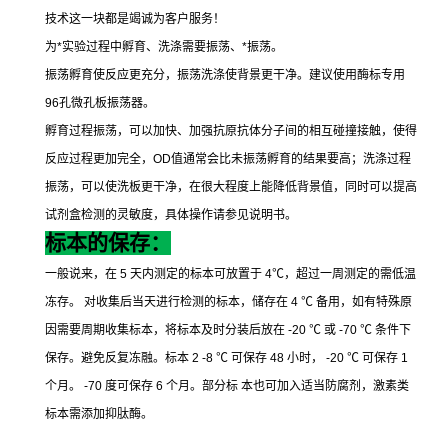
技术这一块都是竭诚为客户服务！
为
*
实验过程中孵育、洗涤需要振荡、
*
振荡。
振荡孵育使反应更充分，振荡洗涤使背景更干净。建议使用酶标专用
96
孔微孔板振荡器。
孵育过程振荡，可以加快、加强抗原抗体分子间的相互碰撞接触，使得
反应过程更加完全，
OD
值通常会比未振荡孵育的结果要高；洗涤过程
振荡，可以使洗板更干净，在很大程度上能降低背景值，同时可以提高
试剂盒检测的灵敏度，具体操作请参见说明书。
标本的保存：
一般说来，在
5
天内测定的标本可放置于
4
℃
，超过一周测定的需低温
冻存。
对收集后当天进行检测的标本，储存在
4
℃
备用，如有特殊原
因需要周期收集标本，将标本及时分装后放在
-20
℃
或
-70
℃
条件下
保存。避免反复冻融。标本
2 -8
℃
可保存
48
小时，
-20
℃
可保存
1
个月。
-70
度可保存
6
个月。部分标
本也可加入适当防腐剂，激素类
标本需添加抑肽酶。