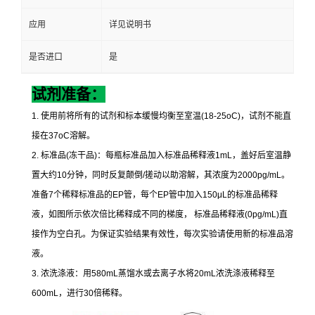
应用
详见说明书
是否进口
是
试剂准备：
1.
使用前将所有的试剂和标本缓慢均衡至室温
(18-25oC)
，试剂不能直
接在
37oC
溶解。
2.
标准品
(
冻干品
)
：每瓶标准品加入标准品稀释液
1mL
，盖好后室温静
置大约
10
分钟，同时反复颠倒
/
搓动以助溶解，其浓度为
2000pg/mL
。
准备
7
个稀释标准品的
EP
管，每个
EP
管中加入
150μL
的标准品稀释
液，如图所示依次倍比稀释成不同的梯度，
标准品稀释液
(0pg/mL)
直
接作为空白孔。为保证实验结果有效性，每次实验请使用新的标准品溶
液。
3.
浓洗涤液：用
580mL
蒸馏水或去离子水将
20mL
浓洗涤液稀释至
600mL
，进行
30
倍稀释。