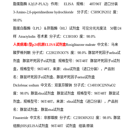
脂蛋脂酶
A2(LP-PLA2)
作用：
ELISA
规格：
48T/96T
进口分装
3-Amino-2,6-piperidinedione hydrochloride
分子式：
C5H9ClN2O2
度：
98.0%
脂蛋白酯酶（
LPL
）＆肝脂酶（
HL
）试剂盒
可见分光光度法
50
管
/24
样
Atractylodin
苍术素
分子式：
C13H10O
度：
98.0%
人类病毒
1
型
p24
抗原
ELISA
试剂盒
Rosiglitazone maleate
中文名：马来
酸罗格列酮
分子式：
C22H23N3O7S
度：
98.0%
豚鼠坏死因子α
elisa
试
剂盒
豚鼠坏死因子α试剂盒
规格型号：
96T/48T
豚鼠坏死因子α试剂
盒，规格型号：
96T/48T
，来源：
elisa
试剂盒（进口分装），产品别
名：豚鼠坏死因子α试剂盒、豚鼠坏死因子α
eisa
试剂盒
Diclofenac sodium
中文名：双氯芬酸钠
分子式：
C14H10Cl2NNaO2
度：
98.0%
豚鼠
elisa
试剂盒
豚鼠试剂盒
规格型号：
96T/48T
豚鼠试
剂盒，规格型号：
96T/48T
，来源：
elisa
试剂盒（进口分装），产品别
名：豚鼠试剂盒、豚鼠
eisa
试剂盒
Finasteride
中文名：非那雄胺
分子式：
C23H36N2O2
度：
98.0%
豚鼠
组胺
(HIS)ELISA
试剂盒
96T/48T
试剂盒
组装
/
原装