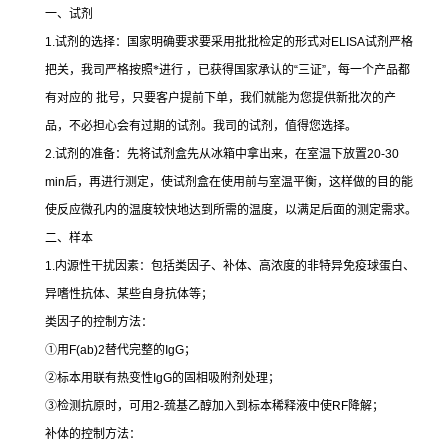
一、试剂
1.
试剂的选择：国家明确要求要采用批批检定的形式对
ELISA
试剂严格
把关，我司严格按照*进行 ，已获得国家承认的
“
三证
”
，每一个产品都
有对应的 批号，只要客户提前下单，我们就能为您提供新批次的产
品，不必担心会有过期的试剂。我司的试剂，值得您选择。
2.
试剂的准备：先将试剂盒先从冰箱中拿出来，在室温下放置
20-30
min
后，再进行测定，使试剂盒在使用前与室温平衡，这样做的目的能
使反应微孔内的温度较快地达到所需的温度，以满足后面的测定需求。
二、样本
1.
内源性干扰因素：包括类因子、补体、高浓度的非特异免疫球蛋白、
异嗜性抗体、某些自身抗体等；
类因子的控制方法：
①
用
F(ab)2
替代完整的
IgG
；
②
标本用联有热变性
IgG
的固相吸附剂处理；
③
检测抗原时，可用
2-
巯基乙醇加入到标本稀释液中使
RF
降解；
补体的控制方法：