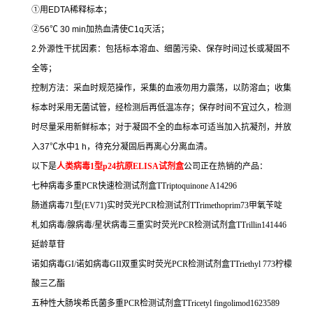
①
用
EDTA
稀释标本；
②
56
℃
30 min
加热血清使
C1q
灭活；
2.
外源性干扰因素：包括标本溶血、细菌污染、保存时间过长或凝固不
全等；
控制方法：采血时规范操作，采集的血液勿用力震荡，以防溶血；收集
标本时采用无菌试管，经检测后再低温冻存；保存时间不宜过久，检测
时尽量采用新鲜标本；对于凝固不全的血标本可适当加入抗凝剂，并放
入
37
℃
水中
1 h
，待充分凝固后再离心分离血清。
以下是
人类病毒
1
型
p24
抗原
ELISA
试剂盒
公司正在热销的产品：
七种病毒多重
PCR
快速检测试剂盒
TTriptoquinone A14296
肠道病毒
71
型
(EV71)
实时荧光
PCR
检测试剂
TTrimethoprim73
甲氧苄啶
札如病毒
/
腺病毒
/
星状病毒三重实时荧光
PCR
检测试剂盒
TTrillin141446
延龄草苷
诺如病毒
GI/
诺如病毒
GII
双重实时荧光
PCR
检测试剂盒
TTriethyl 773
柠檬
酸三乙酯
五种性大肠埃希氏菌多重
PCR
检测试剂盒
TTricetyl fingolimod1623589