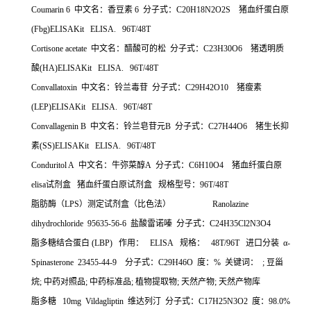
Coumarin 6
中文名：香豆素
6
分子式：
C20H18N2O2S
猪血纤蛋白原
(Fbg)ELISAKit ELISA. 96T/48T
Cortisone acetate
中文名：醋酸可的松
分子式：
C23H30O6
猪透明质
酸
(HA)ELISAKit ELISA. 96T/48T
Convallatoxin
中文名：铃兰毒苷
分子式：
C29H42O10
猪瘦素
(LEP)ELISAKit ELISA. 96T/48T
Convallagenin B
中文名：铃兰皂苷元
B
分子式：
C27H44O6
猪生长抑
素
(SS)ELISAKit ELISA. 96T/48T
Conduritol A
中文名：牛弥菜醇
A
分子式：
C6H10O4
猪血纤蛋白原
elisa
试剂盒
猪血纤蛋白原试剂盒
规格型号：
96T/48T
脂肪酶（
LPS
）测定试剂盒（比色法）
Ranolazine
dihydrochloride 95635-56-6
盐酸雷诺嗪
分子式：
C24H35Cl2N3O4
脂多糖结合蛋白
(LBP)
作用：
ELISA
规格：
48T/96T
进口分装
α
-
Spinasterone 23455-44-9
分子式：
C29H46O
度：
%
关键词：
;
豆甾
烷
;
中药对照品
;
中药标准品
;
植物提取物
;
天然产物
;
天然产物库
脂多糖
10mg Vildagliptin
维达列汀
分子式：
C17H25N3O2
度：
98.0%