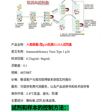
产品全称：
人类病毒
1
型
p24
抗原
ELISA
试剂盒
英文名称：
Immunodeficiency Virus Type 1 p24
检测范围：
0.25ng/mL~8ng/mL
灵敏度：
0.1
规格：
48T/98T
价格：敬请客户与我司取得联系获取实时报价
服务：可提供免费代测服务，以及产品说明书和技术指导等
保存环境：
2-8
℃
低温、避光、防潮
主要成分：酶标板
,
试剂
,
标准品等。
试剂和样本的控制方法：