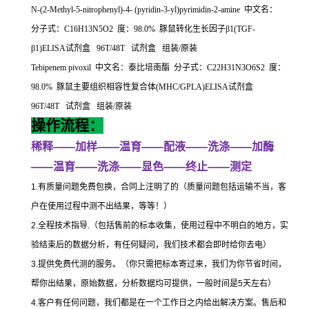
N-(2-Methyl-5-nitrophenyl)-4- (pyridin-3-yl)pyrimidin-2-amine
中文名：
分子式：
C16H13N5O2
度：
98.0%
豚鼠转化生长因子β
1(TGF-
β
1)ELISA
试剂盒
96T/48T
试剂盒
组装
/
原装
Tebipenem pivoxil
中文名：泰比培南酯
分子式：
C22H31N3O6S2
度：
98.0%
豚鼠主要组织相容性复合体
(MHC/GPLA)ELISA
试剂盒
96T/48T
试剂盒
组装
/
原装
操作流程：
稀释
——
加样
——
温育
——
配液
——
洗涤
——
加酶
——
温育
——
洗涤
——
显色
——
终止
——
测定
1.
有质量问题免费包换，合同上注明了的（质量问题包括运输不当，客
户在使用过程中测不出结果，等等！）
2.
全程技术指导
.
（包括售前的标本收集，使用过程中不明白的地方，实
验结束后的数据分析，有任何疑问，我们技术都会即时给你去电）
3.
提供免费代测的服务。（你只需把标本寄过来，我们为你节省时间，
帮你出结果，原始数据，分析数据均可提供，一般时间是
5
天左右）
4.
客户有任何问题，我们都是在一个工作日之内给出解决方案。售后和