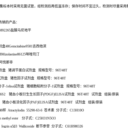
集标本时采用无菌试管，经检测后再低温冻存；保存时间不宜过久，检测时尽量采用
热销的产品：
e892265
盐酸马尼地平
剂盒
48Gemcitabine9581
吉西他滨
8Mizolastine86125
咪唑司汀
阿伐那非
剂盒
猪调节蛋白试剂盒
规格型号：
96T/48T
试剂盒
猪性因子试剂盒
规格型号：
96T/48T
分子
-1elisa
试剂盒
猪细胞粘附分子
-1
试剂盒
规格型号：
96T/48T
O6S2
猪血小板衍生生长因子
(PDGF)ELISA
试剂盒
96T/48T
试剂盒
组装
/
原装
O6
猪血小板活化因子
(PAF)ELISA
试剂盒
96T/48T
试剂盒
组装
/
原装
48
样
Atractylodin 55290-63-6
苍术素
分子式：
C13H10O
tan methyl ester
分子式：
C25H31N5O3
Iegrin
α
5
β
3 Wallicoside
断节参苷
分子式：
C61H98O26