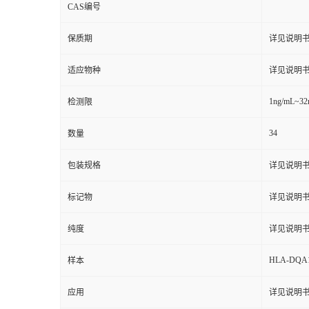
CAS编号
保质期
详见说明
适应物种
详见说明
1ng/mL~32
检测限
34
数量
包装规格
详见说明
标记物
详见说明
纯度
详见说明
HLA-DQA
样本
应用
详见说明