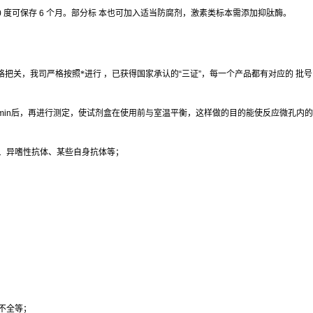
0
度可保存
6
个月。部分标
本也可加入适当防腐剂，激素类标本需添加抑肽酶。
格把关，我司严格按照*进行 ，已获得国家承认的
“
三证
”
，每一个产品都有对应的 批
min
后，再进行测定，使试剂盒在使用前与室温平衡，这样做的目的能使反应微孔内的
、异嗜性抗体、某些自身抗体等；
不全等；