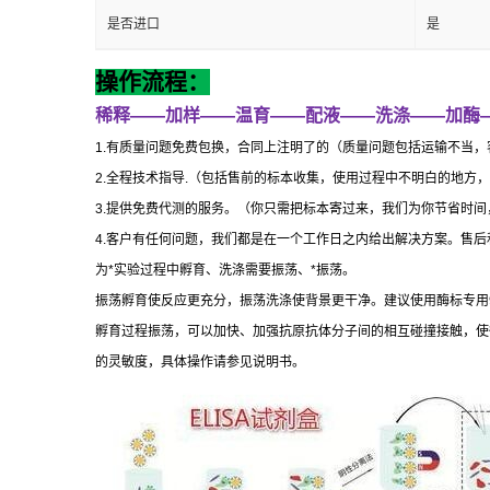
是否进口
是
操作流程：
稀释
——
加样
——
温育
——
配液
——
洗涤
——
加酶
1.
有质量问题免费包换，合同上注明了的（质量问题包括运输不当，
2.
全程技术指导
.
（包括售前的标本收集，使用过程中不明白的地方，
3.
提供免费代测的服务。（你只需把标本寄过来，我们为你节省时间
4.
客户有任何问题，我们都是在一个工作日之内给出解决方案。售后
为
*
实验过程中孵育、洗涤需要振荡、
*
振荡。
振荡孵育使反应更充分，振荡洗涤使背景更干净。建议使用酶标专用
孵育过程振荡，可以加快、加强抗原抗体分子间的相互碰撞接触，使
的灵敏度，具体操作请参见说明书。