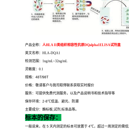
产品全称：
人
HLA II
类组织相容性抗原
DQalpha1ELISA
试剂盒
英文名称：
HLA-DQA1
检测范围：
1ng/mL~32ng/mL
灵敏度：
0.1
规格：
48T/98T
价格：敬请客户与我司取得联系获取实时报价
服务：可提供免费代测服务，以及产品说明书和技术指导等
保存环境：
2-8
℃
低温、避光、防潮
主要成分：酶标板
,
试剂
,
标准品等。
标本的保存：
一般说来，在
5
天内测定的标本可放置于
4
℃
，超过一周测定的需低