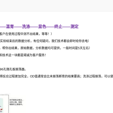
——
温育
——
洗涤
——
显色
——
终止
——
测定
客户在使用过程中测不出结果，等等！）
实验结束后的数据分析，有任何疑问，我们技术都会即时给你去电）
，帮你出结果，原始数据，分析数据均可提供，一般时间是
5
天左右）
和技术这一块都是竭诚为客户服务！
96
孔微孔板振荡器。
得反应过程更加完全，
OD
值通常会比未振荡孵育的结果要高；洗涤过程振荡，可以