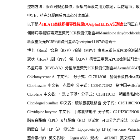
控制方法：采血时规范操作，采集的血液勿用力震荡，以防溶血；收
中
1 h
，待充分凝固后再离心分离血清。
以下是
人
HLA II
类组织相容性抗原
DQalpha1ELISA
试剂盒
公司正在
偏肺病毒
/
腺病毒双重荧光
PCR
检测试剂盒
48Manidipine dihydrochlorid
新双重荧光
PCR
检测试剂盒
48Quetiapine1119749
喹硫平
博卡（
Boca
）
/
合胞（
RSV
）
/
偏肺（
MPV
）病毒三重荧光
PCR
检测试
冠状（
Hcov
）
/
副（
PIV
）
/
腺（
ADV
）病毒三重荧光
PCR
检测试剂盒
4
乙型病毒（
IFVB-YA
）分型单重荧光
PCR
检测试剂盒
48Avanafil37847
Colelomycerone A
中文名：
分子式：
C17H18O6
猪调节蛋白
elisa
试
Clotrimazole
中文名：克霉唑
分子式：
C22H17ClN2
猪性因子
elisa
Clorofene
中文名：
4-
氯
-2-
苄基*
分子式：
C13H11ClO
猪细胞粘附
Clopidogrel bisulfate
中文名：硫酸氢氯吡格雷
分子式：
C16H18ClN
Clevidipine butyrate
中文名：丁酸氯维地平
分子式：
C21H23Cl2N
脂蛋白酯酶（
LPL
）＆肝脂酶（
HL
）测试盒
可见分光光度法
50
管
/
脂蛋白（
a
）
[LP
（
a
）
]
测试盒
Lipoprotein (a) [LP (a)] test case Valsar
整合素α
5
β
3
英文名称：
Iegrin
α
5
β
3
规格：
48T/96T
英文缩写：