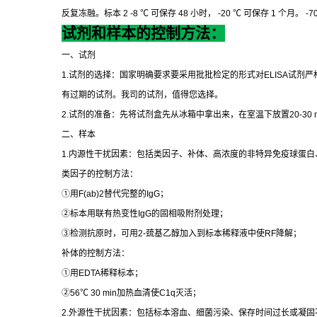
反复冻融。标本
2 -8
℃
可保存
48
小时，
-20
℃
可保存
1
个月。
-7
试剂和样本的控制方法：
一、试剂
1.
试剂的选择：国家明确要求要采用批批检定的形式对
ELISA
试剂严
有过期的试剂。我司的试剂，值得您选择。
2.
试剂的准备：先将试剂盒先从冰箱中拿出来，在室温下放置
20-30 
二、样本
1.
内源性干扰因素：包括类因子、补体、高浓度的非特异免疫球蛋白
类因子的控制方法：
①
用
F(ab)2
替代完整的
IgG
；
②
标本用联有热变性
IgG
的固相吸附剂处理；
③
检测抗原时，可用
2-
巯基乙醇加入到标本稀释液中使
RF
降解；
补体的控制方法：
①
用
EDTA
稀释标本；
②
56
℃
30 min
加热血清使
C1q
灭活；
2.
外源性干扰因素：包括标本溶血、细菌污染、保存时间过长或凝固