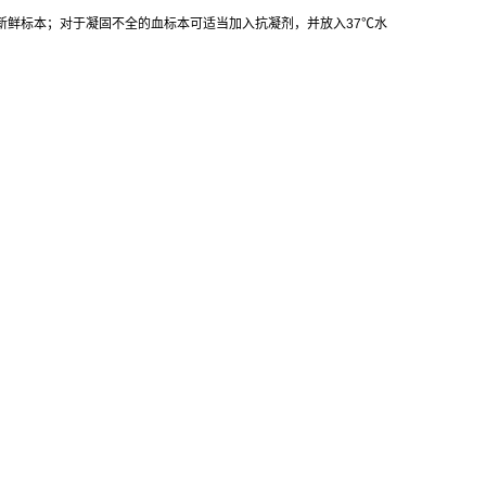
新鲜标本；对于凝固不全的血标本可适当加入抗凝剂，并放入
37
℃
水