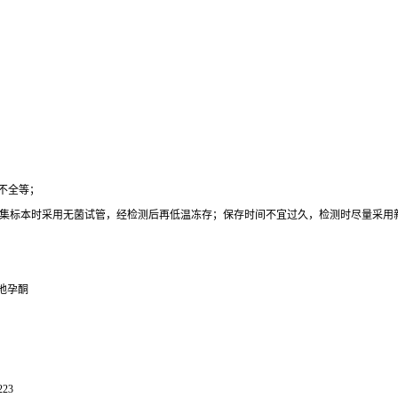
不全等；
集标本时采用无菌试管，经检测后再低温冻存；保存时间不宜过久，检测时尽量采用
地孕酮
223