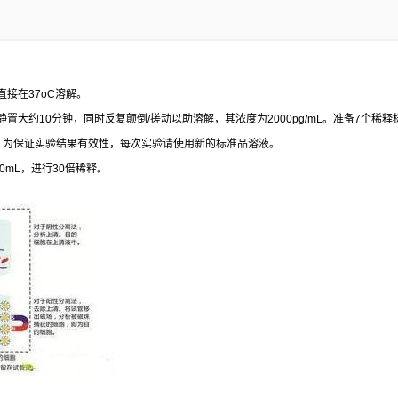
直接在
37oC
溶解。
静置大约
10
分钟，同时反复颠倒
/
搓动以助溶解，其浓度为
2000pg/mL
。准备
7
个稀释
。为保证实验结果有效性，每次实验请使用新的标准品溶液。
00mL
，进行
30
倍稀释。