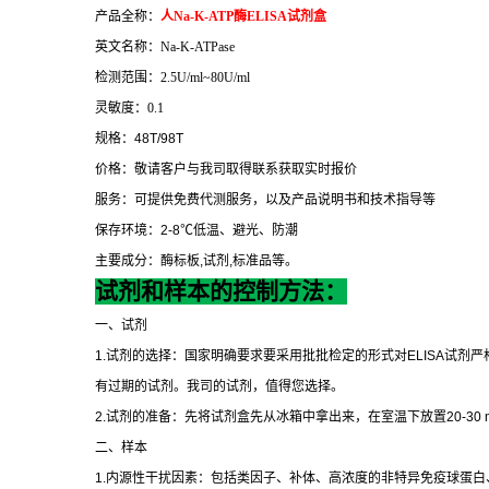
产品全称：
人
Na-K-ATP
酶
ELISA
试剂盒
英文名称：
Na-K-ATPase
检测范围：
2.5U/ml~80U/ml
灵敏度：
0.1
规格：
48T/98T
价格：敬请客户与我司取得联系获取实时报价
服务：可提供免费代测服务，以及产品说明书和技术指导等
保存环境：
2-8
℃
低温、避光、防潮
主要成分：酶标板
,
试剂
,
标准品等。
试剂和样本的控制方法：
一、试剂
1.
试剂的选择：国家明确要求要采用批批检定的形式对
ELISA
试剂严
有过期的试剂。我司的试剂，值得您选择。
2.
试剂的准备：先将试剂盒先从冰箱中拿出来，在室温下放置
20-30 
二、样本
1.
内源性干扰因素：包括类因子、补体、高浓度的非特异免疫球蛋白