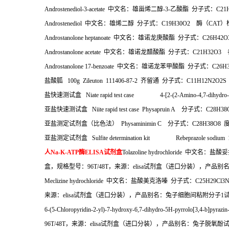
Androstenediol-3-acetate
中文名：雄甾烯二醇
-3-
乙酸酯
分子式：
C2
Androstenediol
中文名：雄烯二醇
分子式：
C19H30O2
酶（
CAT
）
Androstanolone heptanoate
中文名：雄诺龙庚酸酯
分子式：
C26H42
Androstanolone acetate
中文名：雄诺龙醋酸酯
分子式：
C21H32O3
Androstanolone 17-benzoate
中文名：雄诺龙苯甲酸酯
分子式：
C26
盐酸胍
100g Zileuton 111406-87-2
齐留通
分子式：
C11H12N2O2
盐快速测试盒
Niate rapid test case 4-[2-(2-Amino-4,7-dihydro-4-ox
亚盐快速测试盒
Niite rapid test case Physapruin A
分子式：
C28H3
亚盐测定试剂盒（比色法）
Physaminimin C
分子式：
C28H38O8
亚盐测定试剂盒
Sulfite determination kit Rebeprazole sodium 
人
Na-K-ATP
酶
ELISA
试剂盒
Tolazoline hydrochloride
中文名：盐酸妥
盒，规格型号：
96T/48T
，来源：
elisa
试剂盒（进口分装），产品别
Meclizine hydrochloride
中文名：盐酸美克洛嗪
分子式：
C25H29Cl3
来源：
elisa
试剂盒（进口分装），产品别名：兔子细胞间粘附分子
1
6-(5-Chloropyridin-2-yl)-7-hydroxy-6,7-dihydro-5H-pyrrolo[3,4-b]pyrazi
96T/48T
，来源：
elisa
试剂盒（进口分装），产品别名：兔子脱氧酚