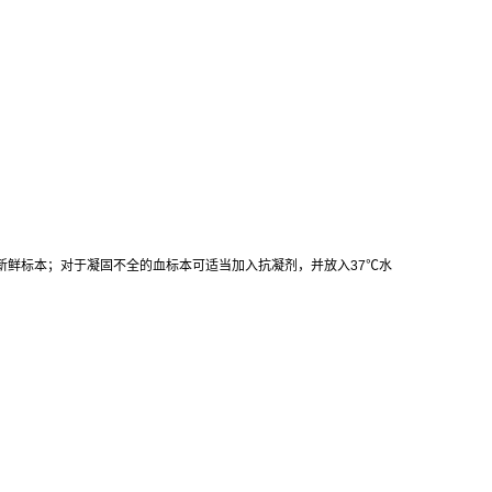
新鲜标本；对于凝固不全的血标本可适当加入抗凝剂，并放入
37
℃
水