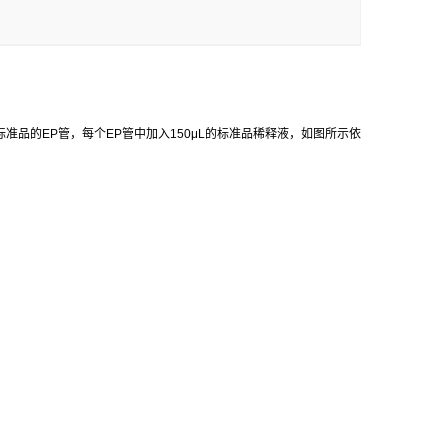
标准品的
EP
管，每个
EP
管中加入
150μL
的标准品稀释液，如图所示依