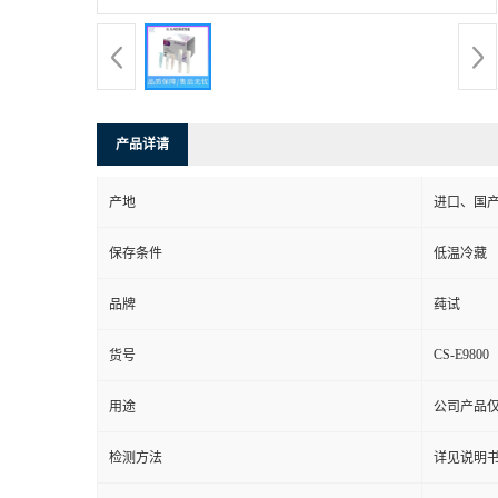
产品详请
产地
进口、国
保存条件
低温冷藏
品牌
莼试
CS-E9800
货号
用途
公司产品
检测方法
详见说明