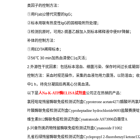
类因子的控制方法：
①
用
F(ab)2
替代完整的
IgG
；
②
标本用联有热变性
IgG
的固相吸附剂处理；
③
检测抗原时，可用
2-
巯基乙醇加入到标本稀释液中使
RF
降解；
补体的控制方法：
①
用
EDTA
稀释标本；
②
56
℃
30 min
加热血清使
C1q
灭活；
2.
外源性干扰因素：包括标本溶血、细菌污染、保存时间过长或凝固
控制方法：采血时规范操作，采集的血液勿用力震荡，以防溶血；收
中
1 h
，待充分凝固后再离心分离血清。
以下是
人
Na-K-ATP
酶
ELISA
试剂盒
公司正在热销的产品：
氯羟吡啶残留酶联免疫检测试剂盒
Cyproterone acetate4271
醋酸环丙氯
叶酸酶联免疫检测试剂盒
Cyproheptadine hydrochloride9693
盐酸赛庚啶
维生素
B12
酶联免疫检测试剂盒
Cynatratoside A973996
白薇苷
A
β
-
兴奋剂类药物残留酶联免疫检测试剂盒
Cynanoside F1002
孔雀石绿残留酶联免疫检测试剂盒
Cyclopropyl 2-fluorobenzyl ketone13