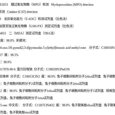
1H32O3
髓过氧化物酶（
MPO
）检测
Myeloperoxidase (MPO) detection
检测
Catalase (CAT) detection
O3
总抗氧化能力（
T-AOC
）检测试剂盒（比色法）
谷胱甘肽过氧化物酶（
GSH-PX
）测定试剂盒（比色法）
H34O3
二（
MDA
）测定试剂盒（
TBA
法）
S
度：
98.0%
关键词：
o-1H-pymol[2,3-d]pyrimodin-5-yl)ethyl]benzoic acid methyl ester
分子式：
C16H16N
8O7
度：
96.5%
度：
98.0%
117976-90-6
雷贝拉唑钠
分子式：
C18H20N3NaO3S
拉唑林
分子式：
C10H13ClN2
度：
98.0%
兔子细胞间粘附分子
2elisa
试剂盒
兔子细
名：兔子细胞间粘附分子
2
试剂盒、兔子细胞间粘附分子
2eisa
试剂盒
N2
度：
98.0%
兔子细胞间粘附分子
1elisa
试剂盒
兔子细胞间粘附分子
1
试剂盒
规格
试剂盒、兔子细胞间粘附分子
1eisa
试剂盒
n-5-one
中文名：
分子式：
C11H7ClN4O2
度：
98.0%
兔子脱氧酚
elisa
试剂盒
兔子脱
试剂盒、兔子脱氧酚
eisa
试剂盒