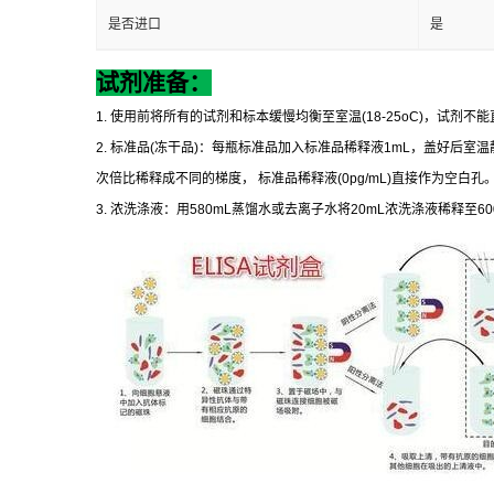
是否进口
是
试剂准备：
1.
使用前将所有的试剂和标本缓慢均衡至室温
(18-25oC)
，试剂不能
2.
标准品
(
冻干品
)
：每瓶标准品加入标准品稀释液
1mL
，盖好后室温
次倍比稀释成不同的梯度，
标准品稀释液
(0pg/mL)
直接作为空白孔
3.
浓洗涤液：用
580mL
蒸馏水或去离子水将
20mL
浓洗涤液稀释至
6