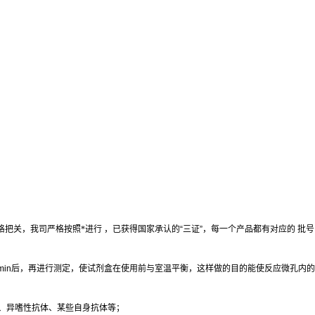
格把关，我司严格按照*进行 ，已获得国家承认的
“
三证
”
，每一个产品都有对应的 批
min
后，再进行测定，使试剂盒在使用前与室温平衡，这样做的目的能使反应微孔内的
、异嗜性抗体、某些自身抗体等；