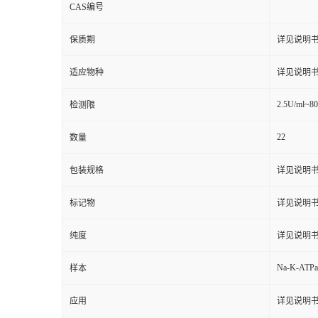
CAS编号
保质期
详见说明
适应物种
详见说明
2.5U/ml~8
检测限
22
数量
包装规格
详见说明
标记物
详见说明
纯度
详见说明
Na-K-ATPa
样本
应用
详见说明