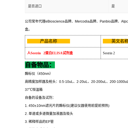
是否进口
是
公司常年代理
eBioscience
品牌、
Mercodia
品牌、
Panbio
品牌、
Alp
盒。
产品名称
英文
人
Sestrin 2
蛋白
ELISA
试剂盒
Sestrin 2
自备物品：
酶标仪（
450nm
）
高精度加样器及枪头：
0.5-10uL
、
2-20uL
、
20-200uL
、
200-1000u
37
℃
恒温箱
自备的设备及试剂：
1. 450±10nm
滤光片的酶标仪
(
建议仪器使用前提前预热
)
2.
单道或多道微量加液器及吸头
3.
稀释样品的
EP
管