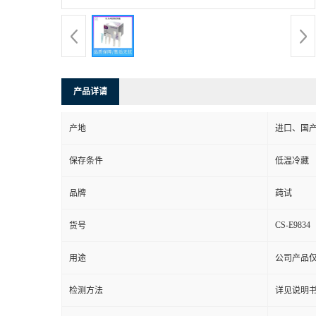
产品详请
产地
进口、国
保存条件
低温冷藏
品牌
莼试
CS-E9834
货号
用途
公司产品
检测方法
详见说明