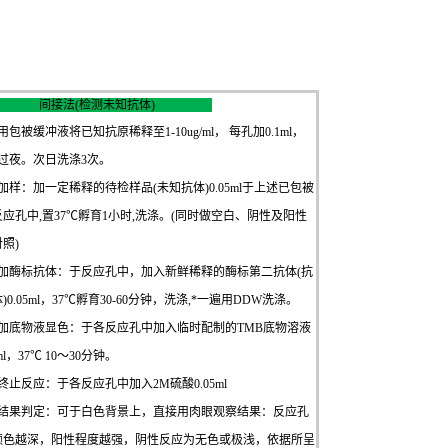
间接法(检测未知抗体)
用包被缓冲液将已知抗原稀释至1-10ug/ml， 每孔加0.1ml，
℃过夜。次日洗涤3次。
加样：加一定稀释的待检样品(未知抗体)0.05ml于上述已包被
反应孔中,置37℃孵育1小时,洗涤。(同时做空白、阴性及阳性
照)
、加酶标抗体：于反应孔中，加入新鲜稀释的酶标第二抗体(抗
)0.05ml，37℃孵育30-60分钟，洗涤,*一遍用DDW洗涤。
、加底物液显色：于各反应孔中加入临时配制的TMB底物溶液
1ml，37℃ 10～30分钟。
终止反应：于各反应孔中加入2M硫酸0.05ml
、结果判定：可于白色背景上，直接用肉眼观察结果：反应孔
颜色越深，阳性程度越强，阴性反应为无色或极浅，依据所呈