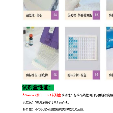
试剂盒性能：
人
Sestrin 2
蛋白
ELISA
试剂盒
准确性：标准品线性回归与预期浓度相
灵敏度：
*
检测浓度小于
0.1 pg/mL
。
特异性：不与其它可溶性结构类似物交叉反应。