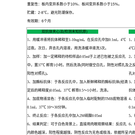
重复性：板内变异系数小于
10%
、板间变异系数小于
15%
。
贮藏：
2-8
℃
，避光防潮保存。
有效期：
6
个月
双抗体夹心法(检测未知抗原)
1、用缓冲液将抗体稀释至1-10ug/ml。在反应孔中加0.1ml，4℃
1、
过夜。次日，弃去孔内溶液，用洗涤缓冲液洗3次。
4
2、加样：加一定稀释的待检样品0.05ml于上述已包被之反应孔
2、
中，置37℃ 孵育1小时。然后洗涤(同时做空白孔，阴性对照孔及
之
阳性对照孔)。
孔对
3、加酶标抗体：于各反应孔中，加入新鲜稀释的酶标抗体(经滴
3
定后的稀释度)0.05ml。37℃ 孵育0.5～1小时，洗涤。
抗体
4、加底物液显色：于各反应孔中加入临时配制的TMB底物溶液
4
0.1ml，37℃ 10～30分钟。
0.
5、终止反应：于各反应孔中加入2M硫酸0.05ml
5、
6、结果判定：可于白色背景上，直接用肉眼观察结果：反应孔
6
内颜色越深，阳性程度越强，阴性反应为无色或极浅，依据所呈
内