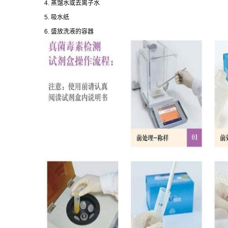
4.
蒸馏水或去离子水
5.
吸水纸
6.
盛放洗液的容器