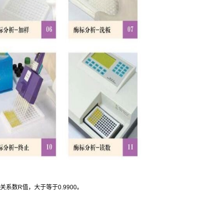
关系数
R
值，大于等于
0.9900
。