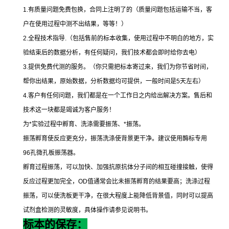
1.
有质量问题免费包换，合同上注明了的（质量问题包括运输不当，客
户在使用过程中测不出结果，等等！）
2.
全程技术指导
.
（包括售前的标本收集，使用过程中不明白的地方，实
验结束后的数据分析，有任何疑问，我们技术都会即时给你去电）
3.
提供免费代测的服务。（你只需把标本寄过来，我们为你节省时间，
帮你出结果，原始数据，分析数据均可提供，一般时间是
5
天左右）
4.
客户有任何问题，我们都是在一个工作日之内给出解决方案。售后和
技术这一块都是竭诚为客户服务！
为
*
实验过程中孵育、洗涤需要振荡、
*
振荡。
振荡孵育使反应更充分，振荡洗涤使背景更干净。建议使用酶标专用
96
孔微孔板振荡器。
孵育过程振荡，可以加快、加强抗原抗体分子间的相互碰撞接触，使得
反应过程更加完全，
OD
值通常会比未振荡孵育的结果要高；洗涤过程
振荡，可以使洗板更干净，在很大程度上能降低背景值，同时可以提高
试剂盒检测的灵敏度，具体操作请参见说明书。
标本的保存：