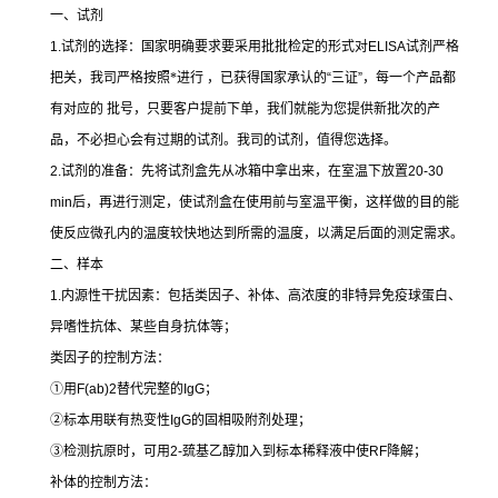
一、试剂
1.
试剂的选择：国家明确要求要采用批批检定的形式对
ELISA
试剂严格
把关，我司严格按照*进行 ，已获得国家承认的
“
三证
”
，每一个产品都
有对应的 批号，只要客户提前下单，我们就能为您提供新批次的产
品，不必担心会有过期的试剂。我司的试剂，值得您选择。
2.
试剂的准备：先将试剂盒先从冰箱中拿出来，在室温下放置
20-30
min
后，再进行测定，使试剂盒在使用前与室温平衡，这样做的目的能
使反应微孔内的温度较快地达到所需的温度，以满足后面的测定需求。
二、样本
1.
内源性干扰因素：包括类因子、补体、高浓度的非特异免疫球蛋白、
异嗜性抗体、某些自身抗体等；
类因子的控制方法：
①
用
F(ab)2
替代完整的
IgG
；
②
标本用联有热变性
IgG
的固相吸附剂处理；
③
检测抗原时，可用
2-
巯基乙醇加入到标本稀释液中使
RF
降解；
补体的控制方法：