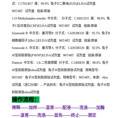
式：
C17H14O7
度：
99.0%
兔子
D
二聚体
(D2D)ELISA
试剂盒
96T/48T
试剂盒
组装
/
原装
1-O-Methylnataloe-emodin
中文名：
分子式：
C16H12O5
度：
98.0%
兔
子
C
反应蛋白
(CRP)ELISA
试剂盒
96T/48T
试剂盒
组装
/
原装
Sennoside B
中文名：番泻苷
B
分子式：
C42H38O20
度：
95.5%
兔子
B
细胞瘤因子
2(Bcl-2)ELISA
试剂盒
96T/48T
试剂盒
组装
/
原装
Sennoside A
中文名：番泻苷
A
分子式：
C42H38O20
度：
92.0%
兔子
Ⅲ型前胶原肽
(P
Ⅲ
NP)ELISA
试剂盒
96T/48T
试剂盒
组装
/
原装
Dantron
中文名：
1,8-
二羟基蒽醌
分子式：
C14H8O4
度：
98.0%
兔子
Ⅲ型前胶原肽
elisa
试剂盒
兔子Ⅲ型前胶原肽试剂盒
规格型号：
96T/48T
兔子Ⅲ型前胶原肽试剂盒，规格型号：
96T/48T
，来源：
elisa
试剂盒（进口分装），产品别名：兔子Ⅲ型前胶原肽试剂盒、兔子Ⅲ型
前胶原肽
elisa
试剂盒
操作流程：
稀释
——
加样
——
温育
——
配液
——
洗涤
——
加酶
——
温育
——
洗涤
——
显色
——
终止
——
测定