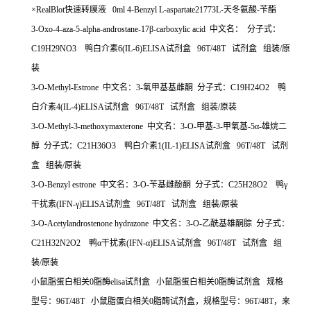
×
RealBlot
快速转膜液
0ml 4-Benzyl L-aspartate21773L-
天冬氨酸
-
苄酯
3-Oxo-4-aza-5-alpha-androstane-17
β
-carboxylic acid
中文名：
分子式：
C19H29NO3
鸭白介素
6(IL-6)ELISA
试剂盒
96T/48T
试剂盒
组装
/
原
装
3-O-Methyl-Estrone
中文名：
3-
氧甲基基雌酮
分子式：
C19H24O2
鸭
白介素
4(IL-4)ELISA
试剂盒
96T/48T
试剂盒
组装
/
原装
3-O-Methyl-3-methoxymaxterone
中文名：
3-O-
甲基
-3-
甲氧基
-5
α
-
雄烷二
醇
分子式：
C21H36O3
鸭白介素
1(IL-1)ELISA
试剂盒
96T/48T
试剂
盒
组装
/
原装
3-O-Benzyl estrone
中文名：
3-O-
苄基雌酚酮
分子式：
C25H28O2
鸭γ
干扰素
(IFN-
γ
)ELISA
试剂盒
96T/48T
试剂盒
组装
/
原装
3-O-Acetylandrostenone hydrazone
中文名：
3-O-
乙酰基雄酮腙
分子式：
C21H32N2O2
鸭α干扰素
(IFN-
α
)ELISA
试剂盒
96T/48T
试剂盒
组
装
/
原装
小鼠脂蛋白相关
0
脂酶
elisa
试剂盒
小鼠脂蛋白相关
0
脂酶试剂盒
规格
型号：
96T/48T
小鼠脂蛋白相关
0
脂酶试剂盒，规格型号：
96T/48T
，来