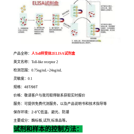
产品全称：
人
Toll
样受体
2ELISA
试剂盒
英文名称：
Toll-like receptor 2
检测范围：
0.75ng/mL~24ng/mL
灵敏度：
0.1
规格：
48T/98T
价格：敬请客户与我司取得联系获取实时报价
服务：可提供免费代测服务，以及产品说明书和技术指导等
保存环境：
2-8
℃
低温、避光、防潮
主要成分：酶标板
,
试剂
,
标准品等。
试剂和样本的控制方法：