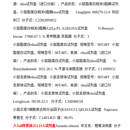
源：
elisa
试剂盒（进口分装），产品别名：小鼠脂蛋白相关
0
脂酶试剂
盒、小鼠脂蛋白相关
0
脂酶
eisa
试剂盒
Linagliptin 668270-12-0
利拉
利汀
分子式：
C25H28N8O2
小鼠脂蛋白相关
0
脂酶
A2(Lp-PL-A2)ELISA
试剂盒
N-Benzoyl-
leucine 17966-67-5 N-
苯甲酰基
-
亮氨酸
分子式：
3
小鼠脂蛋白
elisa
试剂盒
小鼠脂蛋白试剂盒
规格型号：
96T/48T
小鼠
脂蛋白试剂盒，规格型号：
96T/48T
，来源：
elisa
试剂盒（进口分
装），产品别名：小鼠脂蛋白试剂盒、小鼠脂蛋白
elisa
试剂盒
N-
Benzylmaleimide 1631-26-1 N-
苄基马来酰亚胺
分子式：
C11H9NO2
小鼠支原体
elisa
试剂盒
小鼠支原体试剂盒
规格型号：
96T/48T
小鼠
支原体试剂盒，规格型号：
96T/48T
，来源：
elisa
试剂盒（进口分
装），产品别名：小鼠支原体试剂盒、小鼠支原体
eisa
试剂盒
Loroglossin 58139-22-3
分子式：
C34H46O18
小鼠正常
T
细胞表达和分泌因子
(RAES/CCL5)ELISA
试剂盒
Naproxen
萘普生
分子式：
C14H14O3
度：
98.0%
人
Toll
样受体
2ELISA
试剂盒
Aurantio-obtusin
中文名：橙黄决明素
分子