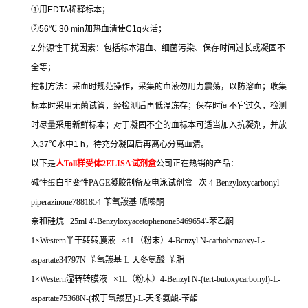
①
用
EDTA
稀释标本；
②
56
℃
30 min
加热血清使
C1q
灭活；
2.
外源性干扰因素：包括标本溶血、细菌污染、保存时间过长或凝固不
全等；
控制方法：采血时规范操作，采集的血液勿用力震荡，以防溶血；收集
标本时采用无菌试管，经检测后再低温冻存；保存时间不宜过久，检测
时尽量采用新鲜标本；对于凝固不全的血标本可适当加入抗凝剂，并放
入
37
℃
水中
1 h
，待充分凝固后再离心分离血清。
以下是
人
Toll
样受体
2ELISA
试剂盒
公司正在热销的产品：
碱性蛋白非变性
PAGE
凝胶制备及电泳试剂盒
次
4-Benzyloxycarbonyl-
piperazinone7881854-
苄氧羰基
-
哌嗪酮
亲和硅烷
25ml 4'-Benzyloxyacetophenone5469654'-
苯乙酮
1
×
Western
半干转转膜液
×
1L
（粉末）
4-Benzyl N-carbobenzoxy-L-
aspartate34797N-
苄氧羰基
-L-
天冬氨酸
-
苄脂
1
×
Western
湿转转膜液
×
1L
（粉末）
4-Benzyl N-(tert-butoxycarbonyl)-L-
aspartate75368N-(
叔丁氧羰基
)-L-
天冬氨酸
-
苄酯