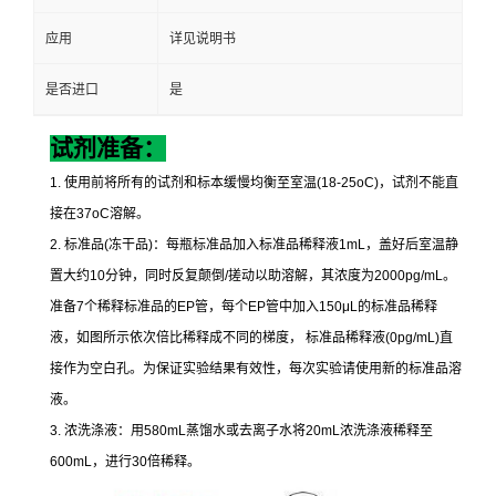
应用
详见说明书
是否进口
是
试剂准备：
1.
使用前将所有的试剂和标本缓慢均衡至室温
(18-25oC)
，试剂不能直
接在
37oC
溶解。
2.
标准品
(
冻干品
)
：每瓶标准品加入标准品稀释液
1mL
，盖好后室温静
置大约
10
分钟，同时反复颠倒
/
搓动以助溶解，其浓度为
2000pg/mL
。
准备
7
个稀释标准品的
EP
管，每个
EP
管中加入
150μL
的标准品稀释
液，如图所示依次倍比稀释成不同的梯度，
标准品稀释液
(0pg/mL)
直
接作为空白孔。为保证实验结果有效性，每次实验请使用新的标准品溶
液。
3.
浓洗涤液：用
580mL
蒸馏水或去离子水将
20mL
浓洗涤液稀释至
600mL
，进行
30
倍稀释。